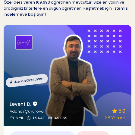
Özel ders veren 109.693 öğretmen mevcuttur. Size en yakın ve
aradığınız kriterlere en uygun öğretmeni keşfetmek için listemizi
incelemeye başlayın!
Uzman Öğretmen
Levent D.
5.0
Adana/Çukurova
38 Yorum
6 YIL
1 SAAT
49.069