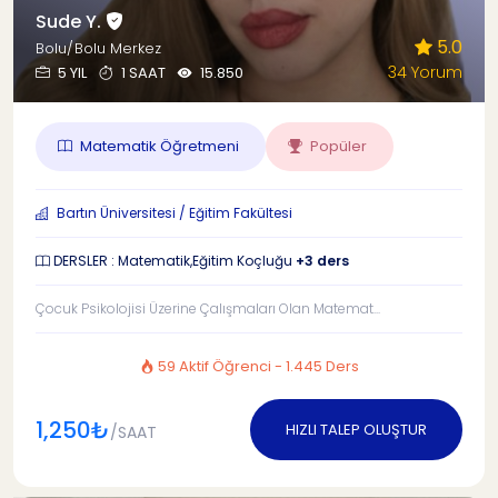
Sude Y.
5.0
Bolu/Bolu Merkez
34 Yorum
5 YIL
1 SAAT
15.850
Matematik Öğretmeni
Popüler
Bartın Üniversitesi / Eğitim Fakültesi
DERSLER : Matematik,Eğitim Koçluğu
+3 ders
Çocuk Psikolojisi Üzerine Çalışmaları Olan Matemat...
59 Aktif Öğrenci - 1.445 Ders
1,250₺
HIZLI TALEP OLUŞTUR
/SAAT