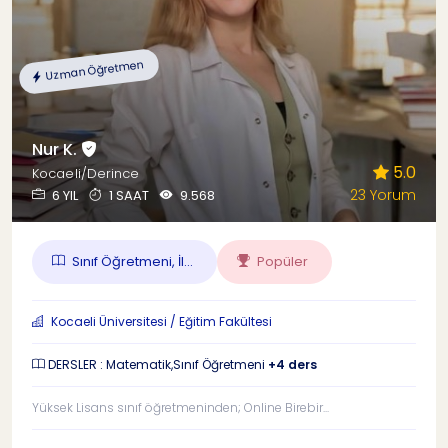
Uzman Öğretmen
Nur K.
5.0
Kocaeli/Derince
23 Yorum
6 YIL
1 SAAT
9.568
Sınıf Öğretmeni, İl...
Popüler
Kocaeli Üniversitesi / Eğitim Fakültesi
DERSLER : Matematik,Sınıf Öğretmeni
+4 ders
Yüksek Lisans sınıf öğretmeninden; Online Birebir...