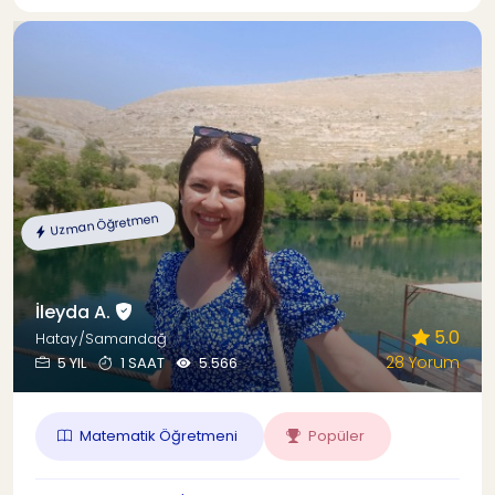
Uzman Öğretmen
İleyda A.
5.0
Hatay/Samandağ
28 Yorum
5 YIL
1 SAAT
5.566
Matematik Öğretmeni
Popüler