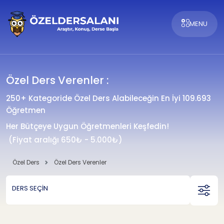
MENU
Özel Ders Verenler :
250+ Kategoride Özel Ders Alabileceğin En İyi 109.693
Öğretmen
Her Bütçeye Uygun Öğretmenleri Keşfedin!
(Fiyat aralığı 650₺ - 5.000₺)
Özel Ders
Özel Ders Verenler
DERS SEÇİN