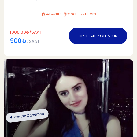
41 Aktif Öğrenci - 771 Ders
/SAAT
1000.00₺
HIZLI TALEP OLUŞTUR
900₺
/SAAT
Uzman Öğretmen