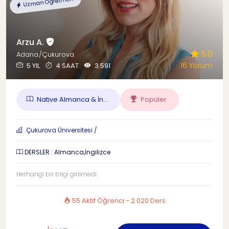
Uzman Öğretmen
Arzu A.
5.0
Adana/Çukurova
16 Yorum
5 YIL
4 SAAT
3.591
Native Almanca & İn...
Popüler
Çukurova Üniversitesi /
DERSLER : Almanca,İngilizce
Herhangi bir bilgi girilmedi
55 Aktif Öğrenci - 2.020 Ders