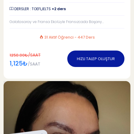
DERSLER : TOEFL,IELTS
+2 ders
Galatasaray ve Fransa Ekolüyle Fransızcada Başarıy...
31 Aktif Öğrenci - 447 Ders
/SAAT
1250.00₺
HIZLI TALEP OLUŞTUR
1,125₺
/SAAT