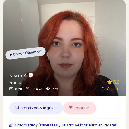
Uzman Öğretmen
Nisan K.
5.0
France
12 Yorum
8 YIL
1 SAAT
775
Fransızca & İngiliz...
Popüler
Galatasaray Üniversitesi / İktisadi ve İdari Bilimler Fakültesi