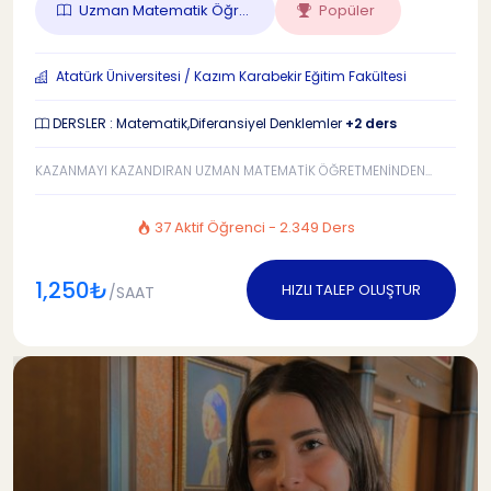
Uzman Matematik Öğr...
Popüler
Atatürk Üniversitesi / Kazım Karabekir Eğitim Fakültesi
DERSLER : Matematik,Diferansiyel Denklemler
+2 ders
KAZANMAYI KAZANDIRAN UZMAN MATEMATİK ÖĞRETMENİNDEN...
37 Aktif Öğrenci - 2.349 Ders
1,250₺
HIZLI TALEP OLUŞTUR
/SAAT