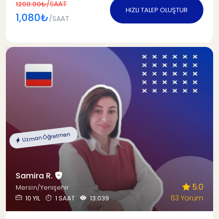
/SAAT
1200.00₺
HIZLI TALEP OLUŞTUR
1,080₺
/SAAT
Uzman Öğretmen
Samira R.
5.0
Mersin/Yenişehir
63 Yorum
10 YIL
1 SAAT
13.039