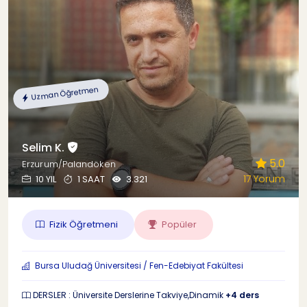
Uzman Öğretmen
Selim K.
5.0
Erzurum/Palandöken
17 Yorum
10 YIL
1 SAAT
3.321
Fizik Öğretmeni
Popüler
Bursa Uludağ Üniversitesi / Fen-Edebiyat Fakültesi
DERSLER : Üniversite Derslerine Takviye,Dinamik
+4 ders