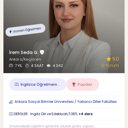
Uzman Öğretmen
İrem Seda G.
5.0
Ankara/Keçiören
12 Yorum
7 YIL
4 SAAT
4.042
İngilizce Öğretmeni...
Popüler
Ankara Sosyal Bilimler Üniversitesi / Yabancı Diller Fakültesi
DERSLER : İngiliz Dili ve Edebiyatı,TOEFL
+4 ders
Üniversitede öğretim görevlisi olarak görev yapan,...