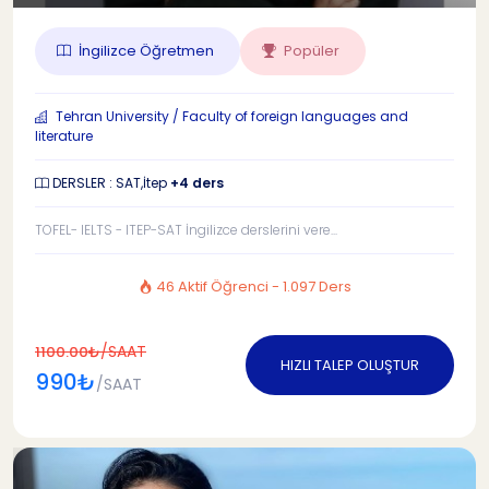
İngilizce Öğretmen
Popüler
Tehran University / Faculty of foreign languages and
literature
DERSLER : SAT,İtep
+4 ders
TOFEL- IELTS - ITEP-SAT İngilizce derslerini vere...
46 Aktif Öğrenci - 1.097 Ders
/SAAT
1100.00₺
HIZLI TALEP OLUŞTUR
990₺
/SAAT