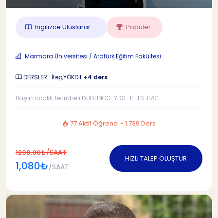
Ingilizce Uluslarar...
Popüler
Marmara Üniversitesi / Atatürk Eğitim Fakültesi
DERSLER : İtep,YÖKDİL
+4 ders
Başarı odaklı, tecrübeli DUOLINGO-YDS- IELTS-ILAC-...
77 Aktif Öğrenci - 1.739 Ders
/SAAT
1200.00₺
HIZLI TALEP OLUŞTUR
1,080₺
/SAAT