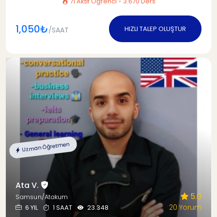
71 Aktif Öğrenci - 3.670 Ders
1,050₺
HIZLI TALEP OLUŞTUR
/SAAT
Uzman Öğretmen
Ata V.
5.0
Samsun/Atakum
20 Yorum
6 YIL
1 SAAT
23.348