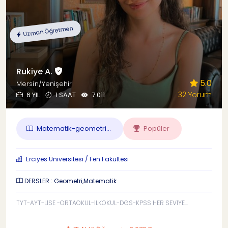
Uzman Öğretmen
Rukiye A.
5.0
Mersin/Yenişehir
32 Yorum
6 YIL
1 SAAT
7.011
Matematik-geometri...
Popüler
Erciyes Üniversitesi / Fen Fakültesi
DERSLER : Geometri,Matematik
TYT-AYT-LİSE -ORTAOKUL-İLKOKUL-DGS-KPSS HER SEVİYE...