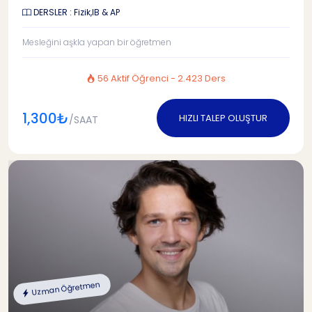
DERSLER : Fizik,IB & AP
Mesleğini aşkla yapan bir öğretmen
56 Aktif Öğrenci - 2.423 Ders
1,300₺
HIZLI TALEP OLUŞTUR
/SAAT
Uzman Öğretmen