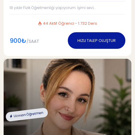
18 yıldır Fizik Öğretmenliği yapıyorum. İşimi sevi...
44 Aktif Öğrenci - 1.732 Ders
900₺
HIZLI TALEP OLUŞTUR
/SAAT
Uzman Öğretmen