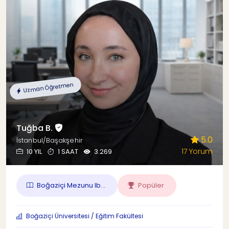
Uzman Öğretmen
Tuğba B.
5.0
İstanbul/Başakşehir
17 Yorum
10 YIL
1 SAAT
3.269
Boğaziçi Mezunu Ib...
Popüler
Boğaziçi Üniversitesi / Eğitim Fakültesi