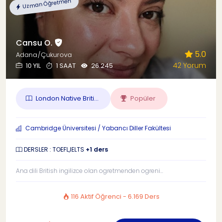
Uzman Öğretmen
Cansu O.
5.0
Adana/Çukurova
42 Yorum
10 YIL
1 SAAT
26.245
London Native Briti...
Popüler
Cambridge Üniversitesi / Yabancı Diller Fakültesi
DERSLER : TOEFL,IELTS
+1 ders
Ana dili British ingilizce olan ogretmenden ogreni...
116 Aktif Öğrenci - 6.169 Ders