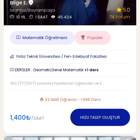
Bilge E.
5.0
İstanbul/Bayrampaşa
74 Yorum
10 YIL
1 SAAT
45.424
Matematik Öğretmeni
Popüler
Yıldız Teknik Üniversitesi / Fen-Edebiyat Fakültesi
DERSLER : Geometri,Genel Matematik
+1 ders
YKS (TYT/AYT) sınavına hazırlanan öğrenciler ve li...
33 Aktif Öğrenci - 1.695 Ders
1,400₺
HIZLI TALEP OLUŞTUR
/SAAT