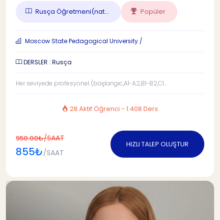
Rusça Öğretmeni(nat...
Popüler
Moscow State Pedagogical University /
DERSLER : Rusça
Her seviyede profesyonel (başlangıc,A1-A2,B1-B2,C1...
28 Aktif Öğrenci - 1.408 Ders
/SAAT
950.00₺
HIZLI TALEP OLUŞTUR
855₺
/SAAT