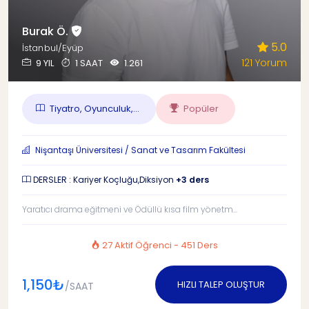
Burak Ö.
5.0
İstanbul/Eyüp
121 Yorum
9 YIL
1 SAAT
1.261
Tiyatro, Oyunculuk,...
Popüler
Nişantaşı Üniversitesi / Sanat ve Tasarım Fakültesi
DERSLER : Kariyer Koçluğu,Diksiyon
+3 ders
Yaratıcı drama eğitmeni ve Ödüllü kısa film yönetm...
27 Aktif Öğrenci - 451 Ders
1,150₺
HIZLI TALEP OLUŞTUR
/SAAT