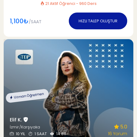
21 Aktif Öğrenci - 960 Ders
1,100₺
HIZLI TALEP OLUŞTUR
/SAAT
Uzman Öğretmen
Elif K.
5.0
İzmir/Karşıyaka
16 Yorum
10 YIL
1 SAAT
14.811