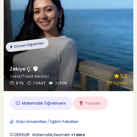
Uzman Öğretmen
Zekiye Ç.
5.0
Tokat/Tokat Merkez
25 Yorum
8 YIL
1 SAAT
21.606
Matematik Öğretmeni
Popüler
Ordu Üniversitesi / Eğitim Fakültesi
DERSLER : Matematik,Geometri
+1 ders