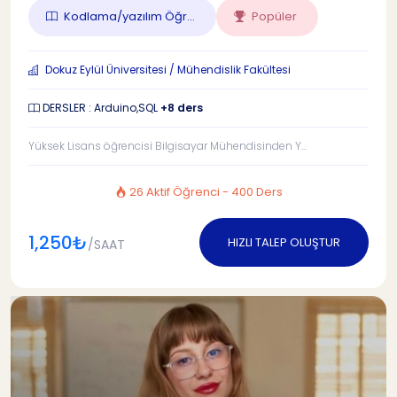
Kodlama/yazılım Öğr...
Popüler
Dokuz Eylül Üniversitesi / Mühendislik Fakültesi
DERSLER : Arduino,SQL
+8 ders
Yüksek Lisans öğrencisi Bilgisayar Mühendisinden Y...
26 Aktif Öğrenci - 400 Ders
1,250₺
HIZLI TALEP OLUŞTUR
/SAAT