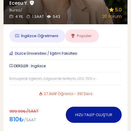
Ecesu Y.
5.0
Bursa/
20 Yorum
4 YIL
1 SAAT
543
İngilizce Öğretmeni
Popüler
Düzce Üniversitesi / Eğitim Fakültesi
DERSLER : İngilizce
Konuşarak öğrenin, özgüvenle ilerleyin; LGS, YDS v...
27 Aktif Öğrenci - 391 Ders
/SAAT
900.00₺
HIZLI TALEP OLUŞTUR
810₺
/SAAT