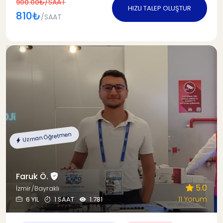
/SAAT
900.00₺
HIZLI TALEP OLUŞTUR
810₺
/SAAT
Uzman Öğretmen
Faruk Ö.
5.0
İzmir/Bayraklı
11 Yorum
6 YIL
1 SAAT
1.781