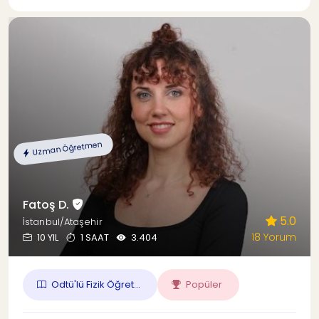
Uzman Öğretmen
Fatoş D.
5.0
İstanbul/Ataşehir
18 Yorum
10 YIL
1 SAAT
3.404
Odtü'lü Fizik Öğret...
Popüler