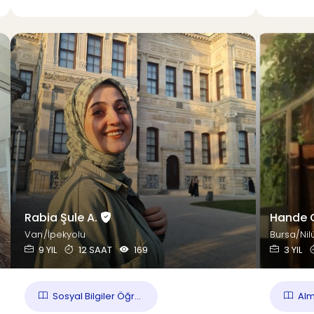
Rabia Şule A.
Hande 
Van/İpekyolu
Bursa/Nil
9 YIL
12 SAAT
169
3 YIL
Sosyal Bilgiler Öğr...
Alm