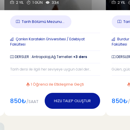
2 YIL
1 GÜN
334
2 YIL
Tarih Bölümü Mezunu...
Tari
Çankırı Karatekin Üniversitesi / Edebiyat
Burdur 
Fakültesi
Fakültesi
DERSLER : Antropoloji,Ağ Temelleri
+3 ders
DERSLER
Tarih dersi ile ilgili her seviyeye uygun özel der...
Gülen, güld
1 Öğrenci ile Etkileşime Geçti
850₺
850₺
HIZLI TALEP OLUŞTUR
/SAAT