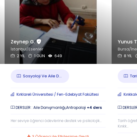
Zeynep G.
Yunus T
İstanbul/Esenler
Bursa/İn
2 YIL
1 GÜN
649
8 YIL
Sosyoloji Ve Aile D...
Tar
Kırklareli Üniversitesi / Fen-Edebiyat Fakültesi
Kırıkkal
DERSLER : Aile Danışmanlığı,Antropoloji
+4 ders
DERSLER 
Her seviye öğrenci ödevlerine destek ve psikolojik...
Tarih öğr
Kırıkk...
3 Öğrenci ile Etkileşime Geçti