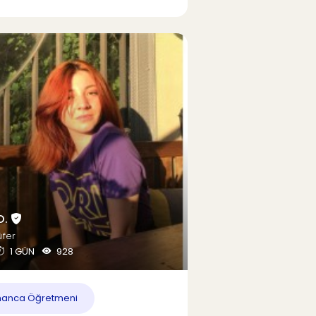
O.
üfer
1 GÜN
928
anca Öğretmeni