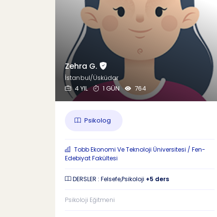
Zehra G.
İstanbul/Üsküdar
4 YIL
1 GÜN
764
Psikolog
Tobb Ekonomi Ve Teknoloji Üniversitesi / Fen-
Edebiyat Fakültesi
DERSLER : Felsefe,Psikoloji
+5 ders
Psikoloji Eğitmeni