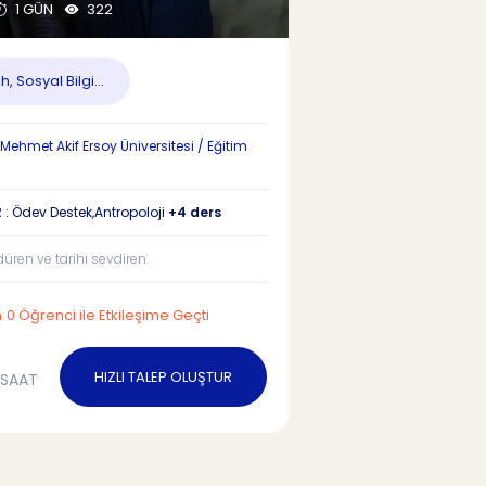
1 GÜN
322
h, Sosyal Bilgi...
Mehmet Akif Ersoy Üniversitesi / Eğitim
 : Ödev Destek,Antropoloji
+4 ders
üren ve tarihi sevdiren.
0 Öğrenci ile Etkileşime Geçti
HIZLI TALEP OLUŞTUR
/SAAT