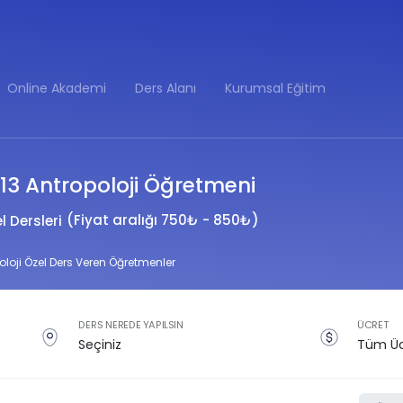
Online Akademi
Ders Alanı
Kurumsal Eğitim
i 13 Antropoloji Öğretmeni
(Fiyat aralığı 750₺ - 850₺)
 Dersleri
oloji Özel Ders Veren Öğretmenler
DERS NEREDE YAPILSIN
ÜCRET