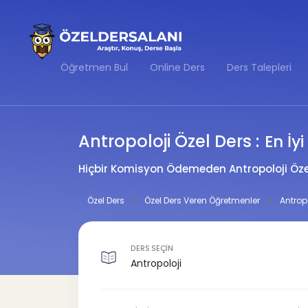
Öğretmen Bul
Online Ders
Ders Talepleri
Antropoloji Özel Ders :
En İy
Hiçbir Komisyon Ödemeden Antropoloji Özel
Özel Ders
Özel Ders Veren Öğretmenler
Antrop
DERS SEÇİN