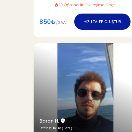
10 Öğrenci ile Etkileşime Geçti
850₺
HIZLI TALEP OLUŞTUR
/SAAT
Baran H.
İstanbul/Beşiktaş