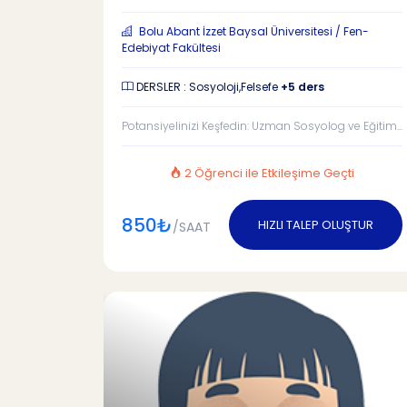
Bolu Abant İzzet Baysal Üniversitesi / Fen-
Edebiyat Fakültesi
DERSLER : Sosyoloji,Felsefe
+5 ders
Potansiyelinizi Keşfedin: Uzman Sosyolog ve Eğitim...
2 Öğrenci ile Etkileşime Geçti
850₺
HIZLI TALEP OLUŞTUR
/SAAT