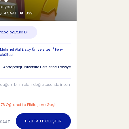
onyaaltı
4 SAAT
839
opolog ,türk Di...
Mehmet Akif Ersoy Üniversitesi / Fen-
akültesi
: Antropoloji,Üniversite Derslerine Takviye
duğum bilim alanı doğrultusunda insan
78 Öğrenci ile Etkileşime Geçti
HIZLI TALEP OLUŞTUR
/SAAT