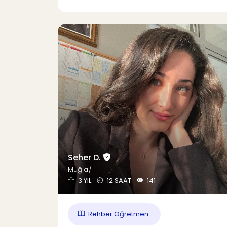
Seher D.
Muğla/
3 YIL
12 SAAT
141
Rehber Öğretmen