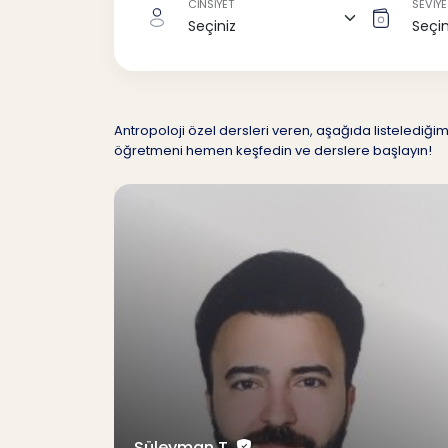
CİNSİYET
SEVİYE
Antropoloji özel dersleri veren, aşağıda listeledi
öğretmeni hemen keşfedin ve derslere başlayın!
Süleyman T.