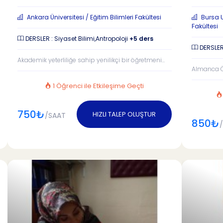
Ankara Üniversitesi / Eğitim Bilimleri Fakültesi
Bursa U
Fakültesi
DERSLER : Siyaset Bilimi,Antropoloji
+5 ders
DERSLER 
Akademik yeterliliğe sahip yenilikçi bir öğretmeni...
Almanca 
1 Öğrenci ile Etkileşime Geçti
750₺
HIZLI TALEP OLUŞTUR
/SAAT
850₺