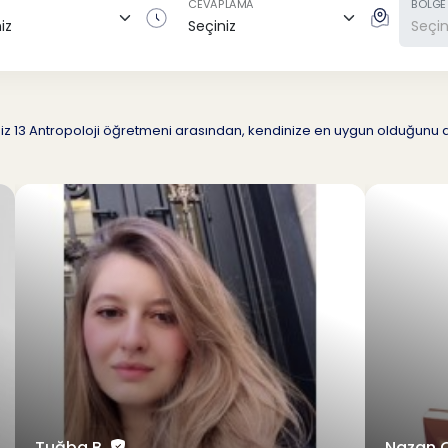
CEVAPLAMA
BÖLGE
ğimiz 13 Antropoloji öğretmeni arasından, kendinize en uygun olduğun
Tuğba B.
Nazan 