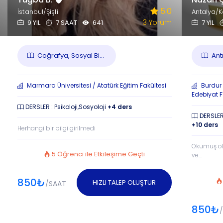
5.0
İstanbul/Şişli
Antalya/K
3 Yorum
9 YIL
7 SAAT
641
7 YIL
Coğrafya, Sosyal Bi...
Antr
Marmara Üniversitesi / Atatürk Eğitim Fakültesi
Burdur 
Edebiyat F
DERSLER : Psikoloji,Sosyoloji
+4 ders
DERSLER 
+10 ders
Herhangi bir bilgi girilmedi
Okumuş ol
5 Öğrenci ile Etkileşime Geçti
ve...
850₺
HIZLI TALEP OLUŞTUR
/SAAT
850₺