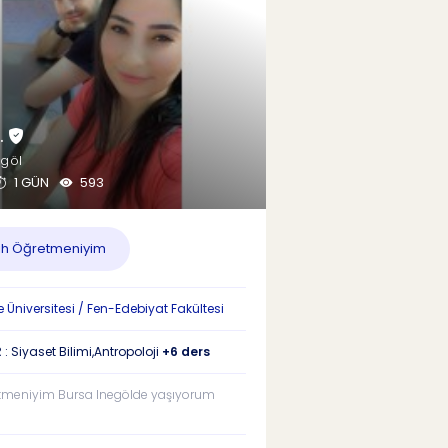
.
egöl
1 GÜN
593
ih Öğretmeniyim
e Üniversitesi / Fen-Edebiyat Fakültesi
: Siyaset Bilimi,Antropoloji
+6 ders
etmeniyim Bursa Inegölde yaşıyorum