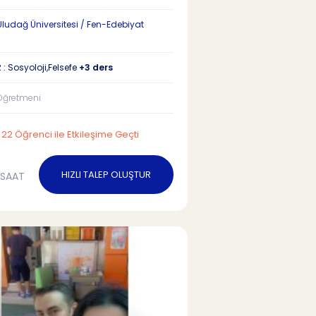
ludağ Üniversitesi / Fen-Edebiyat
: Sosyoloji,Felsefe
+3 ders
Öğretmeni
22 Öğrenci ile Etkileşime Geçti
HIZLI TALEP OLUŞTUR
/SAAT