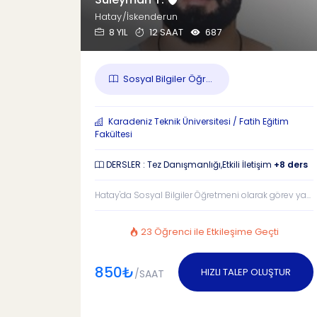
Hatay/İskenderun
8 YIL
12 SAAT
687
Sosyal Bilgiler Öğr...
Karadeniz Teknik Üniversitesi / Fatih Eğitim
Fakültesi
DERSLER : Tez Danışmanlığı,Etkili İletişim
+8 ders
Hatay'da Sosyal Bilgiler Öğretmeni olarak görev ya...
23 Öğrenci ile Etkileşime Geçti
850₺
HIZLI TALEP OLUŞTUR
/SAAT