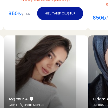
850₺
HIZLI TALEP OLUŞTUR
/SAAT
850₺
Ayşenur A.
Didem 
Çankırı/Çankırı Merkez
Burdur/B