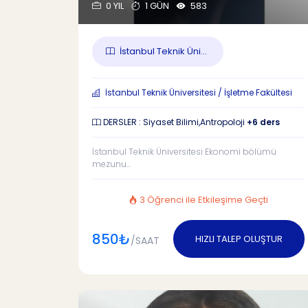
0 YIL
1 GÜN
583
İstanbul Teknik Üni...
İstanbul Teknik Üniversitesi / İşletme Fakültesi
DERSLER : Siyaset Bilimi,Antropoloji
+6 ders
İstanbul Teknik Üniversitesi Ekonomi bölümü
mezunu...
3 Öğrenci ile Etkileşime Geçti
850₺
HIZLI TALEP OLUŞTUR
/SAAT