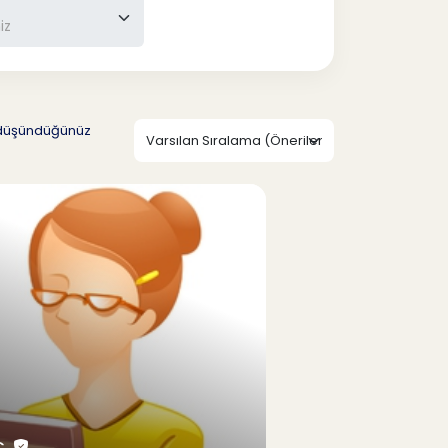
u düşündüğünüz
Ç.