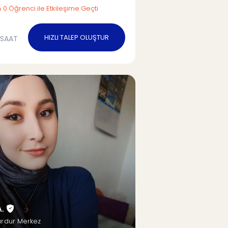
0 Öğrenci ile Etkileşime Geçti
HIZLI TALEP OLUŞTUR
/SAAT
A.
urdur Merkez