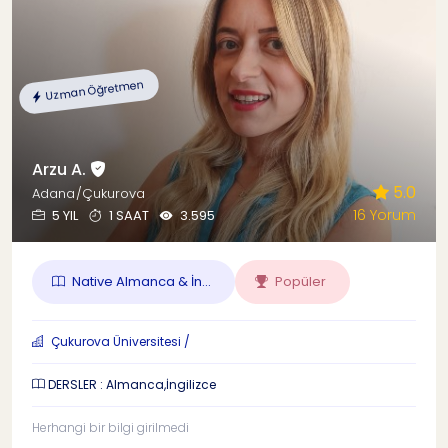
Uzman Öğretmen
Arzu A.
5.0
Adana/Çukurova
16 Yorum
5 YIL
1 SAAT
3.595
Native Almanca & İn...
Popüler
Çukurova Üniversitesi /
DERSLER : Almanca,İngilizce
Herhangi bir bilgi girilmedi