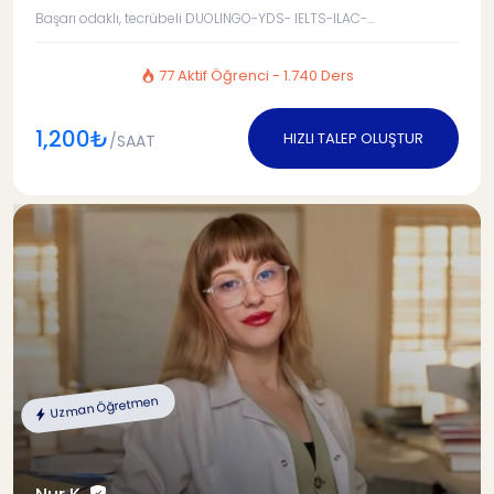
Başarı odaklı, tecrübeli DUOLINGO-YDS- IELTS-ILAC-...
77 Aktif Öğrenci - 1.740 Ders
1,200₺
HIZLI TALEP OLUŞTUR
/SAAT
Uzman Öğretmen