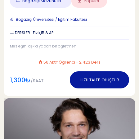
Boğaziçi Mezunu Ib...
Popüler
Boğaziçi Üniversitesi / Eğitim Fakültesi
DERSLER : Fizik,IB & AP
Mesleğini aşkla yapan bir öğretmen
56 Aktif Öğrenci - 2.423 Ders
1,300₺
HIZLI TALEP OLUŞTUR
/SAAT