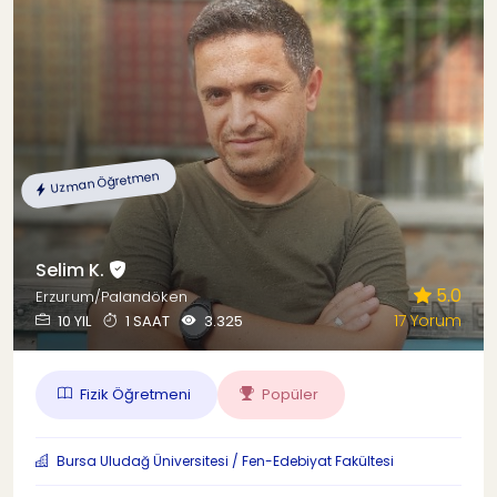
Uzman Öğretmen
Selim K.
5.0
Erzurum/Palandöken
17 Yorum
10 YIL
1 SAAT
3.325
Fizik Öğretmeni
Popüler
Bursa Uludağ Üniversitesi / Fen-Edebiyat Fakültesi