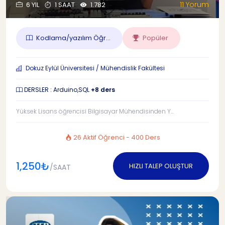
11 Yorum
6 YIL
1 SAAT
1.782
Kodlama/yazılım Öğr...
Popüler
Dokuz Eylül Üniversitesi / Mühendislik Fakültesi
DERSLER : Arduino,SQL
+8 ders
Yüksek Lisans öğrencisi Bilgisayar Mühendisinden Y...
26 Aktif Öğrenci - 400 Ders
1,250₺
HIZLI TALEP OLUŞTUR
/SAAT