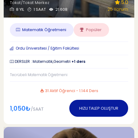
5.0
Tokat/Tokat Merkez
25 Yorum
8 YIL
1 SAAT
21.608
Matematik Öğretmeni
Popüler
Ordu Üniversitesi / Eğitim Fakültesi
DERSLER : Matematik,Geometri
+1 ders
Tecrübeli Matematik Öğretmeni
31 Aktif Öğrenci - 1.144 Ders
1,050₺
HIZLI TALEP OLUŞTUR
/SAAT