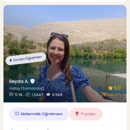
Uzman Öğretmen
İleyda A.
5.0
Hatay/Samandağ
28 Yorum
5 YIL
1 SAAT
5.569
Matematik Öğretmeni
Popüler