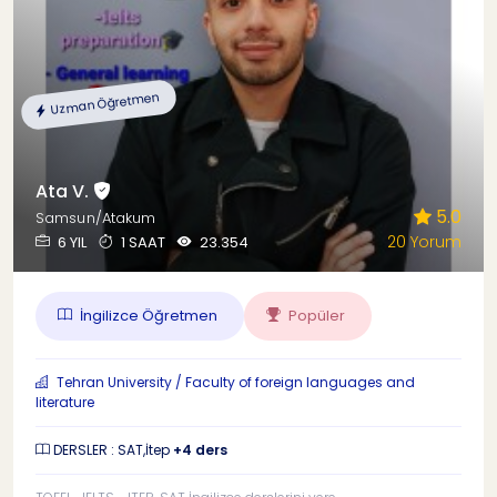
Uzman Öğretmen
Ata V.
5.0
Samsun/Atakum
20 Yorum
6 YIL
1 SAAT
23.354
İngilizce Öğretmen
Popüler
Tehran University / Faculty of foreign languages and
literature
DERSLER : SAT,İtep
+4 ders