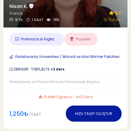
Nisan K.
5.0
France
12 Yorum
8 YIL
1 SAAT
785
Fransızca & İngiliz...
Popüler
Galatasaray Üniversitesi / İktisadi ve İdari Bilimler Fakültesi
DERSLER : TOEFL,IELTS
+2 ders
Galatasaray ve Fransa Ekolüyle Fransızcada Başarıy...
31 Aktif Öğrenci - 447 Ders
1,250₺
HIZLI TALEP OLUŞTUR
/SAAT