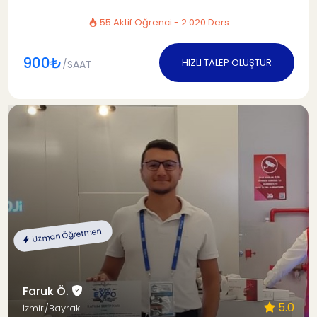
55 Aktif Öğrenci - 2.020 Ders
900₺
HIZLI TALEP OLUŞTUR
/SAAT
Uzman Öğretmen
Faruk Ö.
5.0
İzmir/Bayraklı