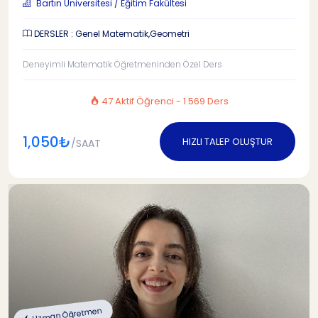
Bartın Üniversitesi / Eğitim Fakültesi
DERSLER : Genel Matematik,Geometri
Deneyimli Matematik Öğretmeninden Özel Ders
47 Aktif Öğrenci - 1.569 Ders
1,050₺
HIZLI TALEP OLUŞTUR
/SAAT
Uzman Öğretmen