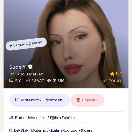
Uzman Öğretmen
Sude Y.
5.0
Bolu/Bolu Merkez
34 Yorum
5 YIL
1 SAAT
15.856
Matematik Öğretmeni
Popüler
Bartın Üniversitesi / Eğitim Fakültesi
DERSLER : Matematik,Eğitim Koçluğu
+3 ders