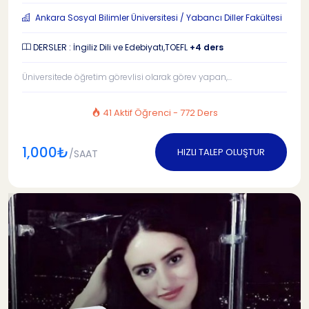
Ankara Sosyal Bilimler Üniversitesi / Yabancı Diller Fakültesi
DERSLER : İngiliz Dili ve Edebiyatı,TOEFL
+4 ders
Üniversitede öğretim görevlisi olarak görev yapan,...
41 Aktif Öğrenci - 772 Ders
1,000₺
HIZLI TALEP OLUŞTUR
/SAAT