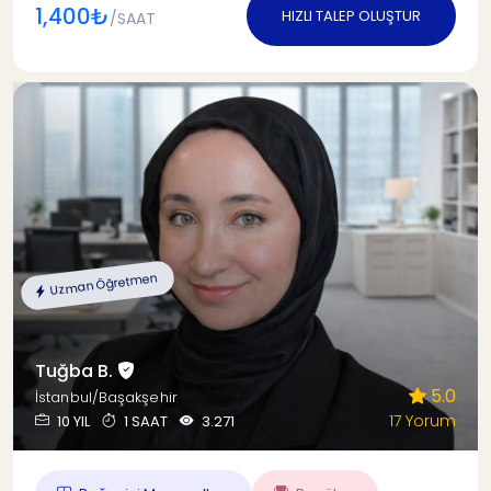
1,400₺
HIZLI TALEP OLUŞTUR
/SAAT
Uzman Öğretmen
Tuğba B.
5.0
İstanbul/Başakşehir
17 Yorum
10 YIL
1 SAAT
3.271