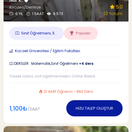
Nur K.
5.0
Kocaeli/Derince
23 Yorum
6 YIL
1 SAAT
9.573
Sınıf Öğretmeni, İl...
Popüler
Kocaeli Üniversitesi / Eğitim Fakültesi
DERSLER : Matematik,Sınıf Öğretmeni
+4 ders
Yüksek Lisans sınıf öğretmeninden; Online Birebir...
21 Aktif Öğrenci - 960 Ders
1,100₺
HIZLI TALEP OLUŞTUR
/SAAT