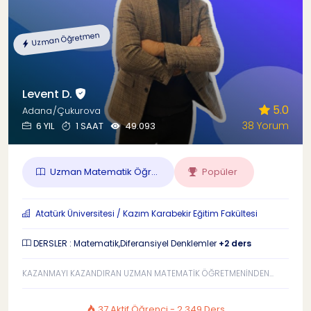
Uzman Öğretmen
Levent D.
5.0
Adana/Çukurova
38 Yorum
6 YIL
1 SAAT
49.093
Uzman Matematik Öğr...
Popüler
Atatürk Üniversitesi / Kazım Karabekir Eğitim Fakültesi
DERSLER : Matematik,Diferansiyel Denklemler
+2 ders
KAZANMAYI KAZANDIRAN UZMAN MATEMATİK ÖĞRETMENİNDEN...
37 Aktif Öğrenci - 2.349 Ders