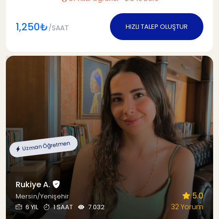
1,250₺
HIZLI TALEP OLUŞTUR
/SAAT
Uzman Öğretmen
Rukiye A.
5.0
Mersin/Yenişehir
32 Yorum
6 YIL
1 SAAT
7.032