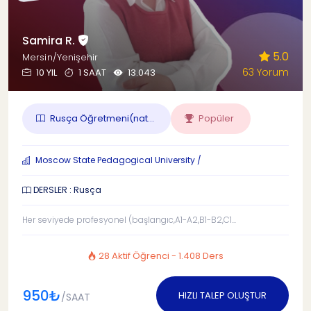
Samira R.
5.0
Mersin/Yenişehir
63 Yorum
10 YIL
1 SAAT
13.043
Rusça Öğretmeni(nat...
Popüler
Moscow State Pedagogical University /
DERSLER : Rusça
Her seviyede profesyonel (başlangıc,A1-A2,B1-B2,C1...
28 Aktif Öğrenci - 1.408 Ders
950₺
HIZLI TALEP OLUŞTUR
/SAAT