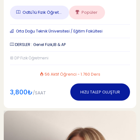
Odtü'lü Fizik Öğret...
Popüler
Orta Doğu Teknik Üniversitesi / Eğitim Fakültesi
DERSLER : Genel Fizik,IB & AP
IB DP Fizik Öğretmeni
56 Aktif Öğrenci - 1.760 Ders
3,800₺
HIZLI TALEP OLUŞTUR
/SAAT