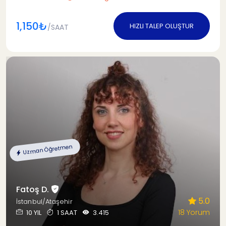
1,150₺
HIZLI TALEP OLUŞTUR
/SAAT
Uzman Öğretmen
Fatoş D.
5.0
İstanbul/Ataşehir
18 Yorum
10 YIL
1 SAAT
3.415