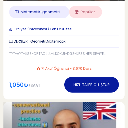
Matematik-geometri...
Popüler
Erciyes Üniversitesi / Fen Fakültesi
DERSLER : Geometri,Matematik
TYT-AYT-LİSE -ORTAOKUL-İLKOKUL-DGS-KPSS HER SEVİYE...
71 Aktif Öğrenci - 3.670 Ders
1,050₺
HIZLI TALEP OLUŞTUR
/SAAT