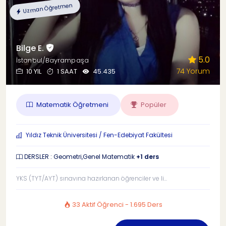
Uzman Öğretmen
Bilge E.
5.0
İstanbul/Bayrampaşa
74 Yorum
10 YIL
1 SAAT
45.435
Matematik Öğretmeni
Popüler
Yıldız Teknik Üniversitesi / Fen-Edebiyat Fakültesi
DERSLER : Geometri,Genel Matematik
+1 ders
YKS (TYT/AYT) sınavına hazırlanan öğrenciler ve li...
33 Aktif Öğrenci - 1.695 Ders