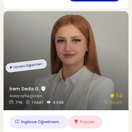
Uzman Öğretmen
İrem Seda G.
5.0
Ankara/Keçiören
12 Yorum
7 YIL
1 SAAT
4.048
İngilizce Öğretmeni...
Popüler