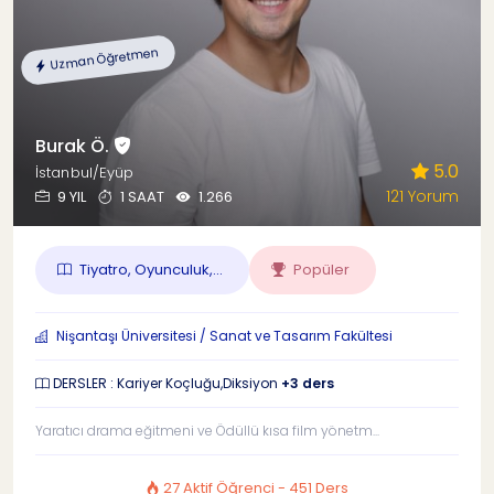
Uzman Öğretmen
Burak Ö.
5.0
İstanbul/Eyüp
121 Yorum
9 YIL
1 SAAT
1.266
Tiyatro, Oyunculuk,...
Popüler
Nişantaşı Üniversitesi / Sanat ve Tasarım Fakültesi
DERSLER : Kariyer Koçluğu,Diksiyon
+3 ders
Yaratıcı drama eğitmeni ve Ödüllü kısa film yönetm...
27 Aktif Öğrenci - 451 Ders