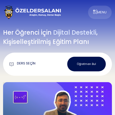
MENU
Her Öğrenci İçin
Dijital Destekli
,
Kişiselleştirilmiş Eğitim Planı
DERS SEÇİN
Öğretmen Bul