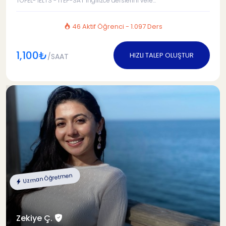
TOFEL- IELTS - ITEP-SAT İngilizce derslerini vere...
46 Aktif Öğrenci - 1.097 Ders
1,100₺
HIZLI TALEP OLUŞTUR
/SAAT
Uzman Öğretmen
Zekiye Ç.