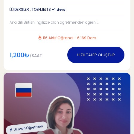
DERSLER : TOEFL,IELTS
+1 ders
Ana dili British ingilizce olan ogretmenden ogreni...
116 Aktif Öğrenci - 6.169 Ders
1,200₺
HIZLI TALEP OLUŞTUR
/SAAT
Uzman Öğretmen