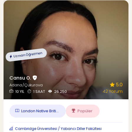
Uzman Öğretmen
Cansu O.
5.0
Adana/Çukurova
42 Yorum
10 YIL
1 SAAT
26.250
London Native Briti...
Popüler
Cambridge Üniversitesi / Yabancı Diller Fakültesi