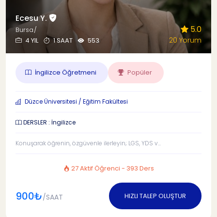
Ecesu Y.
5.0
Bursa/
20 Yorum
4 YIL
1 SAAT
553
İngilizce Öğretmeni
Popüler
Düzce Üniversitesi / Eğitim Fakültesi
DERSLER : İngilizce
Konuşarak öğrenin, özgüvenle ilerleyin; LGS, YDS v...
27 Aktif Öğrenci - 393 Ders
900₺
HIZLI TALEP OLUŞTUR
/SAAT