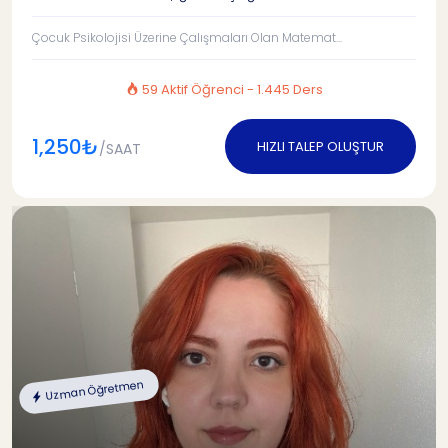
Çocuk Psikolojisi Üzerine Çalışmaları Olan Matemat...
59 Aktif Öğrenci - 1.445 Ders
1,250₺
HIZLI TALEP OLUŞTUR
/SAAT
Uzman Öğretmen