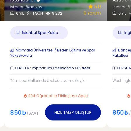
5.0
İstanbul/Kadıköy
İstanbul/
9 Yorum
6 YIL
1 GÜN
9.232
6 YIL
İstanbul Spor Kulüb...
İng
Marmara Üniversitesi / Beden Eğitimi ve Spor
Bahçeşeh
Yüksekokulu
Fakültesi
DERSLER : Php Yazılım,Taekwondo
+15 ders
DERSLER 
Tüm spor dallarında özel ders vermekteyiz.
Washington
204 Öğrenci ile Etkileşime Geçti
850₺
850₺
HIZLI TALEP OLUŞTUR
/SAAT