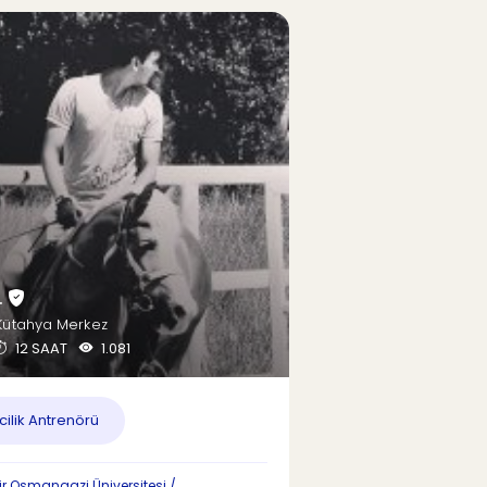
.
Kütahya Merkez
12 SAAT
1.081
cilik Antrenörü
ir Osmangazi Üniversitesi /