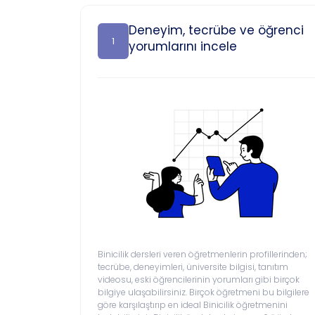
Deneyim, tecrübe ve öğrenci
1
yorumlarını incele
Binicilik dersleri veren öğretmenlerin profillerinden;
tecrübe, deneyimleri, üniversite bilgisi, tanıtım
videosu, eski öğrencilerinin yorumları gibi birçok
bilgiye ulaşabilirsiniz. Birçok öğretmeni bu bilgilere
göre karşılaştırıp en ideal Binicilik öğretmenini