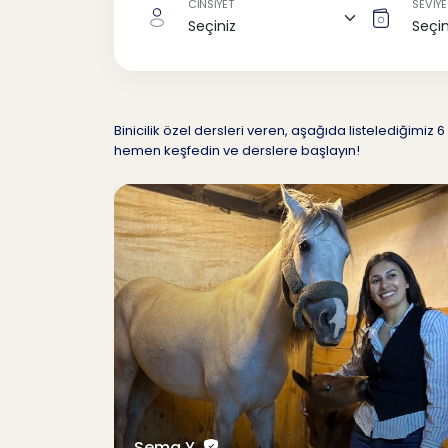
CİNSİYET
SEVİYE
Binicilik özel dersleri veren, aşağıda listelediğim
hemen keşfedin ve derslere başlayın!
Sema Y.