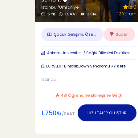
5.0
İstanbul/Ümraniye
12 Yorum
5 YIL
1 SAAT
3.814
Çocuk Gelişimi, Öze...
Süper
Ankara Üniversitesi / Sağlık Bilimleri Fakültesi
DERSLER : Binicilik,Down Sendromu
+7 ders
İstanbul
481 Öğrenci ile Etkileşime Geçti
1,750₺
HIZLI TALEP OLUŞTUR
/SAAT