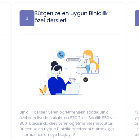
Bütçenize en uygun Binicilik
2
özel dersleri
Binicilik dersleri veren öğretmenlerin saatlik Binicilik
Yü
özel ders fiyatları ortalama 850 TL'dir. Saatlik 850₺ -
ye
850TL arasında ders veren öğretmenler mevcuttur.
on
Bütçenize en uygun Binicilik öğretmeni bulmak için
li
listemizi incelemeye başlayın!
u