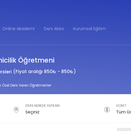
Online Akademi
Ders Alanı
Kurumsal Eğitim
inicilik Öğretmeni
(Fiyat aralığı 850₺ - 850₺)
rsleri
ik Özel Ders Veren Öğretmenler
DERS NEREDE YAPILSIN
ÜCRET