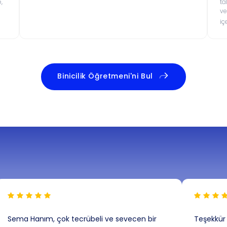
,
ta
ve
iç
Binicilik Öğretmeni'ni Bul
Sema Hanım, çok tecrübeli ve sevecen bir
Teşekkür