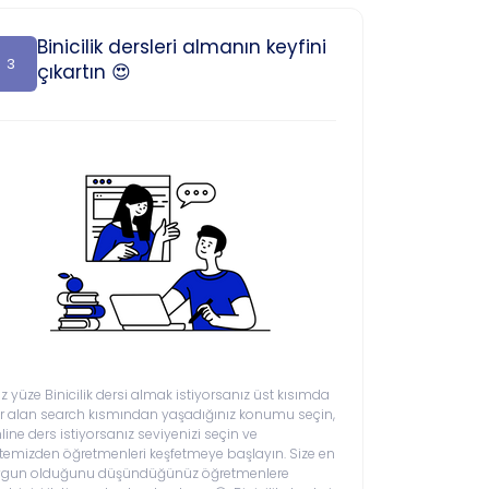
Binicilik dersleri almanın keyfini
3
çıkartın 😍
z yüze Binicilik dersi almak istiyorsanız üst kısımda
r alan search kısmından yaşadığınız konumu seçin,
line ders istiyorsanız seviyenizi seçin ve
stemizden öğretmenleri keşfetmeye başlayın. Size en
ygun olduğunu düşündüğünüz öğretmenlere