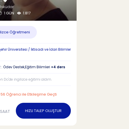
Üsküdar
1 GÜN
1.817
ilizce Öğretmeni
ir Üniversitesi / İktisadi ve İdari Bilimler
: Ödev Destek,Eğitim Bilimleri
+4 ders
 Dc'de ingilizce eğitimi aldım.
56 Öğrenci ile Etkileşime Geçti
HIZLI TALEP OLUŞTUR
/SAAT