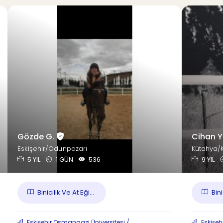
Gözde G.
Cihan Y
Eskişehir/Odunpazarı
Kütahya/
5 YIL
1 GÜN
536
9 YIL
Binicilik Ve At Eği...
Bini
Eskişehir Osmangazi Üniversitesi /
Eskişeh