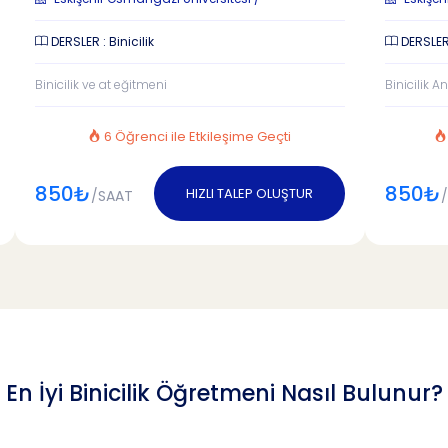
DERSLER : Binicilik
DERSLER 
Binicilik ve at eğitmeni
Binicilik A
6 Öğrenci ile Etkileşime Geçti
850₺
850₺
HIZLI TALEP OLUŞTUR
/SAAT
En İyi Binicilik Öğretmeni Nasıl Bulunur?