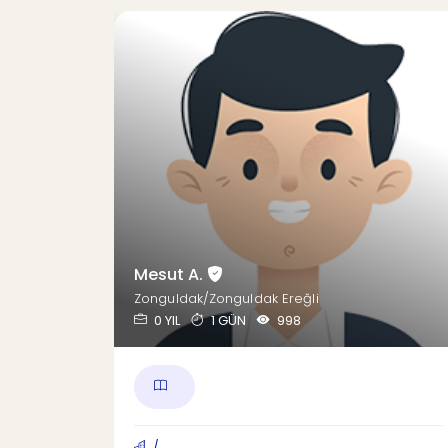
Mesut A.
Zonguldak/Zonguldak Ereğli
0 YIL
1 GÜN
998
/