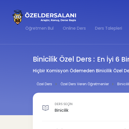
Öğretmen Bul
Online Ders
Ders Talepleri
Binicilik Özel Ders :
En İyi 6 B
Hiçbir Komisyon Ödemeden Binicilik Özel De
Özel Ders
Özel Ders Veren Öğretmenler
Binicil
DERS SEÇİN