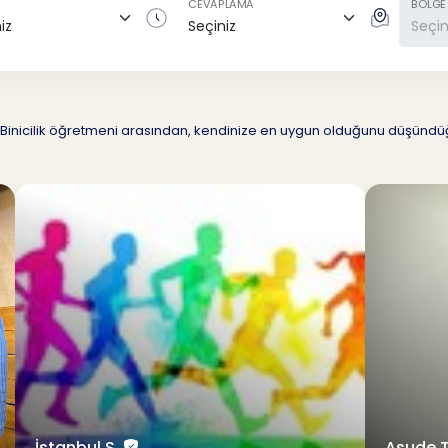
CEVAPLAMA
BÖLGE
iz 6 Binicilik öğretmeni arasından, kendinize en uygun olduğunu düşün
İstanbul S.
Asude 