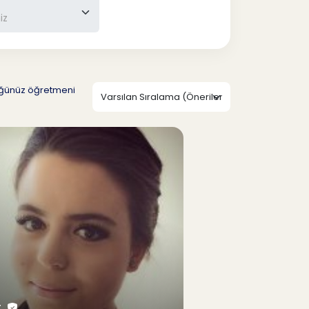
düğünüz öğretmeni
T.