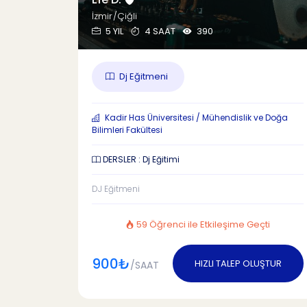
İzmir/Çiğli
5 YIL
4 SAAT
390
Dj Eğitmeni
Kadir Has Üniversitesi / Mühendislik ve Doğa
Bilimleri Fakültesi
DERSLER : Dj Eğitimi
DJ Eğitmeni
59 Öğrenci ile Etkileşime Geçti
900₺
HIZLI TALEP OLUŞTUR
/SAAT