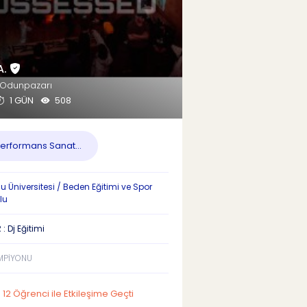
A.
/Odunpazarı
1 GÜN
508
erformans Sanat...
 Üniversitesi / Beden Eğitimi ve Spor
lu
: Dj Eğitimi
MPİYONU
12 Öğrenci ile Etkileşime Geçti