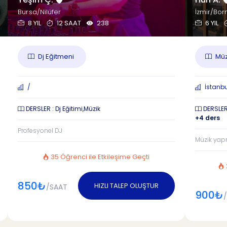
Bursa/Nilüfer
İzmir/Bo
8 YIL
12 SAAT
238
6 YIL
Dj Eğitmeni
Müz
/
İstanbul
DERSLER : Dj Eğitimi,Müzik
DERSLER 
+4 ders
Profesyonel DJ
Müzik yap
35 Öğrenci ile Etkileşime Geçti
850₺
HIZLI TALEP OLUŞTUR
/SAAT
900₺