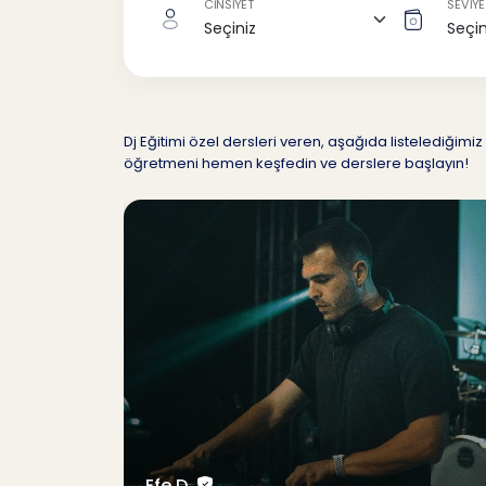
CİNSİYET
SEVİYE
Dj Eğitimi özel dersleri veren, aşağıda listelediği
öğretmeni hemen keşfedin ve derslere başlayın!
Efe D.