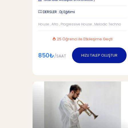
DERSLER : Dj Eğitimi
House , Afro , Progressive House , Melodic Techno
25 Öğrenci ile Etkileşime Geçti
850₺
HIZLI TALEP OLUŞTUR
/SAAT