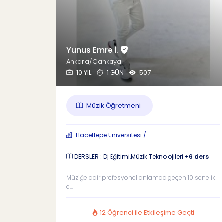
Yunus Emre İ.
Ankara/Çankaya
10 YIL
1 GÜN
507
Müzik Öğretmeni
Hacettepe Üniversitesi /
DERSLER : Dj Eğitimi,Müzik Teknolojileri
+6 ders
Müziğe dair profesyonel anlamda geçen 10 senelik
e...
12 Öğrenci ile Etkileşime Geçti