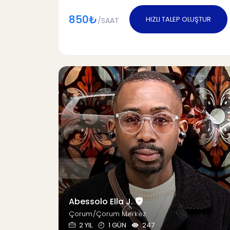
850₺
HIZLI TALEP OLUŞTUR
/SAAT
Abessolo Ella J.
Çorum/Çorum Merkez
2 YIL
1 GÜN
247