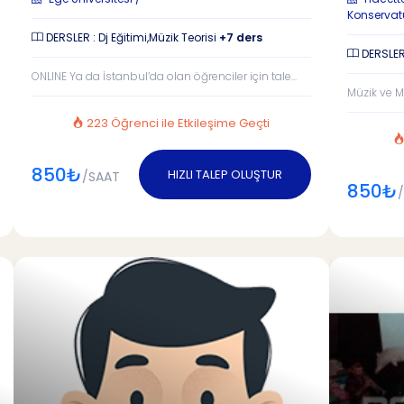
Konservat
DERSLER : Dj Eğitimi,Müzik Teorisi
+7 ders
DERSLER 
ONLINE Ya da İstanbul’da olan öğrenciler için tale...
Müzik ve M
223 Öğrenci ile Etkileşime Geçti
850₺
HIZLI TALEP OLUŞTUR
/SAAT
850₺