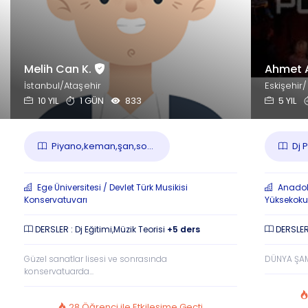
Melih Can K.
Ahmet 
İstanbul/Ataşehir
Eskişehir
10 YIL
1 GÜN
833
5 YIL
Piyano,keman,şan,so...
Dj P
Ege Üniversitesi / Devlet Türk Musikisi
Anadolu
Konservatuvarı
Yüksekoku
DERSLER : Dj Eğitimi,Müzik Teorisi
+5 ders
DERSLER 
Güzel sanatlar lisesi ve sonrasında
DÜNYA ŞA
konservatuarda...
28 Öğrenci ile Etkileşime Geçti