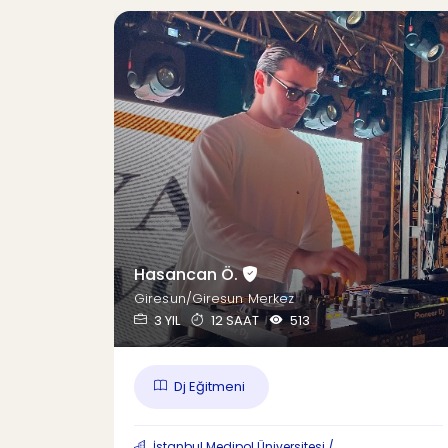
Hasancan Ö.
Giresun/Giresun Merkez
3 YIL
12 SAAT
513
Dj Eğitmeni
İstanbul Medipol Üniversitesi /