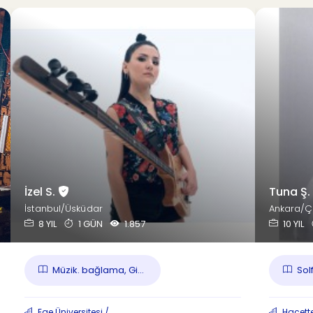
İzel S.
Tuna Ş.
İstanbul/Üsküdar
Ankara/
8 YIL
1 GÜN
1.857
10 YIL
Müzik. bağlama, Gi...
Solf
Ege Üniversitesi /
Hacette