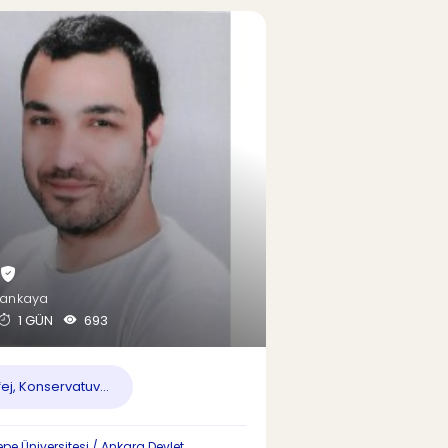
Çankaya
1 GÜN
693
ej, Konservatuv...
pe Üniversitesi / Ankara Devlet