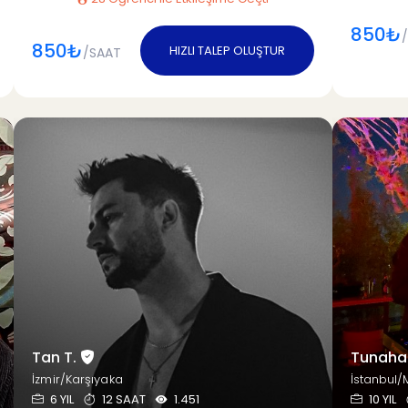
850₺
850₺
HIZLI TALEP OLUŞTUR
/SAAT
Tan T.
Tunaha
İzmir/Karşıyaka
İstanbul/
6 YIL
12 SAAT
1.451
10 YIL