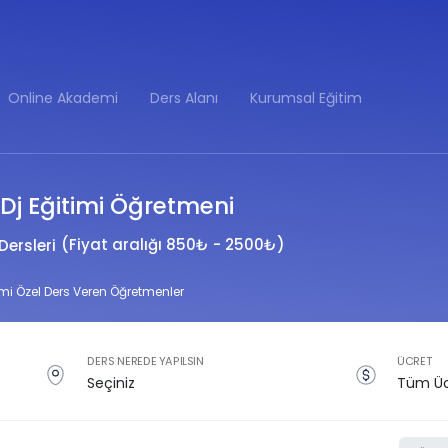
Online Akademi
Ders Alanı
Kurumsal Eğitim
2 Dj Eğitimi Öğretmeni
(Fiyat aralığı 850₺ - 2500₺)
Dersleri
timi Özel Ders Veren Öğretmenler
DERS NEREDE YAPILSIN
ÜCRET