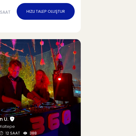
HIZLI TALEP OLUŞTUR
/SAAT
n U.
Maltepe
12 SAAT
388