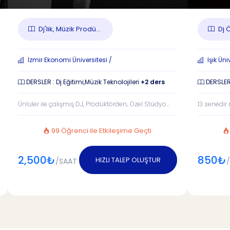
Dj'lik, Müzik Prodü...
Dj 
İzmir Ekonomi Üniversitesi /
Işık Üni
DERSLER : Dj Eğitimi,Müzik Teknolojileri
+2 ders
DERSLER 
Ünlüler ile çalışmış DJ, Prodüktörden; Özel Stüdyo...
13 senedir 
99 Öğrenci ile Etkileşime Geçti
2,500₺
850₺
HIZLI TALEP OLUŞTUR
/SAAT