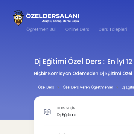
Öğretmen Bul
Online Ders
Ders Talepleri
Dj Eğitimi Özel Ders :
En İyi 1
Hiçbir Komisyon Ödemeden Dj Eğitimi Özel 
Özel Ders
Özel Ders Veren Öğretmenler
Dj Eği
DERS SEÇİN