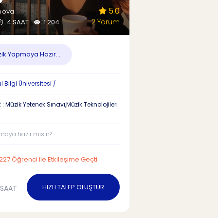
5.0
rnova
2 Yorum
4 SAAT
1.204
ik Yapmaya Hazır...
 Bilgi Üniversitesi /
: Müzik Yetenek Sınavı,Müzik Teknolojileri
maya hazır mısın?
227 Öğrenci ile Etkileşime Geçti
HIZLI TALEP OLUŞTUR
/SAAT