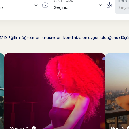
CEVAPLAMA
BÖLGE
miz 12 Dj Eğitimi öğretmeni arasından, kendinize en uygun olduğunu dü
Yeşim Ç.
Huri A.