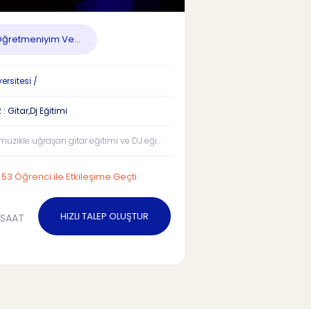
Öğretmeniyim Ve...
versitesi /
: Gitar,Dj Eğitimi
müzikle uğraşan gitar eğitimi ve DJ eği...
53 Öğrenci ile Etkileşime Geçti
HIZLI TALEP OLUŞTUR
/SAAT