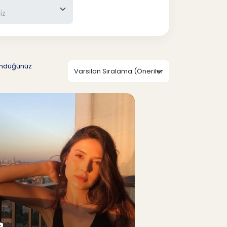
şündüğünüz