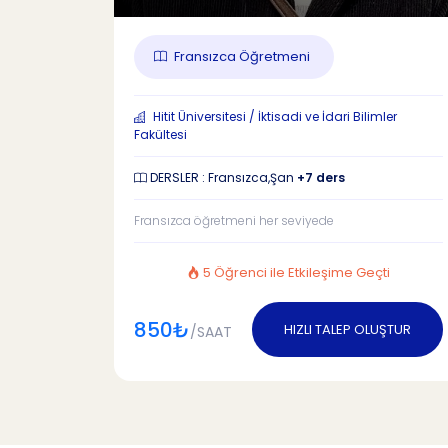
Fransızca Öğretmeni
Hitit Üniversitesi / İktisadi ve İdari Bilimler
Fakültesi
DERSLER : Fransızca,Şan
+7 ders
Fransızca öğretmeni her seviyede
5 Öğrenci ile Etkileşime Geçti
850₺
HIZLI TALEP OLUŞTUR
/SAAT