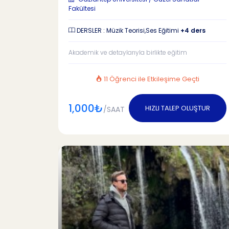
Fakültesi
DERSLER : Müzik Teorisi,Ses Eğitimi
+4 ders
Akademik ve detaylarıyla birlikte eğitim
11 Öğrenci ile Etkileşime Geçti
1,000₺
HIZLI TALEP OLUŞTUR
/SAAT