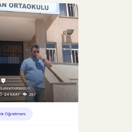
.
/Süleymanpaşa
24 SAAT
257
ik Öğretmeni