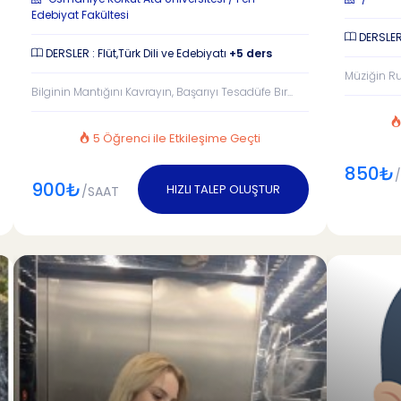
Edebiyat Fakültesi
DERSLE
DERSLER : Flüt,Türk Dili ve Edebiyatı
+5 ders
Müziğin Ruh
Bilginin Mantığını Kavrayın, Başarıyı Tesadüfe Bır...
5 Öğrenci ile Etkileşime Geçti
850₺
900₺
HIZLI TALEP OLUŞTUR
/SAAT