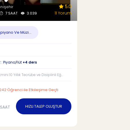
5.0
nişehir
11 Yorum
7 SAAT
3.039
,piyano Ve Müzi...
 : Piyano,Flüt
+4 ders
ini 10 Yıllık Tecrübe ve Disiplinli Eğ...
242 Öğrenci ile Etkileşime Geçti
HIZLI TALEP OLUŞTUR
/SAAT