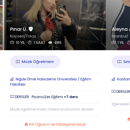
Pınar Ü.
Aleyna 
Kayseri/Talas
İstanbul/
10 YIL
1 SAAT
486
1 YIL
Müzik Öğretmeni
Sını
Niğde Ömer Halisdemir Üniversitesi / Eğitim
Kastamo
Fakültesi
DERSLER 
DERSLER : Piyano,Ses Eğitimi
+7 ders
Eğlenerek 
Müzik öğretmeninden birebir enstrüman dersleri
94 Öğrenci ile Etkileşime Geçti