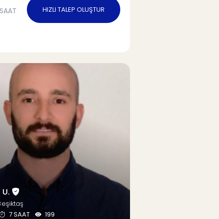
HIZLI TALEP OLUŞTUR
SAAT
 U.
Beşiktaş
7 SAAT
199