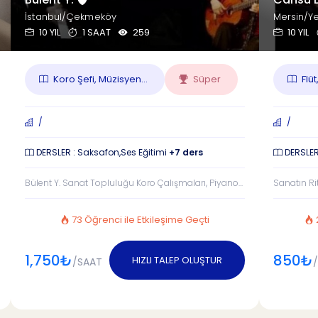
İstanbul/Çekmeköy
Mersin/Ye
10 YIL
1 SAAT
259
10 YIL
Koro Şefi, Müzisyen...
Süper
Flüt
/
/
DERSLER : Saksafon,Ses Eğitimi
+7 ders
DERSLER
Bülent Y. Sanat Topluluğu Koro Çalışmaları, Piyano...
Sanatın Ritm
73 Öğrenci ile Etkileşime Geçti
1,750₺
850₺
HIZLI TALEP OLUŞTUR
/SAAT