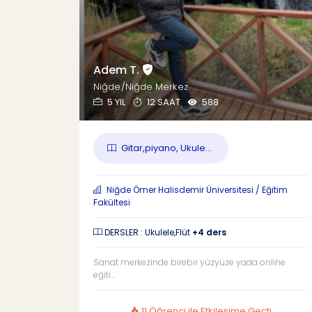
Adem T.
Niğde/Niğde Merkez
5 YIL
12 SAAT
588
Gitar,piyano, Ukule...
Niğde Ömer Halisdemir Üniversitesi / Eğitim
Fakültesi
DERSLER : Ukulele,Flüt
+4 ders
Sanat merkezinde birebir yüzyüze yada online
eğiti...
11 Öğrenci ile Etkileşime Geçti