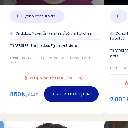
Piyano Yanflut San...
Ondokuz Mayıs Üniversitesi / Eğitim Fakültesi
Çanakka
Fakültesi
DERSLER : Ukulele,Ses Eğitimi
+5 ders
DERSLER 
ders
Enstrüman ve ses egitimi derslerinde pedagojik
yak...
10 Yıllık Te
35 Öğrenci ile Etkileşime Geçti
850₺
HIZLI TALEP OLUŞTUR
/SAAT
2,000