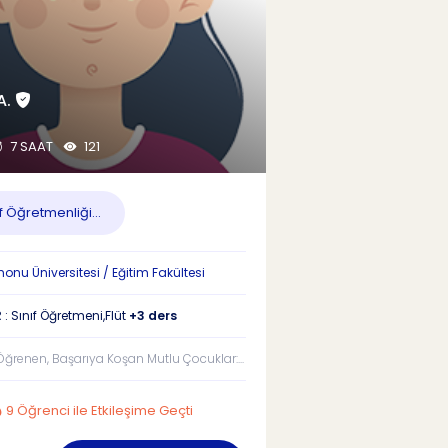
A.
7 SAAT
121
f Öğretmenliği...
nu Üniversitesi / Eğitim Fakültesi
: Sınıf Öğretmeni,Flüt
+3 ders
Öğrenen, Başarıya Koşan Mutlu Çocuklar:...
9 Öğrenci ile Etkileşime Geçti