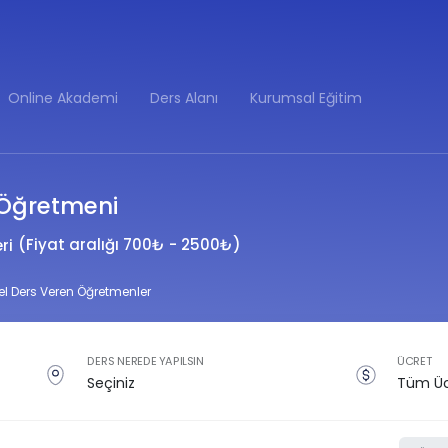
Online Akademi
Ders Alanı
Kurumsal Eğitim
t Öğretmeni
(Fiyat aralığı 700₺ - 2500₺)
ri
zel Ders Veren Öğretmenler
DERS NEREDE YAPILSIN
ÜCRET