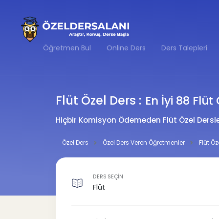
Öğretmen Bul
Online Ders
Ders Talepleri
Flüt Özel Ders :
En İyi 88 Flü
Hiçbir Komisyon Ödemeden Flüt Özel Dersle
Özel Ders
Özel Ders Veren Öğretmenler
Flüt Ö
DERS SEÇİN