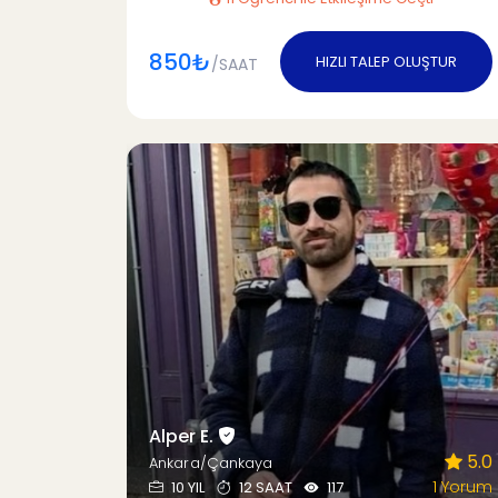
850₺
HIZLI TALEP OLUŞTUR
/SAAT
Alper E.
5.0
Ankara/Çankaya
1 Yorum
10 YIL
12 SAAT
117