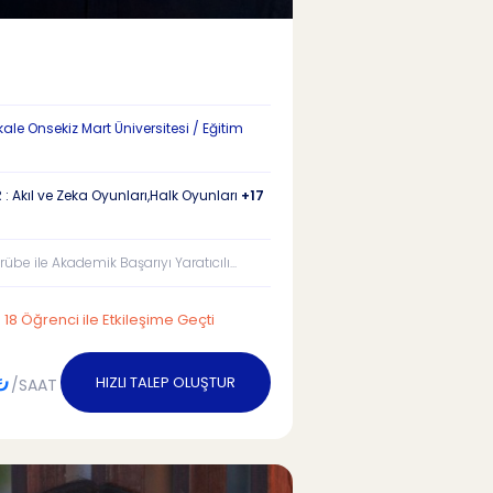
le Onsekiz Mart Üniversitesi / Eğitim
: Akıl ve Zeka Oyunları,Halk Oyunları
+17
crübe ile Akademik Başarıyı Yaratıcılı...
18 Öğrenci ile Etkileşime Geçti
₺
HIZLI TALEP OLUŞTUR
/SAAT