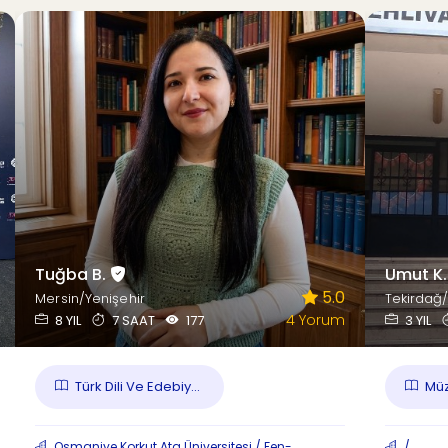
Tuğba B.
Umut K
5.0
Mersin/Yenişehir
Tekirdağ
4 Yorum
8 YIL
7 SAAT
177
3 YIL
Türk Dili Ve Edebiy...
Müz
Osmaniye Korkut Ata Üniversitesi / Fen-
/