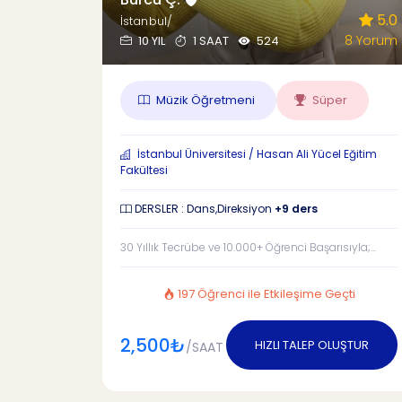
5.0
İstanbul/
8 Yorum
10 YIL
1 SAAT
524
Müzik Öğretmeni
Süper
İstanbul Üniversitesi / Hasan Ali Yücel Eğitim
Fakültesi
DERSLER : Dans,Direksiyon
+9 ders
30 Yıllık Tecrübe ve 10.000+ Öğrenci Başarısıyla;...
197 Öğrenci ile Etkileşime Geçti
2,500₺
HIZLI TALEP OLUŞTUR
/SAAT