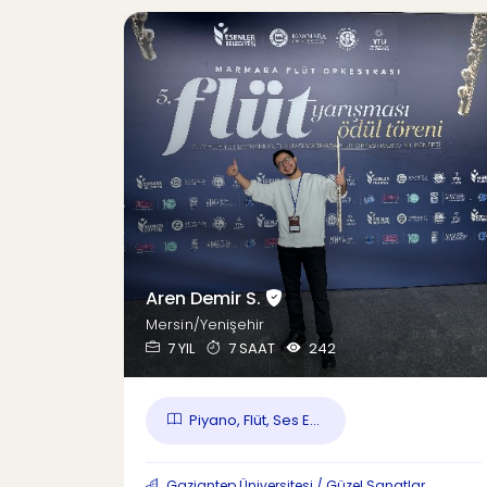
Aren Demir S.
Mersin/Yenişehir
7 YIL
7 SAAT
242
Piyano, Flüt, Ses E...
Gaziantep Üniversitesi / Güzel Sanatlar