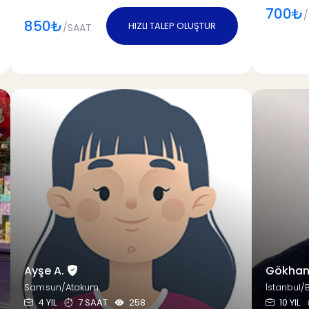
700₺
/
850₺
HIZLI TALEP OLUŞTUR
/SAAT
Ayşe A.
Gökhan
Samsun/Atakum
İstanbul/
4 YIL
7 SAAT
258
10 YIL