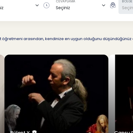
CEVAPLAMA
BÖLGE
88 Flüt öğretmeni arasından, kendinize en uygun olduğunu düşündüğün
Bülent Y.
Cansu 