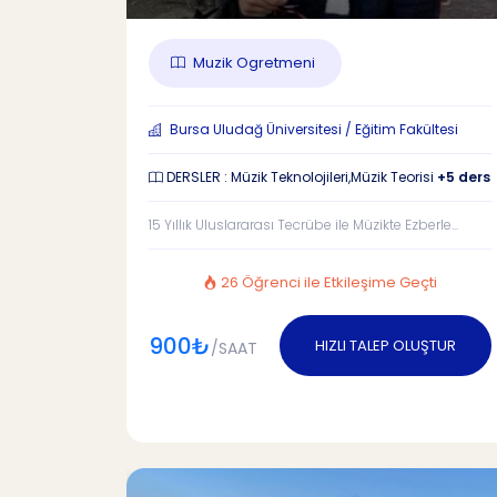
Muzik Ogretmeni
Bursa Uludağ Üniversitesi / Eğitim Fakültesi
DERSLER : Müzik Teknolojileri,Müzik Teorisi
+5 ders
15 Yıllık Uluslararası Tecrübe ile Müzikte Ezberle...
26 Öğrenci ile Etkileşime Geçti
900₺
HIZLI TALEP OLUŞTUR
/SAAT