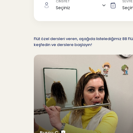
CİNSİYET
SEVİYE
Flüt özel dersleri veren, aşağıda listelediğimiz 
keşfedin ve derslere başlayın!
Burcu Ç.