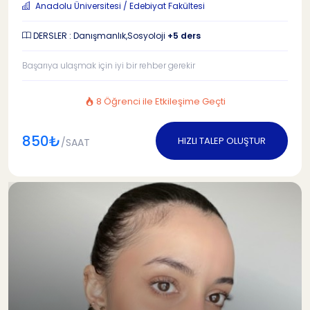
Anadolu Üniversitesi / Edebiyat Fakültesi
DERSLER : Danışmanlık,Sosyoloji
+5 ders
Başarıya ulaşmak için iyi bir rehber gerekir
8 Öğrenci ile Etkileşime Geçti
850₺
HIZLI TALEP OLUŞTUR
/SAAT