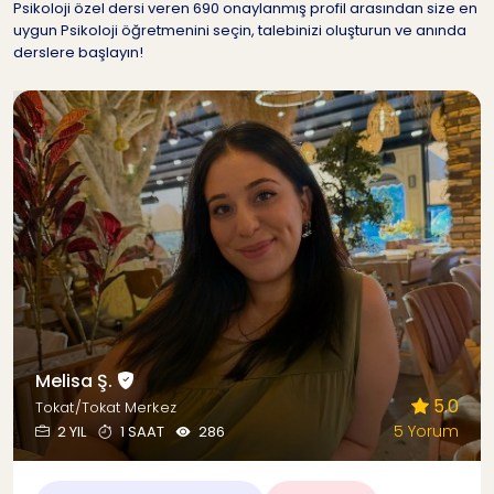
Psikoloji özel dersi veren 690 onaylanmış profil arasından size en
uygun Psikoloji öğretmenini seçin, talebinizi oluşturun ve anında
derslere başlayın!
Melisa Ş.
5.0
Tokat/Tokat Merkez
5 Yorum
2 YIL
1 SAAT
286