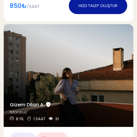
850₺
HIZLI TALEP OLUŞTUR
/SAAT
Gizem Dilan A.
İstanbul/
8 YIL
1 SAAT
31