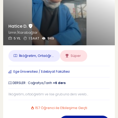
Hatice D.
İzmir/Karabağlar
5 YIL
1 SAAT
949
İlköğretim, Ortaöğr...
Süper
Ege Üniversitesi / Edebiyat Fakültesi
DERSLER : Coğrafya,Tarih
+6 ders
İlköğretim, ortaöğretim ve lise grubuna ders vereb...
157 Öğrenci ile Etkileşime Geçti