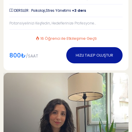
DERSLER : Psikoloji,Stres Yönetimi
+3 ders
Potansiyelinizi Keşfedin, Hedeflerinize Profesyone...
16 Öğrenci ile Etkileşime Geçti
800₺
HIZLI TALEP OLUŞTUR
/SAAT