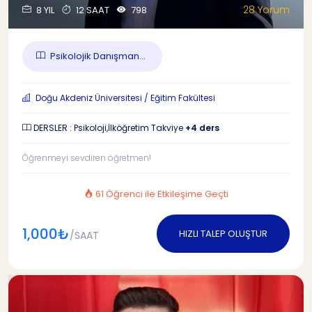
28 Yorum
8 YIL
12 SAAT
798
Psikolojik Danışman...
Doğu Akdeniz Üniversitesi / Eğitim Fakültesi
DERSLER : Psikoloji,İlköğretim Takviye
+4 ders
Öğrenmeyi sevdiren öğretmen!
61 Öğrenci ile Etkileşime Geçti
1,000₺
HIZLI TALEP OLUŞTUR
/SAAT