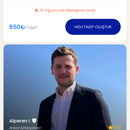
711 Öğrenci ile Etkileşime Geçti
850₺
HIZLI TALEP OLUŞTUR
/SAAT
Alperen I.
5.0
Ankara/Keçiören