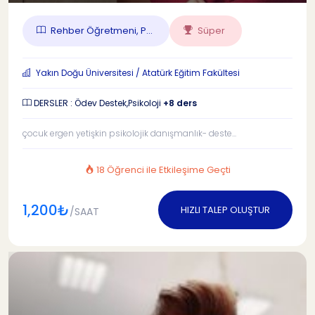
Rehber Öğretmeni, P...
Süper
Yakın Doğu Üniversitesi / Atatürk Eğitim Fakültesi
DERSLER : Ödev Destek,Psikoloji
+8 ders
çocuk ergen yetişkin psikolojik danışmanlık- deste...
18 Öğrenci ile Etkileşime Geçti
1,200₺
HIZLI TALEP OLUŞTUR
/SAAT