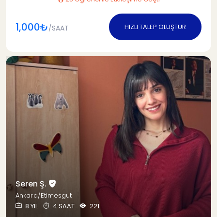
1,000₺
HIZLI TALEP OLUŞTUR
/SAAT
Seren Ş.
Ankara/Etimesgut
8 YIL
4 SAAT
221