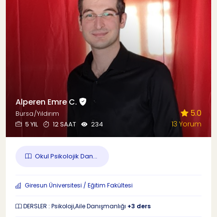
Alperen Emre C.
5.0
Bursa/Yıldırım
13 Yorum
5 YIL
12 SAAT
234
Okul Psikolojik Dan...
Giresun Üniversitesi / Eğitim Fakültesi
DERSLER : Psikoloji,Aile Danışmanlığı
+3 ders