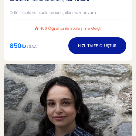
Odtü felsefe ve uluslararası ilişkiler mezunuyum.
466 Öğrenci ile Etkileşime Geçti
850₺
HIZLI TALEP OLUŞTUR
/SAAT