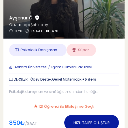
Ayşenur Ö.
Gaziantep/Şahinbey
3 YIL
1 SAAT
470
Psikolojik Danışman...
Süper
Ankara Üniversitesi / Eğitim Bilimleri Fakültesi
DERSLER : Ödev Destek,Genel Matematik
+5 ders
Psikolojik danışman ve sınıf öğretmeninden her öğr...
121 Öğrenci ile Etkileşime Geçti
850₺
HIZLI TALEP OLUŞTUR
/SAAT