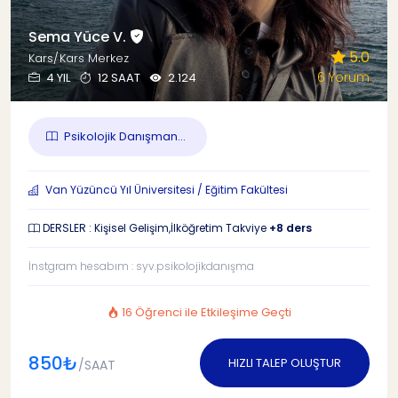
Sema Yüce V.
5.0
Kars/Kars Merkez
6 Yorum
4 YIL
12 SAAT
2.124
Psikolojik Danışman...
Van Yüzüncü Yıl Üniversitesi / Eğitim Fakültesi
DERSLER : Kişisel Gelişim,İlköğretim Takviye
+8 ders
İnstgram hesabım : syv.psikolojikdanışma
16 Öğrenci ile Etkileşime Geçti
850₺
HIZLI TALEP OLUŞTUR
/SAAT