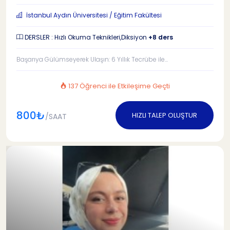
İstanbul Aydın Üniversitesi / Eğitim Fakültesi
DERSLER : Hızlı Okuma Teknikleri,Diksiyon
+8 ders
Başarıya Gülümseyerek Ulaşın: 6 Yıllık Tecrübe ile...
137 Öğrenci ile Etkileşime Geçti
800₺
HIZLI TALEP OLUŞTUR
/SAAT