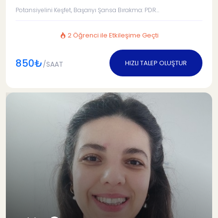
Potansiyelini Keşfet, Başarıyı Şansa Bırakma: PDR...
2 Öğrenci ile Etkileşime Geçti
850₺
HIZLI TALEP OLUŞTUR
/SAAT