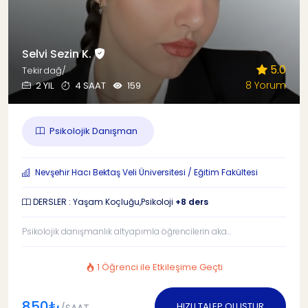
Selvi Sezin K.
5.0
Tekirdağ/
8 Yorum
2 YIL
4 SAAT
159
Psikolojik Danışman
Nevşehir Hacı Bektaş Veli Üniversitesi / Eğitim Fakültesi
DERSLER : Yaşam Koçluğu,Psikoloji
+8 ders
Psikolojik danışmanlık altyapımla öğrencilerin aka...
1 Öğrenci ile Etkileşime Geçti
850₺
HIZLI TALEP OLUŞTUR