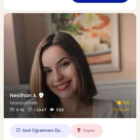
Neslihan A.
5.0
İstanbul/Fatih
1 Yorum
6 YIL
1 SAAT
599
Sınıf Öğretmeni (tü...
Süper