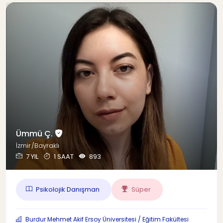
Ümmü Ç.
İzmir/Bayraklı
7 YIL
1 SAAT
893
Psikolojik Danışman
Süper
Burdur Mehmet Akif Ersoy Üniversitesi / Eğitim Fakültesi