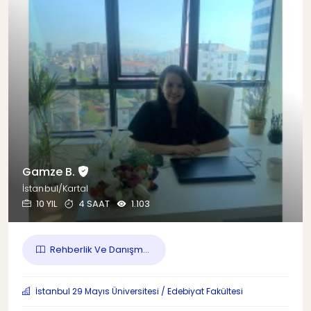
Gamze B.
İstanbul/Kartal
10 YIL
4 SAAT
1.103
Rehberlik Ve Danışm...
İstanbul 29 Mayıs Üniversitesi / Edebiyat Fakültesi