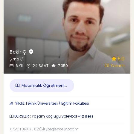
Bekir Ç.
5.0
Şırnak/
26 Yorum
6 YIL
24 SAAT
7.350
Matematik Öğretmeni...
Yıldız Teknik Üniversitesi / Eğitim Fakültesi
DERSLER : Yaşam Koçluğu,Voleybol
+12 ders
KPSS TÜRKİYE 621.'Sİ! @eglencelihocam