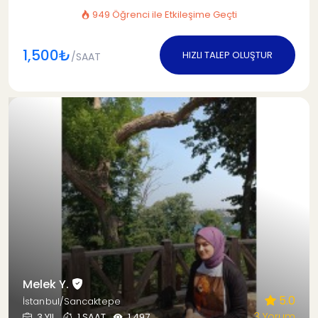
949 Öğrenci ile Etkileşime Geçti
1,500₺
HIZLI TALEP OLUŞTUR
/SAAT
Melek Y.
5.0
İstanbul/Sancaktepe
3 Yorum
3 YIL
1 SAAT
1.497