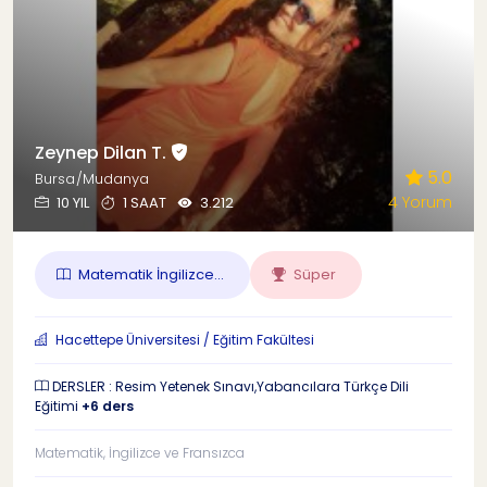
Zeynep Dilan T.
5.0
Bursa/Mudanya
4 Yorum
10 YIL
1 SAAT
3.212
Matematik İngilizce...
Süper
Hacettepe Üniversitesi / Eğitim Fakültesi
DERSLER : Resim Yetenek Sınavı,Yabancılara Türkçe Dili
Eğitimi
+6 ders
Matematik, İngilizce ve Fransızca