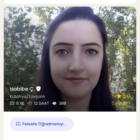
Habibe Ç.
5.0
Kütahya/Tavşanlı
5 Yorum
6 YIL
12 SAAT
388
Felsefe Öğretmeniyi...