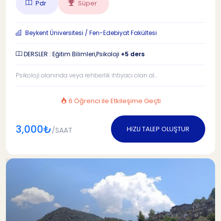
Pdr
Süper
Beykent Üniversitesi / Fen-Edebiyat Fakültesi
DERSLER : Eğitim Bilimleri,Psikoloji
+5 ders
Psikoloji alanında veya rehberlik ihtiyacı olan al...
6 Öğrenci ile Etkileşime Geçti
3,000₺
HIZLI TALEP OLUŞTUR
/SAAT