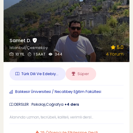
Samet D.
5.0
İstanbul/Çekmeköy
4 Yorum
10 YIL
1 SAAT
344
Türk Dili Ve Edebiy...
Süper
Balıkesir Üniversitesi / Necatibey Eğitim Fakültesi
DERSLER : Psikoloji,Coğrafya
+4 ders
Alanında uzman, tecrübeli, kaliteli, verimli dersl...
25 Öğrenci ile Etkileşime Geçti