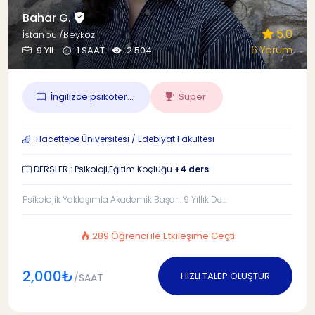
Bahar G.
5.0
İstanbul/Beykoz
6 Yorum
9 YIL
1 SAAT
2.504
İngilizce psikoter...
Süper
Hacettepe Üniversitesi / Edebiyat Fakültesi
DERSLER : Psikoloji,Eğitim Koçluğu
+4 ders
Psikolojik Yaklaşımla Akademik Başarı: 9 Yıllık De...
289 Öğrenci ile Etkileşime Geçti
2,000₺
HIZLI TALEP OLUŞTUR
/SAAT