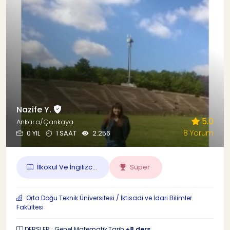
Nazife Y.
5.0
Ankara/Çankaya
8 Yorum
0 YIL
1 SAAT
2.256
İlkokul Ve İngilizc...
Süper
Orta Doğu Teknik Üniversitesi / İktisadi ve İdari Bilimler
Fakültesi
DERSLER : Genel Matematik,Tarih
+8 ders