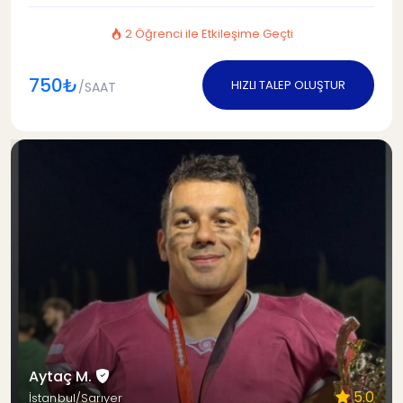
2 Öğrenci ile Etkileşime Geçti
750₺
HIZLI TALEP OLUŞTUR
/SAAT
Aytaç M.
5.0
İstanbul/Sarıyer