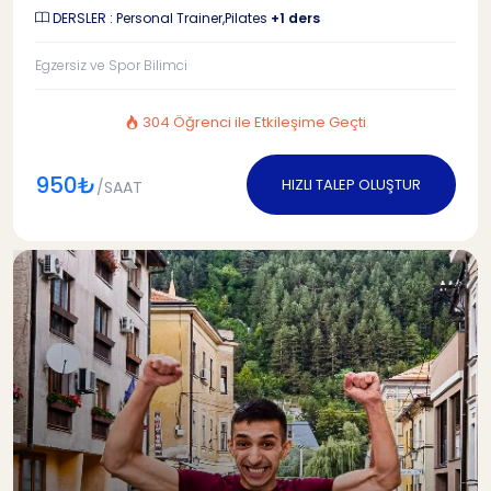
DERSLER : Personal Trainer,Pilates
+1 ders
Egzersiz ve Spor Bilimci
304 Öğrenci ile Etkileşime Geçti
950₺
HIZLI TALEP OLUŞTUR
/SAAT