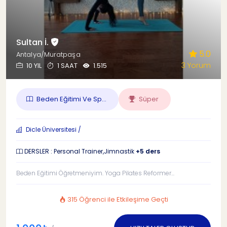
Sultan İ.
5.0
Antalya/Muratpaşa
3 Yorum
10 YIL
1 SAAT
1.515
Beden Eğitimi Ve Sp...
Süper
Dicle Üniversitesi /
DERSLER : Personal Trainer,Jimnastik
+5 ders
Beden Eğitimi Öğretmeniyim. Yoga Pilates Reformer...
315 Öğrenci ile Etkileşime Geçti