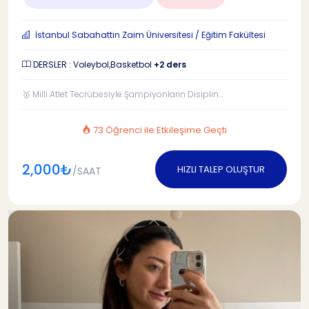
İstanbul Sabahattin Zaim Üniversitesi / Eğitim Fakültesi
DERSLER : Voleybol,Basketbol
+2 ders
🥇 Milli Atlet Tecrübesiyle Şampiyonların Disiplin...
73 Öğrenci ile Etkileşime Geçti
2,000₺
HIZLI TALEP OLUŞTUR
/SAAT