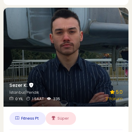
Sezer K.
5.0
İstanbul/Pendik
3 Yorum
0 YIL
1 SAAT
335
Fıtness Pt
Süper