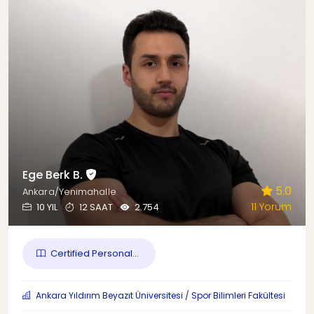
Ege Berk B.
5.0
Ankara/Yenimahalle
11 Yorum
10 YIL
12 SAAT
2.754
Certified Personal...
Ankara Yıldırım Beyazıt Üniversitesi / Spor Bilimleri Fakültesi