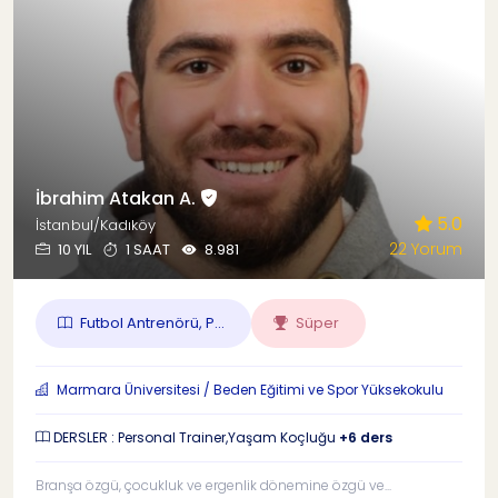
İbrahim Atakan A.
5.0
İstanbul/Kadıköy
22 Yorum
10 YIL
1 SAAT
8.981
Futbol Antrenörü, P...
Süper
Marmara Üniversitesi / Beden Eğitimi ve Spor Yüksekokulu
DERSLER : Personal Trainer,Yaşam Koçluğu
+6 ders
Branşa özgü, çocukluk ve ergenlik dönemine özgü ve...