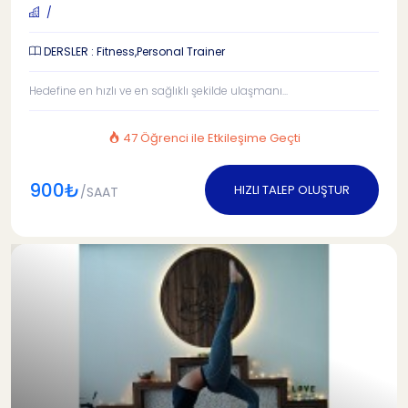
/
DERSLER : Fitness,Personal Trainer
Hedefine en hızlı ve en sağlıklı şekilde ulaşmanı...
47 Öğrenci ile Etkileşime Geçti
900₺
HIZLI TALEP OLUŞTUR
/SAAT