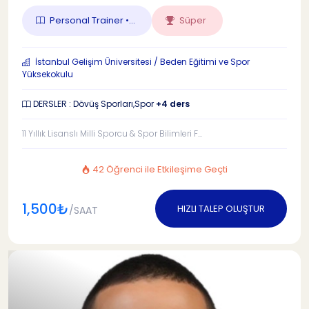
Personal Trainer •...
Süper
İstanbul Gelişim Üniversitesi / Beden Eğitimi ve Spor
Yüksekokulu
DERSLER : Dövüş Sporları,Spor
+4 ders
11 Yıllık Lisanslı Milli Sporcu & Spor Bilimleri F...
42 Öğrenci ile Etkileşime Geçti
1,500₺
HIZLI TALEP OLUŞTUR
/SAAT