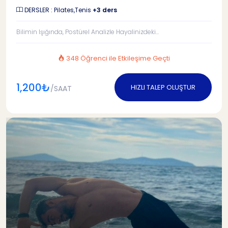
DERSLER : Pilates,Tenis
+3 ders
Bilimin Işığında, Postürel Analizle Hayalinizdeki...
348 Öğrenci ile Etkileşime Geçti
1,200₺
HIZLI TALEP OLUŞTUR
/SAAT