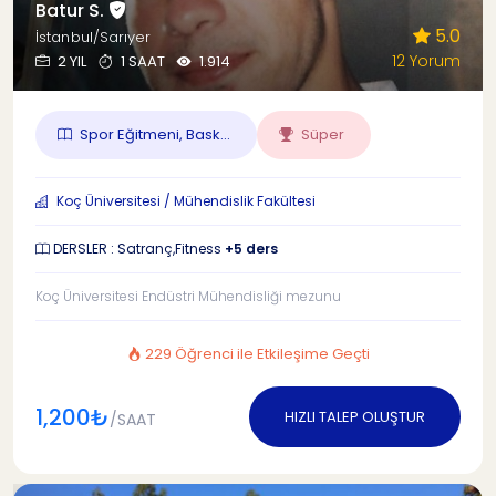
Batur S.
5.0
İstanbul/Sarıyer
12 Yorum
2 YIL
1 SAAT
1.914
Spor Eğitmeni, Bask...
Süper
Koç Üniversitesi / Mühendislik Fakültesi
DERSLER : Satranç,Fitness
+5 ders
Koç Üniversitesi Endüstri Mühendisliği mezunu
229 Öğrenci ile Etkileşime Geçti
1,200₺
HIZLI TALEP OLUŞTUR
/SAAT