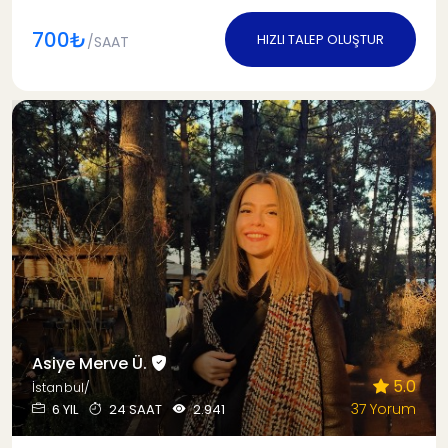
700₺
HIZLI TALEP OLUŞTUR
/SAAT
Asiye Merve Ü.
5.0
İstanbul/
37 Yorum
6 YIL
24 SAAT
2.941