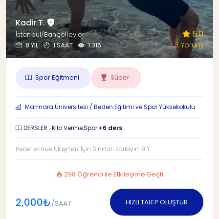
Kadir T.
5.0
İstanbul/Bahçelievler
3 Yorum
8 YIL
1 SAAT
1.316
Spor Eğitmeni
Süper
Marmara Üniversitesi / Beden Eğitimi ve Spor Yüksekokulu
DERSLER : Kilo Verme,Spor
+6 ders
Hedeflerinize Ulaşmak İçin Sınırları Zorlayın: 8 Y...
298 Öğrenci ile Etkileşime Geçti
2,000₺
HIZLI TALEP OLUŞTUR
/SAAT