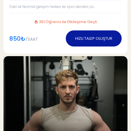
Özel ve Normal gelişim herkes ile spor dersleri ya...
351 Öğrenci ile Etkileşime Geçti
850₺
HIZLI TALEP OLUŞTUR
/SAAT