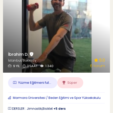
İbrahim D.
5.0
İstanbul/Bakırköy
6 Yorum
9 YIL
1 SAAT
1.340
Yüzme Eğitmeni fut...
Süper
Marmara Üniversitesi / Beden Eğitimi ve Spor Yüksekokulu
DERSLER : Jimnastik,Bisiklet
+5 ders