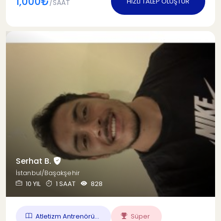
1,000₺
HIZLI TALEP OLUŞTUR
/SAAT
Serhat B.
İstanbul/Başakşehir
10 YIL
1 SAAT
828
Atletizm Antrenörü...
Süper