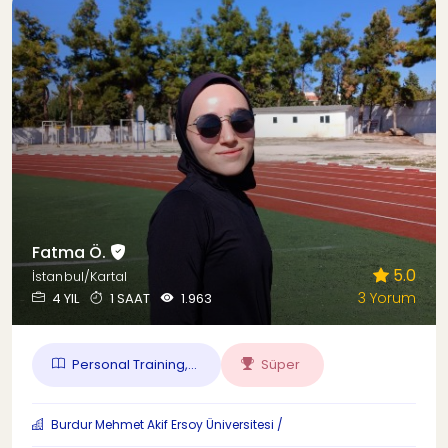
Fatma Ö.
5.0
İstanbul/Kartal
3 Yorum
4 YIL
1 SAAT
1.963
Personal Training,...
Süper
Burdur Mehmet Akif Ersoy Üniversitesi /