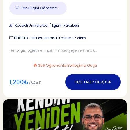
Fen Bilgisi Öğretme...
Kocaeli Üniversitesi / Eğitim Fakültesi
DERSLER : Pilates,Personal Trainer
+7 ders
Fen bilgisi öğretmeninden her seviyeye ve sınıfa u...
356 Öğrenci ile Etkileşime Geçti
1,200₺
HIZLI TALEP OLUŞTUR
/SAAT