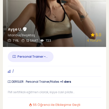
Ayşe U.
5.0
İstanbul/Beşiktaş
4 Yorum
7 YIL
12 SAAT
723
Personal Trainer •...
/
DERSLER : Personal Trainer,Pilates
+1 ders
FMI sertifikalı eğitmen olarak, kişiye özel pilate...
55 Öğrenci ile Etkileşime Geçti