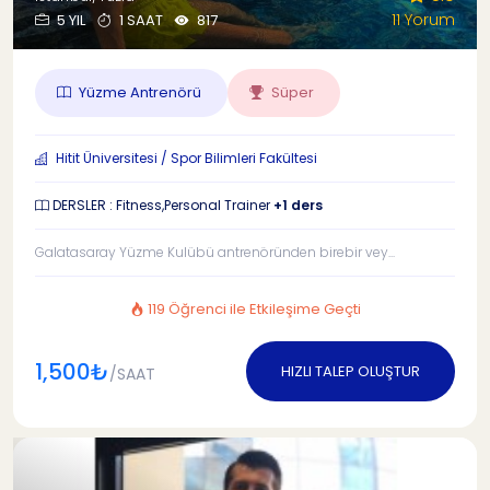
11 Yorum
5 YIL
1 SAAT
817
Yüzme Antrenörü
Süper
Hitit Üniversitesi / Spor Bilimleri Fakültesi
DERSLER : Fitness,Personal Trainer
+1 ders
Galatasaray Yüzme Kulübü antrenöründen birebir vey...
119 Öğrenci ile Etkileşime Geçti
1,500₺
HIZLI TALEP OLUŞTUR
/SAAT