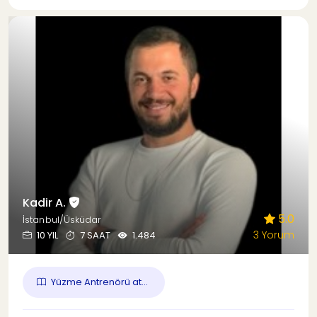
Kadir A.
5.0
İstanbul/Üsküdar
3 Yorum
10 YIL
7 SAAT
1.484
Yüzme Antrenörü at...