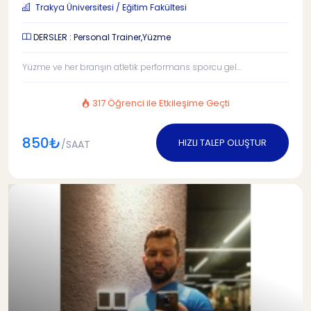
Trakya Üniversitesi / Eğitim Fakültesi
DERSLER : Personal Trainer,Yüzme
Yüzme ve her branşın atletik performans sporcu gel...
317 Öğrenci ile Etkileşime Geçti
850₺
HIZLI TALEP OLUŞTUR
/SAAT