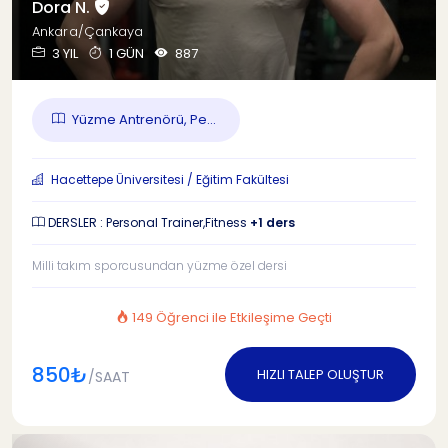
Dora N.
Ankara/Çankaya
3 YIL
1 GÜN
887
Yüzme Antrenörü, Pe...
Hacettepe Üniversitesi / Eğitim Fakültesi
DERSLER : Personal Trainer,Fitness
+1 ders
Milli takım sporcusundan yüzme özel dersi
149 Öğrenci ile Etkileşime Geçti
850₺
HIZLI TALEP OLUŞTUR
/SAAT