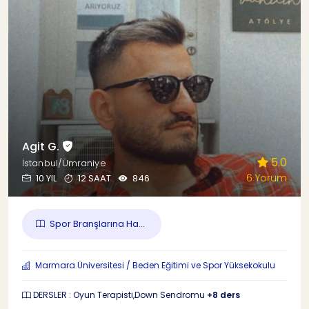
Agit G.
5.0
İstanbul/Ümraniye
6 Yorum
10 YIL
12 SAAT
846
Spor Branşlarına Ha...
Marmara Üniversitesi / Beden Eğitimi ve Spor Yüksekokulu
DERSLER : Oyun Terapisti,Down Sendromu
+8 ders