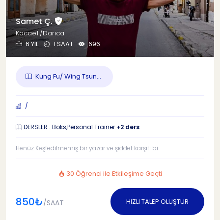
Samet Ç.
Kocaeli/Darıca
6 YIL
1 SAAT
696
Kung Fu/ Wing Tsun...
/
DERSLER : Boks,Personal Trainer
+2 ders
Henüz Keşfedilmemiş bir yazar ve şiddet karşıtı bi...
30 Öğrenci ile Etkileşime Geçti
850₺
HIZLI TALEP OLUŞTUR
/SAAT