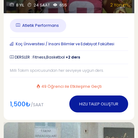
2 Yorum
8 YIL
24 SAAT
655
Atletik Performans
Koç Üniversitesi / İnsani Bilimler ve Edebiyat Fakültesi
DERSLER : Fitness,Basketbol
+2 ders
Milli Takım sporcusundan her seviyeye uygun ders.
49 Öğrenci ile Etkileşime Geçti
1,500₺
HIZLI TALEP OLUŞTUR
/SAAT