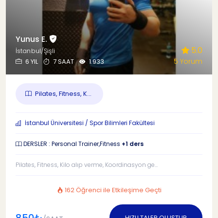
Yunus E.
5.0
İstanbul/Şişli
5 Yorum
6 YIL
7 SAAT
1.933
Pilates, Fitness, K...
İstanbul Üniversitesi / Spor Bilimleri Fakültesi
DERSLER : Personal Trainer,Fitness
+1 ders
Pilates, Fitness, Kilo alıp verme, Koordinasyon ge...
162 Öğrenci ile Etkileşime Geçti
HIZLI TALEP OLUŞTUR