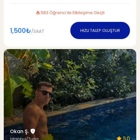
583 Öğrenci ile Etkileşime Geçti
1,500₺
HIZLI TALEP OLUŞTUR
/SAAT
Okan Ş.
5.0
İstanbul/Tuzla