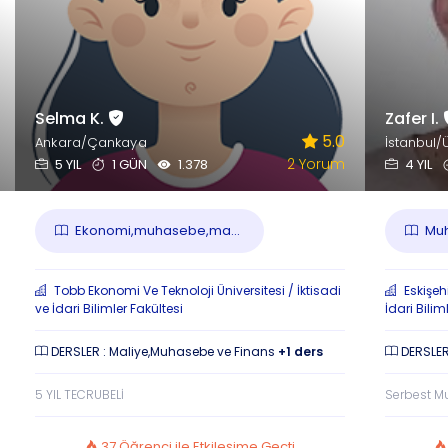
Selma K.
Zafer I.
5.0
Ankara/Çankaya
İstanbul
2 Yorum
5 YIL
1 GÜN
1.378
4 YIL
Ekonomi,muhasebe,ma...
Muh
Tobb Ekonomi Ve Teknoloji Üniversitesi / İktisadi
Eskişeh
ve İdari Bilimler Fakültesi
İdari Bilim
DERSLER : Maliye,Muhasebe ve Finans
+1 ders
DERSLER
5 YIL TECRUBELİ
Serbest M
37 Öğrenci ile Etkileşime Geçti