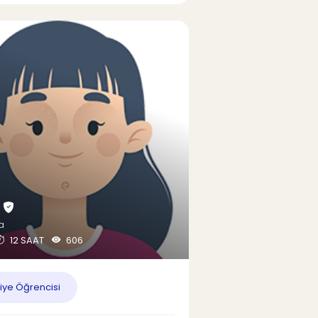
.
a
12 SAAT
606
iye Öğrencisi