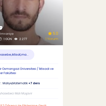
5.0
/Ümraniye
1 Yorum
1 GÜN
2.277
asebe,iktisat,ma...
ir Osmangazi Üniversitesi / İktisadi ve
ler Fakültesi
 : Maliye,Matematik
+7 ders
uhasebeci Mali Müşavir
57 Öğrenci ile Etkileşime Geçti