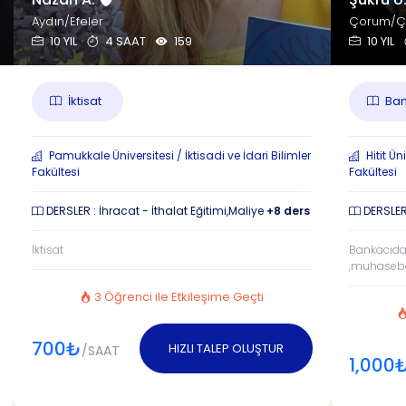
Aydın/Efeler
Çorum/Ç
10 YIL
4 SAAT
159
10 YIL
İktisat
Bank
Pamukkale Üniversitesi / İktisadi ve İdari Bilimler
Hitit Üni
Fakültesi
Fakültesi
DERSLER : İhracat - İthalat Eğitimi,Maliye
+8 ders
DERSLER
İktisat
Bankacıda
,muhasebe,
3 Öğrenci ile Etkileşime Geçti
700₺
HIZLI TALEP OLUŞTUR
/SAAT
1,000