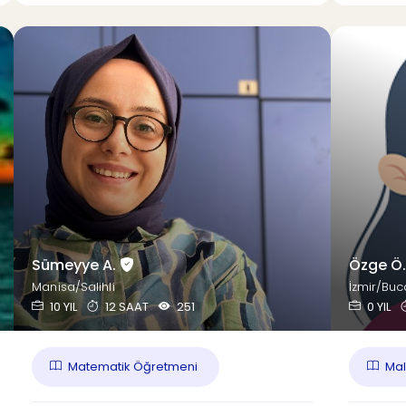
Sümeyye A.
Özge Ö
Manisa/Salihli
İzmir/Buc
10 YIL
12 SAAT
251
0 YIL
Matematik Öğretmeni
Mal