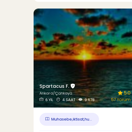
Spartacus F.
5.0
Ankara/Çankaya
57 Yorum
6 YIL
4 SAAT
9.678
Muhasebe,iktisat,hu...