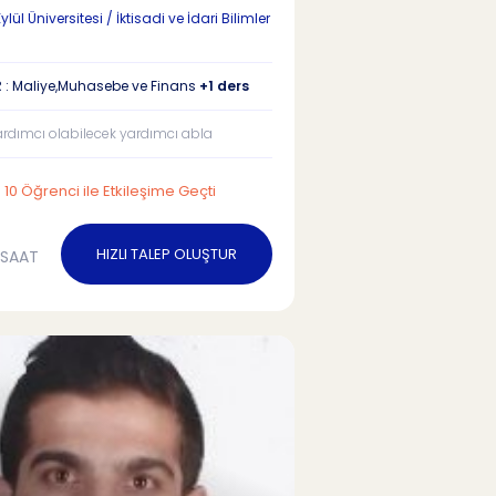
lül Üniversitesi / İktisadi ve İdari Bilimler
 : Maliye,Muhasebe ve Finans
+1 ders
ardımcı olabilecek yardımcı abla
10 Öğrenci ile Etkileşime Geçti
HIZLI TALEP OLUŞTUR
/SAAT