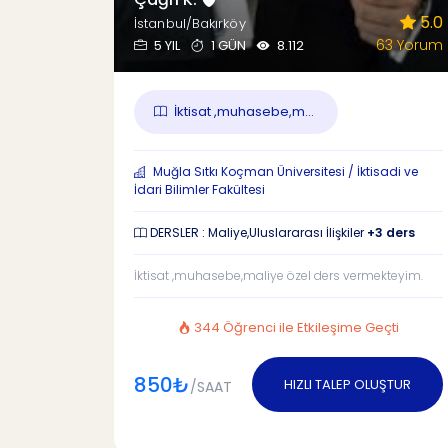
5.0
İstanbul/Bakırköy
63 Yorum
5 YIL
1 GÜN
8.112
İktisat ,muhasebe,m...
Muğla Sıtkı Koçman Üniversitesi / İktisadi ve
İdari Bilimler Fakültesi
DERSLER : Maliye,Uluslararası İlişkiler
+3 ders
İktisat ,muhasebe,maliye özel ders vermekteyim.
344 Öğrenci ile Etkileşime Geçti
850₺
HIZLI TALEP OLUŞTUR
/SAAT