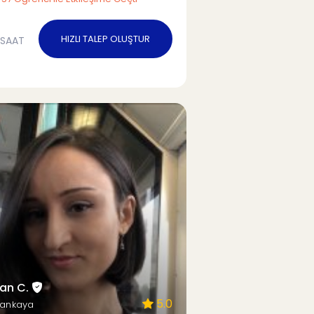
HIZLI TALEP OLUŞTUR
/SAAT
tan C.
5.0
Çankaya