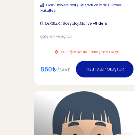
Gazi Üniversitesi / İktisadi ve İdari Bilimler
Fakültesi
DERSLER : Sosyoloji,Maliye
+8 ders
çalışkan ve egitici
381 Öğrenci ile Etkileşime Geçti
850₺
HIZLI TALEP OLUŞTUR
/SAAT