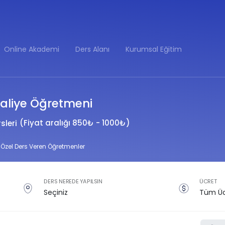
Online Akademi
Ders Alanı
Kurumsal Eğitim
Maliye Öğretmeni
(Fiyat aralığı 850₺ - 1000₺)
sleri
 Özel Ders Veren Öğretmenler
DERS NEREDE YAPILSIN
ÜCRET