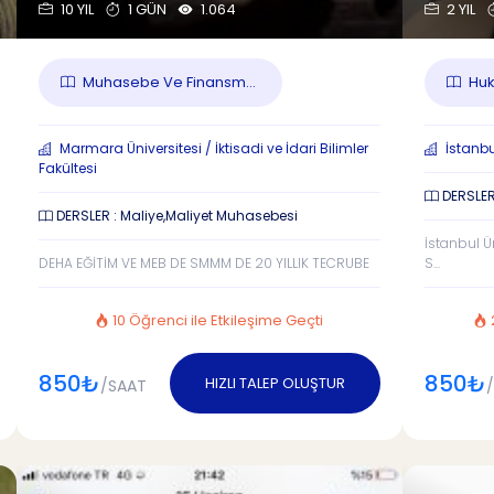
10 YIL
1 GÜN
1.064
2 YIL
Muhasebe Ve Finansm...
Huk
Marmara Üniversitesi / İktisadi ve İdari Bilimler
İstanbul
Fakültesi
DERSLER
DERSLER : Maliye,Maliyet Muhasebesi
İstanbul Ü
DEHA EĞİTİM VE MEB DE SMMM DE 20 YILLIK TECRUBE
S...
10 Öğrenci ile Etkileşime Geçti
850₺
850₺
HIZLI TALEP OLUŞTUR
/SAAT