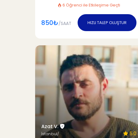
6 Öğrenci ile Etkileşime Geçti
850₺
HIZLI TALEP OLUŞTUR
/SAAT
Azat V.
5.0
İstanbul/