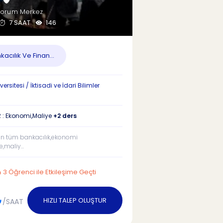
orum Merkez
7 SAAT
146
acılık Ve Finan...
versitesi / İktisadi ve İdari Bilimler
 : Ekonomi,Maliye
+2 ders
n tüm bankacılık,ekonomi
maliy...
3 Öğrenci ile Etkileşime Geçti
₺
HIZLI TALEP OLUŞTUR
/SAAT