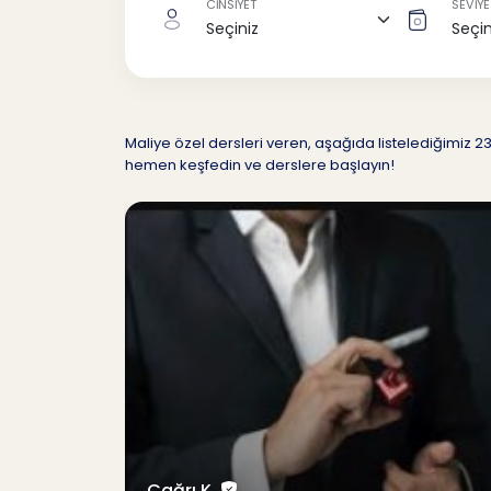
CİNSİYET
SEVİYE
Maliye özel dersleri veren, aşağıda listelediğimi
hemen keşfedin ve derslere başlayın!
Çağrı K.