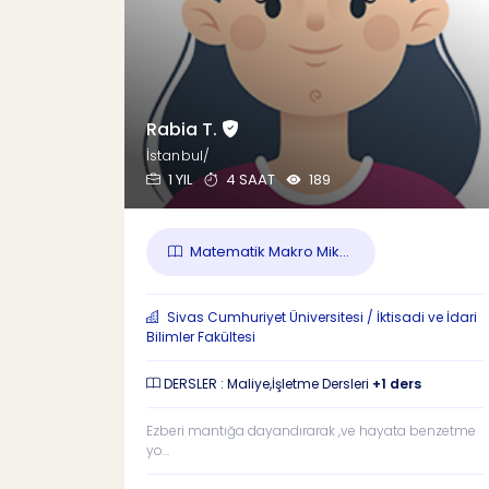
Rabia T.
İstanbul/
1 YIL
4 SAAT
189
Matematik Makro Mik...
Sivas Cumhuriyet Üniversitesi / İktisadi ve İdari
Bilimler Fakültesi
DERSLER : Maliye,İşletme Dersleri
+1 ders
Ezberi mantığa dayandırarak ,ve hayata benzetme
yo...