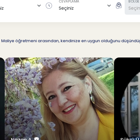
CEVAPLAMA
BÖLGE
z 23 Maliye öğretmeni arasından, kendinize en uygun olduğunu düşün
Nazan A.
Şükrü Ü