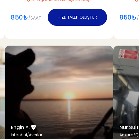
850₺
850₺
HIZLI TALEP OLUŞTUR
/SAAT
Engin Y.
Nur Sul
İstanbul/Avcılar
Ankara/