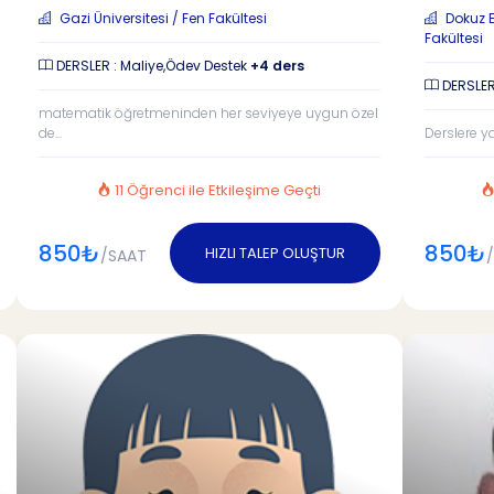
Gazi Üniversitesi / Fen Fakültesi
Dokuz Ey
Fakültesi
DERSLER : Maliye,Ödev Destek
+4 ders
DERSLER
matematik öğretmeninden her seviyeye uygun özel
de...
Derslere y
11 Öğrenci ile Etkileşime Geçti
850₺
850₺
HIZLI TALEP OLUŞTUR
/SAAT