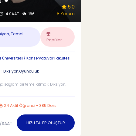
5.0
8 Yorum
4 SAAT
186
siyon, Temel
Popüler
 Üniversitesi / Konservatuvar Fakültesi
 : Diksiyon,Oyunculuk
a sağlam bir temel atmak; Diksiyon,
24 Aktif Öğrenci - 385 Ders
HIZLI TALEP OLUŞTUR
/SAAT