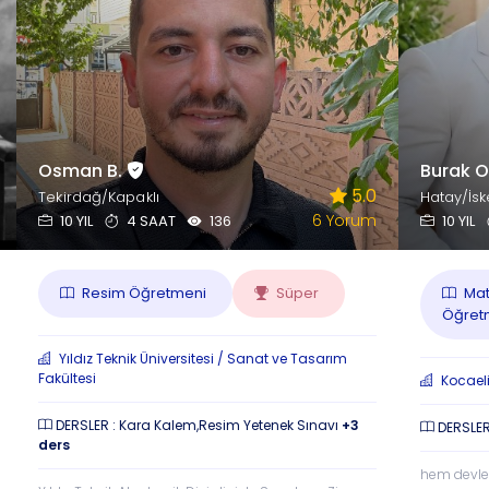
Osman B.
Burak O
5.0
Tekirdağ/Kapaklı
Hatay/İs
6 Yorum
10 YIL
4 SAAT
136
10 YIL
Resim Öğretmeni
Süper
Mat
Öğretm
Yıldız Teknik Üniversitesi / Sanat ve Tasarım
Fakültesi
Kocaeli
DERSLER : Kara Kalem,Resim Yetenek Sınavı
+3
DERSLER 
ders
hem devle