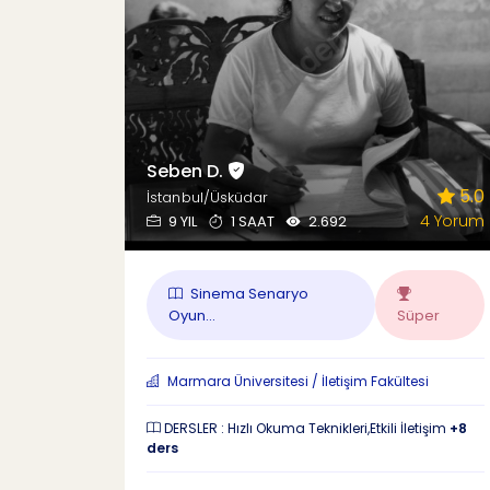
Seben D.
5.0
İstanbul/Üsküdar
4 Yorum
9 YIL
1 SAAT
2.692
Sinema Senaryo
Oyun...
Süper
Marmara Üniversitesi / İletişim Fakültesi
DERSLER : Hızlı Okuma Teknikleri,Etkili İletişim
+8
ders