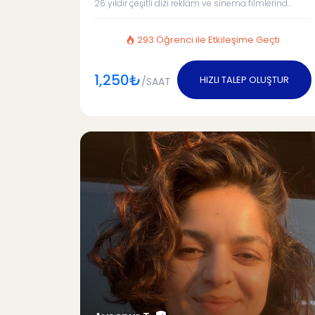
26 yıldır çeşitli dizi reklam ve sinema filmlerind...
293 Öğrenci ile Etkileşime Geçti
1,250₺
HIZLI TALEP OLUŞTUR
/SAAT