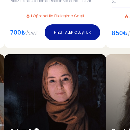
Yıldız Teknik Akademik Disipliniyle Sanatınızı Zir...
ö...
1 Öğrenci ile Etkileşime Geçti
700₺
850₺
HIZLI TALEP OLUŞTUR
/SAAT