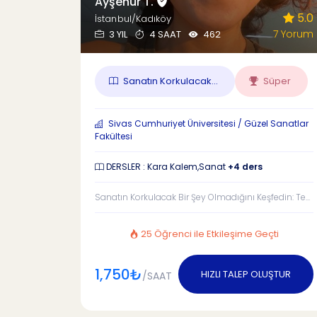
Ayşenur T.
5.0
İstanbul/Kadıköy
7 Yorum
3 YIL
4 SAAT
462
Sanatın Korkulacak...
Süper
Sivas Cumhuriyet Üniversitesi / Güzel Sanatlar
Fakültesi
DERSLER : Kara Kalem,Sanat
+4 ders
Sanatın Korkulacak Bir Şey Olmadığını Keşfedin: Te...
25 Öğrenci ile Etkileşime Geçti
1,750₺
HIZLI TALEP OLUŞTUR
/SAAT