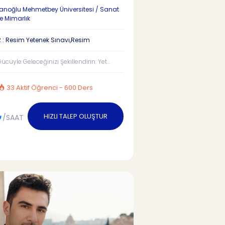
oğlu Mehmetbey Üniversitesi / Sanat
e Mimarlık
 : Resim Yetenek Sınavı,Resim
Gücüyle Geleceğinizi Şekillendirin: Yet...
33 Aktif Öğrenci - 600 Ders
₺
HIZLI TALEP OLUŞTUR
/SAAT