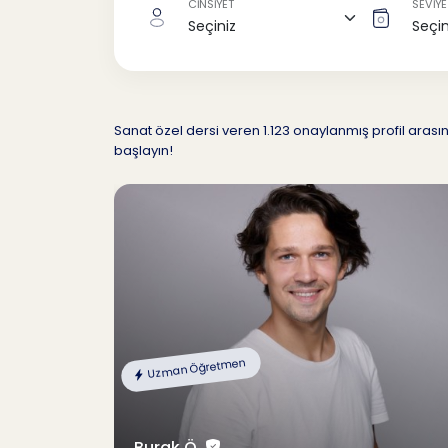
CİNSİYET
SEVİYE
Sanat özel dersi veren 1.123 onaylanmış profil aras
başlayın!
Uzman Öğretmen
Burak Ö.