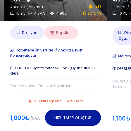
5.0
Ankara/Çankaya
İstanbul/
13 Yorum
10 YIL
4 SAAT
4.900
10 YIL
Diksiyon
Popüler
Dik
Oyu...
Hacettepe Üniversitesi / Ankara Devlet
Konservatuvar
Maltepe
DERSLER : Tiyatro Yetenek Sınavı,Oyunculuk
+1
DERSLER
ders
Oyunculuğ
Tiyatro oyuncu; Diksiyon öğretmeni
Temel...
23 Aktif Öğrenci - 479 Ders
1,000₺
1,150₺
HIZLI TALEP OLUŞTUR
/SAAT