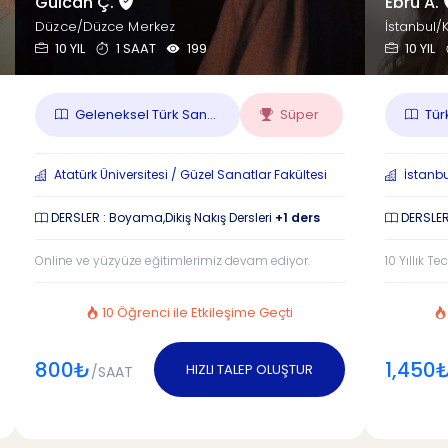
Gülcan Ç.
Ebru A.
Düzce/Düzce Merkez
İstanbul/
10 YIL
1 SAAT
199
10 YIL
Geleneksel Türk San...
Süper
Türk
Atatürk Üniversitesi / Güzel Sanatlar Fakültesi
İstanbul
DERSLER : Boyama,Dikiş Nakış Dersleri
+1 ders
DERSLE
Online ve yüzyüze eğitimlerimiz devam ediyor.
10 Yıllık T
10 Öğrenci ile Etkileşime Geçti
800₺
1,450
HIZLI TALEP OLUŞTUR
/SAAT