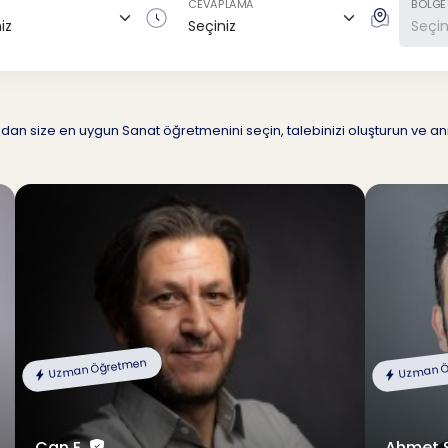
CEVAPLAMA
BÖLGE
ından size en uygun Sanat öğretmenini seçin, talebinizi oluşturun ve a
Uzman Öğretmen
Uzman Ö
Can E.
Ahmet 