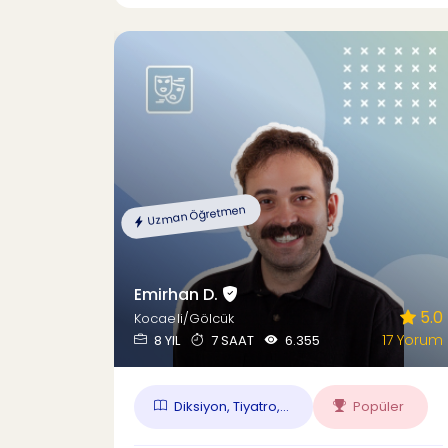
Uzman Öğretmen
Emirhan D.
5.0
Kocaeli/Gölcük
17 Yorum
8 YIL
7 SAAT
6.355
Diksiyon, Tiyatro,...
Popüler