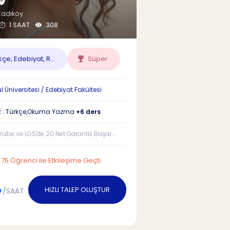
Kadıköy
1 SAAT
308
çe, Edebiyat, R...
Süper
 Üniversitesi / Edebiyat Fakültesi
R : Türkçe,Okuma Yazma
+6 ders
ecrübe ve LGS'de 20 Net Garantili Başar...
75 Öğrenci ile Etkileşime Geçti
₺
HIZLI TALEP OLUŞTUR
/SAAT