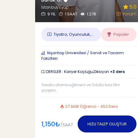
5.0
İstanbul/Eyüp
121 Yorum
9 YIL
1 SAAT
1.278
Tiyatro, Oyunculuk,...
Popüler
Nişantaşı Üniversitesi / Sanat ve Tasarım
Fakültesi
DERSLER : Kariyer Koçluğu,Diksiyon
+3 ders
Yaratıcı drama eğitmeni ve Ödüllü kısa film
yönetm...
27 Aktif Öğrenci - 452 Ders
1,150₺
HIZLI TALEP OLUŞTUR
/SAAT