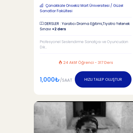
Çanakkale Onsekiz Mart Üniversitesi / Güzel
Sanatlar Fakültesi
DERSLER : Yaratıcı Drama Eğitimi,Tiyatro Yetenek
Sınavı
+2 ders
Profesyonel Seslendirme Sanatçısı ve Oyuncudan
Dik...
24 Aktif Öğrenci - 317 Ders
1,000₺
HIZLI TALEP OLUŞTUR
/SAAT