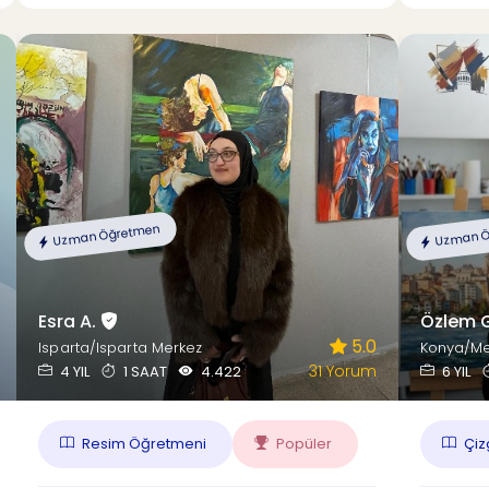
Uzman Öğretmen
Uzman Ö
Esra A.
Özlem 
5.0
Isparta/Isparta Merkez
Konya/M
31 Yorum
4 YIL
1 SAAT
4.422
6 YIL
Resim Öğretmeni
Popüler
Çizg