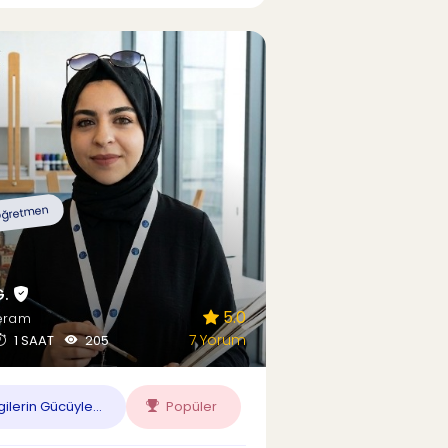
ğretmen
G.
5.0
eram
7 Yorum
1 SAAT
205
ilerin Gücüyle...
Popüler