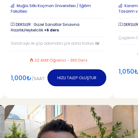
Muğla Sıtkı Koçman Üniversitesi / Eğitim
Karaman
Fakültesi
Tasarım v
DERSLER : Güzel Sanatlar Sınavına
DERSLER
Hazırlık,Heykelcilik
+6 ders
Çizgilerin 
Sanat aşkı ile çöp adamdan çok daha fazlası..🖼️
22 Aktif Öğrenci - 360 Ders
1,050
1,000₺
HIZLI TALEP OLUŞTUR
/SAAT