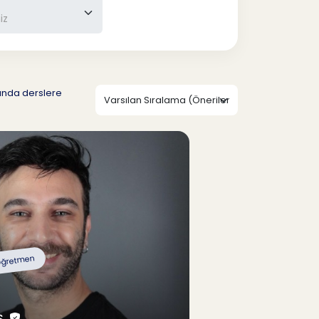
nında derslere
ğretmen
Ş.