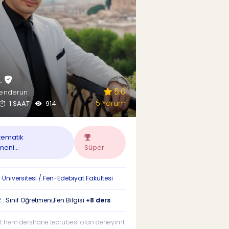
.
5.0
kenderun
5 Yorum
1 SAAT
914
ematik
eni...
Süper
 Üniversitesi / Fen-Edebiyat Fakültesi
: Sınıf Öğretmeni,Fen Bilgisi
+8 ders
t hem dershane tecrübesi olan deneyimli