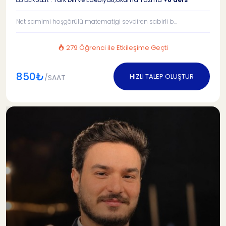
Net samimi hoşgörülü matematigi sevdiren sabirli b...
279 Öğrenci ile Etkileşime Geçti
850₺
HIZLI TALEP OLUŞTUR
/SAAT