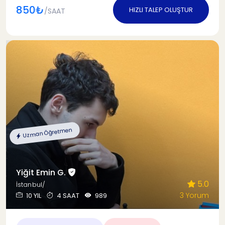
850₺
HIZLI TALEP OLUŞTUR
/SAAT
Uzman Öğretmen
Yiğit Emin G.
5.0
İstanbul/
3 Yorum
10 YIL
4 SAAT
989