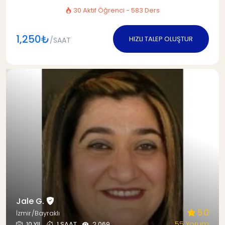
30 Aktif Öğrenci - 583 Ders
1,250₺
HIZLI TALEP OLUŞTUR
/SAAT
Jale G.
5.0
İzmir/Bayraklı
55 Yorum
10 YIL
1 SAAT
2.069