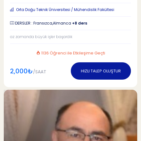
Orta Doğu Teknik Üniversitesi / Mühendislik Fakültesi
DERSLER : Fransızca,Almanca
+8 ders
az zamanda büyük işler başardık
1136 Öğrenci ile Etkileşime Geçti
2,000₺
HIZLI TALEP OLUŞTUR
/SAAT