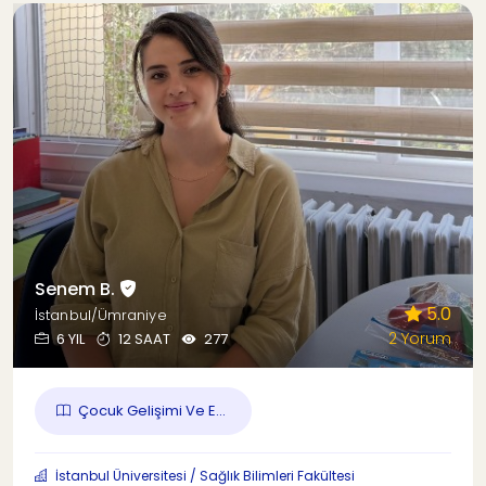
Senem B.
5.0
İstanbul/Ümraniye
2 Yorum
6 YIL
12 SAAT
277
Çocuk Gelişimi Ve E...
İstanbul Üniversitesi / Sağlık Bilimleri Fakültesi