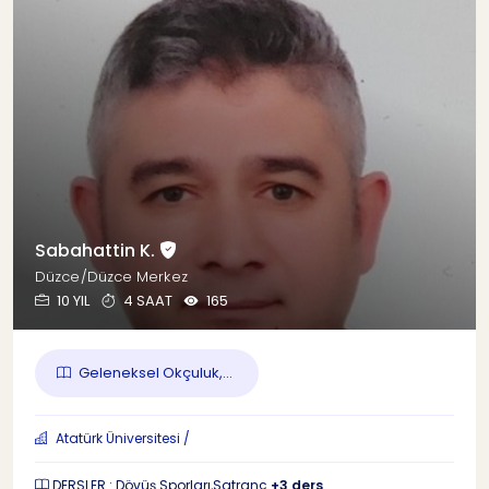
Sabahattin K.
Düzce/Düzce Merkez
10 YIL
4 SAAT
165
Geleneksel Okçuluk,...
Atatürk Üniversitesi /
DERSLER : Dövüş Sporları,Satranç
+3 ders