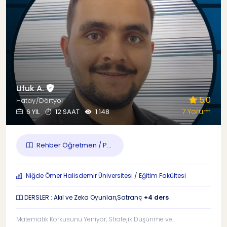
Ufuk A.
5.0
Hatay/Dörtyol
7 Yorum
6 YIL
12 SAAT
1.148
Rehber Öğretmen / P...
Niğde Ömer Halisdemir Üniversitesi / Eğitim Fakültesi
DERSLER : Akıl ve Zeka Oyunları,Satranç
+4 ders
Matematik Korkusunu Yeniyor, Stratejik Düşünme ve...