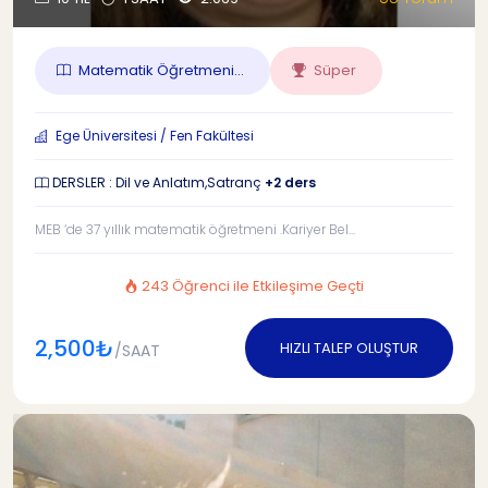
Matematik Öğretmeni...
Süper
Ege Üniversitesi / Fen Fakültesi
DERSLER : Dil ve Anlatım,Satranç
+2 ders
MEB ‘de 37 yıllık matematik öğretmeni .Kariyer Bel...
243 Öğrenci ile Etkileşime Geçti
2,500₺
HIZLI TALEP OLUŞTUR
/SAAT