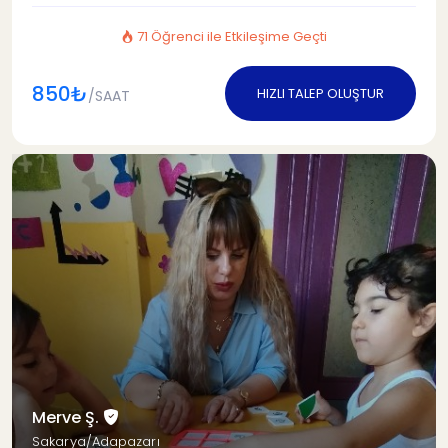
71 Öğrenci ile Etkileşime Geçti
850₺
HIZLI TALEP OLUŞTUR
/SAAT
Merve Ş.
Sakarya/Adapazarı