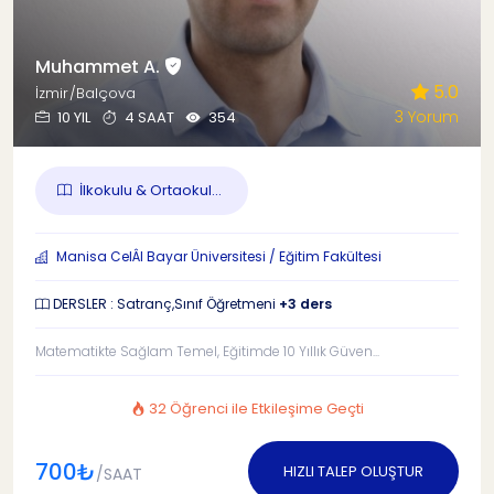
Muhammet A.
5.0
İzmir/Balçova
3 Yorum
10 YIL
4 SAAT
354
İlkokulu & Ortaokul...
Manisa CelÂl Bayar Üniversitesi / Eğitim Fakültesi
DERSLER : Satranç,Sınıf Öğretmeni
+3 ders
Matematikte Sağlam Temel, Eğitimde 10 Yıllık Güven...
32 Öğrenci ile Etkileşime Geçti
700₺
HIZLI TALEP OLUŞTUR
/SAAT