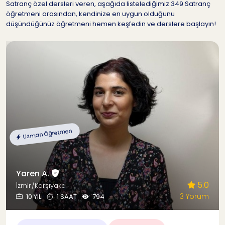
Satranç özel dersleri veren, aşağıda listelediğimiz 349 Satranç
öğretmeni arasından, kendinize en uygun olduğunu
düşündüğünüz öğretmeni hemen keşfedin ve derslere başlayın!
Uzman Öğretmen
Yaren A.
5.0
İzmir/Karşıyaka
3 Yorum
10 YIL
1 SAAT
794