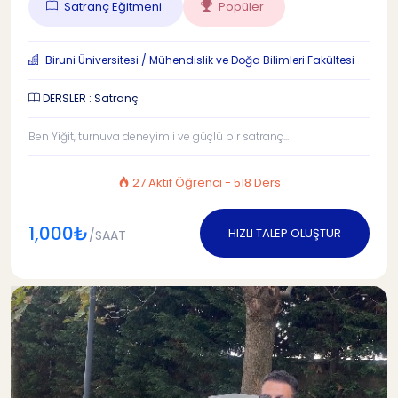
Satranç Eğitmeni
Popüler
Biruni Üniversitesi / Mühendislik ve Doğa Bilimleri Fakültesi
DERSLER : Satranç
Ben Yiğit, turnuva deneyimli ve güçlü bir satranç...
27 Aktif Öğrenci - 518 Ders
1,000₺
HIZLI TALEP OLUŞTUR
/SAAT