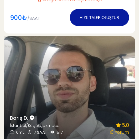
900₺
HIZLI TALEP OLUŞTUR
/SAAT
Barış D.
5.0
İstanbul/Küçükçekmece
10 Yorum
6 YIL
7 SAAT
517