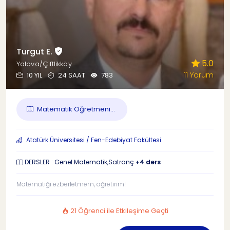
Turgut E.
5.0
Yalova/Çiftlikköy
11 Yorum
10 YIL
24 SAAT
783
Matematik Öğretmeni...
Atatürk Üniversitesi / Fen-Edebiyat Fakültesi
DERSLER : Genel Matematik,Satranç
+4 ders
Matematiği ezberletmem, öğretirim!
21 Öğrenci ile Etkileşime Geçti