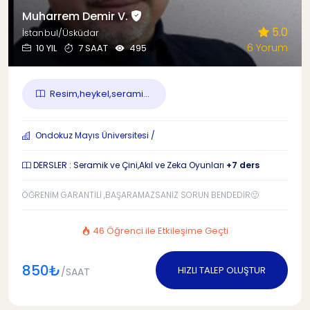
Muharrem Demir V.
5.0
İstanbul/Üsküdar
6 Yorum
10 YIL
7 SAAT
495
Resim,heykel,serami...
Ondokuz Mayıs Üniversitesi /
DERSLER : Seramik ve Çini,Akıl ve Zeka Oyunları
+7 ders
ÖĞRENİM GARANTİLİ ,BAŞARAMAZSANİZ SORUN BENDEDİR🙂
46 Öğrenci ile Etkileşime Geçti
850₺
HIZLI TALEP OLUŞTUR
/SAAT