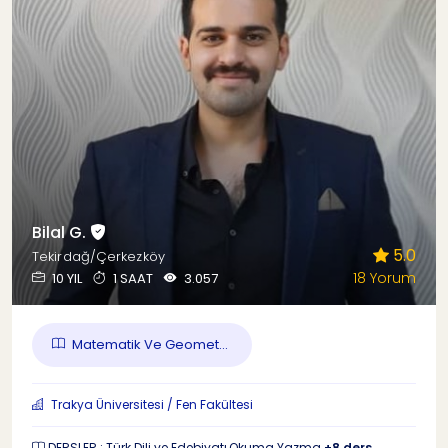
Bilal G.
5.0
Tekirdağ/Çerkezköy
18 Yorum
10 YIL
1 SAAT
3.057
Matematik Ve Geomet...
Trakya Üniversitesi / Fen Fakültesi
DERSLER : Türk Dili ve Edebiyatı,Okuma Yazma
+8 ders