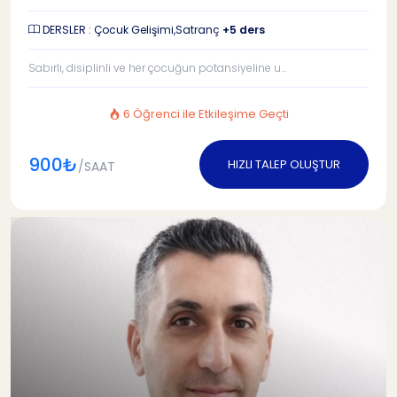
DERSLER : Çocuk Gelişimi,Satranç
+5 ders
Sabırlı, disiplinli ve her çocuğun potansiyeline u...
6 Öğrenci ile Etkileşime Geçti
900₺
HIZLI TALEP OLUŞTUR
/SAAT