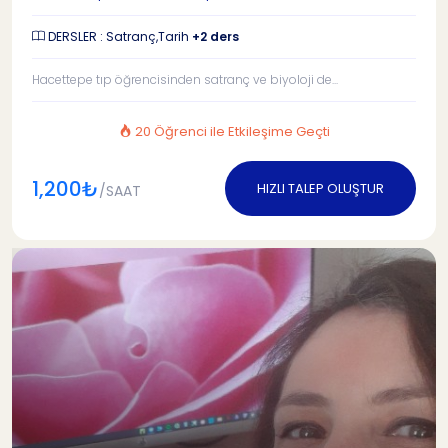
DERSLER : Satranç,Tarih
+2 ders
Hacettepe tıp öğrencisinden satranç ve biyoloji de...
20 Öğrenci ile Etkileşime Geçti
1,200₺
HIZLI TALEP OLUŞTUR
/SAAT