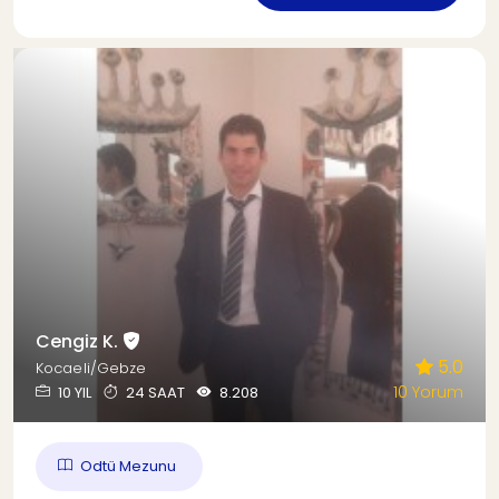
Cengiz K.
5.0
Kocaeli/Gebze
10 Yorum
10 YIL
24 SAAT
8.208
Odtü Mezunu