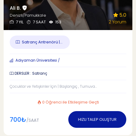
Ali B.
5.0
Denizli/Pamukkale
2 Yorum
7 YIL
7 SAAT
153
Satranç Antrenörü |...
Adıyaman Üniversitesi /
DERSLER : Satranç
Çocuklar ve Yetişkinler İçin | Başlangıç , Turnuva...
0 Öğrenci ile Etkileşime Geçti
700₺
HIZLI TALEP OLUŞTUR
/SAAT