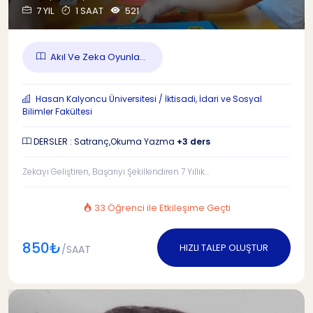
7 YIL
1 SAAT
521
Akıl Ve Zeka Oyunla...
Hasan Kalyoncu Üniversitesi / İktisadi, İdari ve Sosyal
Bilimler Fakültesi
DERSLER : Satranç,Okuma Yazma
+3 ders
Zekayı Geliştiren, Başarıyı Şekillendiren 7 Yıllık...
33 Öğrenci ile Etkileşime Geçti
850₺
HIZLI TALEP OLUŞTUR
/SAAT