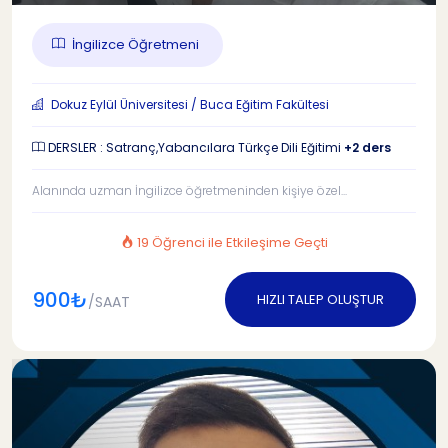
İngilizce Öğretmeni
Dokuz Eylül Üniversitesi / Buca Eğitim Fakültesi
DERSLER : Satranç,Yabancılara Türkçe Dili Eğitimi
+2 ders
Alanında uzman İngilizce öğretmeninden kişiye özel...
19 Öğrenci ile Etkileşime Geçti
900₺
HIZLI TALEP OLUŞTUR
/SAAT