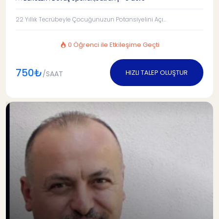
22 Yıllık Tecrübeyle Çocuğunuzun Potansiyelini Açı...
0 Öğrenci ile Etkileşime Geçti
750₺
HIZLI TALEP OLUŞTUR
/SAAT