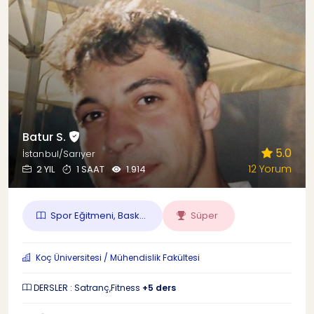
Batur S.
5.0
İstanbul/Sarıyer
12 Yorum
2 YIL
1 SAAT
1.914
Spor Eğitmeni, Bask...
Süper
Koç Üniversitesi / Mühendislik Fakültesi
DERSLER : Satranç,Fitness
+5 ders