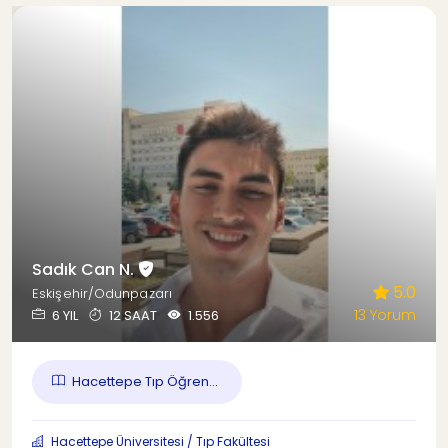
Sadık Can N.
5.0
Eskişehir/Odunpazarı
13 Yorum
6 YIL
12 SAAT
1.556
Hacettepe Tıp Öğren...
Hacettepe Üniversitesi / Tıp Fakültesi