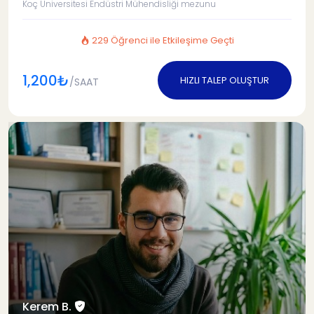
Koç Üniversitesi Endüstri Mühendisliği mezunu
229 Öğrenci ile Etkileşime Geçti
1,200₺
HIZLI TALEP OLUŞTUR
/SAAT
Kerem B.