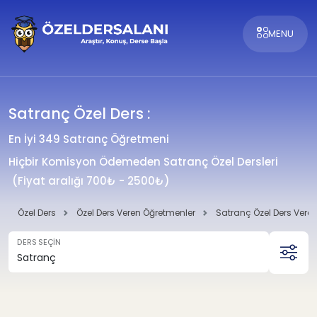
MENU
Satranç Özel Ders :
En İyi 349 Satranç Öğretmeni
Hiçbir Komisyon Ödemeden Satranç Özel Dersleri
(Fiyat aralığı 700₺ - 2500₺)
Özel Ders
Özel Ders Veren Öğretmenler
Satranç Özel Ders Vere
DERS SEÇİN