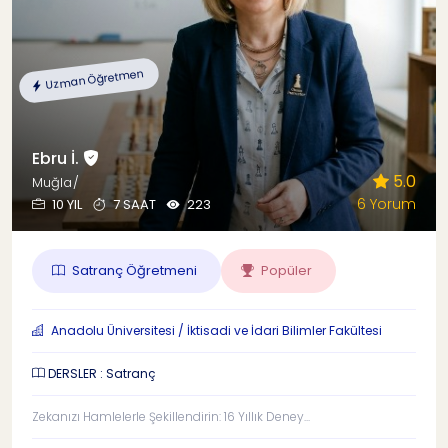
Uzman Öğretmen
Ebru İ.
5.0
Muğla/
6 Yorum
10 YIL
7 SAAT
223
Satranç Öğretmeni
Popüler
Anadolu Üniversitesi / İktisadi ve İdari Bilimler Fakültesi
DERSLER : Satranç
Zekanızı Hamlelerle Şekillendirin: 16 Yıllık Deney...