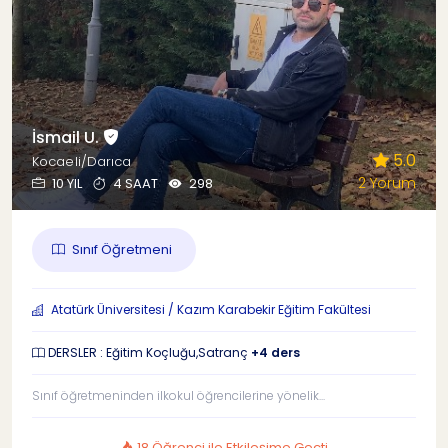
İsmail U.
5.0
Kocaeli/Darıca
2 Yorum
10 YIL
4 SAAT
298
Sınıf Öğretmeni
Atatürk Üniversitesi / Kazım Karabekir Eğitim Fakültesi
DERSLER : Eğitim Koçluğu,Satranç
+4 ders
Sınıf öğretmeninden ilkokul öğrencilerine yönelik...
18 Öğrenci ile Etkileşime Geçti