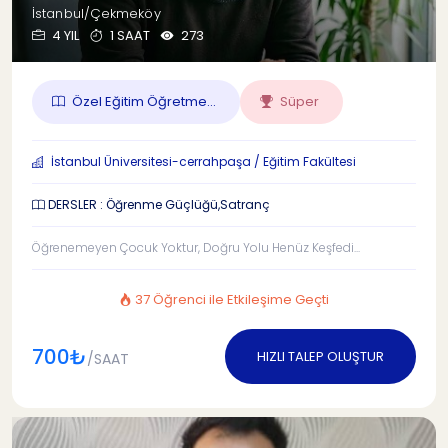
İstanbul/Çekmeköy
4 YIL
1 SAAT
273
Özel Eğitim Öğretme...
Süper
İstanbul Üniversitesi-cerrahpaşa / Eğitim Fakültesi
DERSLER : Öğrenme Güçlüğü,Satranç
Öğrenemeyen Çocuk Yoktur, Doğru Yolu Henüz Keşfedi...
37 Öğrenci ile Etkileşime Geçti
700₺
HIZLI TALEP OLUŞTUR
/SAAT