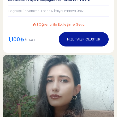
Boğaziçi Üniversitesi lisans & İtalya, Padova Üniv...
1 Öğrenci ile Etkileşime Geçti
1,100₺
HIZLI TALEP OLUŞTUR
/SAAT