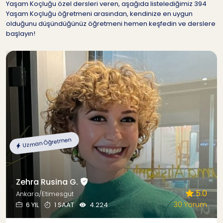
Yaşam Koçluğu özel dersleri veren, aşağıda listelediğimiz 394
Yaşam Koçluğu öğretmeni arasından, kendinize en uygun
olduğunu düşündüğünüz öğretmeni hemen keşfedin ve derslere
başlayın!
Uzman Öğretmen
Zehra Rusina G.
5.0
Ankara/Etimesgut
30 Yorum
6 YIL
1 SAAT
4.224