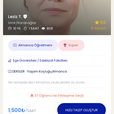
Leziz T.
5.0
İzmir/Karabağlar
6 Yorum
10 YIL
1 SAAT
808
Almanca Öğretmeni
Süper
Ege Üniversitesi / Edebiyat Fakültesi
DERSLER : Yaşam Koçluğu,Almanca
her seviyede akıcı Almanca, okula destek ve ulusla...
37 Öğrenci ile Etkileşime Geçti
1,500₺
HIZLI TALEP OLUŞTUR
/SAAT