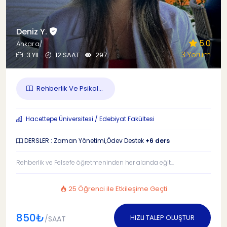
Deniz Y.
5.0
Ankara/
3 Yorum
3 YIL
12 SAAT
297
Rehberlik Ve Psikol...
Hacettepe Üniversitesi / Edebiyat Fakültesi
DERSLER : Zaman Yönetimi,Ödev Destek
+6 ders
Rehberlik ve Felsefe öğretmeninden her alanda eğit...
25 Öğrenci ile Etkileşime Geçti
850₺
HIZLI TALEP OLUŞTUR
/SAAT