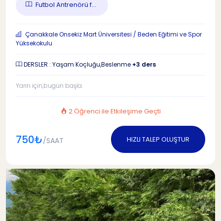
Futbol Antrenörü f...
Çanakkale Onsekiz Mart Üniversitesi / Beden Eğitimi ve Spor
Yüksekokulu
DERSLER : Yaşam Koçluğu,Beslenme
+3 ders
Yarın için,bugün başla.
2 Öğrenci ile Etkileşime Geçti
750₺
HIZLI TALEP OLUŞTUR
/SAAT