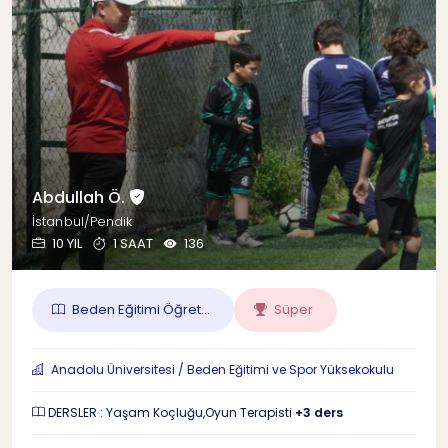
Abdullah Ö.
İstanbul/Pendik
10 YIL
1 SAAT
136
Beden Eğitimi Öğret...
Süper
Anadolu Üniversitesi / Beden Eğitimi ve Spor Yüksekokulu
DERSLER : Yaşam Koçluğu,Oyun Terapisti
+3 ders