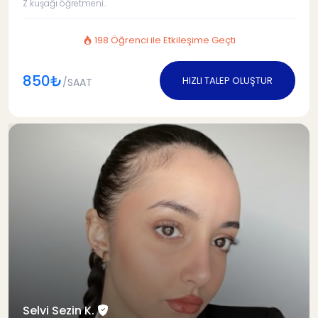
Z kuşağı öğretmeni..
198 Öğrenci ile Etkileşime Geçti
850₺
HIZLI TALEP OLUŞTUR
/SAAT
Selvi Sezin K.