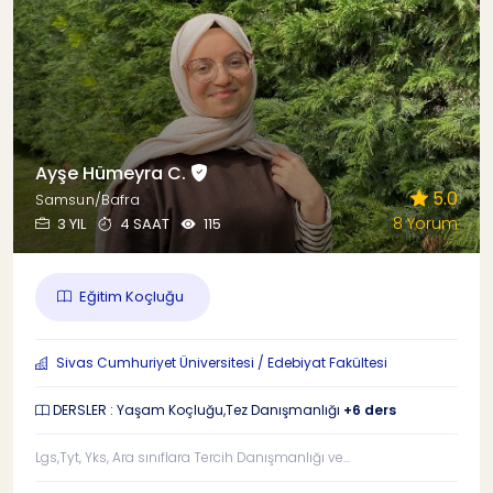
Ayşe Hümeyra C.
5.0
Samsun/Bafra
8 Yorum
3 YIL
4 SAAT
115
Eğitim Koçluğu
Sivas Cumhuriyet Üniversitesi / Edebiyat Fakültesi
DERSLER : Yaşam Koçluğu,Tez Danışmanlığı
+6 ders
Lgs,Tyt, Yks, Ara sınıflara Tercih Danışmanlığı ve...