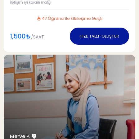
İletişim iyi kararlı inatçı
47 Öğrenci ile Etkileşime Geçti
1,500₺
HIZLI TALEP OLUŞTUR
/SAAT
Merve P.