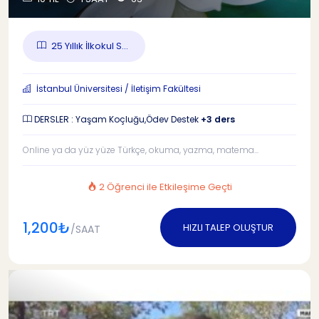
25 Yıllık İlkokul S...
İstanbul Üniversitesi / İletişim Fakültesi
DERSLER : Yaşam Koçluğu,Ödev Destek
+3 ders
Online ya da yüz yüze Türkçe, okuma, yazma, matema...
2 Öğrenci ile Etkileşime Geçti
1,200₺
HIZLI TALEP OLUŞTUR
/SAAT