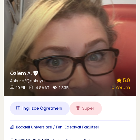
Özlem A.
5.0
Ankara/Çankaya
10 Yorum
10 YIL
4 SAAT
1.335
İngilizce Öğretmeni
Süper
Kocaeli Üniversitesi / Fen-Edebiyat Fakültesi