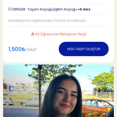
DERSLER : Yaşam Koçluğu,Eğitim Koçluğu
+6 ders
Hacettepeli bir öğretmenden Türk Dili ve Edebiyatı...
62 Öğrenci ile Etkileşime Geçti
1,500₺
HIZLI TALEP OLUŞTUR
/SAAT