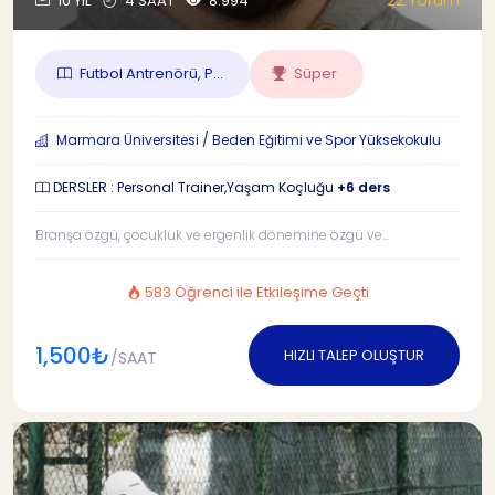
22 Yorum
10 YIL
4 SAAT
8.994
Futbol Antrenörü, P...
Süper
Marmara Üniversitesi / Beden Eğitimi ve Spor Yüksekokulu
DERSLER : Personal Trainer,Yaşam Koçluğu
+6 ders
Branşa özgü, çocukluk ve ergenlik dönemine özgü ve...
583 Öğrenci ile Etkileşime Geçti
1,500₺
HIZLI TALEP OLUŞTUR
/SAAT