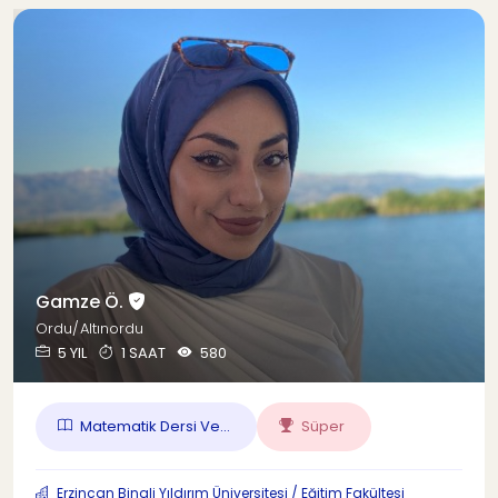
Gamze Ö.
Ordu/Altınordu
5 YIL
1 SAAT
580
Matematik Dersi Ve...
Süper
Erzincan Binali Yıldırım Üniversitesi / Eğitim Fakültesi