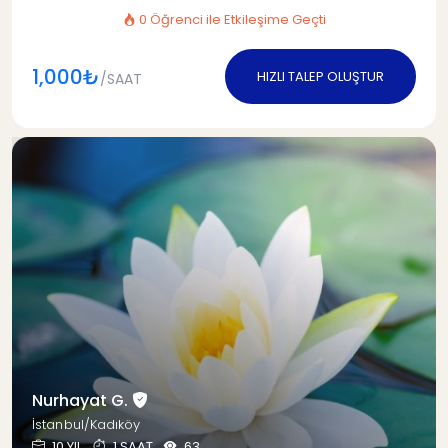
0 Öğrenci ile Etkileşime Geçti
1,000₺
HIZLI TALEP OLUŞTUR
/SAAT
Nurhayat G.
İstanbul/Kadıköy
10 YIL
1 SAAT
63