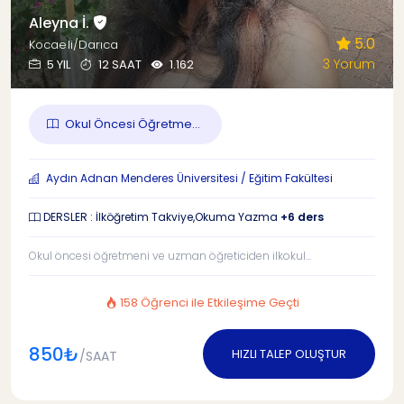
Aleyna İ.
5.0
Kocaeli/Darıca
3 Yorum
5 YIL
12 SAAT
1.162
Okul Öncesi Öğretme...
Aydın Adnan Menderes Üniversitesi / Eğitim Fakültesi
DERSLER : İlköğretim Takviye,Okuma Yazma
+6 ders
Okul öncesi öğretmeni ve uzman öğreticiden ilkokul...
158 Öğrenci ile Etkileşime Geçti
850₺
HIZLI TALEP OLUŞTUR
/SAAT