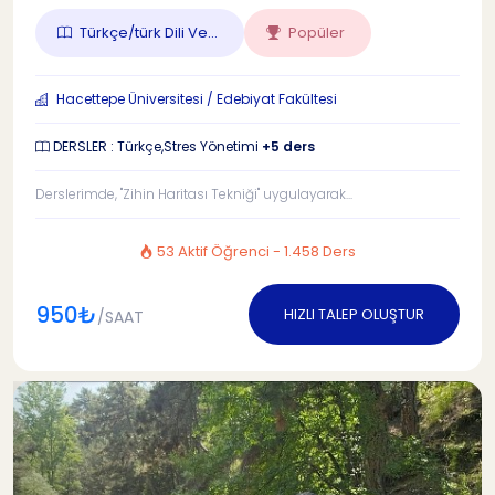
Türkçe/türk Dili Ve...
Popüler
Hacettepe Üniversitesi / Edebiyat Fakültesi
DERSLER : Türkçe,Stres Yönetimi
+5 ders
Derslerimde, "Zihin Haritası Tekniği" uygulayarak...
53 Aktif Öğrenci - 1.458 Ders
950₺
HIZLI TALEP OLUŞTUR
/SAAT