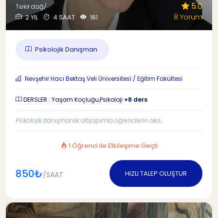
5.0
Tekirdağ/
8 Yorum
2 YIL
4 SAAT
161
Psikolojik Danışman
Nevşehir Hacı Bektaş Veli Üniversitesi / Eğitim Fakültesi
DERSLER : Yaşam Koçluğu,Psikoloji
+8 ders
Psikolojik danışmanlık altyapımla öğrencilerin aka...
1 Öğrenci ile Etkileşime Geçti
850₺
HIZLI TALEP OLUŞTUR
/SAAT