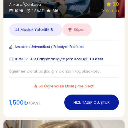
5.0
Ankara/Çankaya
13 Yorum
10 YIL
1 SAAT
816
Meslek Yeterlilik B...
Süper
Anadolu Üniversitesi / Edebiyat Fakültesi
DERSLER : Aile Danışmanlığı,Yaşam Koçluğu
+3 ders
Öğretmen olarak başladığım alandan Koç olarak dev...
56 Öğrenci ile Etkileşime Geçti
1,500₺
HIZLI TALEP OLUŞTUR
/SAAT