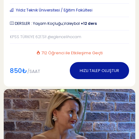
Yıldız Teknik Üniversitesi / Eğitim Fakültesi
DERSLER : Yaşam Koçluğu,Voleybol
+12 ders
KPSS TÜRKİYE 621.'Sİ! @eglencelihocam
712 Öğrenci ile Etkileşime Geçti
850₺
HIZLI TALEP OLUŞTUR
/SAAT