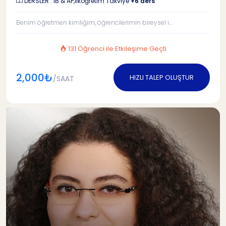
DERSLER : IB & AP,İlköğretim Takviye
+6 ders
Benim öğretmen kimliğim, öğrencilerimin bireysel i...
131 Öğrenci ile Etkileşime Geçti
2,000₺
HIZLI TALEP OLUŞTUR
/SAAT