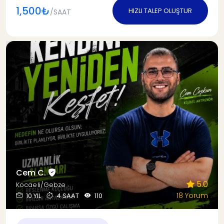
1,500₺
HIZLI TALEP OLUŞTUR
/SAAT
Cem C.
5.0
Kocaeli/Gebze
18 Yorum
10 YIL
4 SAAT
110