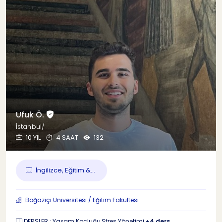
Ufuk Ö.
İstanbul/
10 YIL
4 SAAT
132
İngilizce, Eğitim &...
Boğaziçi Üniversitesi / Eğitim Fakültesi
DERSLER : Yaşam Koçluğu,Stres Yönetimi
+4 ders