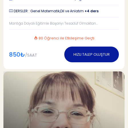
DERSLER : Genel Matematik,Dil ve Anlatım
+4 ders
Mantığa Dayalı Eğitimle Başarıyı Tesadüf Olmaktan...
80 Öğrenci ile Etkileşime Geçti
850₺
HIZLI TALEP OLUŞTUR
/SAAT