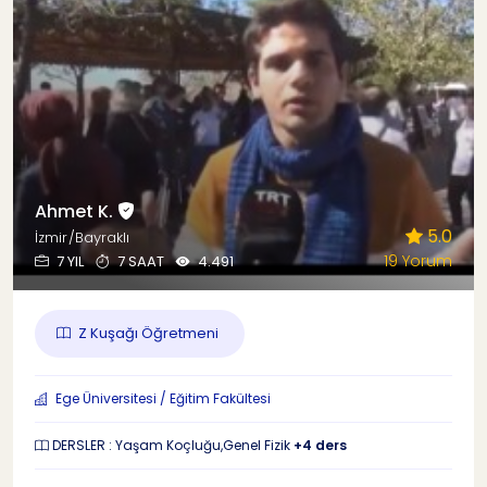
Ahmet K.
5.0
İzmir/Bayraklı
19 Yorum
7 YIL
7 SAAT
4.491
Z Kuşağı Öğretmeni
Ege Üniversitesi / Eğitim Fakültesi
DERSLER : Yaşam Koçluğu,Genel Fizik
+4 ders