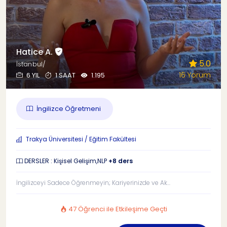
Hatice A.
5.0
İstanbul/
16 Yorum
6 YIL
1 SAAT
1.195
İngilizce Öğretmeni
Trakya Üniversitesi / Eğitim Fakültesi
DERSLER : Kişisel Gelişim,NLP
+8 ders
İngilizceyi Sadece Öğrenmeyin; Kariyerinizde ve Ak...
47 Öğrenci ile Etkileşime Geçti