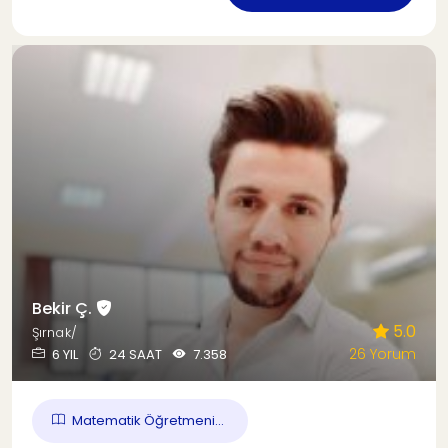
Bekir Ç.
5.0
Şırnak/
26 Yorum
6 YIL
24 SAAT
7.358
Matematik Öğretmeni...