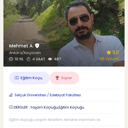
Mehmet A.
5.0
Ankara/Keçiören
56 Yorum
10 YIL
4 SAAT
487
Eğitim Koçu,
Süper
Selçuk Üniversitesi / Edebiyat Fakültesi
DERSLER : Yaşam Koçluğu,Eğitim Koçluğu
Eğitim koçluğu yaşam felsefem, kendine inanmanı ve...