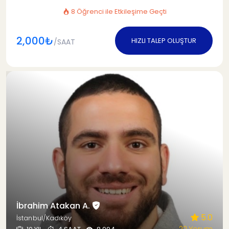
8 Öğrenci ile Etkileşime Geçti
2,000₺
HIZLI TALEP OLUŞTUR
/SAAT
İbrahim Atakan A.
5.0
İstanbul/Kadıköy