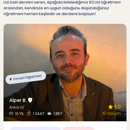
Ud özel dersleri veren, aşağıda listelediğimiz 83 Ud öğretmeni
arasından, kendinize en uygun olduğunu düşündüğünüz
öğretmeni hemen keşfedin ve derslere başlayın!
Uzman Öğretmen
Alper B.
5.0
Ankara/
10 Yorum
10 YIL
1 SAAT
1.857