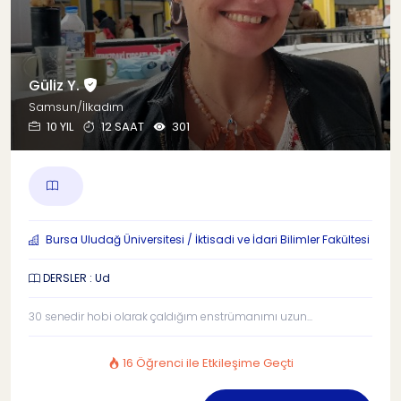
Güliz Y.
Samsun/İlkadım
10 YIL
12 SAAT
301
Bursa Uludağ Üniversitesi / İktisadi ve İdari Bilimler Fakültesi
DERSLER : Ud
30 senedir hobi olarak çaldığım enstrümanımı uzun...
16 Öğrenci ile Etkileşime Geçti