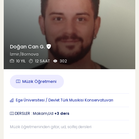
Doğan Can G.
İzmir/Bornova
10 YIL
12 SAAT
302
Müzik Öğretmeni
Ege Üniversitesi / Devlet Türk Musikisi Konservatuvarı
DERSLER : Makam,Ud
+3 ders
Müzik öğretmeninden gitar, ud, solfej dersleri