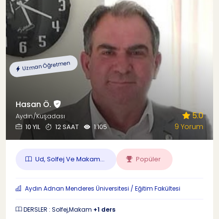
Uzman Öğretmen
Hasan Ö.
5.0
Aydın/Kuşadası
9 Yorum
10 YIL
12 SAAT
1.105
Ud, Solfej Ve Makam...
Popüler
Aydın Adnan Menderes Üniversitesi / Eğitim Fakültesi
DERSLER : Solfej,Makam
+1 ders