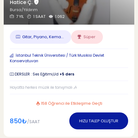
Hatice Ç.
Bursa/Yıldırım
7 YIL
1 SAAT
1.062
Gitar, Piyano, Kema...
Süper
İstanbul Teknik Üniversitesi / Türk Musikisi Devlet
Konservatuvarı
DERSLER : Ses Eğitimi,Ud
+5 ders
Hayatta herkes müzik ile tanışmalı 🎶
158 Öğrenci ile Etkileşime Geçti
850₺
HIZLI TALEP OLUŞTUR
/SAAT