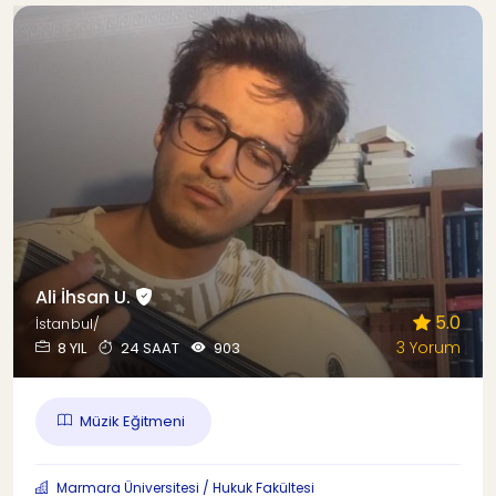
Ali İhsan U.
5.0
İstanbul/
3 Yorum
8 YIL
24 SAAT
903
Müzik Eğitmeni
Marmara Üniversitesi / Hukuk Fakültesi