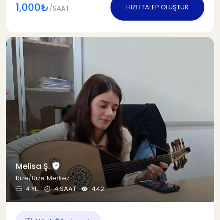
1,000₺
HIZLI TALEP OLUŞTUR
/SAAT
Melisa Ş.
Rize/Rize Merkez
4 YIL
4 SAAT
442