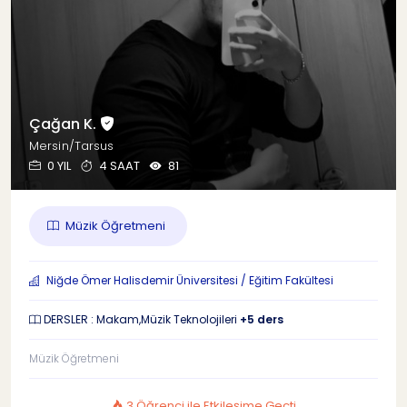
Çağan K.
Mersin/Tarsus
0 YIL
4 SAAT
81
Müzik Öğretmeni
Niğde Ömer Halisdemir Üniversitesi / Eğitim Fakültesi
DERSLER : Makam,Müzik Teknolojileri
+5 ders
Müzik Öğretmeni
3 Öğrenci ile Etkileşime Geçti