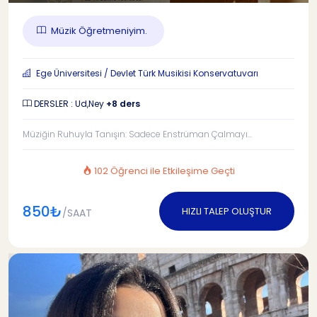
Müzik Öğretmeniyim.
Ege Üniversitesi / Devlet Türk Musikisi Konservatuvarı
DERSLER : Ud,Ney
+8 ders
Müziğin Ruhuyla Tanışın: Sadece Enstrüman Çalmayı...
102 Öğrenci ile Etkileşime Geçti
850₺
HIZLI TALEP OLUŞTUR
/SAAT