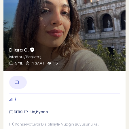
Dilara C.
İstanbul/Beşiktaş
5 YIL
4 SAAT
115
/
DERSLER : Ud,Piyano
İTÜ Konservatuvar Disipliniyle Müziğin Büyüsünü Ke...