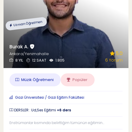
Uzman Öğretmen
Burak A.
5.0
Ankara/Yenimahalle
6 Yorum
8 YIL
12 SAAT
1.805
Müzik Öğretmeni
Popüler
Gazi Üniversitesi / Gazi Eğitim Fakültesi
DERSLER : Ud,Ses Eğitimi
+6 ders
Enstrümanlar kısmında belirttiğim tümünün eğitimin...