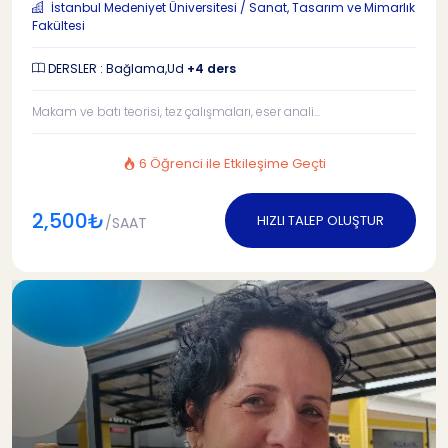
İstanbul Medeniyet Üniversitesi / Sanat, Tasarım ve Mimarlık
Fakültesi
DERSLER : Bağlama,Ud
+4 ders
Makam ve batı teorisi, tez çalışmaları, eser anali...
6 Öğrenci ile Etkileşime Geçti
2,500₺
HIZLI TALEP OLUŞTUR
/SAAT