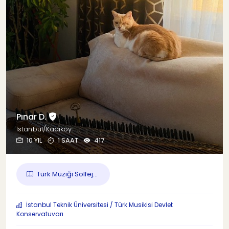
Pınar D.
İstanbul/Kadıköy
10 YIL
1 SAAT
417
Türk Müziği Solfej...
İstanbul Teknik Üniversitesi / Türk Musikisi Devlet
Konservatuvarı