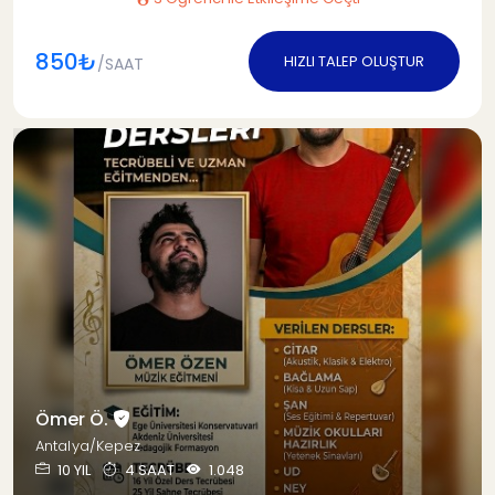
850₺
HIZLI TALEP OLUŞTUR
/SAAT
Ömer Ö.
Antalya/Kepez
10 YIL
4 SAAT
1.048