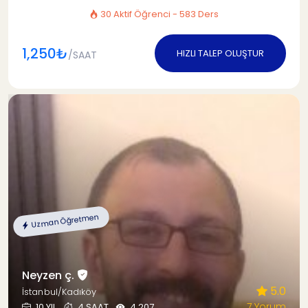
30 Aktif Öğrenci - 583 Ders
1,250₺
HIZLI TALEP OLUŞTUR
/SAAT
Uzman Öğretmen
Neyzen ç.
5.0
İstanbul/Kadıköy
7 Yorum
10 YIL
4 SAAT
4.207