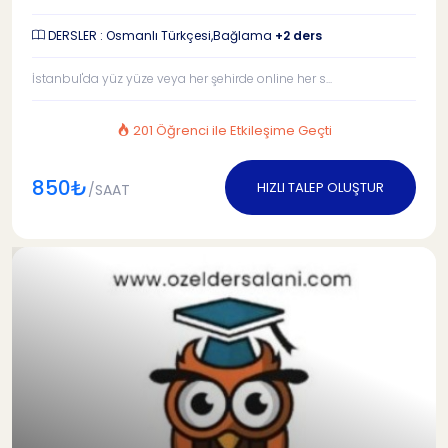
DERSLER : Osmanlı Türkçesi,Bağlama
+2 ders
İstanbul'da yüz yüze veya her şehirde online her s...
201 Öğrenci ile Etkileşime Geçti
850₺
HIZLI TALEP OLUŞTUR
/SAAT