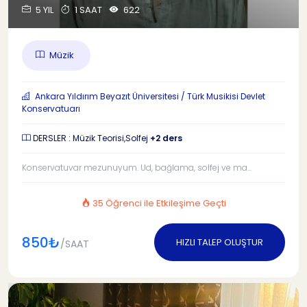
5 YIL
1 SAAT
622
Müzik
Ankara Yıldırım Beyazıt Üniversitesi / Türk Musikisi Devlet
Konservatuarı
DERSLER : Müzik Teorisi,Solfej
+2 ders
Konservatuvar mezunuyum. Ud, bağlama, solfej ve ma...
35 Öğrenci ile Etkileşime Geçti
850₺
HIZLI TALEP OLUŞTUR
/SAAT