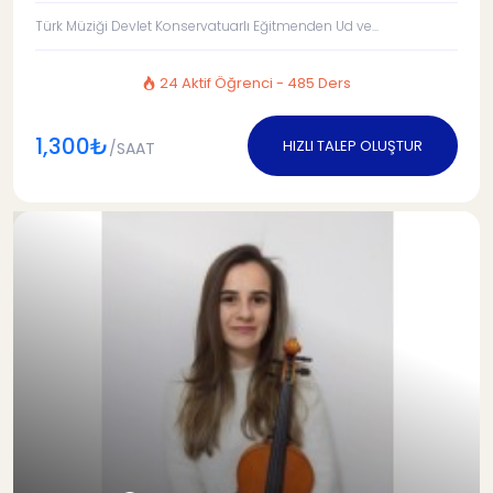
Türk Müziği Devlet Konservatuarlı Eğitmenden Ud ve...
24 Aktif Öğrenci - 485 Ders
1,300₺
HIZLI TALEP OLUŞTUR
/SAAT