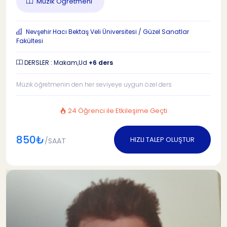
Müzik Öğretmeni
Nevşehir Hacı Bektaş Veli Üniversitesi / Güzel Sanatlar
Fakültesi
DERSLER : Makam,Ud
+6 ders
Müzik öğretmenin den her seviyeye uygun özel ders
24 Öğrenci ile Etkileşime Geçti
850₺
HIZLI TALEP OLUŞTUR
/SAAT