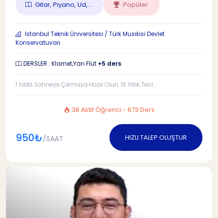
Gitar, Piyano, Ud,...
Popüler
İstanbul Teknik Üniversitesi / Türk Musikisi Devlet
Konservatuvarı
DERSLER : Klarnet,Yan Flüt
+5 ders
1 Yılda Sahneye Çıkmaya Hazır Olun: 16 Yıllık Tecr...
38 Aktif Öğrenci - 673 Ders
950₺
HIZLI TALEP OLUŞTUR
/SAAT