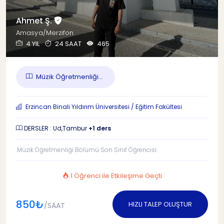
Ahmet Ş.
Amasya/Merzifon
4 YIL
24 SAAT
465
Müzik Öğretmenliği...
Erzincan Binali Yıldırım Üniversitesi / Eğitim Fakültesi
DERSLER : Ud,Tambur
+1 ders
.Müzik Öğretmenliği Bölümü Son Sınıf Öğrencisi.
1 Öğrenci ile Etkileşime Geçti
850₺
HIZLI TALEP OLUŞTUR
/SAAT