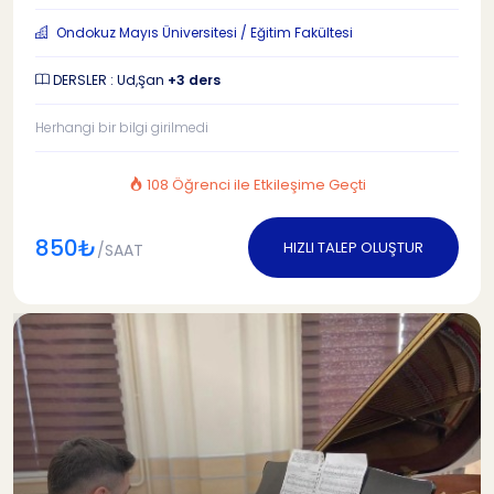
Ondokuz Mayıs Üniversitesi / Eğitim Fakültesi
DERSLER : Ud,Şan
+3 ders
Herhangi bir bilgi girilmedi
108 Öğrenci ile Etkileşime Geçti
850₺
HIZLI TALEP OLUŞTUR
/SAAT