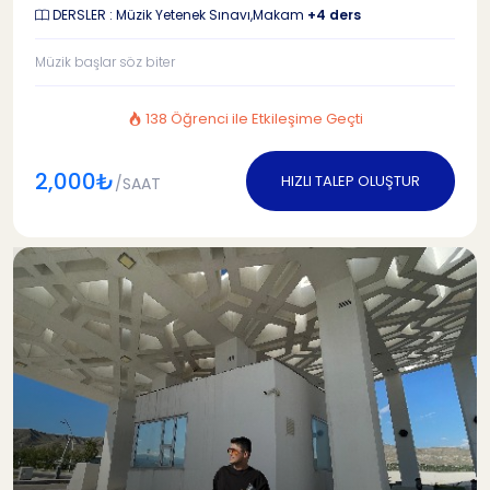
DERSLER : Müzik Yetenek Sınavı,Makam
+4 ders
Müzik başlar söz biter
138 Öğrenci ile Etkileşime Geçti
2,000₺
HIZLI TALEP OLUŞTUR
/SAAT