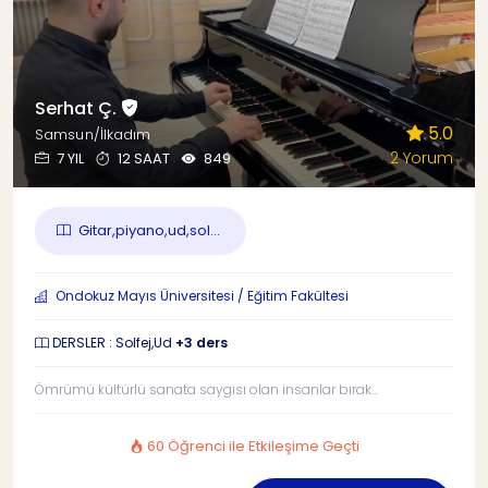
Serhat Ç.
5.0
Samsun/İlkadım
2 Yorum
7 YIL
12 SAAT
849
Gitar,piyano,ud,sol...
Ondokuz Mayıs Üniversitesi / Eğitim Fakültesi
DERSLER : Solfej,Ud
+3 ders
Ömrümü kültürlü sanata saygısı olan insanlar bırak...
60 Öğrenci ile Etkileşime Geçti