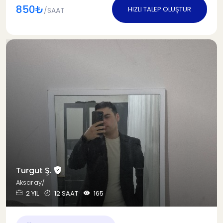
850₺
HIZLI TALEP OLUŞTUR
/SAAT
Turgut Ş.
Aksaray/
2 YIL
12 SAAT
165