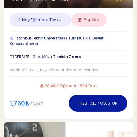
Ney Eğitmeni, Tsm U...
Popüler
İstanbul Teknik Üniversitesi / Türk Musikisi Devlet
Konservatuvarı
DERSLER : Gitar,Müzik Teorisi
+7 ders
Müzik eğitimcisi, Ney eğitmeni, Ney sanatçısı, Ney...
28 Aktif Öğrenci - 894 Ders
1,750₺
HIZLI TALEP OLUŞTUR
/SAAT