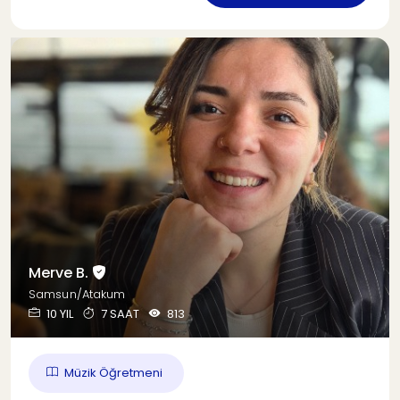
Merve B.
Samsun/Atakum
10 YIL
7 SAAT
813
Müzik Öğretmeni