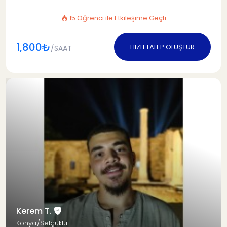
15 Öğrenci ile Etkileşime Geçti
1,800₺
HIZLI TALEP OLUŞTUR
/SAAT
Kerem T.
Konya/Selçuklu