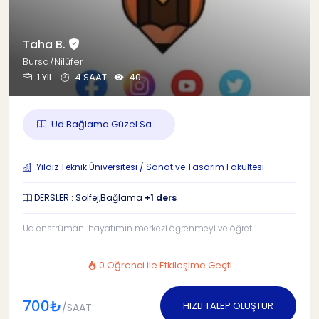
Taha B.
Bursa/Nilüfer
1 YIL
4 SAAT
40
Ud Bağlama Güzel Sa...
Yıldız Teknik Üniversitesi / Sanat ve Tasarım Fakültesi
DERSLER : Solfej,Bağlama
+1 ders
Ud enstrümanı hayatımın merkezi öğrenmeyi ve öğret...
0 Öğrenci ile Etkileşime Geçti
700₺
HIZLI TALEP OLUŞTUR
/SAAT