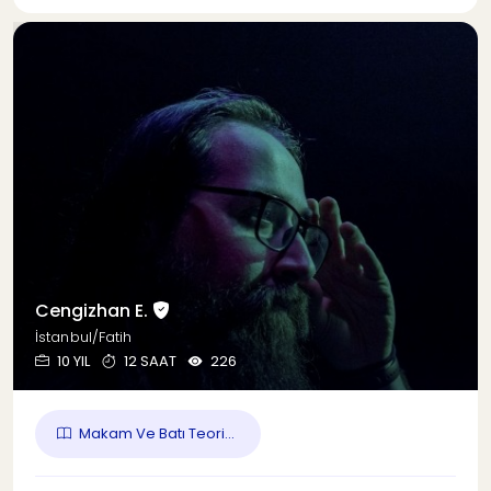
Cengizhan E.
İstanbul/Fatih
10 YIL
12 SAAT
226
Makam Ve Batı Teori...