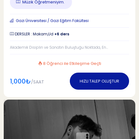
Müzik Öğretmeniyim.
Gazi Üniversitesi / Gazi Eğitim Fakültesi
DERSLER : Makam,Ud
+6 ders
Akademik Disiplin ve Sanatın Buluştuğu Noktada, En...
8 Öğrenci ile Etkileşime Geçti
1,000₺
HIZLI TALEP OLUŞTUR
/SAAT