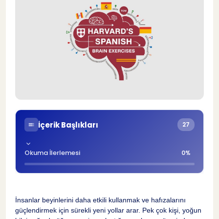
İçerik Başlıkları
27
Okuma İlerlemesi
0%
Harvard'ın Sızdırılan İspanyolca Beyin
1
Egzersizleri
İnsanlar beyinlerini daha etkili kullanmak ve hafızalarını
güçlendirmek için sürekli yeni yollar arar. Pek çok kişi, yoğun
Araştırmanın Arka Planı
2