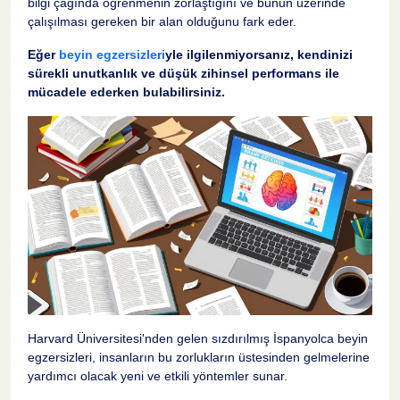
bilgi çağında öğrenmenin zorlaştığını ve bunun üzerinde
çalışılması gereken bir alan olduğunu fark eder.
Beyin Egzersizlerinin Detayları
3
Eğer
beyin egzersizleri
yle ilgilenmiyorsanız, kendinizi
sürekli unutkanlık ve düşük zihinsel performans ile
mücadele ederken bulabilirsiniz.
Bilişsel Tekniklerin Bilimsel Temeli
4
Bilişsel Öğrenme Teknikleri ile İspanyolca
5
Gelişimi
Bilişsel Öğrenme Nedir?
6
Beyin Egzersizlerinin İspanyolca Üzerindeki
7
Etkisi
Bilimsel Araştırmaların Işığında İspanyolca
8
Öğrenme Stratejileri
Harvard Üniversitesi'nden gelen sızdırılmış İspanyolca beyin
egzersizleri, insanların bu zorlukların üstesinden gelmelerine
Harvard'ın Önerdiği Yöntemler
9
yardımcı olacak yeni ve etkili yöntemler sunar.