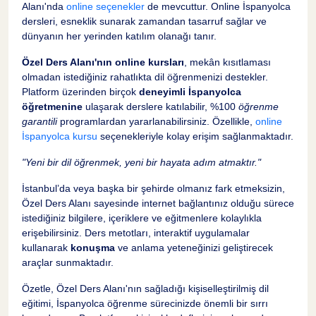
Alanı'nda
online seçenekler
de mevcuttur. Online İspanyolca
dersleri, esneklik sunarak zamandan tasarruf sağlar ve
dünyanın her yerinden katılım olanağı tanır.
Özel Ders Alanı'nın online kursları
, mekân kısıtlaması
olmadan istediğiniz rahatlıkta dil öğrenmenizi destekler.
Platform üzerinden birçok
deneyimli İspanyolca
öğretmenine
ulaşarak derslere katılabilir, %100
öğrenme
garantili
programlardan yararlanabilirsiniz. Özellikle,
online
İspanyolca kursu
seçenekleriyle kolay erişim sağlanmaktadır.
"Yeni bir dil öğrenmek, yeni bir hayata adım atmaktır."
İstanbul’da veya başka bir şehirde olmanız fark etmeksizin,
Özel Ders Alanı sayesinde internet bağlantınız olduğu sürece
istediğiniz bilgilere, içeriklere ve eğitmenlere kolaylıkla
erişebilirsiniz. Ders metotları, interaktif uygulamalar
kullanarak
konuşma
ve anlama yeteneğinizi geliştirecek
araçlar sunmaktadır.
Özetle, Özel Ders Alanı'nın sağladığı kişiselleştirilmiş dil
eğitimi, İspanyolca öğrenme sürecinizde önemli bir sırrı