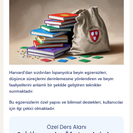
Önemi
Motivasyon ve Başarı İlişkisi
18
Kaynak ve Materyal Seçimi
19
İspanyolca Öğrenmenin Başka Bir Sırrı: Özel
20
Ders Alanı ile Tanışın
Sıkça Sorulan Sorular
21
Harvard'dan sızdırılan İspanyolca beyin egzersizleri,
düşünce süreçlerini derinlemesine yönlendiren ve beyin
faaliyetlerini anlamlı bir şekilde geliştiren teknikler
Harvard Üniversitesi tarafından geliştirilen
22
beyin egzersizlerinin faydaları nelerdir?
sunmaktadır.
Bu egzersizlerin özel yapısı ve bilimsel destekleri, kullanıcılar
Harvard'ın İspanyolca beyin egzersizlerini
için ilgi çekici olmaktadır.
yaparak hangi zihinsel beceriler
23
geliştirilebilir?
Özel Ders Alanı
Harvard beyin egzersizleri nasıl düzenli bir
24
rutin haline getirilebilir?