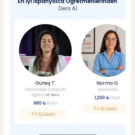
En İyi İspanyolca Öğretmenlerinden
Ders Al
Harvard'ın beyin egzersizleri ile ilgili hangi
25
bilimsel araştırmalar bulunmaktadır?
Bu tür beyin egzersizleri ne kadar sürede
26
zihinsel gelişme sağlayabilir?
Harvard beyin egzersizlerini sızdırdığı iddia
27
edilen kaynaklar güvenilir mi?
Tahmini 13 dakikalık okuma
Güneş T.
Norma G.
Yabancılara Türkçe Dili
İspanyolca
Eğitimi
+6 ders
1,200 ₺
/SAAT
980 ₺
/SAAT
5.0
15 Yorum
5.0
10 Yorum