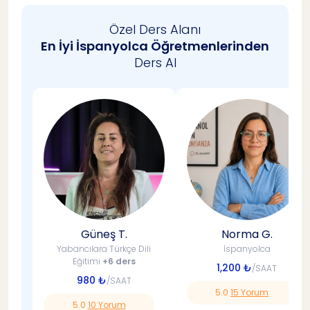
Özel Ders Alanı
En İyi İspanyolca Öğretmenlerinden
Ders Al
Güneş T.
Norma G.
Yabancılara Türkçe Dili
İspanyolca
Eğitimi
+6 ders
1,200 ₺
/SAAT
980 ₺
/SAAT
5.0
15 Yorum
5.0
10 Yorum