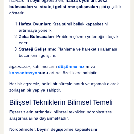
Harvard'ın beyin egzersizleri,
hafıza oyunları
,
zeka
bulmacaları
ve
strateji geliştirme çalışmaları
gibi çeşitlilik
gösterir.
Hafıza Oyunları
: Kısa süreli bellek kapasitesini
artırmaya yönelik.
Zeka Bulmacaları
: Problem çözme yeteneğini teşvik
eder.
Strateji Geliştirme
: Planlama ve hareket sıralaması
becerilerini geliştirir.
Egzersizler
, katılımcıların
düşünme hızı
nı
ve
konsantrasyon
unu
artırıcı özelliklere sahiptir.
Her bir egzersiz, belirli bir süreyle sınırlı ve aşamalı olarak
zorlaşan bir yapıya sahiptir.
Bilişsel Tekniklerin Bilimsel Temeli
Egzersizlerin ardındaki bilimsel teknikler, nöroplastisite
araştırmalarına dayanmaktadır.
Nörobilimciler, beynin değişebilme kapasitesini