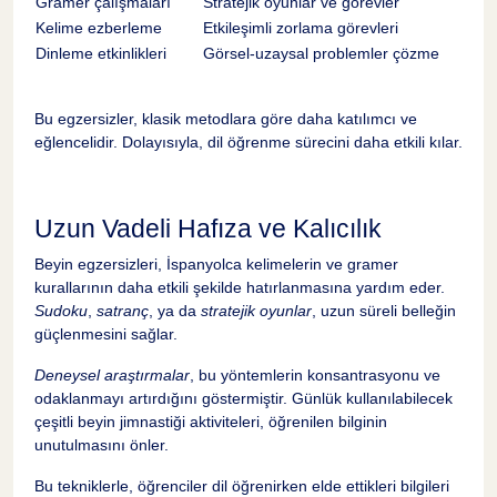
Gramer çalışmaları
Stratejik oyunlar ve görevler
Kelime ezberleme
Etkileşimli zorlama görevleri
Dinleme etkinlikleri
Görsel-uzaysal problemler çözme
Bu egzersizler, klasik metodlara göre daha katılımcı ve
eğlencelidir. Dolayısıyla, dil öğrenme sürecini daha etkili kılar.
Uzun Vadeli Hafıza ve Kalıcılık
Beyin egzersizleri, İspanyolca kelimelerin ve gramer
kurallarının daha etkili şekilde hatırlanmasına yardım eder.
Sudoku
,
satranç
, ya da
stratejik oyunlar
, uzun süreli belleğin
güçlenmesini sağlar.
Deneysel araştırmalar
, bu yöntemlerin konsantrasyonu ve
odaklanmayı artırdığını göstermiştir. Günlük kullanılabilecek
çeşitli beyin jimnastiği aktiviteleri, öğrenilen bilginin
unutulmasını önler.
Bu tekniklerle, öğrenciler dil öğrenirken elde ettikleri bilgileri