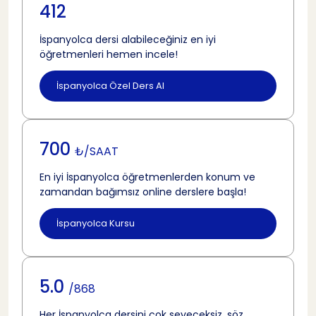
412
İspanyolca dersi alabileceğiniz en iyi
öğretmenleri hemen incele!
İspanyolca Özel Ders Al
700
₺/SAAT
En iyi İspanyolca öğretmenlerden konum ve
zamandan bağımsız online derslere başla!
İspanyolca Kursu
5.0
/868
Her İspanyolca dersini çok seveceksiz, söz