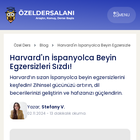
MENU
Özel Ders
Blog
Harvard'ın İspanyolca Beyin Egzersizleri Sızd
Harvard'ın İspanyolca Beyin
Egzersizleri Sızdı!
Harvard’ın sızan İspanyolca beyin egzersizlerini
keşfedin! Zihinsel gücünüzü artırın, dil
becerilerinizi geliştirin ve hafızanızı güçlendirin.
Yazar;
Stefany V.
02.11.2024 - 13 dakikalık okuma.