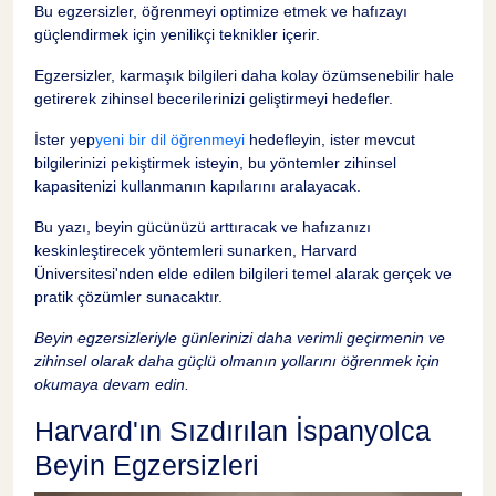
Bu egzersizler, öğrenmeyi optimize etmek ve hafızayı
Bilişsel Teknikleri Günlük Hayata Entegre
10
Etme
güçlendirmek için yenilikçi teknikler içerir.
Egzersizler, karmaşık bilgileri daha kolay özümsenebilir hale
İspanyolca Öğrenmede Beyin Egzersizlerinin
11
getirerek zihinsel becerilerinizi geliştirmeyi hedefler.
Avantajları
İster yep
yeni bir dil öğrenmeyi
hedefleyin, ister mevcut
Geleneksel Yöntemlere Karşılaştırma
12
bilgilerinizi pekiştirmek isteyin, bu yöntemler zihinsel
kapasitenizi kullanmanın kapılarını aralayacak.
Uzun Vadeli Hafıza ve Kalıcılık
13
Bu yazı, beyin gücünüzü arttıracak ve hafızanızı
keskinleştirecek yöntemleri sunarken, Harvard
Üniversitesi'nden elde edilen bilgileri temel alarak gerçek ve
Uygulanabilir Beyin Egzersizleri ile İspanyolca
14
pratik çözümler sunacaktır.
Öğrenme
Beyin egzersizleriyle günlerinizi daha verimli geçirmenin ve
Örnek Egzersizler ve Aktiviteler
15
zihinsel olarak daha güçlü olmanın yollarını öğrenmek için
okumaya devam edin.
Harvard'ın Sızdırılan İspanyolca
Kişiselleştirilmiş Öğrenme Planı Oluşturma
16
Beyin Egzersizleri
İspanyolca Öğrenirken Bilimsel Yaklaşımın
17