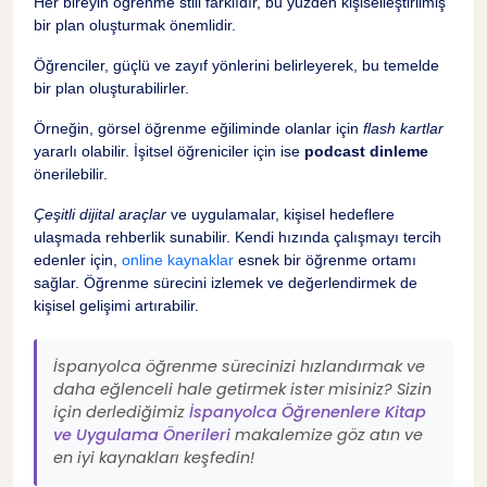
Her bireyin öğrenme stili farklıdır, bu yüzden kişiselleştirilmiş
bir plan oluşturmak önemlidir.
Öğrenciler, güçlü ve zayıf yönlerini belirleyerek, bu temelde
bir plan oluşturabilirler.
Örneğin, görsel öğrenme eğiliminde olanlar için
flash kartlar
yararlı olabilir. İşitsel öğreniciler için ise
podcast dinleme
önerilebilir.
Çeşitli dijital araçlar
ve uygulamalar, kişisel hedeflere
ulaşmada rehberlik sunabilir. Kendi hızında çalışmayı tercih
edenler için,
online kaynaklar
esnek bir öğrenme ortamı
sağlar. Öğrenme sürecini izlemek ve değerlendirmek de
kişisel gelişimi artırabilir.
İspanyolca öğrenme sürecinizi hızlandırmak ve
daha eğlenceli hale getirmek ister misiniz? Sizin
için derlediğimiz
İspanyolca Öğrenenlere Kitap
ve Uygulama Önerileri
makalemize göz atın ve
en iyi kaynakları keşfedin!