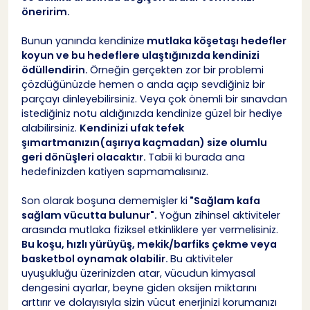
öneririm.
Bunun yanında kendinize
mutlaka köşetaşı hedefler
koyun ve bu hedeflere ulaştığınızda kendinizi
ödüllendirin.
Örneğin gerçekten zor bir problemi
çözdüğünüzde hemen o anda açıp sevdiğiniz bir
parçayı dinleyebilirsiniz. Veya çok önemli bir sınavdan
istediğiniz notu aldığınızda kendinize güzel bir hediye
alabilirsiniz.
Kendinizi ufak tefek
şımartmanızın(aşırıya kaçmadan) size olumlu
geri dönüşleri olacaktır.
Tabii ki burada ana
hedefinizden katiyen sapmamalısınız.
Son olarak boşuna dememişler ki
"Sağlam kafa
sağlam vücutta bulunur".
Yoğun zihinsel aktiviteler
arasında mutlaka fiziksel etkinliklere yer vermelisiniz.
Bu koşu, hızlı yürüyüş, mekik/barfiks çekme veya
basketbol oynamak olabilir.
Bu aktiviteler
uyuşukluğu üzerinizden atar, vücudun kimyasal
dengesini ayarlar, beyne giden oksijen miktarını
arttırır ve dolayısıyla sizin vücut enerjinizi korumanızı