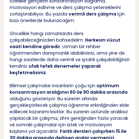
özellikle gençlerin konsantrasyon sağlama,
motivasyon edinme ve ders çalışma yeteneklerini
zorlaştırabiliyor. Bu yazıda
verimli ders çalışma
için
bazı önerilerde bulunacağım.
Öncelikle hangi zamanlarda ders
çalışabileceğinizden bahsedelim.
Herkesin vücut
saati kendine göredir.
Uzman bir rehber
öğretmenden danışmanlık alabilirsiniz, ama yine de
hangi saatlerde daha verimli ve iştahlı çalışabildiğinizi
kendiniz
ufak tefek denemeler yaparak
Tahmini 2 dakikalık okuma
keşfetmelisiniz.
Bilimsel çalışmalar insanların çoğu için
optimum
konsantrasyon aralığının 60 ile 90 dakika arasında
olduğunu gösteriyor. Bu sürenin altında
gerçekleştirilecek çalışma öğrenme etkinliğinden elde
edilecek kazanımı kısıtlar. Bu sürenin üstünde aralıksız
yapılacak bir çalışma, zihni gereğinden fazla yoracak
ve sonraki çalışmalar için istek ve motivasyon
kaybına yol açacaktır.
Farklı dersleri çalışırken 15 ile
30 dakika arasında değişen aralar vermenizi