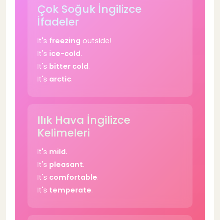
Çok Soğuk İngilizce
İfadeler
Basit Cümleler
54
It's
freezing
outside!
Temel Sorular
55
It's
ice-cold
.
It's
bitter cold
.
It's
arctic
.
İngilizce Hava Durumu Orta Seviye
56
Hava Tahminleri
57
Ilık Hava İngilizce
Kelimeleri
Karşılaştırmalar
58
It's
mild
.
It's
pleasant
.
Gelecek Zaman
59
It's
comfortable
.
It's
temperate
.
İngilizce Hava Durumu İleri Seviye
60