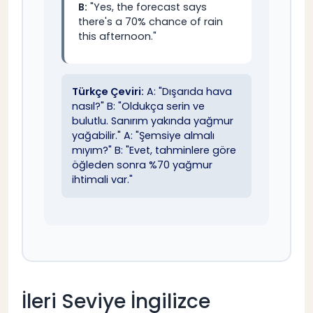
B:
"Yes, the forecast says
there's a 70% chance of rain
this afternoon."
Türkçe Çeviri:
A: "Dışarıda hava
nasıl?" B: "Oldukça serin ve
bulutlu. Sanırım yakında yağmur
yağabilir." A: "Şemsiye almalı
mıyım?" B: "Evet, tahminlere göre
öğleden sonra %70 yağmur
ihtimali var."
İleri Seviye İngilizce