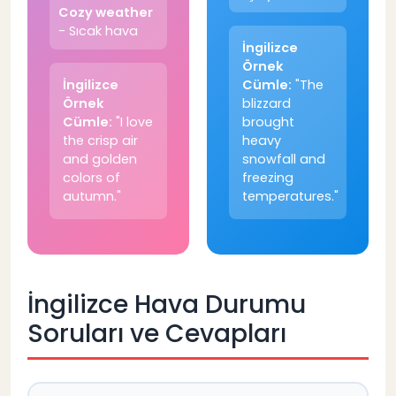
Cozy weather
- Sıcak hava
İngilizce
Örnek
İngilizce
Cümle:
"The
Örnek
blizzard
Cümle:
"I love
brought
the crisp air
heavy
and golden
snowfall and
colors of
freezing
autumn."
temperatures."
İngilizce Hava Durumu
Soruları ve Cevapları