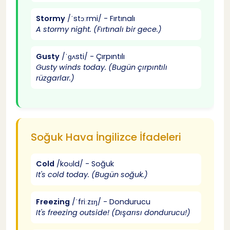
Stormy
/ˈstɔːrmi/ - Fırtınalı
İş Ortamında İngilizce Dialog
39
A stormy night. (Fırtınalı bir gece.)
Travel İngilizce Hava Durumu Konuşması
40
Gusty
/ˈɡʌsti/ - Çırpıntılı
Gusty winds today. (Bugün çırpıntılı
rüzgarlar.)
Seyahat Planlaması İngilizce Dialog
41
İngilizce Hava Durumu Deyimleri ve İfadeler
42
Soğuk Hava İngilizce İfadeleri
Popular Weather Idioms İngilizce
43
Cold
/koʊld/ - Soğuk
It's cold today. (Bugün soğuk.)
"It's raining cats and dogs"
44
Freezing
/ˈfriːzɪŋ/ - Dondurucu
"Every cloud has a silver lining"
45
It's freezing outside! (Dışarısı dondurucu!)