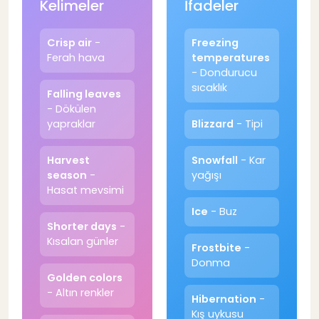
Kelimeler
İfadeler
Crisp air
-
Freezing
Ferah hava
temperatures
- Dondurucu
sıcaklık
Falling leaves
- Dökülen
yapraklar
Blizzard
- Tipi
Harvest
Snowfall
- Kar
season
-
yağışı
Hasat mevsimi
Ice
- Buz
Shorter days
-
Kısalan günler
Frostbite
-
Donma
Golden colors
- Altın renkler
Hibernation
-
Kış uykusu