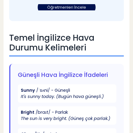
Mediterranean Climate İngilizce
16
Öğretmenleri İncele
Polar Climate İngilizce Tanım
17
Temel İngilizce Hava
İngilizce Mevsimler ve Özellikleri
18
Durumu Kelimeleri
Spring İngilizce Kelimeleri
19
Summer İngilizce Terimleri
Güneşli Hava İngilizce İfadeleri
20
Sunny
/ˈsʌni/ - Güneşli
Autumn/Fall İngilizce Kelimeler
21
It's sunny today. (Bugün hava güneşli.)
Winter İngilizce İfadeler
22
Bright
/braɪt/ - Parlak
The sun is very bright. (Güneş çok parlak.)
İngilizce Hava Durumu Soruları ve Cevapları
23