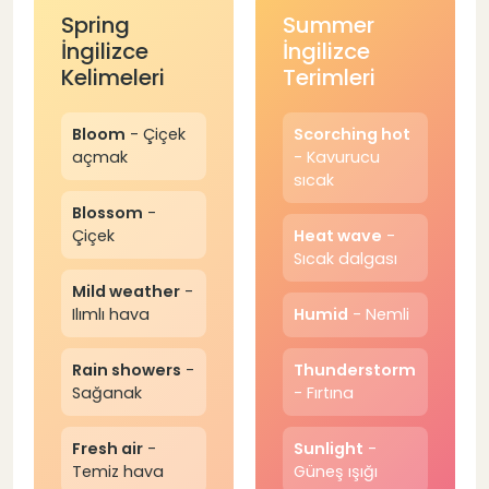
Spring
Summer
İngilizce
İngilizce
Kelimeleri
Terimleri
Bloom
- Çiçek
Scorching hot
açmak
- Kavurucu
sıcak
Blossom
-
Çiçek
Heat wave
-
Sıcak dalgası
Mild weather
-
Ilımlı hava
Humid
- Nemli
Rain showers
-
Thunderstorm
Sağanak
- Fırtına
Fresh air
-
Sunlight
-
Temiz hava
Güneş ışığı