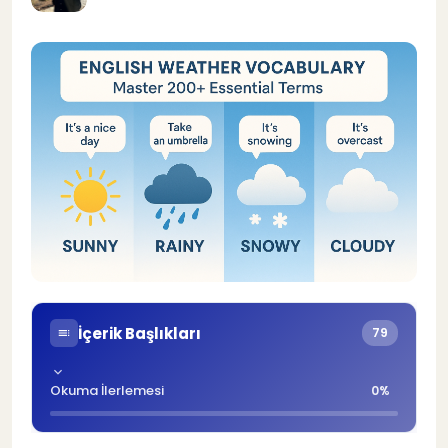
İçerik Başlıkları
79
Okuma İlerlemesi
0%