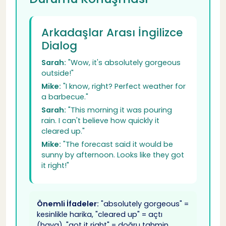
Arkadaşlar Arası İngilizce
Dialog
Sarah:
"Wow, it's absolutely gorgeous
outside!"
Mike:
"I know, right? Perfect weather for
a barbecue."
Sarah:
"This morning it was pouring
rain. I can't believe how quickly it
cleared up."
Mike:
"The forecast said it would be
sunny by afternoon. Looks like they got
it right!"
Önemli İfadeler:
"absolutely gorgeous" =
kesinlikle harika, "cleared up" = açtı
(hava), "got it right" = doğru tahmin