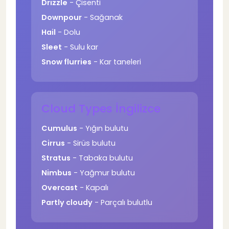
Drizzle
- Çisenti
Downpour
- Sağanak
Hail
- Dolu
Sleet
- Sulu kar
Snow flurries
- Kar taneleri
Cloud Types İngilizce
Cumulus
- Yığın bulutu
Cirrus
- Sirüs bulutu
Stratus
- Tabaka bulutu
Nimbus
- Yağmur bulutu
Overcast
- Kapalı
Partly cloudy
- Parçalı bulutlu