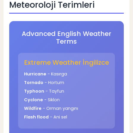
Meteoroloji Terimleri
Advanced English Weather
Terms
Extreme Weather İngilizce
Hurricane
- Kasırga
Tornado
- Hortum
Typhoon
- Tayfun
Cyclone
- Siklon
Wildfire
- Orman yangını
Flash flood
- Ani sel