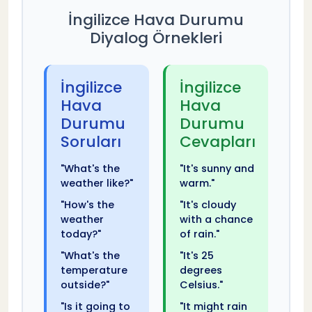
İngilizce Hava Durumu
Diyalog Örnekleri
İngilizce
İngilizce
Hava
Hava
Durumu
Durumu
Soruları
Cevapları
"What's the
"It's sunny and
weather like?"
warm."
"How's the
"It's cloudy
weather
with a chance
today?"
of rain."
"What's the
"It's 25
temperature
degrees
outside?"
Celsius."
"Is it going to
"It might rain