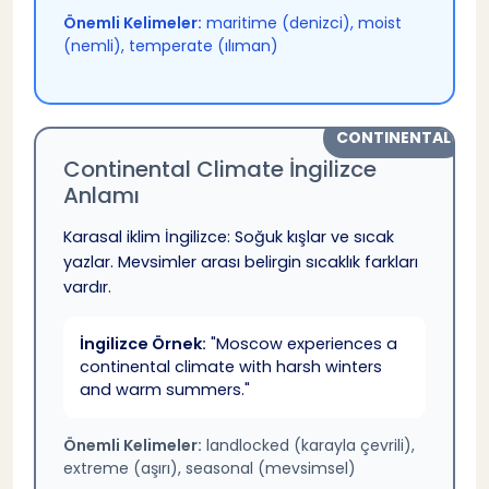
Önemli Kelimeler:
maritime (denizci), moist
(nemli), temperate (ılıman)
CONTINENTAL
Continental Climate İngilizce
Anlamı
Karasal iklim İngilizce: Soğuk kışlar ve sıcak
yazlar. Mevsimler arası belirgin sıcaklık farkları
vardır.
İngilizce Örnek:
"Moscow experiences a
continental climate with harsh winters
and warm summers."
Önemli Kelimeler:
landlocked (karayla çevrili),
extreme (aşırı), seasonal (mevsimsel)