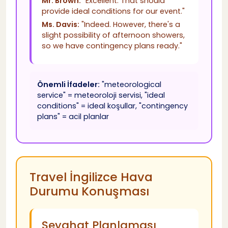
Mr. Brown:
"Excellent. That should
provide ideal conditions for our event."
Ms. Davis:
"Indeed. However, there's a
slight possibility of afternoon showers,
so we have contingency plans ready."
Önemli İfadeler:
"meteorological
service" = meteoroloji servisi, "ideal
conditions" = ideal koşullar, "contingency
plans" = acil planlar
Travel İngilizce Hava
Durumu Konuşması
Seyahat Planlaması