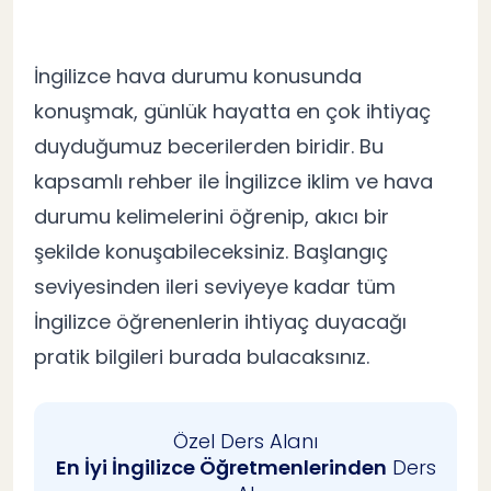
Temel İngilizce Hava Durumu Kelimeleri
1
Güneşli Hava İngilizce İfadeleri
2
İngilizce hava durumu konusunda
konuşmak, günlük hayatta en çok ihtiyaç
Yağmurlu Hava İngilizce Kelimeleri
3
duyduğumuz becerilerden biridir. Bu
kapsamlı rehber ile İngilizce iklim ve hava
Rüzgarlı Hava İngilizce Terimleri
4
durumu kelimelerini öğrenip, akıcı bir
şekilde konuşabileceksiniz. Başlangıç
Soğuk Hava İngilizce İfadeleri
5
seviyesinden ileri seviyeye kadar tüm
İngilizce öğrenenlerin ihtiyaç duyacağı
İngilizce Sıcaklık Derecesi İfadeleri
6
pratik bilgileri burada bulacaksınız.
İngilizce Sıcaklığı Tarif Etme Yolları
7
Özel Ders Alanı
Çok Soğuk İngilizce İfadeler
En İyi İngilizce Öğretmenlerinden
Ders
8