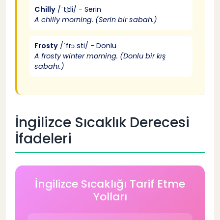
"Under the weather"
46
Chilly
/ˈtʃɪli/ - Serin
A chilly morning. (Serin bir sabah.)
"Break the ice"
47
Frosty
/ˈfrɔːsti/ - Donlu
A frosty winter morning. (Donlu bir kış
sabahı.)
"Weather the storm"
48
"Come rain or shine"
49
İngilizce Sıcaklık Derecesi
Daha Fazla İngilizce Hava Durumu Deyimi
50
İfadeleri
İngilizce Hava Durumu Öğrenme Seviyeleri
51
İngilizce Sıcaklığı Tarif Etme
İngilizce Hava Durumu Başlangıç Seviyesi
52
Yolları
Temel Kelimeler
53