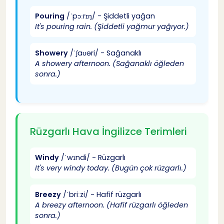
Weather Measurements İngilizce
31
Pouring
/ˈpɔːrɪŋ/ - Şiddetli yağan
It's pouring rain. (Şiddetli yağmur yağıyor.)
Precipitation İngilizce Terimleri
32
Showery
/ˈʃaʊəri/ - Sağanaklı
A showery afternoon. (Sağanaklı öğleden
Cloud Types İngilizce
33
sonra.)
İklim Değişikliği İngilizce Terimleri
34
İngilizce Hava Durumu Günlük Konuşması
35
Rüzgarlı Hava İngilizce Terimleri
İnformal İngilizce Hava Durumu Konuşması
36
Windy
/ˈwɪndi/ - Rüzgarlı
It's very windy today. (Bugün çok rüzgarlı.)
Arkadaşlar Arası İngilizce Dialog
37
Breezy
/ˈbriːzi/ - Hafif rüzgarlı
A breezy afternoon. (Hafif rüzgarlı öğleden
sonra.)
Formal İngilizce Hava Durumu Konuşması
38