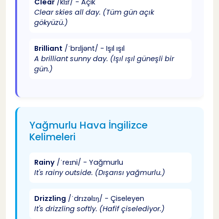
Clear
/klɪr/ - Açık
Clear skies all day. (Tüm gün açık
İngilizce Hava Durumu Diyalog Örnekleri
24
gökyüzü.)
Brilliant
/ˈbrɪljənt/ - Işıl ışıl
İngilizce Hava Durumu Soruları
25
A brilliant sunny day. (Işıl ışıl güneşli bir
gün.)
İngilizce Hava Durumu Cevapları
26
İngilizce Hava Durumu Dialog Örneği
27
Yağmurlu Hava İngilizce
Kelimeleri
İleri Seviye İngilizce Meteoroloji Terimleri
28
Rainy
/ˈreɪni/ - Yağmurlu
Advanced English Weather Terms
29
It's rainy outside. (Dışarısı yağmurlu.)
Extreme Weather İngilizce
30
Drizzling
/ˈdrɪzəlɪŋ/ - Çiseleyen
It's drizzling softly. (Hafif çiselediyor.)