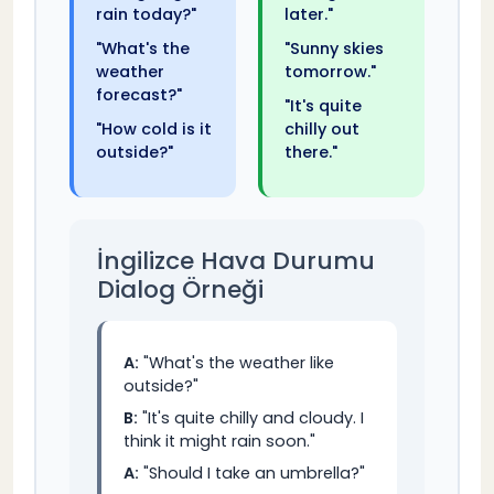
rain today?"
later."
"What's the
"Sunny skies
weather
tomorrow."
forecast?"
"It's quite
"How cold is it
chilly out
outside?"
there."
İngilizce Hava Durumu
Dialog Örneği
A:
"What's the weather like
outside?"
B:
"It's quite chilly and cloudy. I
think it might rain soon."
A:
"Should I take an umbrella?"