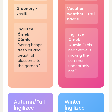
Greenery
-
Vacation
Yeşillik
weather
- Tatil
havası
İngilizce
Örnek
İngilizce
Cümle:
Örnek
"Spring brings
Cümle:
"This
fresh air and
heat wave is
beautiful
making the
blossoms to
summer
the garden."
unbearably
hot."
Autumn/Fall
Winter
İngilizce
İngilizce