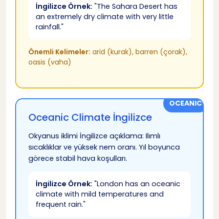
İngilizce Örnek:
"The Sahara Desert has
İngilizce Konuşma
76
an extremely dry climate with very little
rainfall."
İngilizce Motivasyon
77
Önemli Kelimeler:
arid (kurak), barren (çorak),
oasis (vaha)
İngilizce Hava Durumu Öğrenme Sonucu
78
İngilizce Hava Durumu Rehberi Özeti
79
OCEANIC
Oceanic Climate İngilizce
Tahmini 11 dakikalık okuma
Okyanus iklimi İngilizce açıklama: Ilımlı
sıcaklıklar ve yüksek nem oranı. Yıl boyunca
görece stabil hava koşulları.
İngilizce Örnek:
"London has an oceanic
climate with mild temperatures and
frequent rain."