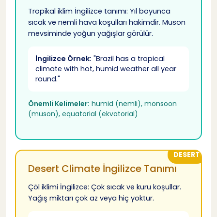
Tropikal iklim İngilizce tanımı: Yıl boyunca
sıcak ve nemli hava koşulları hakimdir. Muson
İngilizce Sosyal Medya
69
mevsiminde yoğun yağışlar görülür.
İngilizce Hava Durumu Başarı İpuçları
70
İngilizce Örnek:
"Brazil has a tropical
climate with hot, humid weather all year
round."
İngilizce Hava Durumu Öğrenme Hedeflerinize
71
Ulaşın
Önemli Kelimeler:
humid (nemli), monsoon
İngilizce Günlük Pratik
72
(muson), equatorial (ekvatorial)
İngilizce Kelime Gelişimi
73
DESERT
Desert Climate İngilizce Tanımı
İngilizce Kültür
74
Çöl iklimi İngilizce: Çok sıcak ve kuru koşullar.
Yağış miktarı çok az veya hiç yoktur.
İngilizce Teknoloji
75