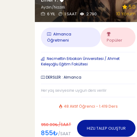
5.0
Aydın/Nazilli
10 Yorum
6 YIL
1 SAAT
2.790
Almanca
Öğretmeni
Popüler
Necmettin Erbakan Üniversitesi / Ahmet
Keleşoğlu Eğitim Fakültesi
DERSLER : Almanca
Her yaş seviyesine uygun ders verilir
48 Aktif Öğrenci - 1.419 Ders
/SAAT
950.00₺
HIZLI TALEP OLUŞTUR
855₺
/SAAT