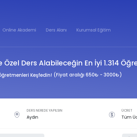
Online Akademi
Ders Alanı
Kurumsal Eğitim
e Özel Ders Alabileceğin En İyi 1.314 Öğ
(Fiyat aralığı 650₺ - 3000₺)
Öğretmenleri Keşfedin!
DERS NEREDE YAPILSIN
ÜCRET