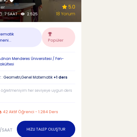
5.0
ler
18 Yorum
7 SAAT
2.525
ematik
eni...
Popüler
dnan Menderes Üniversitesi / Fen-
akültesi
 : Geometri,Genel Matematik
+1 ders
 öğretmeniyim her seviyeye uygun ders
42 Aktif Öğrenci - 1.284 Ders
HIZLI TALEP OLUŞTUR
/SAAT