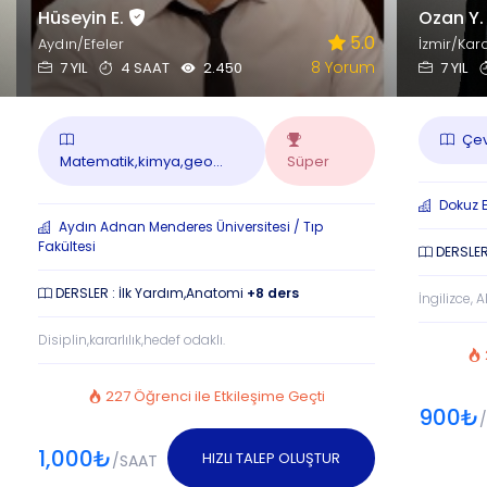
Hüseyin E.
Ozan Y
5.0
Aydın/Efeler
İzmir/Kar
8 Yorum
7 YIL
4 SAAT
2.450
7 YIL
Çevr
Matematik,kimya,geo...
Süper
Dokuz Ey
Aydın Adnan Menderes Üniversitesi / Tıp
Fakültesi
DERSLER
DERSLER : İlk Yardım,Anatomi
+8 ders
İngilizce, 
Disiplin,kararlılık,hedef odaklı.
227 Öğrenci ile Etkileşime Geçti
900₺
1,000₺
HIZLI TALEP OLUŞTUR
/SAAT