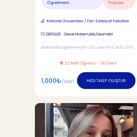
Ögretmeni...
Popüler
Kırklareli Üniversitesi / Fen-Edebiyat Fakültesi
DERSLER : Genel Matematik,Geometri
Matematik öğretmeniyim. LGS, Lise, KPSS, ALES, DGS...
22 Aktif Öğrenci - 733 Ders
1,000₺
HIZLI TALEP OLUŞTUR
/SAAT