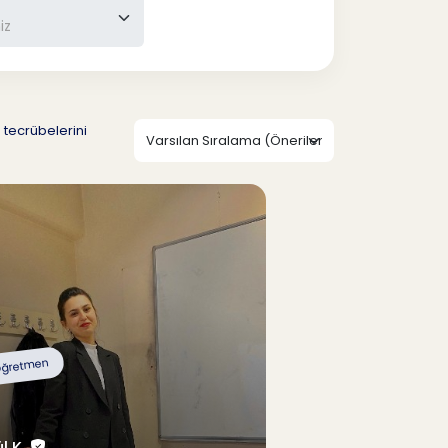
 tecrübelerini
ğretmen
l K.