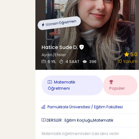
Uzman Öğretmen
Hatice Sude D.
5.0
Aydın/Efeler
10 Yorum
5 YIL
4 SAAT
396
Matematik
Öğretmeni
Popüler
Pamukkale Üniversitesi / Eğitim Fakültesi
DERSLER : Eğitim Koçluğu,Matematik
Matematik öğretmeninden özel ders verilir