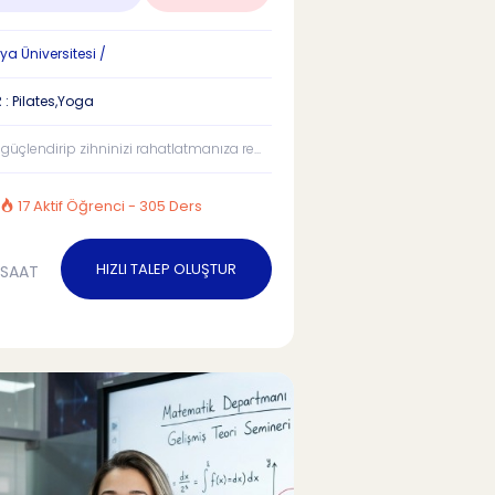
 Üniversitesi /
 : Pilates,Yoga
güçlendirip zihninizi rahatlatmanıza re...
17 Aktif Öğrenci - 305 Ders
HIZLI TALEP OLUŞTUR
/SAAT