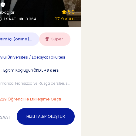
.
5.0
abağlar
27 Yorum
1 SAAT
3.364
im İçi (onlıne)...
Süper
lül Üniversitesi / Edebiyat Fakültesi
 : Eğitim Koçluğu,YÖKDİL
+8 ders
Almanca, Fransızca ve Rusça dersleri, s...
229 Öğrenci ile Etkileşime Geçti
HIZLI TALEP OLUŞTUR
/SAAT