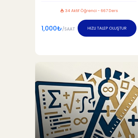
34 Aktif Öğrenci - 667 Ders
1,000₺
HIZLI TALEP OLUŞTUR
/SAAT