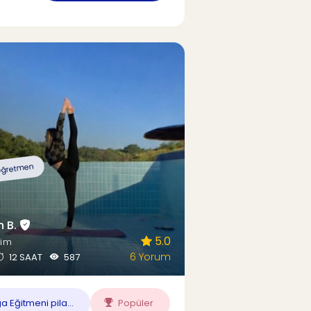
ğretmen
n B.
5.0
dim
6 Yorum
12 SAAT
587
 Eğitmeni pila...
Popüler