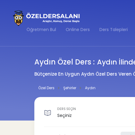
Öğretmen Bul
Online Ders
Ders Talepleri
Aydın Özel Ders :
Aydın İlind
Bütçenize En Uygun Aydın Özel Ders Veren 
Özel Ders
Şehirler
Aydın
DERS SEÇİN