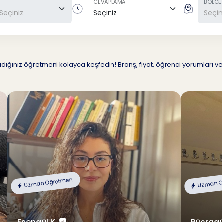
CEVAPLAMA
BÖLGE
ığınız öğretmeni kolayca keşfedin! Branş, fiyat, öğrenci yorumları ve
Uzman Öğretmen
Uzman Ö
Esengül K.
Büşragü