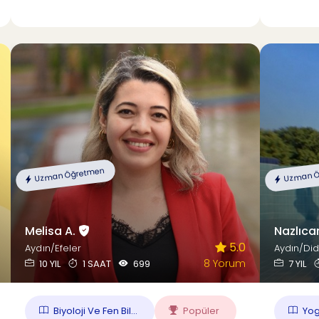
Uzman Öğretmen
Uzman Ö
Melisa A.
Nazlıca
5.0
Aydın/Efeler
Aydın/Di
8 Yorum
10 YIL
1 SAAT
699
7 YIL
Biyoloji Ve Fen Bil...
Popüler
Yoga