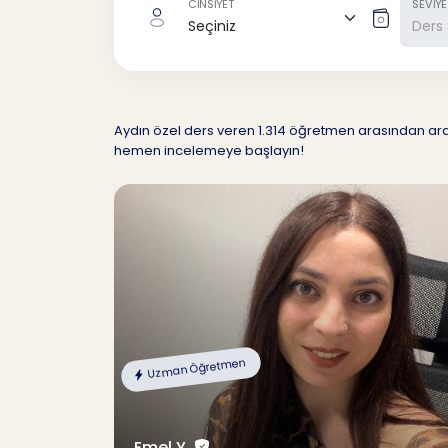
CİNSİYET
SEVİYE
Aydın özel ders veren 1.314 öğretmen arasından arad
hemen incelemeye başlayın!
Uzman Öğretmen
Emel Y.