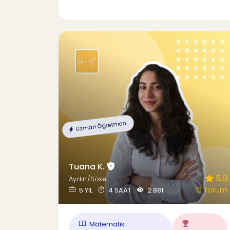
Uzman Öğretmen
Tuana K.
5.0
Aydın/Söke
13 Yorum
5 YIL
4 SAAT
2.881
Matematik