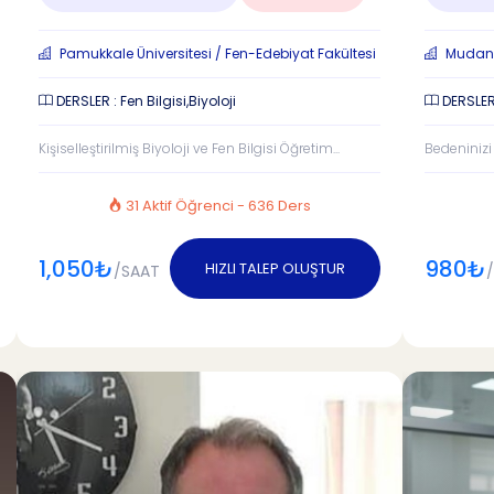
Pamukkale Üniversitesi / Fen-Edebiyat Fakültesi
Mudanya
DERSLER : Fen Bilgisi,Biyoloji
DERSLER
Kişiselleştirilmiş Biyoloji ve Fen Bilgisi Öğretim...
Bedeninizi 
31 Aktif Öğrenci - 636 Ders
1,050₺
980₺
HIZLI TALEP OLUŞTUR
/SAAT