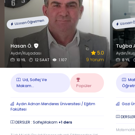
Uzman Öğretmen
Uzman Ö
Hasan Ö.
Tuğba 
5.0
Aydın/Kuşadası
Aydın/Ku
9 Yorum
10 YIL
12 SAAT
1.107
8 YIL
Ud, Solfej Ve
Mat
Makam...
Popüler
Öğret
Aydın Adnan Menderes Üniversitesi / Eğitim
Gazi Üni
Fakültesi
DERSLER
DERSLER : Solfej,Makam
+1 ders
Matematikte