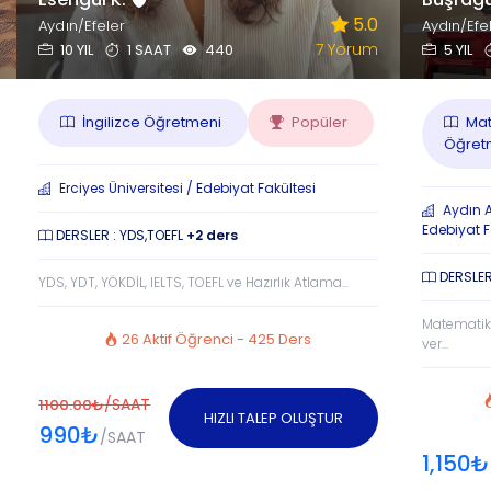
5.0
Aydın/Efeler
Aydın/Efe
7 Yorum
10 YIL
1 SAAT
440
5 YIL
İngilizce Öğretmeni
Popüler
Mat
Öğretm
Erciyes Üniversitesi / Edebiyat Fakültesi
Aydın A
Edebiyat F
DERSLER : YDS,TOEFL
+2 ders
DERSLER
YDS, YDT, YÖKDİL, IELTS, TOEFL ve Hazırlık Atlama...
Matematik
26 Aktif Öğrenci - 425 Ders
ver...
/SAAT
1100.00₺
HIZLI TALEP OLUŞTUR
990₺
/SAAT
1,150₺