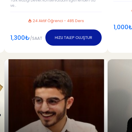
Türk Müziği Devlet Konservatuarlı Eğitmenden Ud
ve...
24 Aktif Öğrenci - 485 Ders
1,000
1,300₺
HIZLI TALEP OLUŞTUR
/SAAT