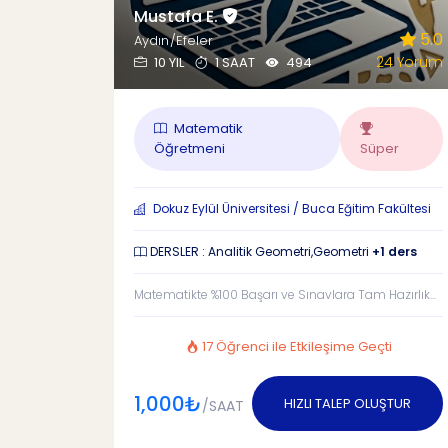
Mustafa E.
5.0
Aydın/Efeler
24 Yorum
10 YIL
1 SAAT
494
Matematik
Öğretmeni
Süper
Dokuz Eylül Üniversitesi / Buca Eğitim Fakültesi
DERSLER : Analitik Geometri,Geometri
+1 ders
Matematikte %100 Başarı ve Sınavlara Tam Hazırlık...
17 Öğrenci ile Etkileşime Geçti
1,000₺
HIZLI TALEP OLUŞTUR
/SAAT