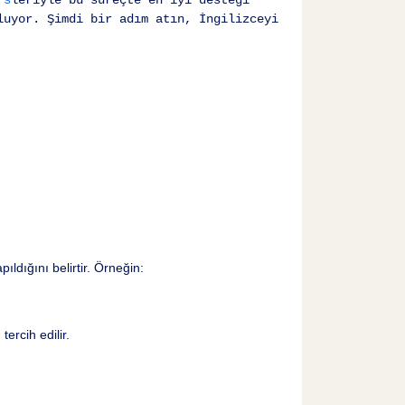
rs
leriyle bu süreçte en iyi desteği
luyor. Şimdi bir adım atın, İngilizceyi
ıldığını belirtir. Örneğin:
m
tercih edilir.