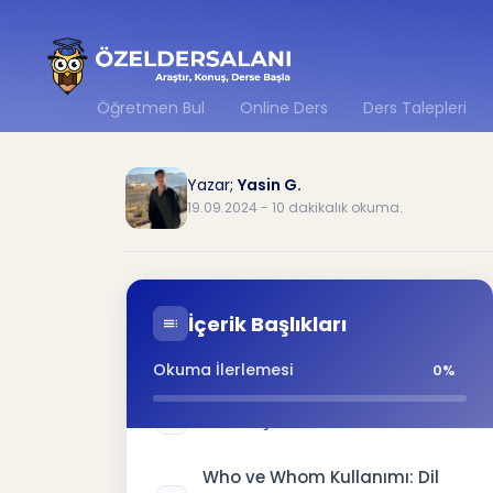
Öğretmen Bul
Online Ders
Ders Talepleri
Yazar;
Yasin G.
19.09.2024 - 10 dakikalık okuma.
Özne ve Nesne Ayrımı
1
Yardımcı İpuçları
2
İçerik Başlıkları
Relative Clauses (İlgili Yan
3
Cümleler)
Okuma İlerlemesi
0%
Karmaşık Cümlelerde Kullanım
4
Who ve Whom Kullanımı: Dil