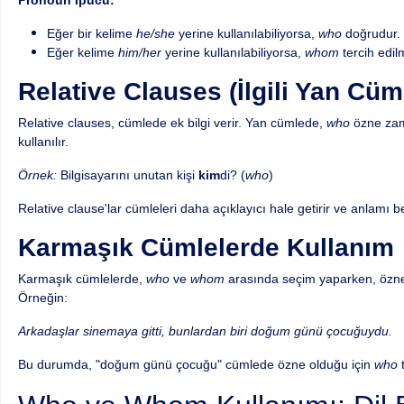
Pronoun İpucu:
Eğer bir kelime
he/she
yerine kullanılabiliyorsa,
who
doğrudur.
Eğer kelime
him/her
yerine kullanılabiliyorsa,
whom
tercih edilm
Relative Clauses (İlgili Yan Cüm
Relative clauses, cümlede ek bilgi verir. Yan cümlede,
who
özne zam
kullanılır.
Örnek:
Bilgisayarını unutan kişi
kim
di? (
who
)
Relative clause'lar cümleleri daha açıklayıcı hale getirir ve anlamı beli
Karmaşık Cümlelerde Kullanım
Karmaşık cümlelerde,
who
ve
whom
arasında seçim yaparken, özne 
Örneğin:
Arkadaşlar sinemaya gitti, bunlardan biri doğum günü çocuğuydu.
Bu durumda, "doğum günü çocuğu" cümlede özne olduğu için
who
t