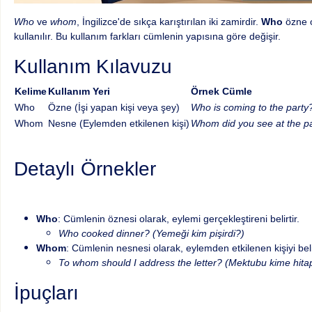
Who
ve
whom
, İngilizce'de sıkça karıştırılan iki zamirdir.
Who
özne o
kullanılır. Bu kullanım farkları cümlenin yapısına göre değişir.
Kullanım Kılavuzu
Kelime
Kullanım Yeri
Örnek Cümle
Who
Özne (İşi yapan kişi veya şey)
Who is coming to the party?
Whom
Nesne (Eylemden etkilenen kişi)
Whom did you see at the pa
Detaylı Örnekler
Who
: Cümlenin öznesi olarak, eylemi gerçekleştireni belirtir.
Who cooked dinner? (Yemeği kim pişirdi?)
Whom
: Cümlenin nesnesi olarak, eylemden etkilenen kişiyi belir
To whom should I address the letter? (Mektubu kime hita
İpuçları