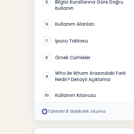
Bilgisi Kurallarına Göre Doğru
5
Kullanın
Kullanım Alanları
6
İpucu Tablosu
7
Örnek Cümleler
8
Who ile Whom Arasındaki Fark
9
Nedir? Detaylı Açıklama
Kullanım Kılavuzu
10
Tahmini
8
dakikalık okuma
Detaylı Örnekler
11
İpuçları
12