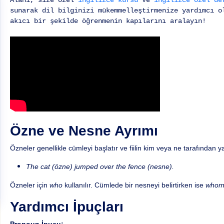
Alanı, size özel
ingilizce kursu
ve
ingilizce özel de
sunarak dil bilginizi mükemmelleştirmenize yardımcı o
akıcı bir şekilde öğrenmenin kapılarını aralayın!
Özne ve Nesne Ayrımı
Özneler genellikle cümleyi başlatır ve fiilin kim veya ne tarafından yap
The cat (özne) jumped over the fence (nesne).
Özneler için
who
kullanılır. Cümlede bir nesneyi belirtirken ise
who
Yardımcı İpuçları