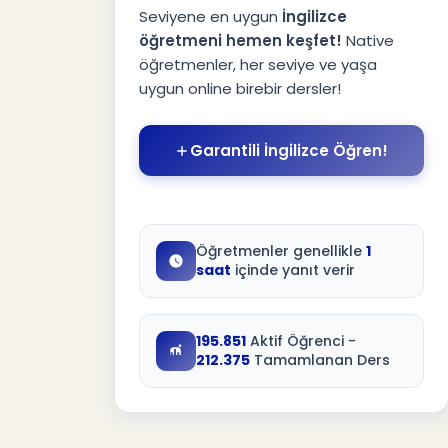
Seviyene en uygun
İngilizce
Kim ve Kimi Arasındaki Farkı
öğretmeni hemen keşfet!
Native
13
Kolayca Anlamanın Yolu
öğretmenler, her seviye ve yaşa
uygun online birebir dersler!
Kolay Hatırlama Tablosu:
14
Garantili İngilizce Öğren!
Who ve Whom Kullanımı:
Doğru Kullanım İçin Cümlelerle
15
Açıklamalar
Öğretmenler genellikle
1
Kullanım İpuçları:
16
saat
içinde yanıt verir
İngilizce Dil Bilgisi Testi: Who
17
vs Whom Sınav Soruları
195.851
Aktif Öğrenci -
212.375
Tamamlanan Ders
Temel Kurallar
18
Sınav Soruları
19