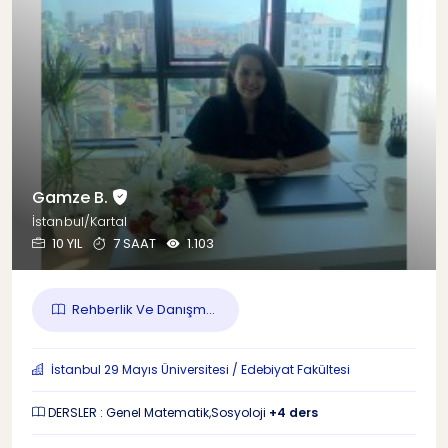
Gamze B.
İstanbul/Kartal
10 YIL
7 SAAT
1.103
Rehberlik Ve Danışm...
İstanbul 29 Mayıs Üniversitesi / Edebiyat Fakültesi
DERSLER : Genel Matematik,Sosyoloji
+4 ders