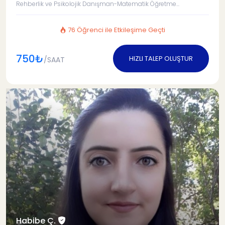
Rehberlik ve Psikolojik Danışman-Matematik Öğretme...
76 Öğrenci ile Etkileşime Geçti
750₺
HIZLI TALEP OLUŞTUR
/SAAT
Habibe Ç.