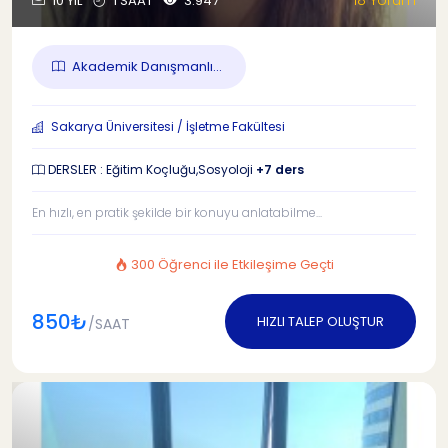
18 Yorum
10 YIL
1 SAAT
3.947
Akademik Danışmanlı...
Sakarya Üniversitesi / İşletme Fakültesi
DERSLER : Eğitim Koçluğu,Sosyoloji
+7 ders
En hızlı, en pratik şekilde bir konuyu anlatabilme...
300 Öğrenci ile Etkileşime Geçti
850₺
HIZLI TALEP OLUŞTUR
/SAAT