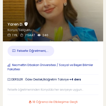
Yaren D.
Konya/Selçuklu
1 YIL
7 SAAT
240
Felsefe Öğretmeni,...
Necmettin Erbakan Üniversitesi / Sosyal ve Beşeri Bilimler
Fakültesi
DERSLER : Ödev Destek,İlköğretim Takviye
+4 ders
Felsefe öğretmeninden Konya'da her seviyeye uygun...
18 Öğrenci ile Etkileşime Geçti