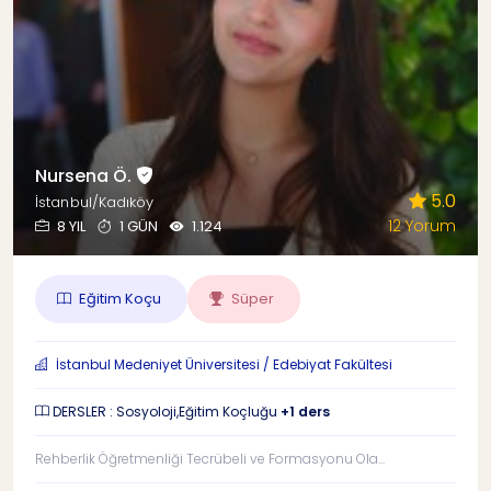
Nursena Ö.
5.0
İstanbul/Kadıköy
12 Yorum
8 YIL
1 GÜN
1.124
Eğitim Koçu
Süper
İstanbul Medeniyet Üniversitesi / Edebiyat Fakültesi
DERSLER : Sosyoloji,Eğitim Koçluğu
+1 ders
Rehberlik Öğretmenliği Tecrübeli ve Formasyonu Ola...