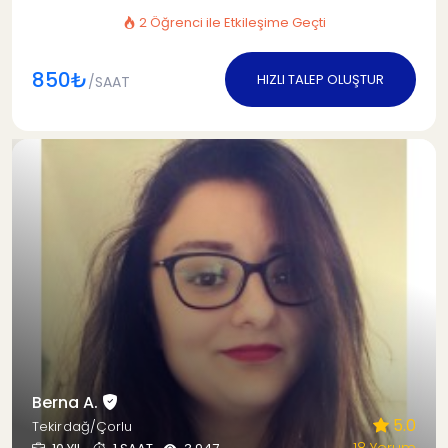
2 Öğrenci ile Etkileşime Geçti
850₺
HIZLI TALEP OLUŞTUR
/SAAT
Berna A.
5.0
Tekirdağ/Çorlu