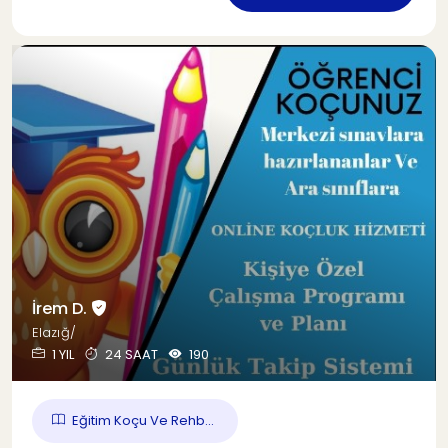
İrem D.
Elazığ/
1 YIL
24 SAAT
190
Eğitim Koçu Ve Rehb...