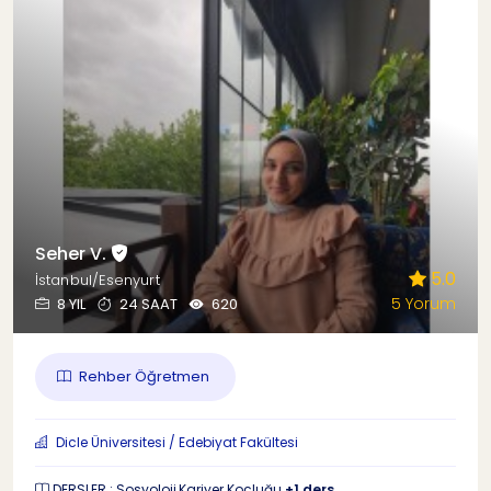
Seher V.
5.0
İstanbul/Esenyurt
5 Yorum
8 YIL
24 SAAT
620
Rehber Öğretmen
Dicle Üniversitesi / Edebiyat Fakültesi
DERSLER : Sosyoloji,Kariyer Koçluğu
+1 ders