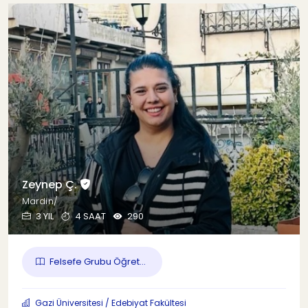
Zeynep Ç.
Mardin/
3 YIL
4 SAAT
290
Felsefe Grubu Öğret...
Gazi Üniversitesi / Edebiyat Fakültesi