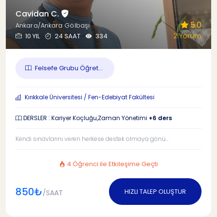
Cavidan C.
5.0
Ankara/Ankara Gölbaşı
2 Yorum
10 YIL
24 SAAT
334
Felsefe Grubu Öğret...
Kırıkkale Üniversitesi / Fen-Edebiyat Fakültesi
DERSLER : Kariyer Koçluğu,Zaman Yönetimi
+6 ders
Kendi sınavlarını veren herkese destek olmaya gönü...
4 Öğrenci ile Etkileşime Geçti
850₺
HIZLI TALEP OLUŞTUR
/SAAT