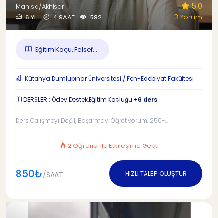
5.0
Manisa/Akhisar
3 Yorum
6 YIL
4 SAAT
582
Eğitim Koçu, Felsef...
Kütahya Dumlupınar Üniversitesi / Fen-Edebiyat Fakültesi
DERSLER : Ödev Destek,Eğitim Koçluğu
+6 ders
Ders Çalışmayı Değil, Başarmayı Öğretiyorum: 250+...
2 Öğrenci ile Etkileşime Geçti
850₺
HIZLI TALEP OLUŞTUR
/SAAT