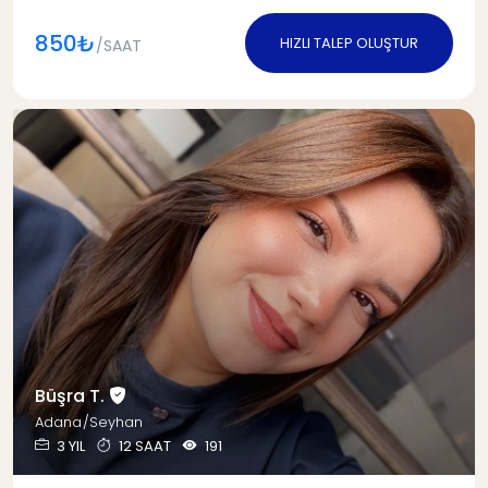
850₺
HIZLI TALEP OLUŞTUR
/SAAT
Büşra T.
Adana/Seyhan
3 YIL
12 SAAT
191