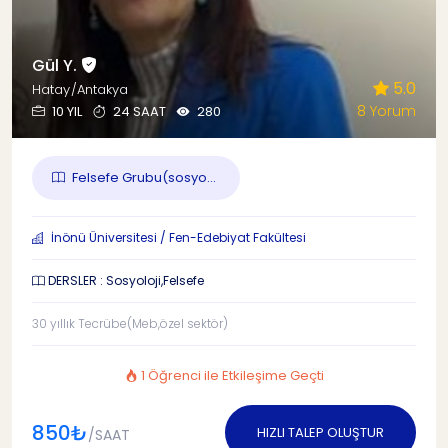
Gül Y.
5.0
Hatay/Antakya
8 Yorum
10 YIL
24 SAAT
280
Felsefe Grubu(sosyo...
İnönü Üniversitesi / Fen-Edebiyat Fakültesi
DERSLER : Sosyoloji,Felsefe
30 yıllık Tecrübe(Meb,özel sektör)
1 Öğrenci ile Etkileşime Geçti
850₺
HIZLI TALEP OLUŞTUR
/SAAT