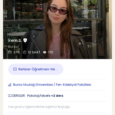
İrem S.
Bursa/
3 YIL
12 SAAT
170
Rehber Öğretmen-fel...
Bursa Uludağ Üniversitesi / Fen-Edebiyat Fakültesi
DERSLER : Psikoloji,Felsefe
+2 ders
Lise grubu öğrencilerine öğrenci koçluğu