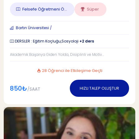
Felsefe Öğretmeni Ö...
Süper
Bartın Üniversitesi /
DERSLER : Eğitim Koçluğu,Sosyoloji
+2 ders
Akademik Başarıya Giden Yolda, Disiplinli ve Motiv...
28 Öğrenci ile Etkileşime Geçti
850₺
HIZLI TALEP OLUŞTUR
/SAAT