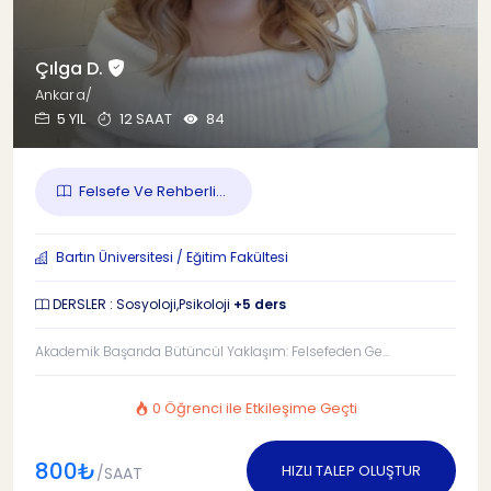
Çılga D.
Ankara/
5 YIL
12 SAAT
84
Felsefe Ve Rehberli...
Bartın Üniversitesi / Eğitim Fakültesi
DERSLER : Sosyoloji,Psikoloji
+5 ders
Akademik Başarıda Bütüncül Yaklaşım: Felsefeden Ge...
0 Öğrenci ile Etkileşime Geçti
800₺
HIZLI TALEP OLUŞTUR
/SAAT