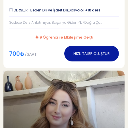
DERSLER : Beden Dili ve İşaret Dili,Sosyoloji
+10 ders
Sadece Ders Anlatmıyor, Başarıya Giden <b>Doğru Ça...
9 Öğrenci ile Etkileşime Geçti
700₺
HIZLI TALEP OLUŞTUR
/SAAT