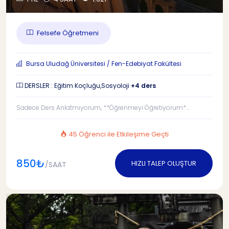
Felsefe Öğretmeni
Bursa Uludağ Üniversitesi / Fen-Edebiyat Fakültesi
DERSLER : Eğitim Koçluğu,Sosyoloji
+4 ders
Sadece Ders Anlatmıyorum, **Öğrenmeyi Öğretiyorum*...
45 Öğrenci ile Etkileşime Geçti
850₺
HIZLI TALEP OLUŞTUR
/SAAT