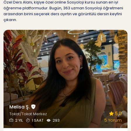
Özel Ders Alanı, kişiye özel online Sosyoloji kursu sunan en iyi
öğrenme platformudur. Bugün, 363 uzman Sosyoloji öğretmeni
arasından birini seçerek ders ayırtın ve görüntülü dersin keyfini
çıkarın.
Melisa Ş.
5.0
Tokat/Tokat Merkez
5 Yorum
2 YIL
1 SAAT
293