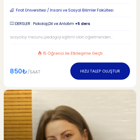
Fırat Üniversitesi / İnsani ve Sosyal Bilimler Fakültesi
DERSLER : Psikoloji,Dil ve Anlatım
+5 ders
sosyoloji mezunu pedogoji eğitimi olan öğretmenden...
15 Öğrenci ile Etkileşime Geçti
850₺
HIZLI TALEP OLUŞTUR
/SAAT