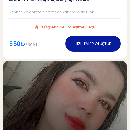
Rehberlik alanında sisteme de vakıf neşe dolu bir...
14 Öğrenci ile Etkileşime Geçti
850₺
HIZLI TALEP OLUŞTUR
/SAAT