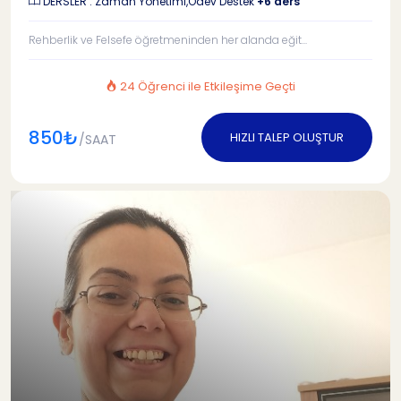
DERSLER : Zaman Yönetimi,Ödev Destek
+6 ders
Rehberlik ve Felsefe öğretmeninden her alanda eğit...
24 Öğrenci ile Etkileşime Geçti
850₺
HIZLI TALEP OLUŞTUR
/SAAT