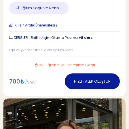
Eğitim Koçu Ve Rehb...
Kilis 7 Aralık Üniversitesi /
DERSLER : Etkili İletişim,Okuma Yazma
+8 ders
Lgs ve yks tecrübesi olan eğitim koçu
32 Öğrenci ile Etkileşime Geçti
700₺
HIZLI TALEP OLUŞTUR
/SAAT