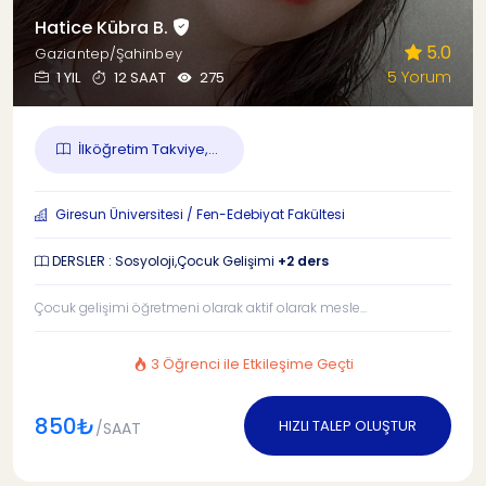
Hatice Kübra B.
5.0
Gaziantep/Şahinbey
5 Yorum
1 YIL
12 SAAT
275
İlköğretim Takviye,...
Giresun Üniversitesi / Fen-Edebiyat Fakültesi
DERSLER : Sosyoloji,Çocuk Gelişimi
+2 ders
Çocuk gelişimi öğretmeni olarak aktif olarak mesle...
3 Öğrenci ile Etkileşime Geçti
850₺
HIZLI TALEP OLUŞTUR
/SAAT