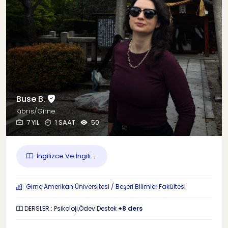
Buse B.
Kıbrıs/Girne
7 YIL
1 SAAT
50
İngilizce Ve İngili...
Girne Amerikan Üniversitesi / Beşeri Bilimler Fakültesi
DERSLER : Psikoloji,Ödev Destek
+8 ders