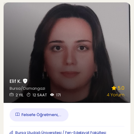
Elif K.
5.0
Bursa/Osmangazi
4 Yorum
2 YIL
12 SAAT
171
Felsefe Öğretmeni,...
Bursa Uludağ Üniversitesi / Fen-Edebiyat Fakültesi