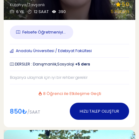
5.0
Kütahya/Tavşanlı
5 Yorum
6 YIL
12 SAAT
390
Felsefe Öğretmeniyi...
Anadolu Üniversitesi / Edebiyat Fakültesi
DERSLER : Danışmanlık,Sosyoloji
+5 ders
Başarıya ulaşmak için iyi bir rehber gerekir
8 Öğrenci ile Etkileşime Geçti
850₺
HIZLI TALEP OLUŞTUR
/SAAT