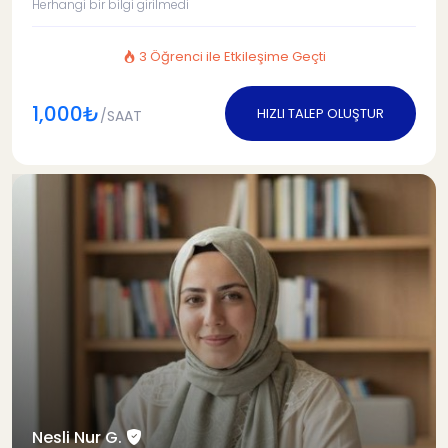
Herhangi bir bilgi girilmedi
3 Öğrenci ile Etkileşime Geçti
1,000₺
HIZLI TALEP OLUŞTUR
/SAAT
Nesli Nur G.