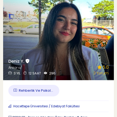
Deniz Y.
5.0
Ankara/
3 Yorum
3 YIL
12 SAAT
296
Rehberlik Ve Psikol...
Hacettepe Üniversitesi / Edebiyat Fakültesi