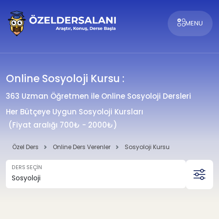
MENU
Online Sosyoloji Kursu :
363 Uzman Öğretmen ile Online Sosyoloji Dersleri
Her Bütçeye Uygun Sosyoloji Kursları
(Fiyat aralığı 700₺ - 2000₺)
Özel Ders
Online Ders Verenler
Sosyoloji Kursu
DERS SEÇİN