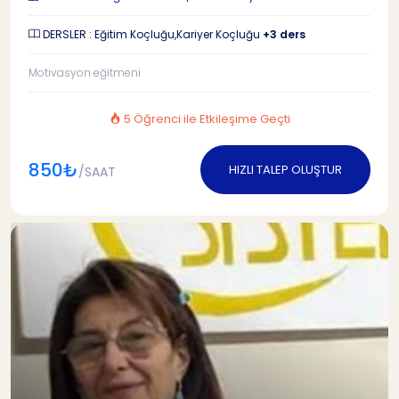
DERSLER : Eğitim Koçluğu,Kariyer Koçluğu
+3 ders
Motivasyon eğitmeni
5 Öğrenci ile Etkileşime Geçti
850₺
HIZLI TALEP OLUŞTUR
/SAAT