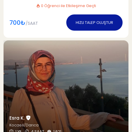
0 Öğrenci ile Etkileşime Geçti
700₺
HIZLI TALEP OLUŞTUR
/SAAT
Esra K.
Kocaeli/Darıca
1 YIL
4 SAAT
1.621