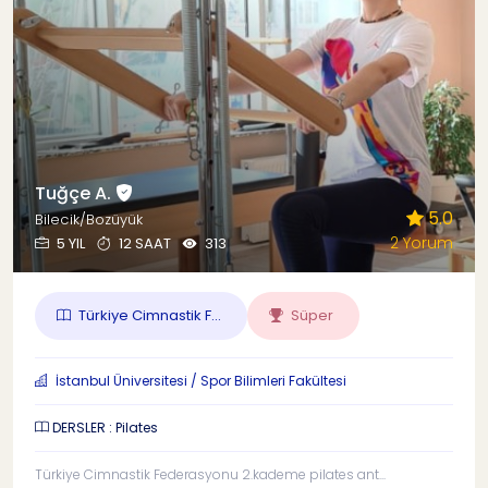
Tuğçe A.
5.0
Bilecik/Bozüyük
2 Yorum
5 YIL
12 SAAT
313
Türkiye Cimnastik F...
Süper
İstanbul Üniversitesi / Spor Bilimleri Fakültesi
DERSLER : Pilates
Türkiye Cimnastik Federasyonu 2.kademe pilates ant...