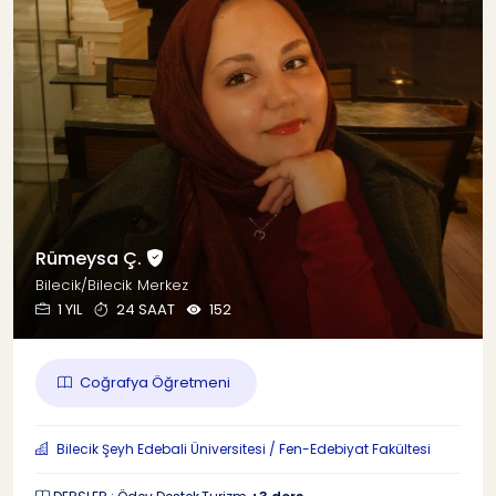
Rümeysa Ç.
Bilecik/Bilecik Merkez
1 YIL
24 SAAT
152
Coğrafya Öğretmeni
Bilecik Şeyh Edebali Üniversitesi / Fen-Edebiyat Fakültesi