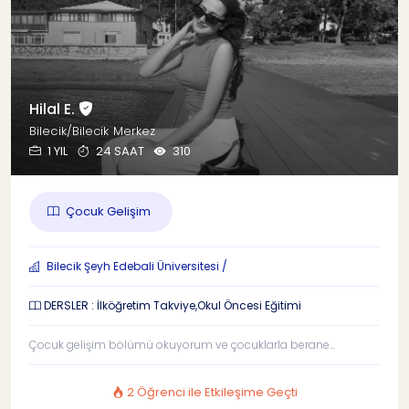
Hilal E.
Bilecik/Bilecik Merkez
1 YIL
24 SAAT
310
Çocuk Gelişim
Bilecik Şeyh Edebali Üniversitesi /
DERSLER : İlköğretim Takviye,Okul Öncesi Eğitimi
Çocuk gelişim bölümü okuyorum ve çocuklarla berane...
2 Öğrenci ile Etkileşime Geçti