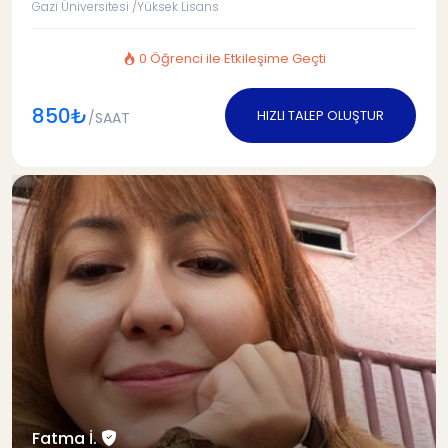
Gazi Üniversitesi /Yüksek Lisans
0 Öğrenci ile Etkileşime Geçti
850₺
HIZLI TALEP OLUŞTUR
/SAAT
Fatma İ.