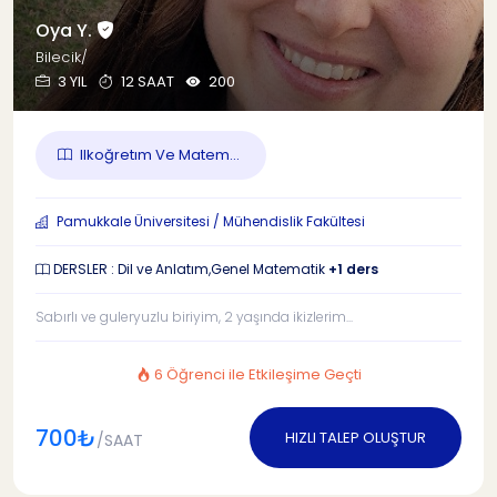
Oya Y.
Bilecik/
3 YIL
12 SAAT
200
Ilkoğretım Ve Matem...
Pamukkale Üniversitesi / Mühendislik Fakültesi
DERSLER : Dil ve Anlatım,Genel Matematik
+1 ders
Sabırlı ve guleryuzlu biriyim, 2 yaşında ikizlerim...
6 Öğrenci ile Etkileşime Geçti
700₺
HIZLI TALEP OLUŞTUR
/SAAT