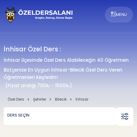
MENU
İnhisar Özel Ders :
İnhisar ilçesinde Özel Ders Alabileceğin 40 Öğretmen
Bütçenize En Uygun İnhisar-Bilecik Özel Ders Veren
Öğretmenleri Keşfedin!
(Fiyat aralığı 700₺ - 1500₺)
Özel Ders
Şehirler
Bilecik
İnhisar
DERS SEÇİN