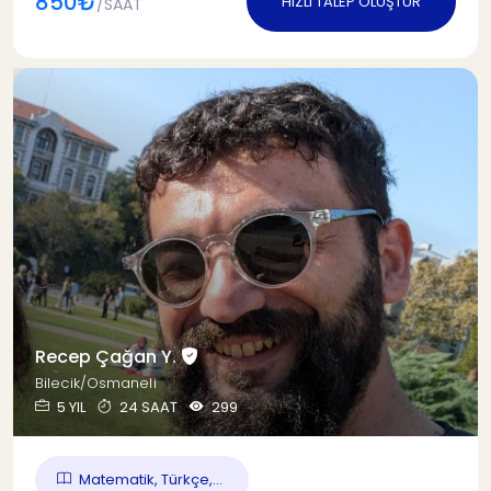
850₺
HIZLI TALEP OLUŞTUR
/SAAT
Recep Çağan Y.
Bilecik/Osmaneli
5 YIL
24 SAAT
299
Matematik, Türkçe,...