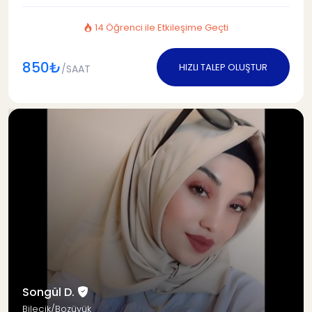
14 Öğrenci ile Etkileşime Geçti
850₺
HIZLI TALEP OLUŞTUR
/SAAT
Songül D.
Bilecik/Bozüyük