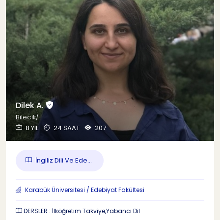
Dilek A.
Bilecik/
8 YIL
24 SAAT
207
İngiliz Dili Ve Ede...
Karabük Üniversitesi / Edebiyat Fakültesi
DERSLER : İlköğretim Takviye,Yabancı Dil