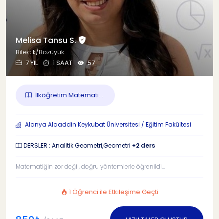
Melisa Tansu S.
Bilecik/Bozüyük
7 YIL
1 SAAT
57
İlköğretim Matemati...
Alanya Alaaddin Keykubat Üniversitesi / Eğitim Fakültesi
DERSLER : Analitik Geometri,Geometri
+2 ders
Matematiğin zor değil, doğru yöntemlerle öğrenildi...
1 Öğrenci ile Etkileşime Geçti