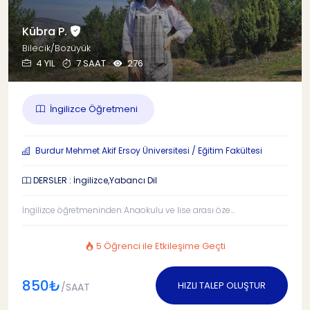
Kübra P.
Bilecik/Bozüyük
4 YIL
7 SAAT
276
İngilizce Öğretmeni
Burdur Mehmet Akif Ersoy Üniversitesi / Eğitim Fakültesi
DERSLER : İngilizce,Yabancı Dil
İngilizce öğretmeninden Anaokulu ve lise arası öze...
5 Öğrenci ile Etkileşime Geçti
850₺
HIZLI TALEP OLUŞTUR
/SAAT