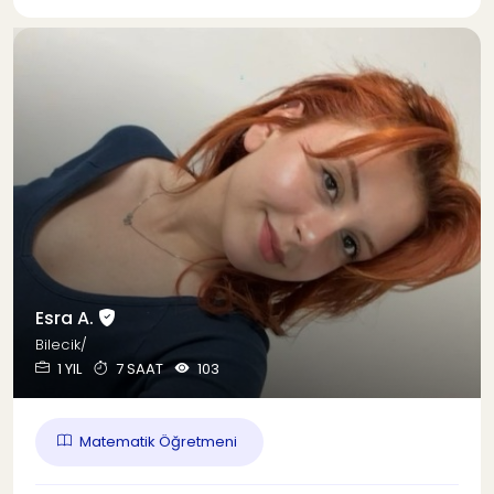
Esra A.
Bilecik/
1 YIL
7 SAAT
103
Matematik Öğretmeni