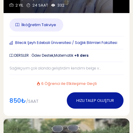
2 YIL
24 SAAT
332
İlköğretim Takviye
Bilecik Şeyh Edebali Üniversitesi / Sağlık Bilimleri Fakültesi
DERSLER : Ödev Destek,Matematik
+6 ders
Sağlıkçıyım çok alanda geliştirdim kendimi belge v...
6 Öğrenci ile Etkileşime Geçti
850₺
HIZLI TALEP OLUŞTUR
/SAAT