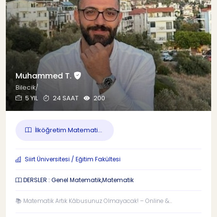
Muhammed T.
Bilecik/
5 YIL
24 SAAT
200
İlköğretim Matemati...
Siirt Üniversitesi / Eğitim Fakültesi
DERSLER : Genel Matematik,Matematik
📚 Matematik Artık Kâbusunuz Olmayacak! – Online &...