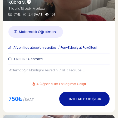
Kübra S.
Bilecik/Bilecik Merkez
7 YIL
24 SAAT
151
Matematik Öğretmeni
Afyon Kocatepe Üniversitesi / Fen-Edebiyat Fakültesi
DERSLER : Geometri
Matematiğin Mantığını Keşfedin: 7 Yıllık Tecrübe i...
4 Öğrenci ile Etkileşime Geçti
750₺
HIZLI TALEP OLUŞTUR
/SAAT