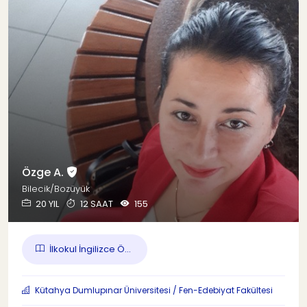
Özge A.
Bilecik/Bozüyük
20 YIL
12 SAAT
155
İlkokul İngilizce Ö...
Kütahya Dumlupınar Üniversitesi / Fen-Edebiyat Fakültesi