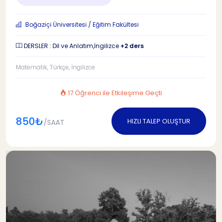
Boğaziçi Üniversitesi / Eğitim Fakültesi
DERSLER : Dil ve Anlatım,İngilizce
+2 ders
Matematik, Türkçe, İngilizce
17 Öğrenci ile Etkileşime Geçti
850₺
HIZLI TALEP OLUŞTUR
/SAAT