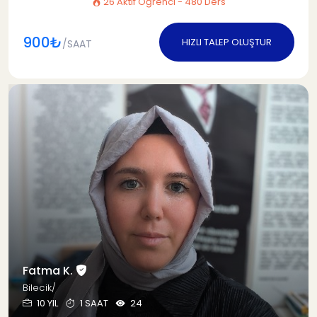
26 Aktif Öğrenci - 480 Ders
900₺
HIZLI TALEP OLUŞTUR
/SAAT
Fatma K.
Bilecik/
10 YIL
1 SAAT
24