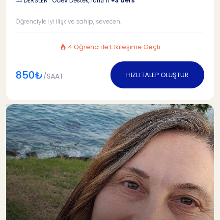
DERSLER : Ödev Destek,Turizm
+3 ders
Öğrenciyle iyi ilişkiye sahip, sevecen.
4 Öğrenci ile Etkileşime Geçti
850₺
HIZLI TALEP OLUŞTUR
/SAAT