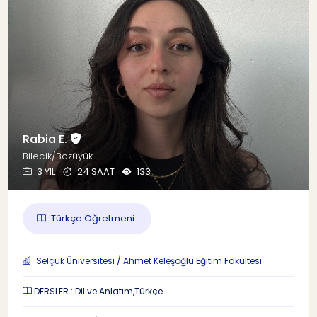
Rabia E.
Bilecik/Bozüyük
3 YIL
24 SAAT
133
Türkçe Öğretmeni
Selçuk Üniversitesi / Ahmet Keleşoğlu Eğitim Fakültesi
DERSLER : Dil ve Anlatım,Türkçe