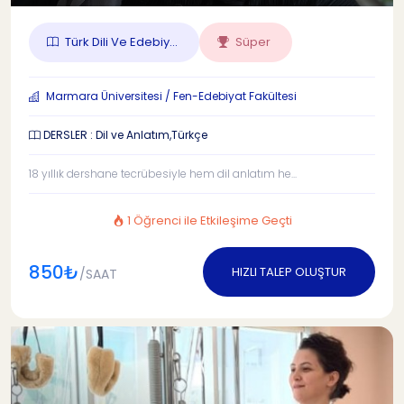
Türk Dili Ve Edebiy...
Süper
Marmara Üniversitesi / Fen-Edebiyat Fakültesi
DERSLER : Dil ve Anlatım,Türkçe
18 yıllık dershane tecrübesiyle hem dil anlatım he...
1 Öğrenci ile Etkileşime Geçti
850₺
HIZLI TALEP OLUŞTUR
/SAAT