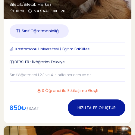
Bilecik/Bilecik Merkez
10 YIL
24 SAAT
128
Sınıf Öğretmeninliğ...
Kastamonu Üniversitesi / Eğitim Fakültesi
DERSLER : İlköğretim Takviye
Sınıf öğretmeni 1,2,3 ve 4. sınıfta her ders ve or...
0 Öğrenci ile Etkileşime Geçti
850₺
HIZLI TALEP OLUŞTUR
/SAAT