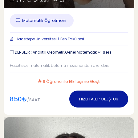
3 YIL
24 SAAT
231
Matematik Öğretmeni
Hacettepe Üniversitesi / Fen Fakültesi
DERSLER : Analitik Geometri,Genel Matematik
+1 ders
Hacettepe matematik bölümü mezunundan özel ders
6 Öğrenci ile Etkileşime Geçti
850₺
HIZLI TALEP OLUŞTUR
/SAAT