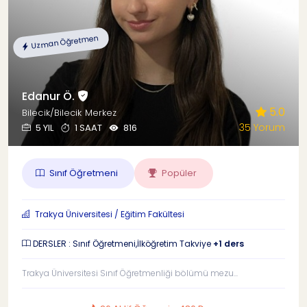
Uzman Öğretmen
Edanur Ö.
5.0
Bilecik/Bilecik Merkez
35 Yorum
5 YIL
1 SAAT
816
Sınıf Öğretmeni
Popüler
Trakya Üniversitesi / Eğitim Fakültesi
DERSLER : Sınıf Öğretmeni,İlköğretim Takviye
+1 ders
Trakya Üniversitesi Sınıf Öğretmenliği bölümü mezu...