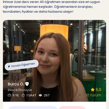
İnhisar özel ders veren 40 öğretmen arasından size en uygun
öğretmenimizi hemen keşfedin. Öğretmenlerin branşları,
tecrübeleri, fiyatları ve daha fazlasına ulaşın!
Uzman Öğretmen
Burcu Ö.
5.0
Bilecik/Bozüyük
10 Yorum
5 YIL
1 SAAT
267