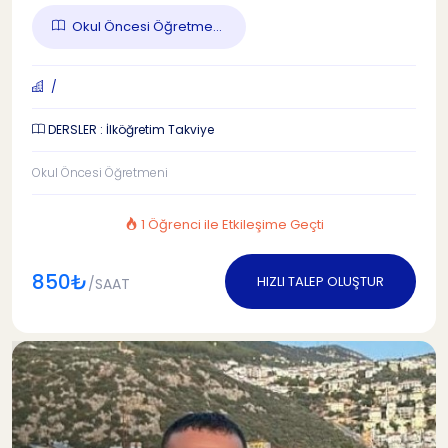
Okul Öncesi Öğretme...
/
DERSLER : İlköğretim Takviye
Okul Öncesi Öğretmeni
1 Öğrenci ile Etkileşime Geçti
850₺
HIZLI TALEP OLUŞTUR
/SAAT