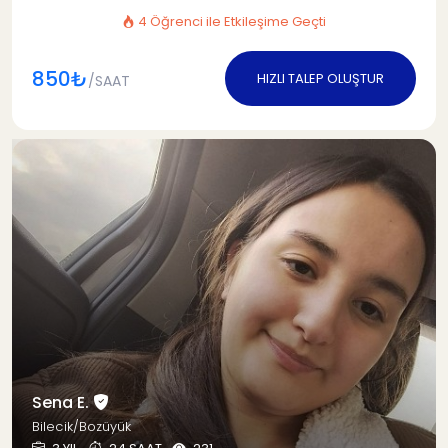
4 Öğrenci ile Etkileşime Geçti
850₺
HIZLI TALEP OLUŞTUR
/SAAT
Sena E.
Bilecik/Bozüyük