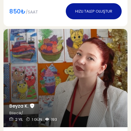
850₺
HIZLI TALEP OLUŞTUR
/SAAT
Beyza K.
Bilecik/
2 YIL
1 GÜN
193