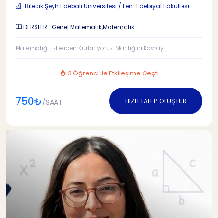
Bilecik Şeyh Edebali Üniversitesi / Fen-Edebiyat Fakültesi
DERSLER : Genel Matematik,Matematik
Matematiği Ezberden Kurtarıyoruz: Mantığını Kavray...
3 Öğrenci ile Etkileşime Geçti
750₺
HIZLI TALEP OLUŞTUR
/SAAT