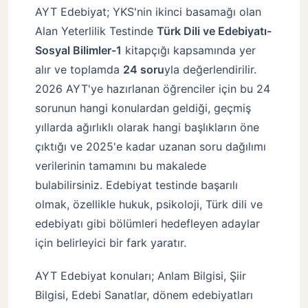
AYT Edebiyat; YKS'nin ikinci basamağı olan
Alan Yeterlilik Testinde
Türk Dili ve Edebiyatı-
8 Yıllık Verinin Söyledikleri
3
Sosyal Bilimler-1
kitapçığı kapsamında yer
alır ve toplamda
24 soru
yla değerlendirilir.
Anlam Bilgisi + Divan Edebiyatı
4
2026 AYT'ye hazırlanan öğrenciler için bu 24
sorunun hangi konulardan geldiği, geçmiş
Batı Edebiyat Akımları
5
yıllarda ağırlıklı olarak hangi başlıkların öne
çıktığı ve 2025'e kadar uzanan soru dağılımı
Cumhuriyet Dönemi
6
verilerinin tamamını bu makalede
bulabilirsiniz. Edebiyat testinde başarılı
olmak, özellikle hukuk, psikoloji, Türk dili ve
Tanzimat / Servet-i Fünun / Milli Edebiyat
7
edebiyatı gibi bölümleri hedefleyen adaylar
için belirleyici bir fark yaratır.
2026 AYT Edebiyat'a Nasıl Hazırlanmalı?
8
AYT Edebiyat konuları; Anlam Bilgisi, Şiir
Sonuç
9
Bilgisi, Edebi Sanatlar, dönem edebiyatları