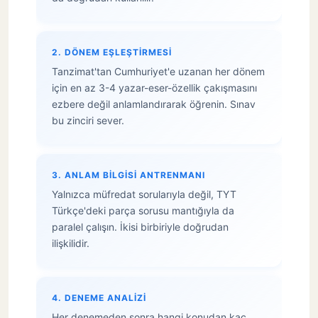
2. DÖNEM EŞLEŞTIRMESI
Tanzimat'tan Cumhuriyet'e uzanan her dönem
için en az 3-4 yazar-eser-özellik çakışmasını
ezbere değil anlamlandırarak öğrenin. Sınav
bu zinciri sever.
3. ANLAM BILGISI ANTRENMANI
Yalnızca müfredat sorularıyla değil, TYT
Türkçe'deki parça sorusu mantığıyla da
paralel çalışın. İkisi birbiriyle doğrudan
ilişkilidir.
4. DENEME ANALIZI
Her denemeden sonra hangi konudan kaç