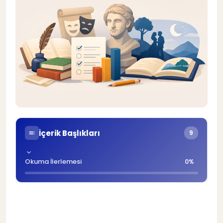
İçerik Başlıkları
9
Okuma İlerlemesi
0%
2026 AYT Edebiyat Konuları
1
2026 AYT Edebiyat Soru Dağılımı
2