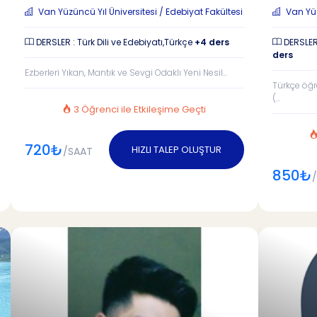
Van Yüzüncü Yıl Üniversitesi / Edebiyat Fakültesi
Van Yüzü
DERSLER : Türk Dili ve Edebiyatı,Türkçe
+4 ders
DERSLER 
ders
Ezberleri Yıkan, Mantık ve Sevgi Odaklı Yeni Nesil...
Türkçe öğr
(...
3 Öğrenci ile Etkileşime Geçti
720₺
HIZLI TALEP OLUŞTUR
/SAAT
850₺