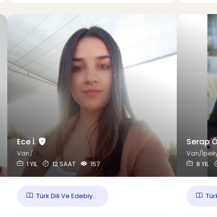
Ece İ.
Serap 
Van/
Van/İpek
1 YIL
12 SAAT
157
8 YIL
Türk Dili Ve Edebiy...
Tür