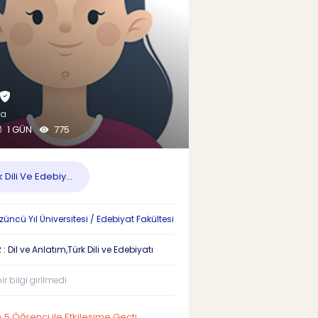
ba
1 GÜN
775
 Dili Ve Edebiy...
üncü Yıl Üniversitesi / Edebiyat Fakültesi
: Dil ve Anlatım,Türk Dili ve Edebiyatı
r bilgi girilmedi
5 Öğrenci ile Etkileşime Geçti