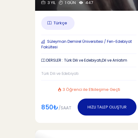
3 YIL
1 GÜN
447
Türkçe
Süleyman Demirel Üniversitesi / Fen-Edebiyat
Fakültesi
DERSLER : Türk Dili ve Edebiyatı,Dil ve Anlatım
Türk Dili ve Edebiyatı
3 Öğrenci ile Etkileşime Geçti
850₺
HIZLI TALEP OLUŞTUR
/SAAT