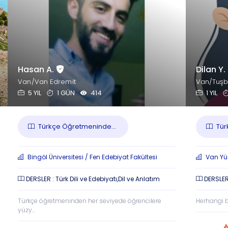
Hasan A.
Dilan Y.
Van/Van Edremit
Van/Tuş
5 YIL
1 GÜN
414
1 YIL
Türkçe Öğretmeninde...
Türk
Bingöl Üniversitesi / Fen Edebiyat Fakültesi
Van Yüz
DERSLER : Türk Dili ve Edebiyatı,Dil ve Anlatım
DERSLER 
Türkçe öğretmeninden her seviyede öğrencilere
Herhangi bi
yüzy...