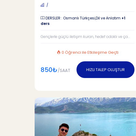
/
DERSLER : Osmanlı Türkçesi,Dil ve Anlatım
+1
ders
Gençlerle güçlü iletişim kuran, hedef odaklı ve ça...
0 Öğrenci ile Etkileşime Geçti
850₺
HIZLI TALEP OLUŞTUR
/SAAT