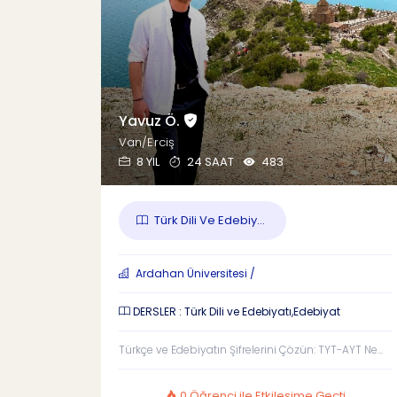
Yavuz Ö.
Van/Erciş
8 YIL
24 SAAT
483
Türk Dili Ve Edebiy...
Ardahan Üniversitesi /
DERSLER : Türk Dili ve Edebiyatı,Edebiyat
Türkçe ve Edebiyatın Şifrelerini Çözün: TYT-AYT Ne...
0 Öğrenci ile Etkileşime Geçti