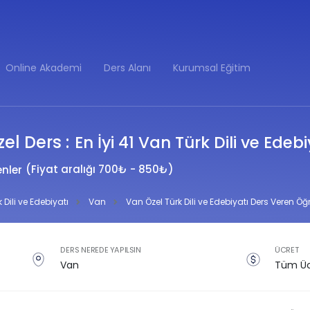
Online Akademi
Ders Alanı
Kurumsal Eğitim
el Ders :
En İyi 41 Van Türk Dili ve Ede
(Fiyat aralığı 700₺ - 850₺)
nler
 Dili ve Edebiyatı
Van
Van Özel Türk Dili ve Edebiyatı Ders Veren Ö
DERS NEREDE YAPILSIN
ÜCRET