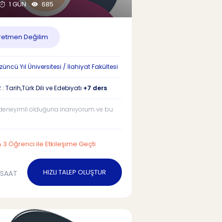
1 GÜN
685
etmen Değilim
ncü Yıl Üniversitesi / İlahiyat Fakültesi
: Tarih,Türk Dili ve Edebiyatı
+7 ders
deneyimli olduğuna inanıyorum ve bu
3 Öğrenci ile Etkileşime Geçti
HIZLI TALEP OLUŞTUR
/SAAT