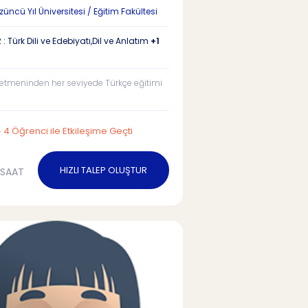
ncü Yıl Üniversitesi / Eğitim Fakültesi
: Türk Dili ve Edebiyatı,Dil ve Anlatım
+1
etmeninden her seviyede Türkçe eğitimi
4 Öğrenci ile Etkileşime Geçti
HIZLI TALEP OLUŞTUR
/SAAT