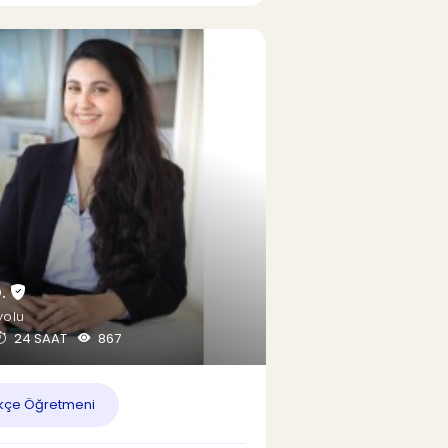
Ö.
yolu
24 SAAT
867
kçe Öğretmeni