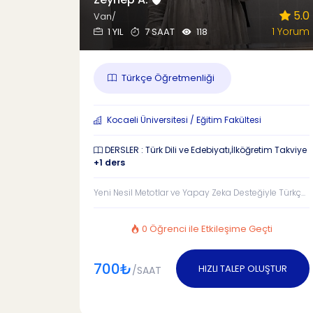
5.0
Van/
1 Yorum
1 YIL
7 SAAT
118
Türkçe Öğretmenliği
Kocaeli Üniversitesi / Eğitim Fakültesi
DERSLER : Türk Dili ve Edebiyatı,İlköğretim Takviye
+1 ders
Yeni Nesil Metotlar ve Yapay Zeka Desteğiyle Türkç...
0 Öğrenci ile Etkileşime Geçti
700₺
HIZLI TALEP OLUŞTUR
/SAAT