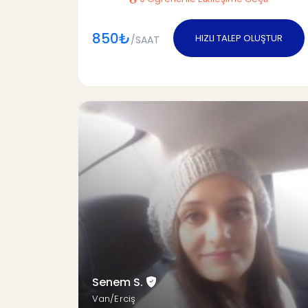
850₺
HIZLI TALEP OLUŞTUR
/SAAT
Senem S.
Van/Erciş