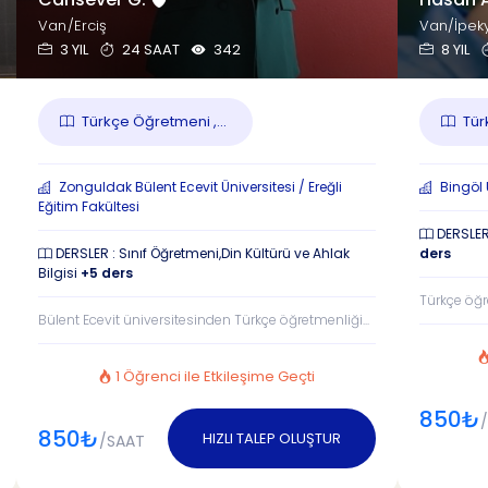
Van/Erciş
Van/İpek
3 YIL
24 SAAT
342
8 YIL
Türkçe Öğretmeni ,...
Türk
Zonguldak Bülent Ecevit Üniversitesi / Ereğli
Bingöl Ü
Eğitim Fakültesi
DERSLER 
DERSLER : Sınıf Öğretmeni,Din Kültürü ve Ahlak
ders
Bilgisi
+5 ders
Türkçe öğ
Bülent Ecevit üniversitesinden Türkçe öğretmenliği...
1 Öğrenci ile Etkileşime Geçti
850₺
850₺
HIZLI TALEP OLUŞTUR
/SAAT