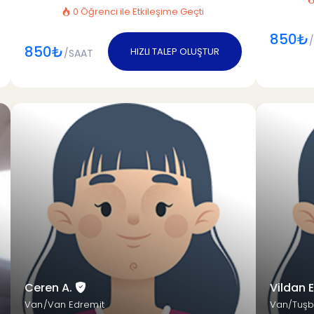
0 Öğrenci ile Etkileşime Geçti
850₺
850₺
HIZLI TALEP OLUŞTUR
/SAAT
Ceren A.
Vildan E
Van/Van Edremit
Van/Tuş