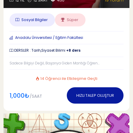
19 Yorum
12 YIL
12 SAAT
450
Sosyal Bilgiler
Süper
Anadolu Üniversitesi / Eğitim Fakültesi
DERSLER : Tarih,Siyaset Bilimi
+8 ders
Sadece Bilgiyi Değil, Başarıya Giden Mantığı Öğren...
14 Öğrenci ile Etkileşime Geçti
1,000₺
HIZLI TALEP OLUŞTUR
/SAAT