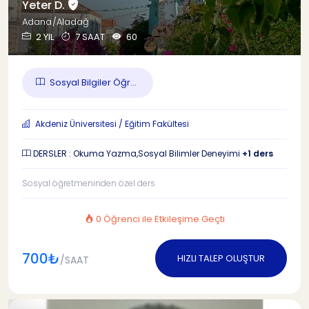
Yeter D.
Adana/Aladağ
2 YIL
7 SAAT
60
Sosyal Bilgiler Öğr...
Akdeniz Üniversitesi / Eğitim Fakültesi
DERSLER : Okuma Yazma,Sosyal Bilimler Deneyimi
+1 ders
Sosyal öğretmeninden özel ders
0 Öğrenci ile Etkileşime Geçti
700₺
HIZLI TALEP OLUŞTUR
/SAAT