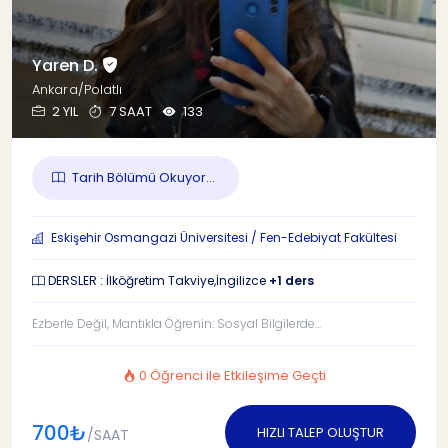
Yaren D.
Ankara/Polatlı
2 YIL
7 SAAT
133
Tarih Bölümü Okuyor...
Eskişehir Osmangazi Üniversitesi / Fen-Edebiyat Fakültesi
DERSLER : İlköğretim Takviye,İngilizce
+1 ders
Ezberle Değil, Mantıkla Öğrenin: Sosyal Bilgilerde...
0 Öğrenci ile Etkileşime Geçti
700₺
HIZLI TALEP OLUŞTUR
/SAAT