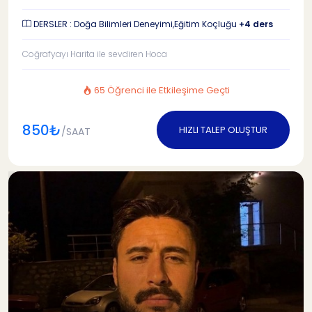
DERSLER : Doğa Bilimleri Deneyimi,Eğitim Koçluğu
+4 ders
Coğrafyayı Harita ile sevdiren Hoca
65 Öğrenci ile Etkileşime Geçti
850₺
HIZLI TALEP OLUŞTUR
/SAAT