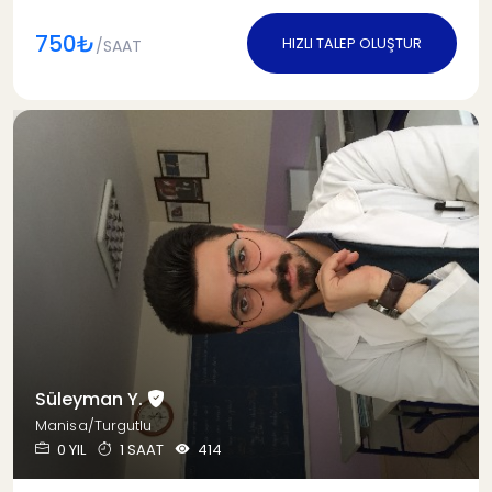
750₺
HIZLI TALEP OLUŞTUR
/SAAT
Süleyman Y.
Manisa/Turgutlu
0 YIL
1 SAAT
414