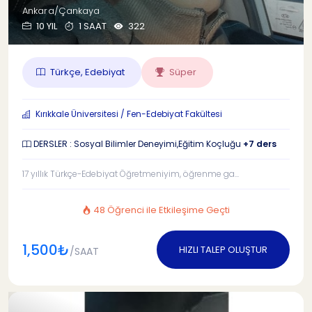
Ankara/Çankaya
10 YIL
1 SAAT
322
Türkçe, Edebiyat
Süper
Kırıkkale Üniversitesi / Fen-Edebiyat Fakültesi
DERSLER : Sosyal Bilimler Deneyimi,Eğitim Koçluğu
+7 ders
17 yıllık Türkçe-Edebiyat Öğretmeniyim, öğrenme ga...
48 Öğrenci ile Etkileşime Geçti
1,500₺
HIZLI TALEP OLUŞTUR
/SAAT