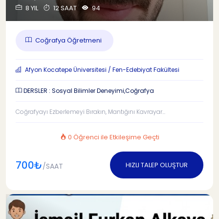
8 YIL
12 SAAT
94
Coğrafya Öğretmeni
Afyon Kocatepe Üniversitesi / Fen-Edebiyat Fakültesi
DERSLER : Sosyal Bilimler Deneyimi,Coğrafya
Coğrafyayı Ezberlemeyi Bırakın, Mantığını Kavrayar...
0 Öğrenci ile Etkileşime Geçti
700₺
HIZLI TALEP OLUŞTUR
/SAAT