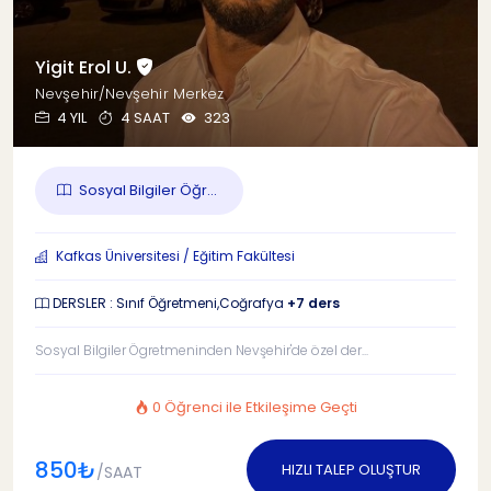
Yigit Erol U.
Nevşehir/Nevşehir Merkez
4 YIL
4 SAAT
323
Sosyal Bilgiler Öğr...
Kafkas Üniversitesi / Eğitim Fakültesi
DERSLER : Sınıf Öğretmeni,Coğrafya
+7 ders
Sosyal Bilgiler Ögretmeninden Nevşehir'de özel der...
0 Öğrenci ile Etkileşime Geçti
850₺
HIZLI TALEP OLUŞTUR
/SAAT