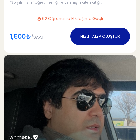
“35 yılını sınıf öğretmenliğine vermiş, matematiği...
62 Öğrenci ile Etkileşime Geçti
1,500₺
HIZLI TALEP OLUŞTUR
/SAAT
Ahmet E.