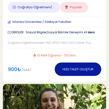
Coğrafya Öğretmeni/...
Popüler
İstanbul Üniversitesi / Edebiyat Fakültesi
DERSLER : Sosyal Bilgiler,Sosyal Bilimler Deneyimi
+1 ders
Coğrafya Öğretmeninden YKS-KPSS-MSÜ-LGS Online-Yüz...
13 Aktif Öğrenci - 131 Ders
900₺
HIZLI TALEP OLUŞTUR
/SAAT