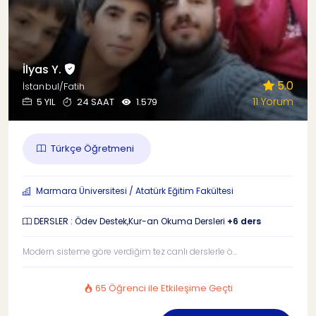
İlyas Y.
5.0
İstanbul/Fatih
11 Yorum
5 YIL
24 SAAT
1.579
Türkçe Öğretmeni
Marmara Üniversitesi / Atatürk Eğitim Fakültesi
DERSLER : Ödev Destek,Kur-an Okuma Dersleri
+6 ders
Modern sisteme göre verdiğim tez canlı derslerle ö...
65 Öğrenci ile Etkileşime Geçti