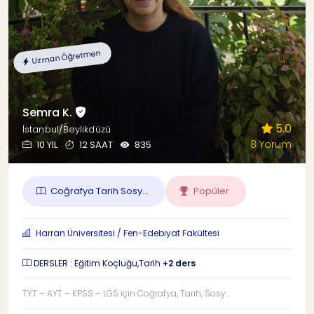
Uzman Öğretmen
Semra K.
5.0
İstanbul/Beylikdüzü
8 Yorum
10 YIL
12 SAAT
835
Coğrafya Tarih Sosy...
Popüler
Harran Üniversitesi / Fen-Edebiyat Fakültesi
DERSLER : Eğitim Koçluğu,Tarih
+2 ders
TYT – AYT – KPSS – LGS için Coğrafya, Tarih, Sosy...