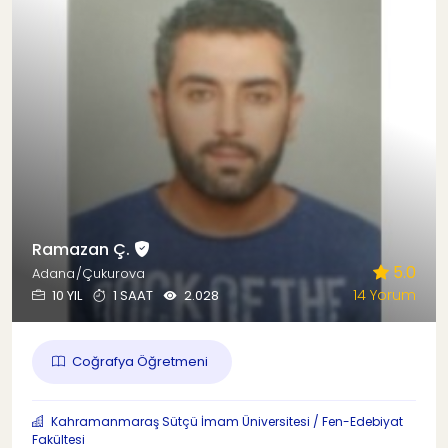
Ramazan Ç.
5.0
Adana/Çukurova
14 Yorum
10 YIL
1 SAAT
2.028
Coğrafya Öğretmeni
Kahramanmaraş Sütçü İmam Üniversitesi / Fen-Edebiyat
Fakültesi