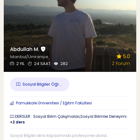
Abdullah M.
5.0
İstanbul/Ümraniye
2 Yorum
2 YIL
24 SAAT
282
Sosyal Bilgiler Öğr...
Pamukkale Üniversitesi / Eğitim Fakültesi
DERSLER : Sosyal Bilim Çalışmaları,Sosyal Bilimler Deneyimi
+2 ders
Sosyal Bilgiler dersi kapsamında profesyonel aland...