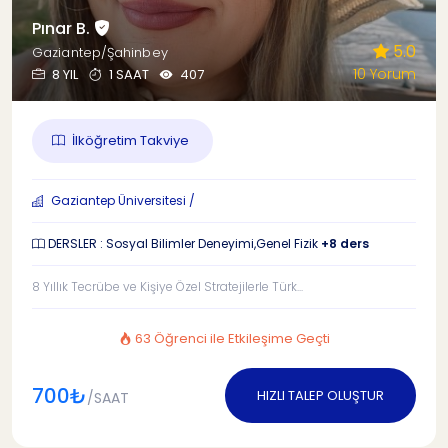
Pınar B.
5.0
Gaziantep/Şahinbey
10 Yorum
8 YIL
1 SAAT
407
İlköğretim Takviye
Gaziantep Üniversitesi /
DERSLER : Sosyal Bilimler Deneyimi,Genel Fizik
+8 ders
8 Yıllık Tecrübe ve Kişiye Özel Stratejilerle Türk...
63 Öğrenci ile Etkileşime Geçti
700₺
HIZLI TALEP OLUŞTUR
/SAAT