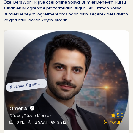
Özel Ders Alanı, kişiye özel online Sosyal Bilimler Deneyimi kursu
sunan en iyi öğrenme platformudur. Bugün, 605 uzman Sosyal
Bilimler Deneyimi öğretmeni arasından birini seçerek ders ayırtın
ve görüntülü dersin keyfini çıkarın.
Uzman Öğretmen
Ömer A.
5.0
Düzce/Düzce Merkez
64 Yorum
10 YIL
12 SAAT
3.912