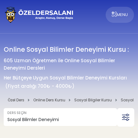
MENU
Online Sosyal Bilimler Deneyimi Kursu :
605 Uzman Öğretmen ile Online Sosyal Bilimler
Deneyimi Dersleri
Her Bütçeye Uygun Sosyal Bilimler Deneyimi Kursları
(Fiyat aralığı 700₺ - 4000₺)
Özel Ders
Online Ders Kursu
Sosyal Bilgiler Kursu
Sosyal Bi
DERS SEÇİN