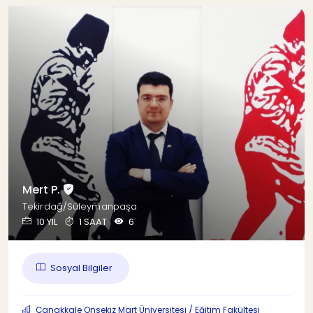
Mert P.
Tekirdağ/Süleymanpaşa
10 YIL
1 SAAT
6
Sosyal Bilgiler
Çanakkale Onsekiz Mart Üniversitesi / Eğitim Fakültesi