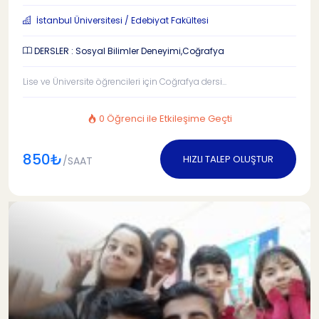
İstanbul Üniversitesi / Edebiyat Fakültesi
DERSLER : Sosyal Bilimler Deneyimi,Coğrafya
Lise ve Üniversite öğrencileri için Coğrafya dersi...
0 Öğrenci ile Etkileşime Geçti
850₺
HIZLI TALEP OLUŞTUR
/SAAT