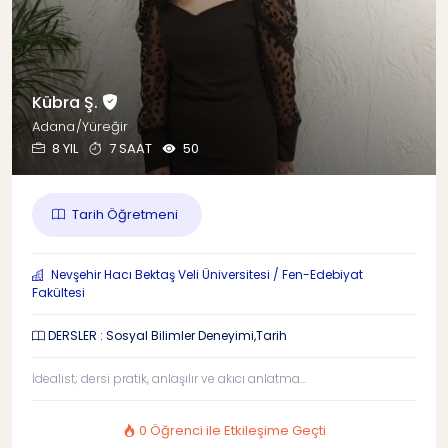
Kübra Ş.
Adana/Yüreğir
8 YIL
7 SAAT
50
Tarih Öğretmeni
Nevşehir Hacı Bektaş Veli Üniversitesi / Fen-Edebiyat
Fakültesi
DERSLER : Sosyal Bilimler Deneyimi,Tarih
İdealist; dersi pratik, anlaşılır ve akıcı anlatma...
0 Öğrenci ile Etkileşime Geçti