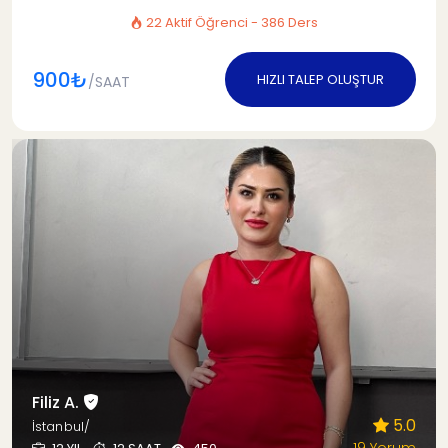
22 Aktif Öğrenci - 386 Ders
900₺
HIZLI TALEP OLUŞTUR
/SAAT
Filiz A.
5.0
İstanbul/