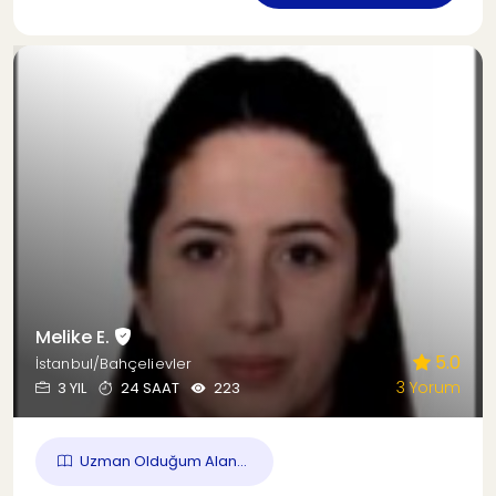
Melike E.
5.0
İstanbul/Bahçelievler
3 Yorum
3 YIL
24 SAAT
223
Uzman Olduğum Alan...