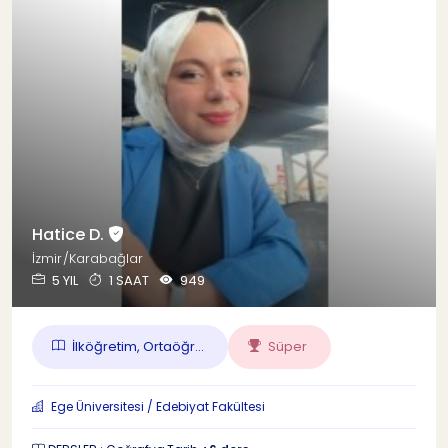
Hatice D.
İzmir/Karabağlar
5 YIL
1 SAAT
949
İlköğretim, Ortaöğr...
Süper
Ege Üniversitesi / Edebiyat Fakültesi