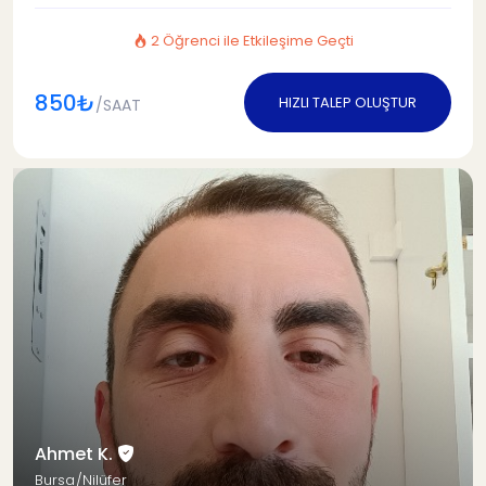
2 Öğrenci ile Etkileşime Geçti
850₺
HIZLI TALEP OLUŞTUR
/SAAT
Ahmet K.
Bursa/Nilüfer