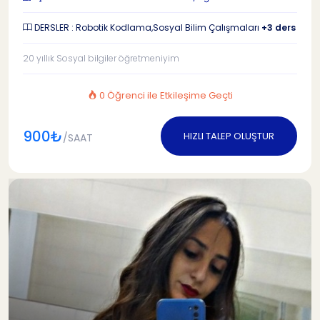
DERSLER : Robotik Kodlama,Sosyal Bilim Çalışmaları
+3 ders
20 yıllık Sosyal bilgiler öğretmeniyim
0 Öğrenci ile Etkileşime Geçti
900₺
HIZLI TALEP OLUŞTUR
/SAAT