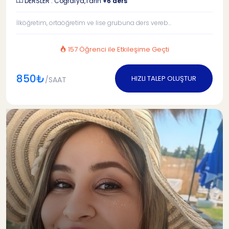
DERSLER : Coğrafya,Tarih
+6 ders
İlköğretim, ortaöğretim ve lise grubuna ders vereb...
157 Öğrenci ile Etkileşime Geçti
850₺
HIZLI TALEP OLUŞTUR
/SAAT