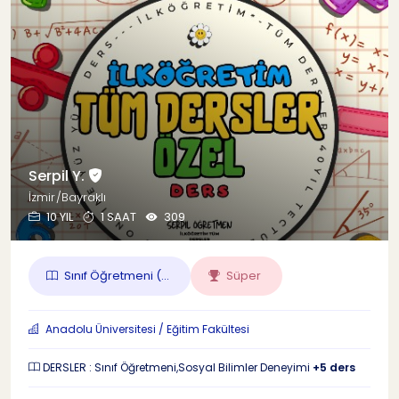
Serpil Y.
İzmir/Bayraklı
10 YIL
1 SAAT
309
Sınıf Öğretmeni (...
Süper
Anadolu Üniversitesi / Eğitim Fakültesi
DERSLER : Sınıf Öğretmeni,Sosyal Bilimler Deneyimi
+5 ders