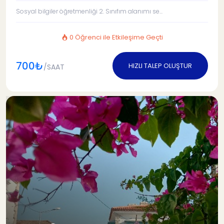
Sosyal bilgiler öğretmenliği 2. Sınıfım alanımı se...
0 Öğrenci ile Etkileşime Geçti
700₺
HIZLI TALEP OLUŞTUR
/SAAT