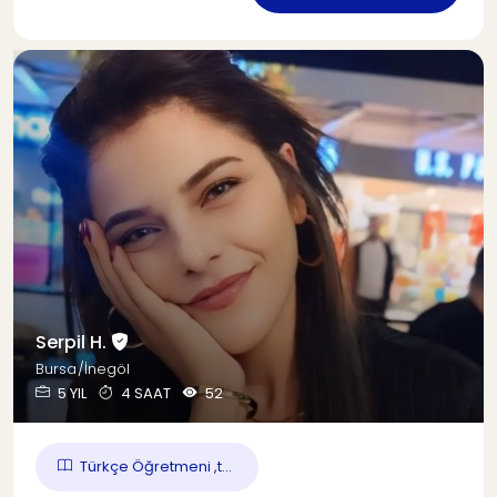
Serpil H.
Bursa/İnegöl
5 YIL
4 SAAT
52
Türkçe Öğretmeni ,t...