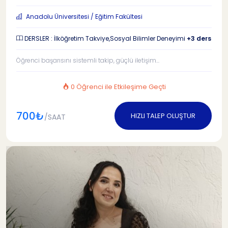
Anadolu Üniversitesi / Eğitim Fakültesi
DERSLER : İlköğretim Takviye,Sosyal Bilimler Deneyimi
+3 ders
Öğrenci başarısını sistemli takip, güçlü iletişim...
0 Öğrenci ile Etkileşime Geçti
700₺
HIZLI TALEP OLUŞTUR
/SAAT