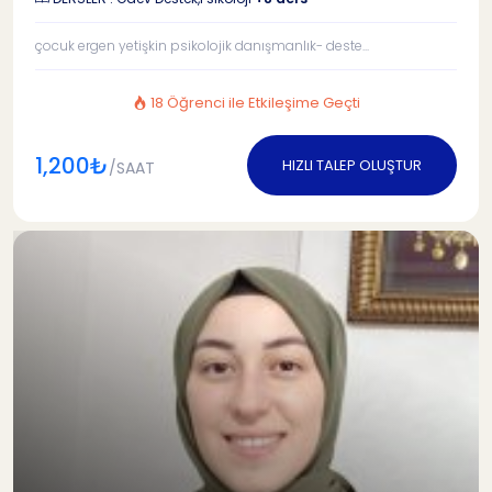
çocuk ergen yetişkin psikolojik danışmanlık- deste...
18 Öğrenci ile Etkileşime Geçti
1,200₺
HIZLI TALEP OLUŞTUR
/SAAT