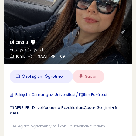
Dilara S.
Antalya/Konyaaltı
10 YIL
4 SAAT
409
Özel Eğitim Öğretme...
Süper
Eskişehir Osmangazi Üniversitesi / Eğitim Fakültesi
DERSLER : Dil ve Konuşma Bozuklukları,Çocuk Gelişimi
+6
ders
Özel eğitim öğretmeniyim. İlkokul düzeyinde akadem...