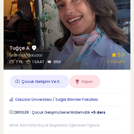
Tuğçe A.
5.0
İstanbul/Üsküdar
11 Yorum
7 YIL
1 SAAT
868
Çocuk Gelişimi Ve E...
Süper
Üsküdar Üniversitesi / Sağlık Bilimleri Fakültesi
DERSLER : Çocuk Gelişimi,Genel Matematik
+5 ders
Minik Adımlarla Büyük Başarılara: Eğlenerek Öğrene...