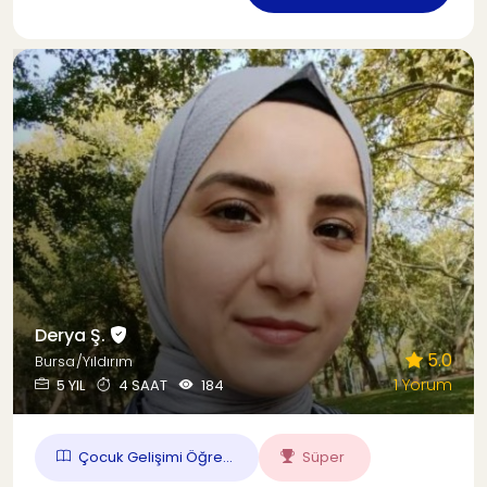
Derya Ş.
5.0
Bursa/Yıldırım
1 Yorum
5 YIL
4 SAAT
184
Çocuk Gelişimi Öğre...
Süper