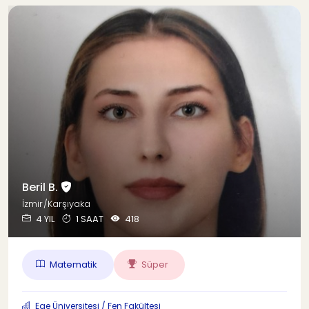
Beril B.
İzmir/Karşıyaka
4 YIL
1 SAAT
418
Matematik
Süper
Ege Üniversitesi / Fen Fakültesi