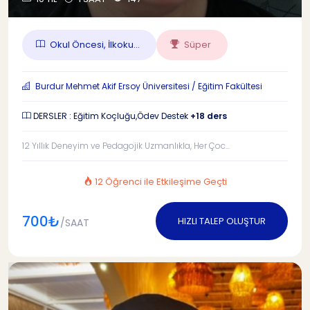
Okul Öncesi, İlkoku...
Süper
Burdur Mehmet Akif Ersoy Üniversitesi / Eğitim Fakültesi
DERSLER : Eğitim Koçluğu,Ödev Destek
+18 ders
12 Yıllık Deneyim ve Pedagojik Uzmanlıkla, Her Çoc...
12 Öğrenci ile Etkileşime Geçti
700₺
HIZLI TALEP OLUŞTUR
/SAAT