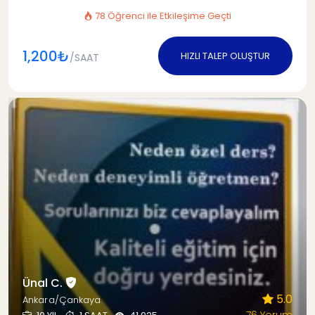
78 Öğrenci ile Etkileşime Geçti
1,200₺
HIZLI TALEP OLUŞTUR
/SAAT
Ünal C.
5.0
Ankara/Çankaya