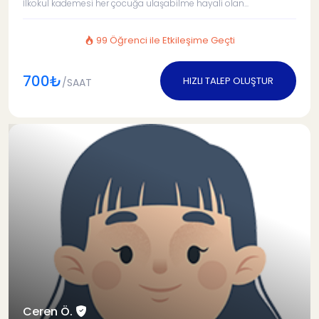
İlkokul kademesi her çocuğa ulaşabilme hayali olan...
99 Öğrenci ile Etkileşime Geçti
700₺
HIZLI TALEP OLUŞTUR
/SAAT
Ceren Ö.