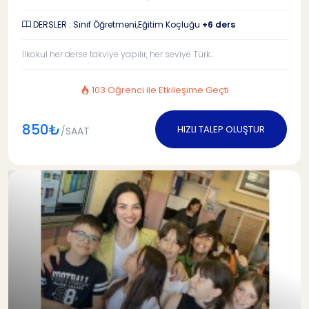
DERSLER : Sınıf Öğretmeni,Eğitim Koçluğu
+6 ders
İlkokul her derse takviye yapılır, her seviye Türk...
103 Öğrenci ile Etkileşime Geçti
850₺
HIZLI TALEP OLUŞTUR
/SAAT