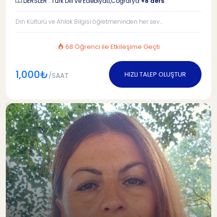
DERSLER : Türk Dili ve Edebiyatı,Coğrafya
+8 ders
Din Kültürü ve Ahlak Bilgisi öğretmeninden her sev...
68 Öğrenci ile Etkileşime Geçti
1,000₺
HIZLI TALEP OLUŞTUR
/SAAT