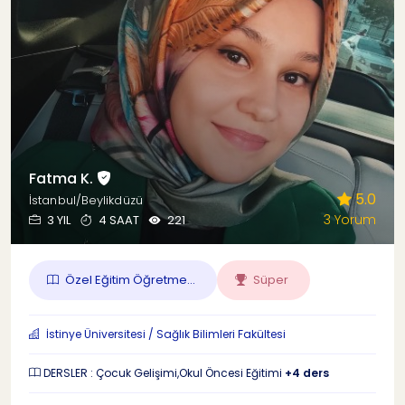
Fatma K.
5.0
İstanbul/Beylikdüzü
3 Yorum
3 YIL
4 SAAT
221
Özel Eğitim Öğretme...
Süper
İstinye Üniversitesi / Sağlık Bilimleri Fakültesi
DERSLER : Çocuk Gelişimi,Okul Öncesi Eğitimi
+4 ders