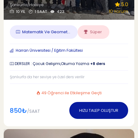
5.0
Şanlıurfa/Haliliye
10 Yorum
10 YIL
1 SAAT
423
Matematik Ve Geomet...
Süper
Harran Üniversitesi / Eğitim Fakültesi
DERSLER : Çocuk Gelişimi,Okuma Yazma
+8 ders
Şanlıurfa da her seviye ye özel ders verilir
49 Öğrenci ile Etkileşime Geçti
850₺
HIZLI TALEP OLUŞTUR
/SAAT