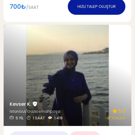
700₺
HIZLI TALEP OLUŞTUR
/SAAT
Kevser K.
5.0
İstanbul/Gaziosmanpaşa
8 Yorum
5 YIL
1 SAAT
1.419