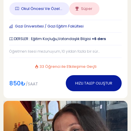
Okul Öncesi Ve Özel...
Süper
Gazi Üniversitesi / Gazi Eğitim Fakültesi
DERSLER : Eğitim Koçluğu,Vatandaşlık Bilgisi
+6 ders
Öğretmen lisesi mezunuyum, 10 yıldan fazla bir sür...
33 Öğrenci ile Etkileşime Geçti
850₺
HIZLI TALEP OLUŞTUR
/SAAT