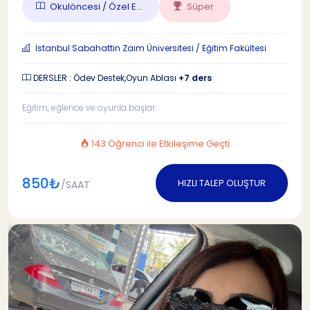
Okulöncesi / Özel E...
Süper
İstanbul Sabahattin Zaim Üniversitesi / Eğitim Fakültesi
DERSLER : Ödev Destek,Oyun Ablası
+7 ders
Eğitim, eğlence ve oyunla başlar.
143 Öğrenci ile Etkileşime Geçti
850₺
HIZLI TALEP OLUŞTUR
/SAAT