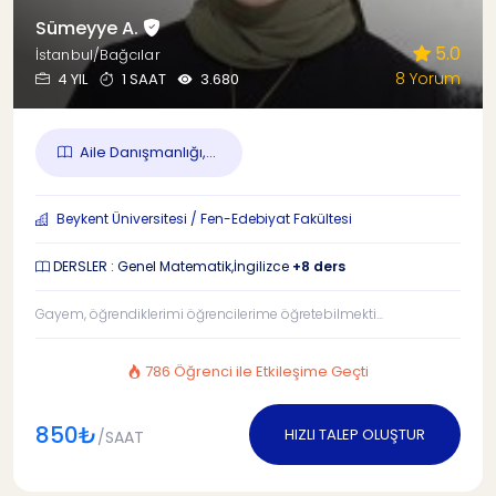
Sümeyye A.
5.0
İstanbul/Bağcılar
8 Yorum
4 YIL
1 SAAT
3.680
Aile Danışmanlığı,...
Beykent Üniversitesi / Fen-Edebiyat Fakültesi
DERSLER : Genel Matematik,İngilizce
+8 ders
Gayem, öğrendiklerimi öğrencilerime öğretebilmekti...
786 Öğrenci ile Etkileşime Geçti
850₺
HIZLI TALEP OLUŞTUR
/SAAT