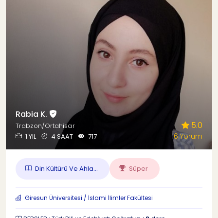
Rabia K.
5.0
Trabzon/Ortahisar
6 Yorum
1 YIL
4 SAAT
717
Din Kültürü Ve Ahla...
Süper
Giresun Üniversitesi / İslami İlimler Fakültesi