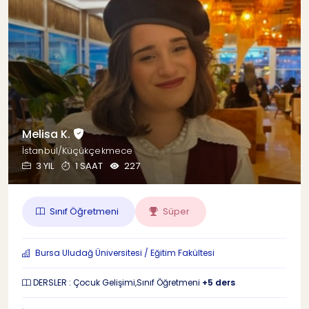
Melisa K.
İstanbul/Küçükçekmece
3 YIL
1 SAAT
227
Sınıf Öğretmeni
Süper
Bursa Uludağ Üniversitesi / Eğitim Fakültesi
DERSLER : Çocuk Gelişimi,Sınıf Öğretmeni
+5 ders