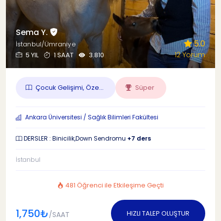
Sema Y.
5.0
İstanbul/Ümraniye
12 Yorum
5 YIL
1 SAAT
3.810
Çocuk Gelişimi, Öze...
Süper
Ankara Üniversitesi / Sağlık Bilimleri Fakültesi
DERSLER : Binicilik,Down Sendromu
+7 ders
İstanbul
481 Öğrenci ile Etkileşime Geçti
1,750₺
HIZLI TALEP OLUŞTUR
/SAAT