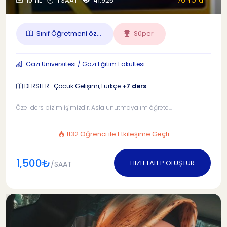
76 Yorum
10 YIL
1 SAAT
41.925
Sınıf Öğretmeni öz...
Süper
Gazi Üniversitesi / Gazi Eğitim Fakültesi
DERSLER : Çocuk Gelişimi,Türkçe
+7 ders
Özel ders bizim işimizdir. Asla unutmayalım öğrete...
1132 Öğrenci ile Etkileşime Geçti
1,500₺
HIZLI TALEP OLUŞTUR
/SAAT