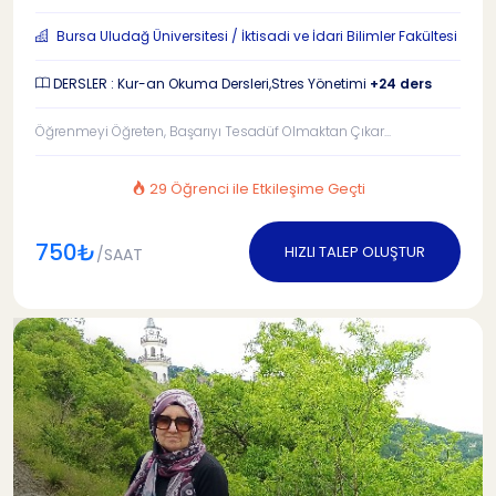
Bursa Uludağ Üniversitesi / İktisadi ve İdari Bilimler Fakültesi
DERSLER : Kur-an Okuma Dersleri,Stres Yönetimi
+24 ders
Öğrenmeyi Öğreten, Başarıyı Tesadüf Olmaktan Çıkar...
29 Öğrenci ile Etkileşime Geçti
750₺
HIZLI TALEP OLUŞTUR
/SAAT