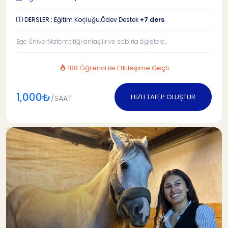
DERSLER : Eğitim Koçluğu,Ödev Destek
+7 ders
Ege ÜniverMatematiği anlaşılır ve sabırla öğretere...
188 Öğrenci ile Etkileşime Geçti
1,000₺
HIZLI TALEP OLUŞTUR
/SAAT