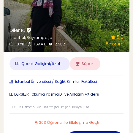
Diler K.
5.0
İstanbul/Bayrampaşa
5 Yorum
10 YIL
1 SAAT
2.582
Çocuk Gelişimi/özel...
Süper
İstanbul Üniversitesi / Sağlık Bilimleri Fakültesi
DERSLER : Okuma Yazma,Dil ve Anlatım
+7 ders
10 Yıllık Uzmanlıkla Her Yaşta Başarı: Kişiye Özel...
303 Öğrenci ile Etkileşime Geçti