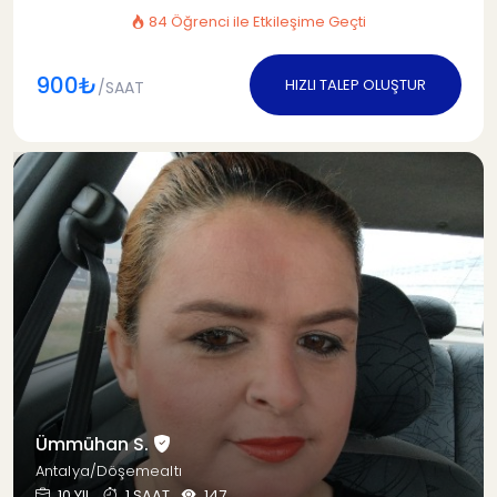
84 Öğrenci ile Etkileşime Geçti
900₺
HIZLI TALEP OLUŞTUR
/SAAT
Ümmühan S.
Antalya/Döşemealtı
10 YIL
1 SAAT
147