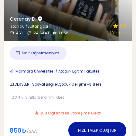
Cerenay D.
5.0
İstanbul/Sultangazi
10 Yorum
4 YIL
24 SAAT
1.856
Sınıf Öğretmeniyim
Marmara Üniversitesi / Atatürk Eğitim Fakültesi
DERSLER : Sosyal Bilgiler,Çocuk Gelişimi
+8 ders
1 2 3 4 5. Sınıflara indirimli ders
288 Öğrenci ile Etkileşime Geçti
850₺
HIZLI TALEP OLUŞTUR
/SAAT