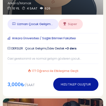
Ankara/Mamak
10 YIL
4 SAAT
626
Uzman Çocuk Gelişim...
Süper
Ankara Üniversitesi / Sağlık Bilimleri Fakültesi
DERSLER : Çocuk Gelişimi,Ödev Destek
+3 ders
Özel gereksinimli ve normal gelişim gösteren çocuk...
177 Öğrenci ile Etkileşime Geçti
3,000₺
HIZLI TALEP OLUŞTUR
/SAAT