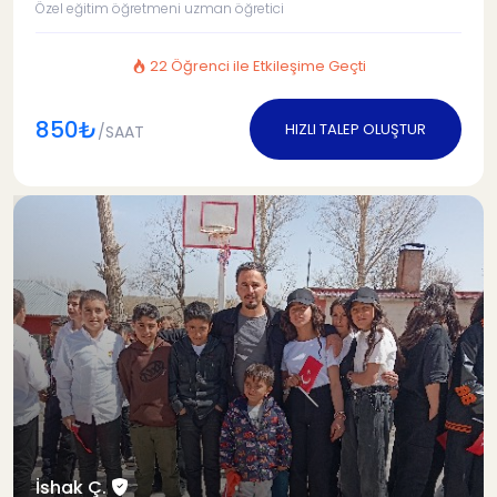
Özel eğitim öğretmeni uzman öğretici
22 Öğrenci ile Etkileşime Geçti
850₺
HIZLI TALEP OLUŞTUR
/SAAT
İshak Ç.