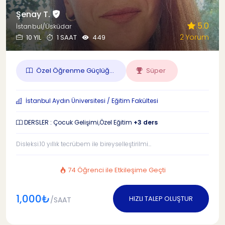
Şenay T.
5.0
İstanbul/Üsküdar
2 Yorum
10 YIL
1 SAAT
449
Özel Öğrenme Güçlüğ...
Süper
İstanbul Aydın Üniversitesi / Eğitim Fakültesi
DERSLER : Çocuk Gelişimi,Özel Eğitim
+3 ders
Disleksi.10 yıllık tecrübem ile bireyselleştirilmi...
74 Öğrenci ile Etkileşime Geçti
1,000₺
HIZLI TALEP OLUŞTUR
/SAAT