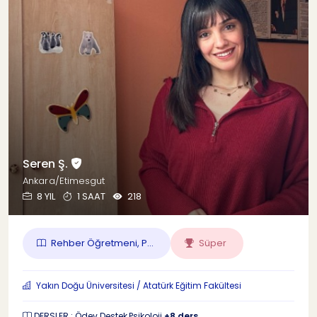
Seren Ş.
Ankara/Etimesgut
8 YIL
1 SAAT
218
Rehber Öğretmeni, P...
Süper
Yakın Doğu Üniversitesi / Atatürk Eğitim Fakültesi
DERSLER : Ödev Destek,Psikoloji
+8 ders