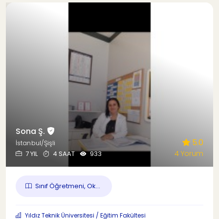
Sona Ş.
5.0
İstanbul/Şişli
4 Yorum
7 YIL
4 SAAT
933
Sınıf Öğretmeni, Ok...
Yıldız Teknik Üniversitesi / Eğitim Fakültesi