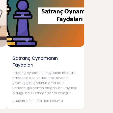
Satranç Oynamanın
Faydaları
Satranç oynamanın faydaları nelerdir.
Satrancın kısa vadede bir faydası
yokmuş gibi görünün ama uzun
vadede gerçekten olağanüstü faydası
olduğu belirli zaman sonra anlaşılır.
21 Nisan 2021 - 1 dakikalık okuma