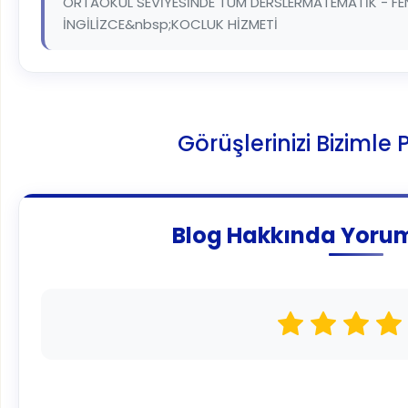
ORTAOKUL SEVİYESİNDE TÜM DERSLERMATEMATİK - F
İNGİLİZCE&nbsp;KOCLUK HİZMETİ
Görüşlerinizi Bizimle
Blog Hakkında Yoru