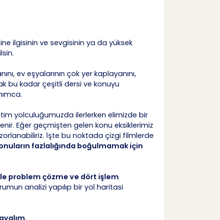
ine ilgisinin ve sevgisinin ya da yüksek
sin.
ını, ev eşyalarının çok yer kaplayanını,
 bu kadar çeşitli dersi ve konuyu
nımca.
im yolculuğumuzda ilerlerken elimizde bir
lenir. Eğer geçmişten gelen konu eksiklerimiz
orlanabiliriz. İşte bu noktada çizgi filmlerde
onuların fazlalığında boğulmamak için
le problem çözme ve dört işlem
un analizi yapılıp bir yol haritasi
ayalım.