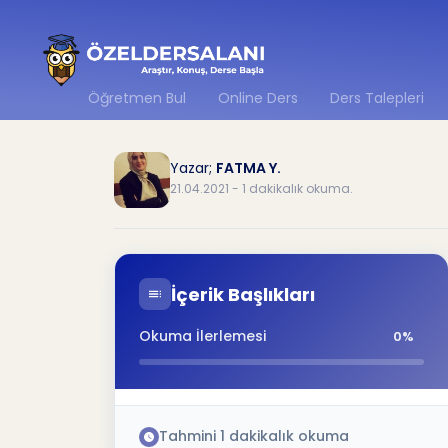
Öğretmen Bul
Online Ders
Ders Talepleri
Yazar;
FATMA Y.
21.04.2021 - 1 dakikalık okuma.
İçerik Başlıkları
Okuma İlerlemesi
0%
Tahmini
1
dakikalık okuma