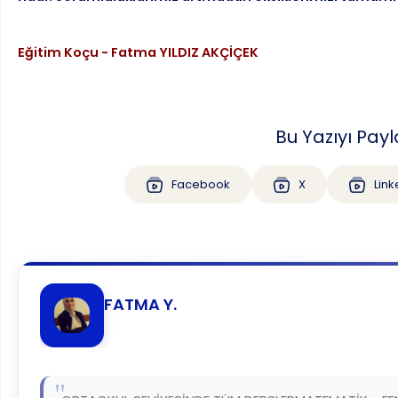
Eğitim Koçu - Fatma YILDIZ AKÇİÇEK
Bu Yazıyı Payl
Facebook
X
Link
FATMA Y.