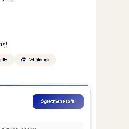
aş!
edin
Whatsapp
Öğretmen Profili