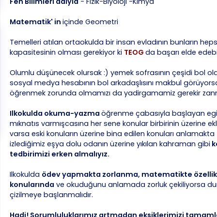
Fen Bilimleri adıyla
- Fizik-Biyoloji -Kimya
Matematik' in
içinde Geometri
Temelleri atılan ortaokulda bir insan evladının bunların heps
kapasitesinin olması gerekiyor ki
TEOG
da başarı elde edebil
Olumlu düşünecek olursak :) yemek sofrasının çeşidi bol olan
sosyal medya hesabının bol arkadaşlısını makbul görüyorsak
öğrenmek zorunda olmamızı da yadirgamamiz gerekir zan
Ilkokulda okuma-yazma
öğrenme çabasıyla başlayan egit
mıknatıs varmışcasına her sene konular birbirinin üzerine ek
varsa eski konuların üzerine bina edilen konuları anlamakta z
izlediğimiz eşya dolu odanın üzerine yıkılan kahraman gibi
k
tedbirimizi erken almalıyız.
Ilkokulda
ödev yapmakta zorlanma, matematikte özellik
konularında
ve okuduğunu anlamada zorluk çekiliyorsa durum
çizilmeye başlanmalıdır.
Hadi! Sorumluluklarımız artmadan eksiklerimizi tamaml