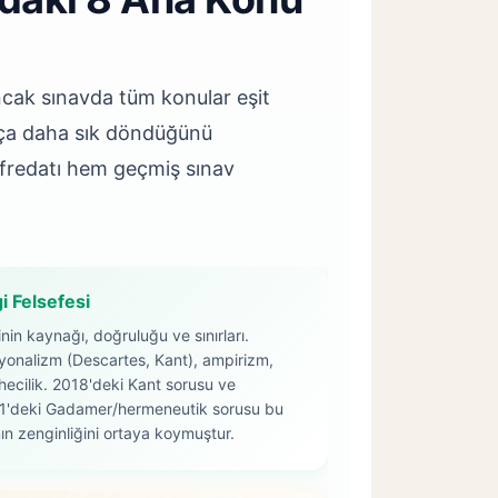
ncak sınavda tüm konular eşit
ıkça daha sık döndüğünü
fredatı hem geçmiş sınav
gi Felsefesi
inin kaynağı, doğruluğu ve sınırları.
yonalizm (Descartes, Kant), ampirizm,
hecilik. 2018'deki Kant sorusu ve
1'deki Gadamer/hermeneutik sorusu bu
nın zenginliğini ortaya koymuştur.