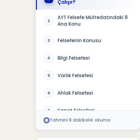
Çalışır?
AYT Felsefe Müfredatındaki 8
2
Ana Konu
Felsefenin Konusu
3
Bilgi Felsefesi
4
Varlık Felsefesi
5
Ahlak Felsefesi
6
Sanat Felsefesi
7
Tahmini
9
dakikalık okuma
Din Felsefesi
8