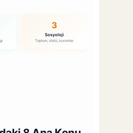
3
Sosyoloji
gı
Toplum, statü, kurumlar
daki 8 Ana Konu