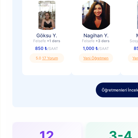
Göksu Y.
Nagihan Y.
Felsefe
+1 ders
Felsefe
+3 ders
Sosy
850 ₺
1,000 ₺
8
/SAAT
/SAAT
5.0
17 Yorum
Yeni Öğretmen
Ye
Öğretmenleri İncel
12
3-4