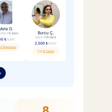
Mete D.
Burcu Ç.
oloji
+5 ders
Dans
+10 ders
50 ₺
/SAAT
2,500 ₺
/SAAT
ni Öğretmen
5.0
8 Yorum
e
8