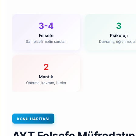
3-4
3
Felsefe
Psikoloji
Saf felsefi metin soruları
Davranış, öğrenme, al
2
Mantık
Önerme, kavram, ilkeler
KONU HARITASI
AYT Felsefe Müfredatın