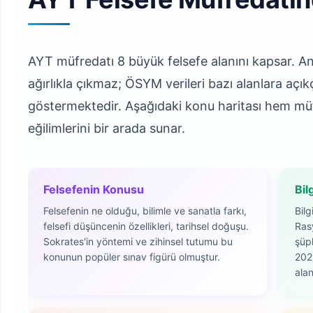
AYT müfredatı 8 büyük felsefe alanını kapsar. A
ağırlıkla çıkmaz; ÖSYM verileri bazı alanlara aç
göstermektedir. Aşağıdaki konu haritası hem mü
eğilimlerini bir arada sunar.
Felsefenin Konusu
Bil
Felsefenin ne olduğu, bilimle ve sanatla farkı,
Bilg
felsefi düşüncenin özellikleri, tarihsel doğuşu.
Ras
Sokrates'in yöntemi ve zihinsel tutumu bu
şüp
konunun popüler sınav figürü olmuştur.
202
ala