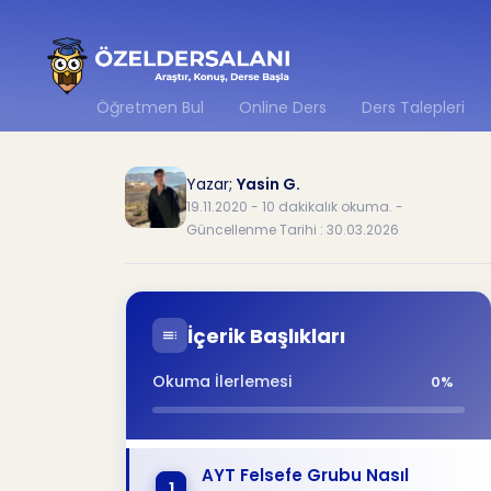
Öğretmen Bul
Online Ders
Ders Talepleri
Yazar;
Yasin G.
19.11.2020 - 10 dakikalık okuma. -
Güncellenme Tarihi : 30.03.2026
İçerik Başlıkları
Okuma İlerlemesi
0%
AYT Felsefe Grubu Nasıl
1