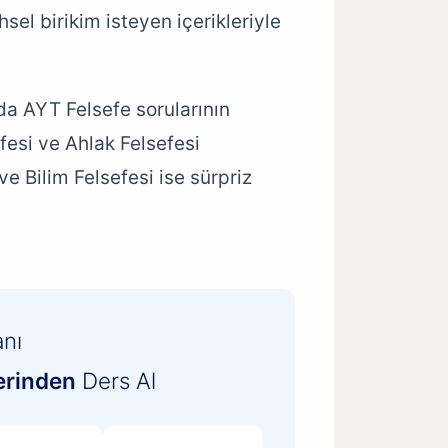
sel birikim isteyen içerikleriyle
a AYT Felsefe sorularının
efesi ve Ahlak Felsefesi
ve Bilim Felsefesi ise sürpriz
anı
erinden
Ders Al