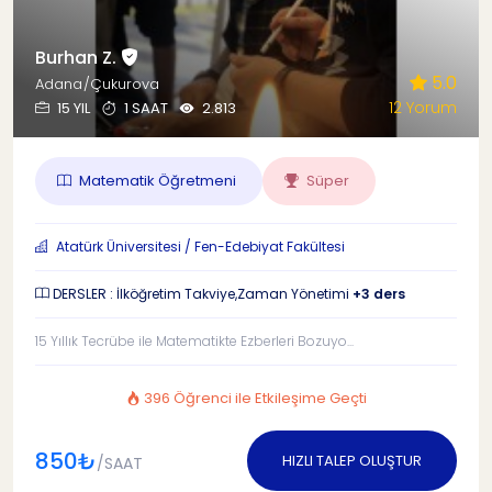
Burhan Z.
5.0
Adana/Çukurova
12 Yorum
15 YIL
1 SAAT
2.813
Matematik Öğretmeni
Süper
Atatürk Üniversitesi / Fen-Edebiyat Fakültesi
DERSLER : İlköğretim Takviye,Zaman Yönetimi
+3 ders
15 Yıllık Tecrübe ile Matematikte Ezberleri Bozuyo...
396 Öğrenci ile Etkileşime Geçti
850₺
HIZLI TALEP OLUŞTUR
/SAAT