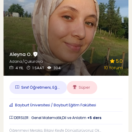
Aleyna O.
5.0
Adana/Çukurova
10 Yorum
4 YIL
1 SAAT
304
Sınıf Öğretmeni, Eğ...
Süper
Bayburt Üniversitesi / Bayburt Eğitim Fakültesi
DERSLER : Genel Matematik,Dil ve Anlatım
+5 ders
Öğrenmeyi Meraka, Bilgiyi Keşfe Dönüştürüyoruz: Ok...