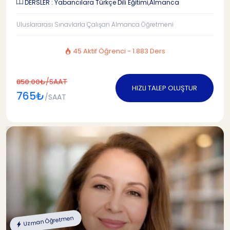
DERSLER : Yabancılara Türkçe Dili Eğitimi,Almanca
Uluslararası Sınavlarla Çalışan Almanca Öğretmeni
45 Aktif Öğrenci - 1.883 Ders
/SAAT
850.00₺
HIZLI TALEP OLUŞTUR
765₺
/SAAT
Uzman Öğretmen