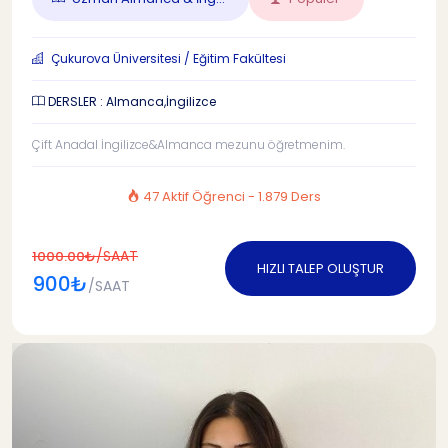
Çukurova Üniversitesi / Eğitim Fakültesi
DERSLER : Almanca,İngilizce
Çift Anadal İngilizce&Almanca mezunu öğretmenim.
47 Aktif Öğrenci - 1.879 Ders
/SAAT
1000.00₺
HIZLI TALEP OLUŞTUR
900₺
/SAAT