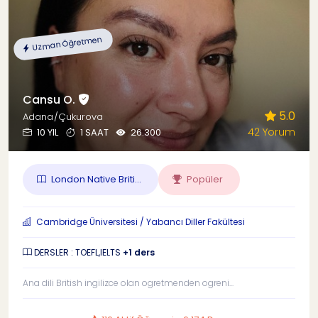
Uzman Öğretmen
Cansu O.
5.0
Adana/Çukurova
42 Yorum
10 YIL
1 SAAT
26.300
London Native Briti...
Popüler
Cambridge Üniversitesi / Yabancı Diller Fakültesi
DERSLER : TOEFL,IELTS
+1 ders
Ana dili British ingilizce olan ogretmenden ogreni...