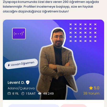
Ziyapaşa konumunda özel ders veren 290 öğretmen aşağıda
listelenmiştir. Profilleri incelemeye başlayıp, size en faydalı
olacağını düşündüğünüz öğretmeni bulun!
Uzman Öğretmen
Levent D.
5.0
Adana/Çukurova
38 Yorum
6 YIL
1 SAAT
49.249