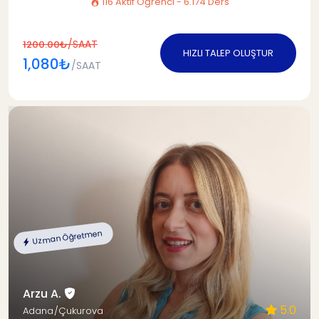
116 Aktif Öğrenci - 6.174 Ders
/SAAT
1200.00₺
HIZLI TALEP OLUŞTUR
1,080₺
/SAAT
Uzman Öğretmen
Arzu A.
5.0
Adana/Çukurova