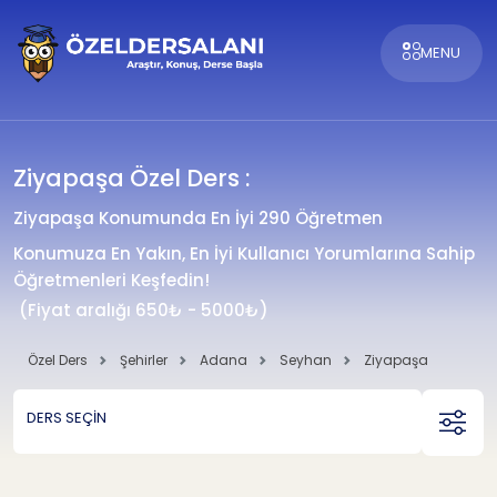
MENU
Ziyapaşa Özel Ders :
Ziyapaşa Konumunda En İyi 290 Öğretmen
Konumuza En Yakın, En İyi Kullanıcı Yorumlarına Sahip
Öğretmenleri Keşfedin!
(Fiyat aralığı 650₺ - 5000₺)
Özel Ders
Şehirler
Adana
Seyhan
Ziyapaşa
DERS SEÇİN