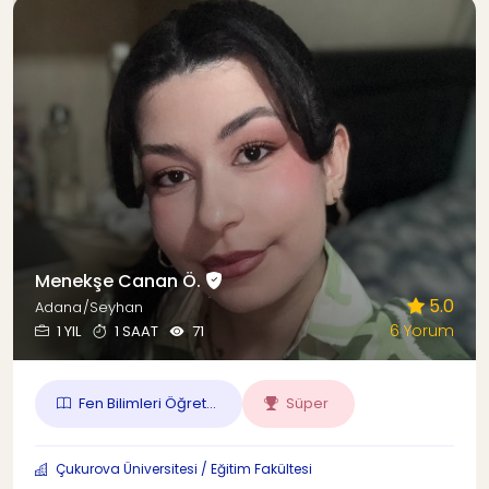
Menekşe Canan Ö.
5.0
Adana/Seyhan
6 Yorum
1 YIL
1 SAAT
71
Fen Bilimleri Öğret...
Süper
Çukurova Üniversitesi / Eğitim Fakültesi