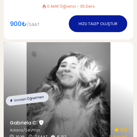
0 Aktif Öğrenci - 35 Ders
900₺
HIZLI TALEP OLUŞTUR
/SAAT
Uzman Öğretmen
Gabriela C.
5.0
Adana/Seyhan
5 Yorum
10 YIL
7 SAAT
5.317