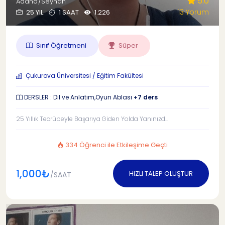
5.0
Adana/Seyhan
13 Yorum
25 YIL
1 SAAT
1.226
Sınıf Öğretmeni
Süper
Çukurova Üniversitesi / Eğitim Fakültesi
DERSLER : Dil ve Anlatım,Oyun Ablası
+7 ders
25 Yıllık Tecrübeyle Başarıya Giden Yolda Yanınızd...
334 Öğrenci ile Etkileşime Geçti
1,000₺
HIZLI TALEP OLUŞTUR
/SAAT