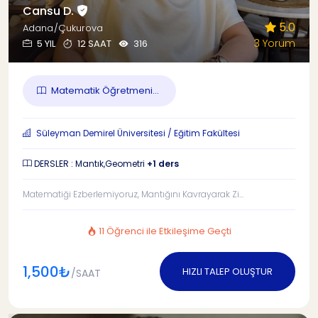
Cansu D.
5.0
Adana/Çukurova
3 Yorum
5 YIL
12 SAAT
316
Matematik Öğretmeni...
Süleyman Demirel Üniversitesi / Eğitim Fakültesi
DERSLER : Mantık,Geometri
+1 ders
Matematiği Ezberlemiyoruz, Mantığını Kavrayarak Zi...
11 Öğrenci ile Etkileşime Geçti
1,500₺
HIZLI TALEP OLUŞTUR
/SAAT