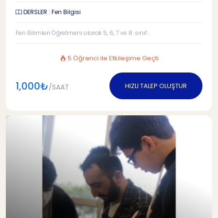
DERSLER : Fen Bilgisi
Fen Bilimleri Öğretmeni olarak 5, 6, 7 ve 8. sınıf...
5 Öğrenci ile Etkileşime Geçti
1,000₺
HIZLI TALEP OLUŞTUR
/SAAT