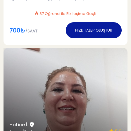
37 Öğrenci ile Etkileşime Geçti
700₺
HIZLI TALEP OLUŞTUR
/SAAT
Hatice İ.