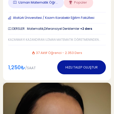
Uzman Matematik Öğr...
Popüler
Atatürk Üniversitesi / Kazım Karabekir Eğitim Fakültesi
DERSLER : Matematik,Diferansiyel Denklemler
+2 ders
KAZANMAYI KAZANDIRAN UZMAN MATEMATİK ÖĞRETMENİNDEN...
37 Aktif Öğrenci - 2.353 Ders
1,250₺
HIZLI TALEP OLUŞTUR
/SAAT