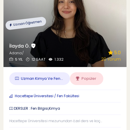
Uzman Öğretmen
İlayda Ö.
5.0
Adana/
20 Yorum
5 YIL
12 SAAT
1.332
Uzman Kimya Ve Fen...
Popüler
Hacettepe Üniversitesi / Fen Fakültesi
DERSLER : Fen Bilgisi,Kimya
Hacettepe Üniversitesi mezunundan özel ders ve koç...