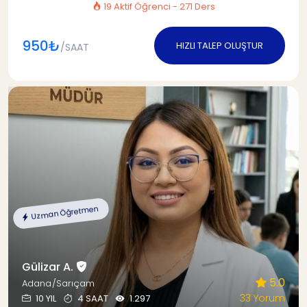
19 Aktif Öğrenci - 271 Ders
950₺
HIZLI TALEP OLUŞTUR
/SAAT
Uzman Öğretmen
Gülizar A.
5.0
Adana/Sarıçam
33 Yorum
10 YIL
4 SAAT
1.297