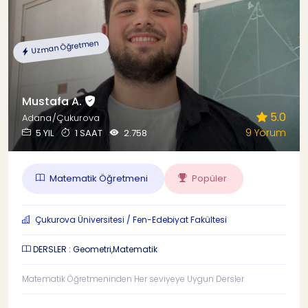
Uzman Öğretmen
Mustafa A.
5.0
Adana/Çukurova
9 Yorum
5 YIL
1 SAAT
2.758
Matematik Öğretmeni
Popüler
Çukurova Üniversitesi / Fen-Edebiyat Fakültesi
DERSLER : Geometri,Matematik
Matematik Öğretmeninden Her seviyeye Uygun Dersler