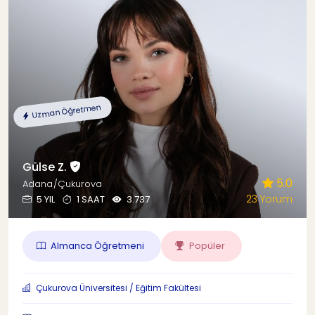
Uzman Öğretmen
Gülse Z.
5.0
Adana/Çukurova
23 Yorum
5 YIL
1 SAAT
3.737
Almanca Öğretmeni
Popüler
Çukurova Üniversitesi / Eğitim Fakültesi