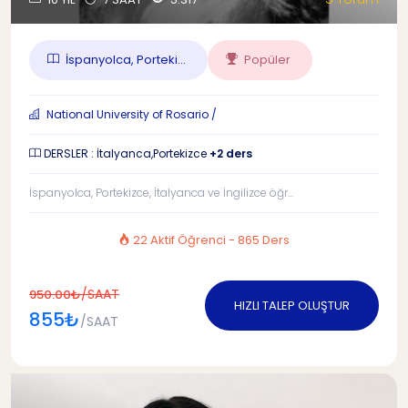
İspanyolca, Porteki...
Popüler
National University of Rosario /
DERSLER : İtalyanca,Portekizce
+2 ders
İspanyolca, Portekizce, İtalyanca ve İngilizce öğr...
22 Aktif Öğrenci - 865 Ders
/SAAT
950.00₺
HIZLI TALEP OLUŞTUR
855₺
/SAAT