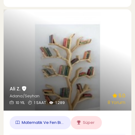
Ali Z.
5.0
Adana/Seyhan
8 Yorum
10 YIL
1 SAAT
1.289
Matematik Ve Fen Bi...
Süper