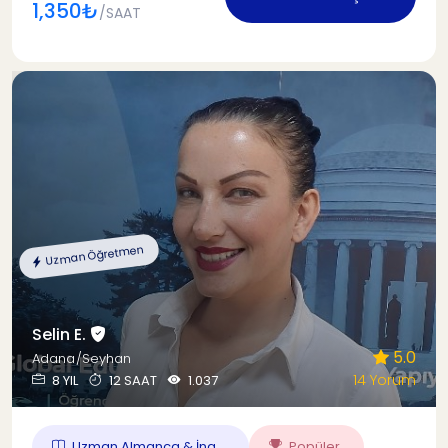
1,350₺
/SAAT
Uzman Öğretmen
Selin E.
5.0
Adana/Seyhan
14 Yorum
8 YIL
12 SAAT
1.037
Uzman Almanca & İng...
Popüler