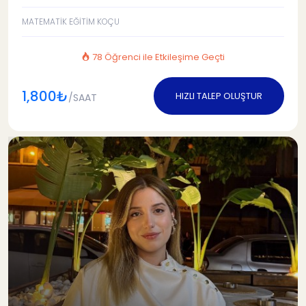
MATEMATİK EĞİTİM KOÇU
78 Öğrenci ile Etkileşime Geçti
1,800₺
HIZLI TALEP OLUŞTUR
/SAAT