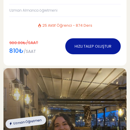
Uzman Almanca öğretmeni
25 Aktif Öğrenci - 874 Ders
/SAAT
900.00₺
HIZLI TALEP OLUŞTUR
810₺
/SAAT
Uzman Öğretmen