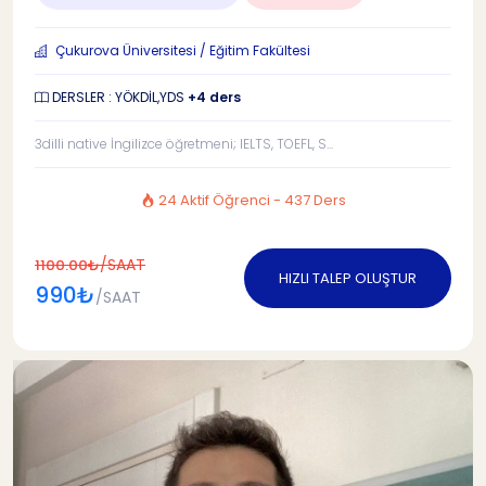
Çukurova Üniversitesi / Eğitim Fakültesi
DERSLER : YÖKDİL,YDS
+4 ders
3dilli native İngilizce öğretmeni; IELTS, TOEFL, S...
24 Aktif Öğrenci - 437 Ders
/SAAT
1100.00₺
HIZLI TALEP OLUŞTUR
990₺
/SAAT