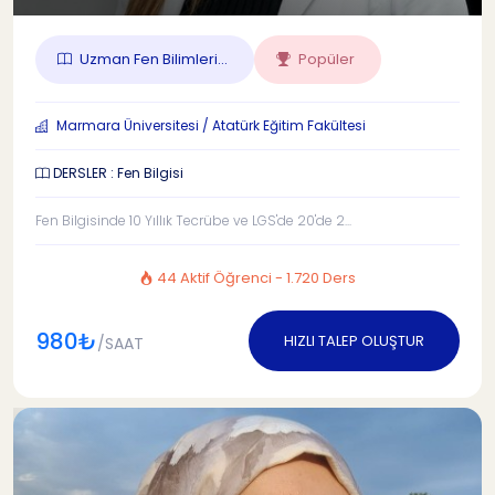
Uzman Fen Bilimleri...
Popüler
Marmara Üniversitesi / Atatürk Eğitim Fakültesi
DERSLER : Fen Bilgisi
Fen Bilgisinde 10 Yıllık Tecrübe ve LGS'de 20'de 2...
44 Aktif Öğrenci - 1.720 Ders
980₺
HIZLI TALEP OLUŞTUR
/SAAT