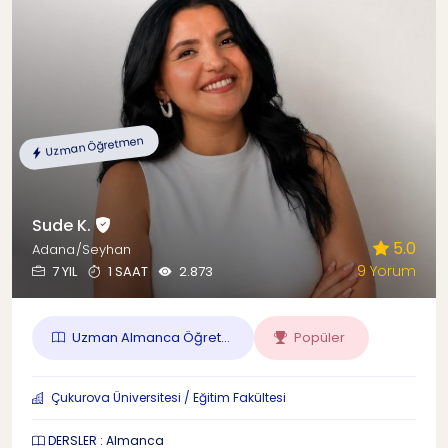
Uzman Öğretmen
Sude K.
5.0
Adana/Seyhan
9 Yorum
7 YIL
1 SAAT
2.873
Uzman Almanca Öğret...
Popüler
Çukurova Üniversitesi / Eğitim Fakültesi
DERSLER : Almanca