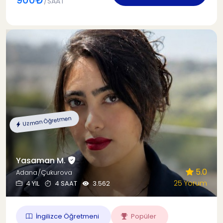
/SAAT
Uzman Öğretmen
Yasaman M.
5.0
Adana/Çukurova
25 Yorum
4 YIL
4 SAAT
3.562
İngilizce Öğretmeni
Popüler