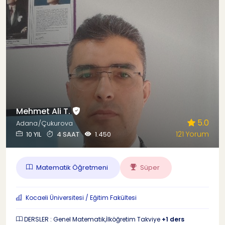
Mehmet Ali T.
5.0
Adana/Çukurova
121 Yorum
10 YIL
4 SAAT
1.450
Matematik Öğretmeni
Süper
Kocaeli Üniversitesi / Eğitim Fakültesi
DERSLER : Genel Matematik,İlköğretim Takviye
+1 ders