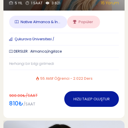
16 Yorum
5 YIL
1 SAAT
3.621
Native Almanca & İn...
Popüler
Çukurova Üniversitesi /
DERSLER : Almanca,İngilizce
Herhangi bir bilgi girilmedi
55 Aktif Öğrenci - 2.022 Ders
/SAAT
900.00₺
HIZLI TALEP OLUŞTUR
810₺
/SAAT