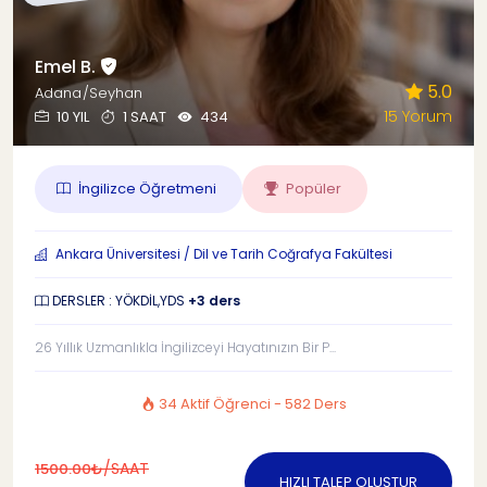
Emel B.
5.0
Adana/Seyhan
15 Yorum
10 YIL
1 SAAT
434
İngilizce Öğretmeni
Popüler
Ankara Üniversitesi / Dil ve Tarih Coğrafya Fakültesi
DERSLER : YÖKDİL,YDS
+3 ders
26 Yıllık Uzmanlıkla İngilizceyi Hayatınızın Bir P...
34 Aktif Öğrenci - 582 Ders
/SAAT
1500.00₺
HIZLI TALEP OLUŞTUR