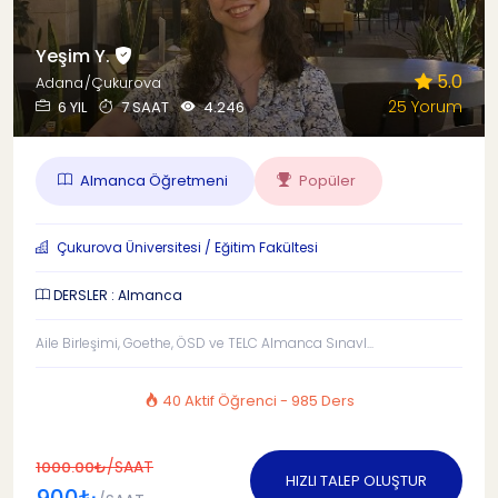
Yeşim Y.
5.0
Adana/Çukurova
25 Yorum
6 YIL
7 SAAT
4.246
Almanca Öğretmeni
Popüler
Çukurova Üniversitesi / Eğitim Fakültesi
DERSLER : Almanca
Aile Birleşimi, Goethe, ÖSD ve TELC Almanca Sınavl...
40 Aktif Öğrenci - 985 Ders
/SAAT
1000.00₺
HIZLI TALEP OLUŞTUR
900₺