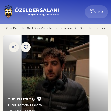
MENU
Özel Ders
Özel Ders Verenler
Erzurum
Gitar
Keman
Yunus Emre Ç.
Gitar,Keman
+1 ders
Erzurum / Aziziye