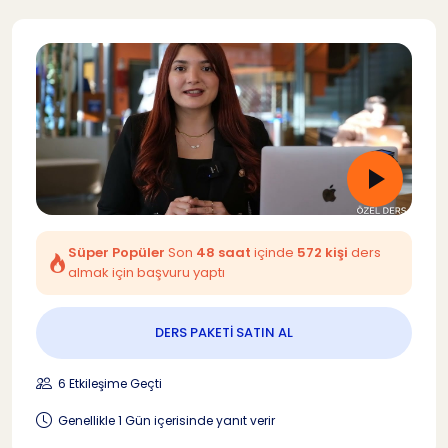
Süper Popüler
Son
48 saat
içinde
572 kişi
ders
almak için başvuru yaptı
DERS PAKETİ SATIN AL
6 Etkileşime Geçti
Genellikle 1 Gün içerisinde yanıt verir