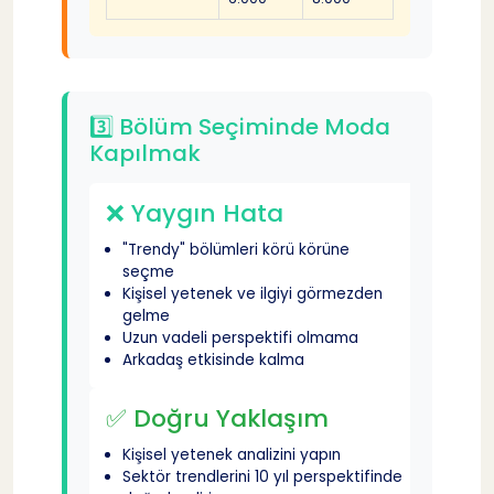
🚀 Aksiyon Planınız
47
✅ Hemen Yapmanız Gerekenler
48
3️⃣ Bölüm Seçiminde Moda
Kapılmak
📋 Bu Hafta
49
❌ Yaygın Hata
📅 Bu Ay
50
"Trendy" bölümleri körü körüne
seçme
🎯 Uzun Vade
51
Kişisel yetenek ve ilgiyi görmezden
gelme
Uzun vadeli perspektifi olmama
💡 Unutmayın
52
Arkadaş etkisinde kalma
✅ Doğru Yaklaşım
Sonuç
53
Kişisel yetenek analizini yapın
Sektör trendlerini 10 yıl perspektifinde
🎓 Başarılı Bir Gelecek İçin!
54