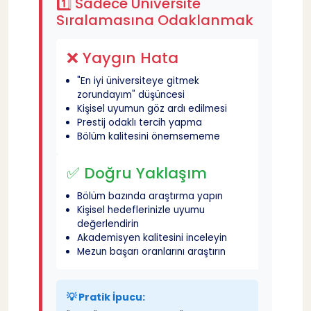
1️⃣ Sadece Üniversite
Sıralamasına Odaklanmak
6️⃣ Profesyonel Rehberlik Almamak
25
❌ Yaygın Hata
❌ Yaygın Hata
26
"En iyi üniversiteye gitmek
zorundayım" düşüncesi
Kişisel uyumun göz ardı edilmesi
✅ Doğru Yaklaşım
27
Prestij odaklı tercih yapma
Bölüm kalitesini önemsememe
🎯 Kimlerden Yardım Alabilirsiniz?
28
✅ Doğru Yaklaşım
Bölüm bazında araştırma yapın
7️⃣ Yedek Seçenekleri Düşünmemek
29
Kişisel hedeflerinizle uyumu
değerlendirin
Akademisyen kalitesini inceleyin
❌ Yaygın Hata
30
Mezun başarı oranlarını araştırın
✅ Doğru Yaklaşım
31
💡 Pratik İpucu: