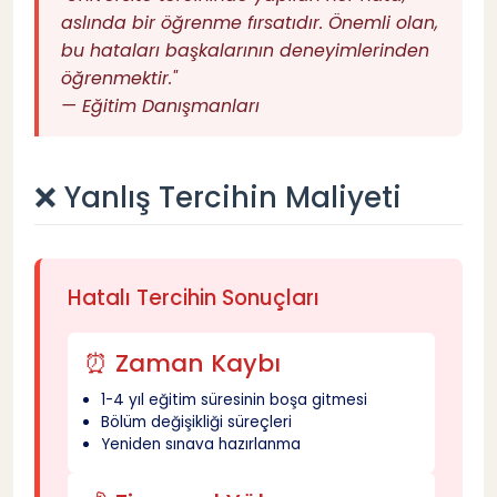
aslında bir öğrenme fırsatıdır. Önemli olan,
2️⃣ Finansal Durumu Göz Ardı Etmek
bu hataları başkalarının deneyimlerinden
10
öğrenmektir."
— Eğitim Danışmanları
❌ Yaygın Hata
11
✅ Doğru Yaklaşım
12
❌ Yanlış Tercihin Maliyeti
📊 Üniversite Maliyet Hesaplama Tablosu
13
Hatalı Tercihin Sonuçları
3️⃣ Bölüm Seçiminde Moda Kapılmak
14
⏰ Zaman Kaybı
❌ Yaygın Hata
15
1-4 yıl eğitim süresinin boşa gitmesi
Bölüm değişikliği süreçleri
Yeniden sınava hazırlanma
✅ Doğru Yaklaşım
16