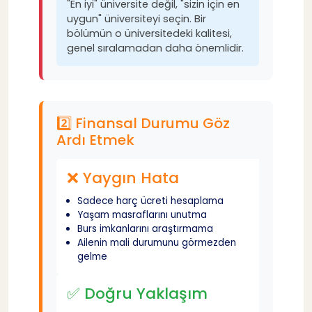
"En iyi" üniversite değil, "sizin için en
📋 Tercih Stratejisi
32
uygun" üniversiteyi seçin. Bir
bölümün o üniversitedeki kalitesi,
genel sıralamadan daha önemlidir.
8️⃣ Ailenin Baskısına Boyun Eğmek
33
❌ Yaygın Hata
34
2️⃣ Finansal Durumu Göz
Ardı Etmek
✅ Doğru Yaklaşım
35
❌ Yaygın Hata
💬 Aile İletişimi İpuçları
36
Sadece harç ücreti hesaplama
Yaşam masraflarını unutma
9️⃣ Son Dakika Karar Vermek
37
Burs imkanlarını araştırmama
Ailenin mali durumunu görmezden
gelme
❌ Yaygın Hata
38
✅ Doğru Yaklaşım
✅ Doğru Yaklaşım
39