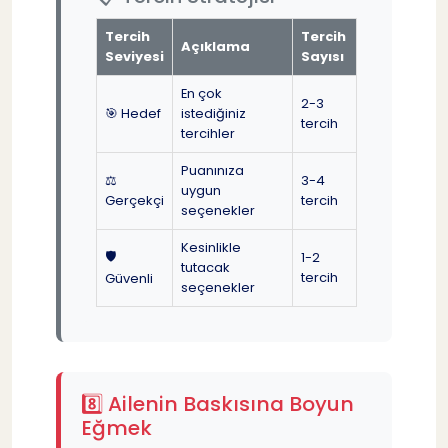
Tercih
Tercih
Açıklama
Seviyesi
Sayısı
En çok
2-3
🎯 Hedef
istediğiniz
tercih
tercihler
Puanınıza
⚖️
3-4
uygun
Gerçekçi
tercih
seçenekler
Kesinlikle
🛡️
1-2
tutacak
tercih
Güvenli
seçenekler
8️⃣ Ailenin Baskısına Boyun
Eğmek