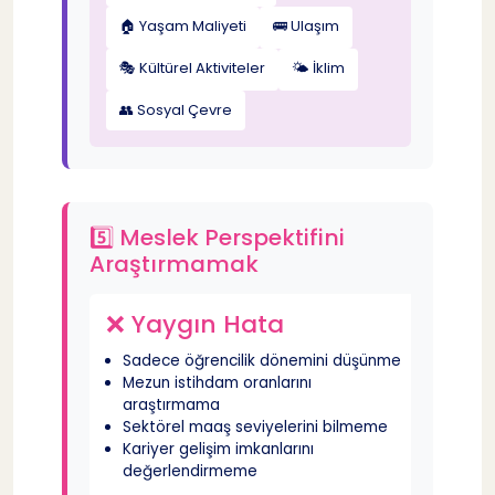
🏠 Yaşam Maliyeti
🚌 Ulaşım
🎭 Kültürel Aktiviteler
🌤️ İklim
👥 Sosyal Çevre
5️⃣ Meslek Perspektifini
Araştırmamak
❌ Yaygın Hata
Sadece öğrencilik dönemini düşünme
Mezun istihdam oranlarını
araştırmama
Sektörel maaş seviyelerini bilmeme
Kariyer gelişim imkanlarını
değerlendirmeme