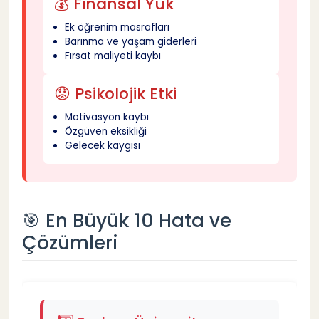
💰 Finansal Yük
4️⃣ Şehir ve Konum Faktörünü Önemsememek
17
Ek öğrenim masrafları
Barınma ve yaşam giderleri
❌ Yaygın Hata
18
Fırsat maliyeti kaybı
😟 Psikolojik Etki
✅ Doğru Yaklaşım
19
Motivasyon kaybı
Özgüven eksikliği
🏙️ Şehir Seçim Kriterleri
20
Gelecek kaygısı
5️⃣ Meslek Perspektifini Araştırmamak
21
🎯 En Büyük 10 Hata ve
❌ Yaygın Hata
22
Çözümleri
✅ Doğru Yaklaşım
23
📈 Araştırılması Gereken Veriler
24