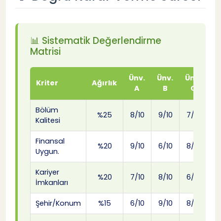
📊 Sistematik Değerlendirme
Matrisi
Ünv.
Ünv.
Ünv.
Kriter
Ağırlık
A
B
C
Bölüm
%25
8/10
9/10
7/10
Kalitesi
Finansal
%20
9/10
6/10
8/10
Uygun.
Kariyer
%20
7/10
8/10
6/10
İmkanları
Şehir/Konum
%15
6/10
9/10
8/10