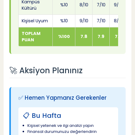
Kampüs
%10
8/10
7/10
9/10
Kültürü
Kişisel Uyum
%10
9/10
7/10
8/10
TOPLAM
%100
7.8
7.9
7.3
PUAN
🚀 Aksiyon Planınız
✅ Hemen Yapmanız Gerekenler
📋 Bu Hafta
Kişisel yetenek ve ilgi analizi yapın
Finansal durumunuzu değerlendirin