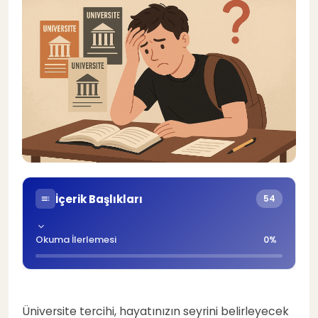
İçerik Başlıkları
54
Okuma İlerlemesi
0%
❌ Yanlış Tercihin Maliyeti
1
Üniversite tercihi, hayatınızın seyrini belirleyecek