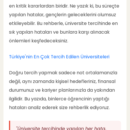
Hatalı Tercihin Sonuçları
2
en kritik kararlardan biridir. Ne yazık ki, bu süreçte
yapılan hatalar, gençlerin geleceklerini olumsuz
⏰ Zaman Kaybı
3
etkileyebilir. Bu rehberle, üniversite tercihinde en
sık yapılan hataları ve bunlara karşı alınacak
💰 Finansal Yük
4
önlemleri keşfedeceksiniz.
😟 Psikolojik Etki
5
Türkiye'nin En Çok Tercih Edilen Üniversiteleri
Doğru tercih yapmak sadece not ortalamanızla
🎯 En Büyük 10 Hata ve Çözümleri
6
değil, aynı zamanda kişisel hedefleriniz, finansal
1️⃣ Sadece Üniversite Sıralamasına
durumunuz ve kariyer planlarınızla da yakından
7
Odaklanmak
ilgilidir. Bu yazıda, binlerce öğrencinin yaptığı
hataları analiz ederek size rehberlik ediyoruz.
❌ Yaygın Hata
8
✅ Doğru Yaklaşım
9
"Üniversite tercihinde yapılan her hata,