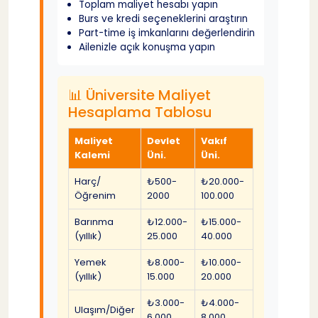
Toplam maliyet hesabı yapın
Burs ve kredi seçeneklerini araştırın
Part-time iş imkanlarını değerlendirin
⏰ Tercih Takvimi
40
Ailenizle açık konuşma yapın
🔟 Üniversite Kültürünü Göz Ardı Etmek
41
📊 Üniversite Maliyet
Hesaplama Tablosu
❌ Yaygın Hata
42
Maliyet
Devlet
Vakıf
Kalemi
Üni.
Üni.
✅ Doğru Yaklaşım
43
Harç/
₺500-
₺20.000-
Öğrenim
2000
100.000
🏫 Kampüs Kültürü Araştırma Listesi
44
Barınma
₺12.000-
₺15.000-
(yıllık)
25.000
40.000
🎯 Doğru Karar Verme Süreci
45
Yemek
₺8.000-
₺10.000-
(yıllık)
15.000
20.000
📊 Sistematik Değerlendirme Matrisi
46
₺3.000-
₺4.000-
Ulaşım/Diğer
6.000
8.000