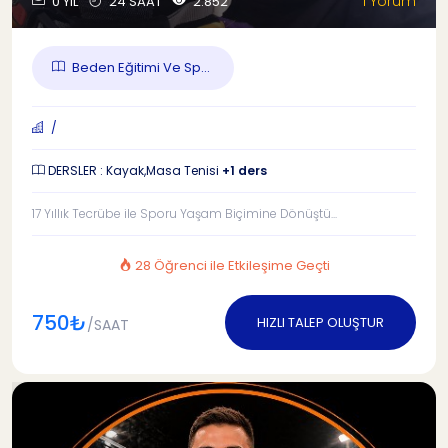
1 Yorum
0 YIL
24 SAAT
2.852
Beden Eğitimi Ve Sp...
/
DERSLER : Kayak,Masa Tenisi
+1 ders
17 Yıllık Tecrübe ile Sporu Yaşam Biçimine Dönüştü...
28 Öğrenci ile Etkileşime Geçti
750₺
HIZLI TALEP OLUŞTUR
/SAAT