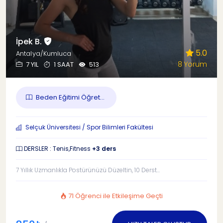
İpek B.
5.0
Antalya/Kumluca
8 Yorum
7 YIL
1 SAAT
513
Beden Eğitimi Öğret...
Selçuk Üniversitesi / Spor Bilimleri Fakültesi
DERSLER : Tenis,Fitness
+3 ders
7 Yıllık Uzmanlıkla Postürünüzü Düzeltin, 10 Derst...
71 Öğrenci ile Etkileşime Geçti