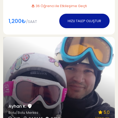
36 Öğrenci ile Etkileşime Geçti
1,200₺
HIZLI TALEP OLUŞTUR
/SAAT
Ayhan K.
5.0
Bolu/Bolu Merkez