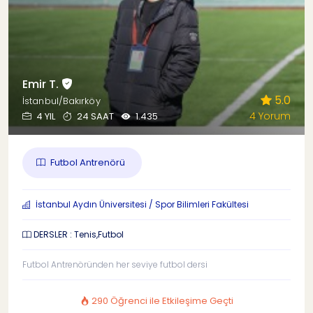
Emir T.
5.0
İstanbul/Bakırköy
4 Yorum
4 YIL
24 SAAT
1.435
Futbol Antrenörü
İstanbul Aydın Üniversitesi / Spor Bilimleri Fakültesi
DERSLER : Tenis,Futbol
Futbol Antrenöründen her seviye futbol dersi
290 Öğrenci ile Etkileşime Geçti