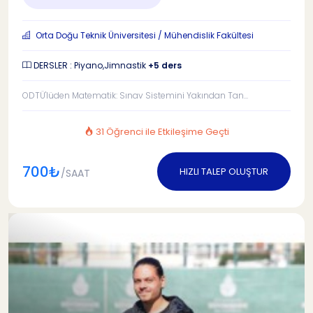
Orta Doğu Teknik Üniversitesi / Mühendislik Fakültesi
DERSLER : Piyano,Jimnastik
+5 ders
ODTÜ'lüden Matematik: Sınav Sistemini Yakından Tan...
31 Öğrenci ile Etkileşime Geçti
700₺
HIZLI TALEP OLUŞTUR
/SAAT