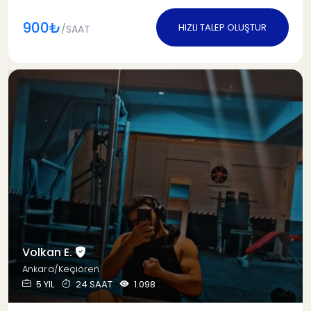
900₺
HIZLI TALEP OLUŞTUR
/SAAT
Volkan E.
Ankara/Keçiören
5 YIL
24 SAAT
1.098