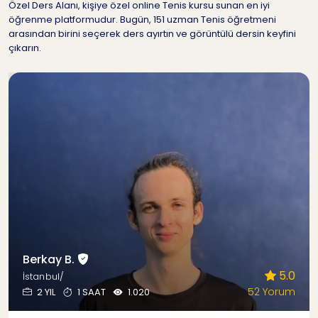
Özel Ders Alanı, kişiye özel online Tenis kursu sunan en iyi
öğrenme platformudur. Bugün, 151 uzman Tenis öğretmeni
arasından birini seçerek ders ayırtın ve görüntülü dersin keyfini
çıkarın.
Berkay B.
5.0
İstanbul/
52 Yorum
2 YIL
1 SAAT
1.020