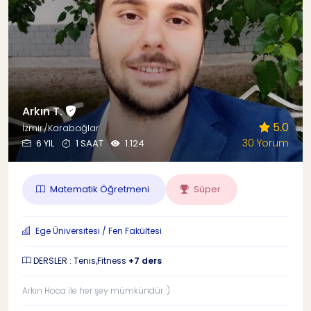
Arkın T.
5.0
İzmir/Karabağlar
30 Yorum
6 YIL
1 SAAT
1.124
Matematik Öğretmeni
Süper
Ege Üniversitesi / Fen Fakültesi
DERSLER : Tenis,Fitness
+7 ders
Arkın Hoca ile her şey mümkündür :)