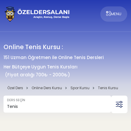
MENU
Online Tenis Kursu :
151 Uzman Öğretmen ile Online Tenis Dersleri
Her Bütçeye Uygun Tenis Kursları
(Fiyat aralığı 700₺ - 2000₺)
Özel Ders
Online Ders Kursu
Spor Kursu
Tenis Kursu
DERS SEÇİN