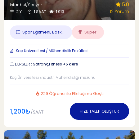
5.0
İstanbul/Sarıyer
12 Yorum
2 YIL
1 SAAT
1.913
Spor Eğitmeni, Bask...
Süper
Koç Üniversitesi / Mühendislik Fakültesi
DERSLER : Satranç,Fitness
+5 ders
Koç Üniversitesi Endüstri Mühendisliği mezunu
229 Öğrenci ile Etkileşime Geçti
1,200₺
HIZLI TALEP OLUŞTUR
/SAAT