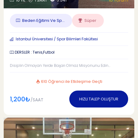
10 Yorum
10 YIL
1 SAAT
5.541
Beden Eğitimi Ve Sp...
Süper
İstanbul Üniversitesi / Spor Bilimleri Fakültesi
DERSLER : Tenis,Futbol
Disiplin Olmayan Yerde Başarı Olmaz Misyonunu Edin...
610 Öğrenci ile Etkileşime Geçti
1,200₺
HIZLI TALEP OLUŞTUR
/SAAT