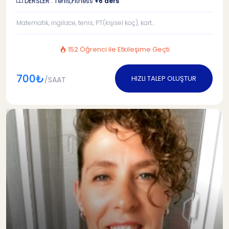
DERSLER : Tenis,Fitness
+6 ders
Matematik, ingilizce, tenis, PT(kişisel koç), kart...
152 Öğrenci ile Etkileşime Geçti
700₺
HIZLI TALEP OLUŞTUR
/SAAT