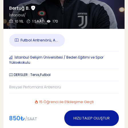
Bertuğ B.
İstanbul/
10 YIL
1 SAAT
170
Futbol Antrenörü, A...
İstanbul Gelişim Üniversitesi / Beden Eğitimi ve Spor
Yüksekokulu
DERSLER : Tenis,Futbol
Bireysel Performans Antrenörü
15 Öğrenci ile Etkileşime Geçti
850₺
HIZLI TALEP OLUŞTUR
/SAAT