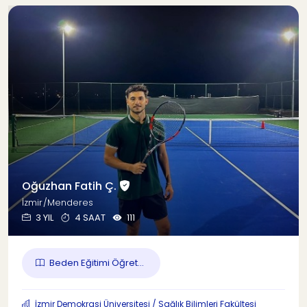
Oğuzhan Fatih Ç.
İzmir/Menderes
3 YIL
4 SAAT
111
Beden Eğitimi Öğret...
İzmir Demokrasi Üniversitesi / Sağlık Bilimleri Fakültesi