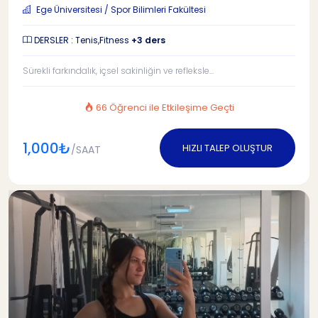
Ege Üniversitesi / Spor Bilimleri Fakültesi
DERSLER : Tenis,Fitness
+3 ders
Sürekli farkındalık, içsel sakinliğin ve refleksle...
66 Öğrenci ile Etkileşime Geçti
1,000₺
HIZLI TALEP OLUŞTUR
/SAAT