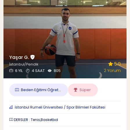
Yaşar G.
5.0
İstanbul/Pendik
2 Yorum
6 YIL
4 SAAT
805
Beden Eğitimi Öğret...
Süper
İstanbul Rumeli Üniversitesi / Spor Bilimleri Fakültesi
DERSLER : Tenis,Basketbol