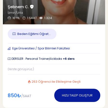
Şebnem C.
İzmir/Urla
10 YIL
1 SAAT
1.324
Beden Eğitimi Öğret...
Ege Üniversitesi / Spor Bilimleri Fakültesi
DERSLER : Personal Trainer,Kickboks
+6 ders
Derste görüşürüz;)
263 Öğrenci ile Etkileşime Geçti
850₺
HIZLI TALEP OLUŞTUR
/SAAT