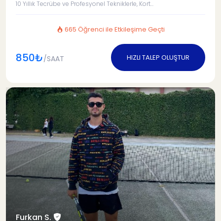
10 Yıllık Tecrübe ve Profesyonel Tekniklerle, Kort...
665 Öğrenci ile Etkileşime Geçti
850₺
HIZLI TALEP OLUŞTUR
/SAAT
Furkan S.