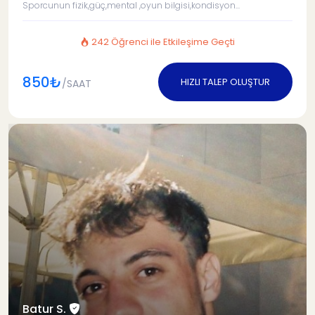
Sporcunun fizik,güç,mental ,oyun bilgisi,kondisyon...
242 Öğrenci ile Etkileşime Geçti
850₺
HIZLI TALEP OLUŞTUR
/SAAT
Batur S.