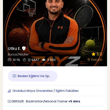
Utku E.
5.0
Bursa/Nilüfer
5 Yorum
10 YIL
12 SAAT
3.650
Beden Eğitimi Ve Sp...
Ondokuz Mayıs Üniversitesi / Eğitim Fakültesi
DERSLER : Badminton,Personal Trainer
+5 ders