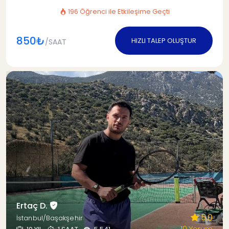
196 Öğrenci ile Etkileşime Geçti
850₺
HIZLI TALEP OLUŞTUR
/SAAT
Ertaç D.
5.0
İstanbul/Başakşehir