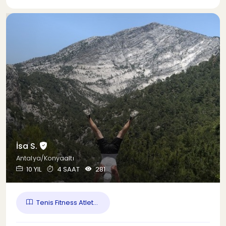
İsa S.
Antalya/Konyaaltı
10 YIL
4 SAAT
281
Tenis Fitness Atlet...