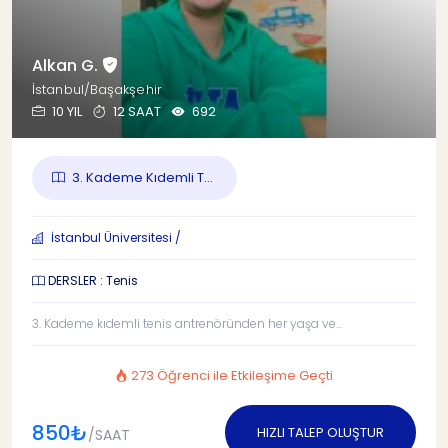
Alkan G.
İstanbul/Başakşehir
10 YIL
12 SAAT
692
3. Kademe Kıdemli T...
İstanbul Üniversitesi /
DERSLER : Tenis
3. Kademe kıdemli tenis antrenöründen her yaşa ve...
273 Öğrenci ile Etkileşime Geçti
850₺
HIZLI TALEP OLUŞTUR
/SAAT