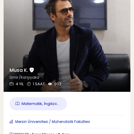
Musa K.
İzmir/Karşıyaka
4 YIL
1 SAAT
903
Matematik, İngilizc...
Mersin Üniversitesi / Mühendislik Fakültesi