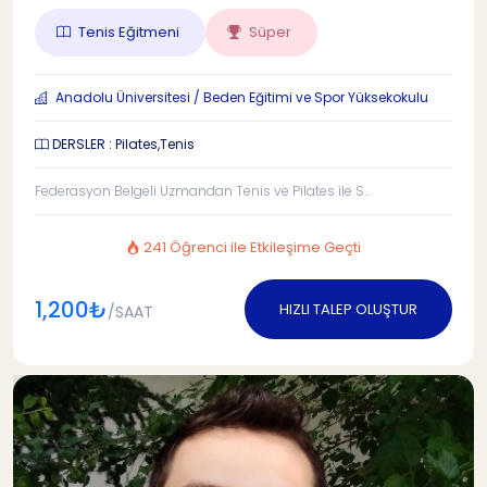
Tenis Eğitmeni
Süper
Anadolu Üniversitesi / Beden Eğitimi ve Spor Yüksekokulu
DERSLER : Pilates,Tenis
Federasyon Belgeli Uzmandan Tenis ve Pilates ile S...
241 Öğrenci ile Etkileşime Geçti
1,200₺
HIZLI TALEP OLUŞTUR
/SAAT