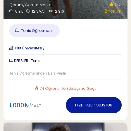
5.0
Çorum/Çorum Merkez
12 Yorum
8 YIL
12 SAAT
2.916
Tenis Öğretmeni
Hitit Üniversitesi /
DERSLER : Tenis
Tenis Öğretmeninden Ders Verilir
74 Öğrenci ile Etkileşime Geçti
1,000₺
HIZLI TALEP OLUŞTUR
/SAAT