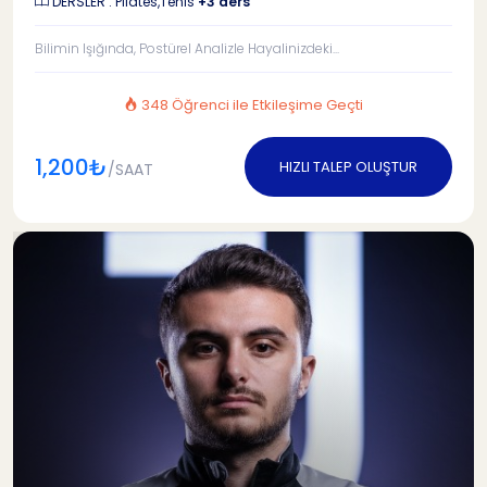
DERSLER : Pilates,Tenis
+3 ders
Bilimin Işığında, Postürel Analizle Hayalinizdeki...
348 Öğrenci ile Etkileşime Geçti
1,200₺
HIZLI TALEP OLUŞTUR
/SAAT