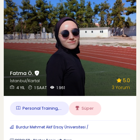
Fatma Ö.
5.0
İstanbul/Kartal
3 Yorum
4 YIL
1 SAAT
1.961
Personal Training,...
Süper
Burdur Mehmet Akif Ersoy Üniversitesi /