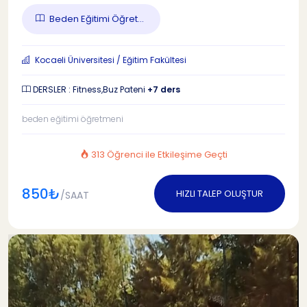
Beden Eğitimi Öğret...
Kocaeli Üniversitesi / Eğitim Fakültesi
DERSLER : Fitness,Buz Pateni
+7 ders
beden eğitimi öğretmeni
313 Öğrenci ile Etkileşime Geçti
850₺
HIZLI TALEP OLUŞTUR
/SAAT