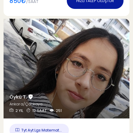
850₺
HIZLI TALEP OLUŞTUR
/SAAT
Öykü T.
Ankara/Çankaya
2 YIL
12 SAAT
251
Tyt Ayt Lgs Matemat...