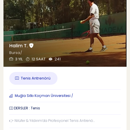
Halim T.
Bursa/
3 YIL
12 SAAT
241
Tenis Antrenörü
Muğla Sıtkı Koçman Üniversitesi /
DERSLER : Tenis
👉 Nilüfer & Yıldırım’da Profesyonel Tenis Antrenö...