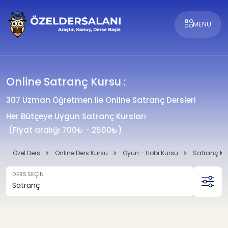
MENU
Online Satranç Kursu :
307 Uzman Öğretmen ile Online Satranç Dersleri
Her Bütçeye Uygun Satranç Kursları
(Fiyat aralığı 700₺ - 2500₺)
Özel Ders
Online Ders Kursu
Oyun - Hobi Kursu
Satranç Ku
DERS SEÇİN