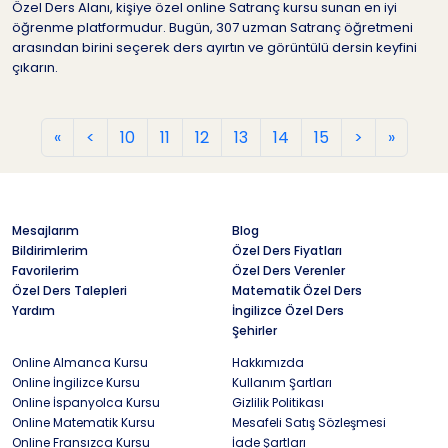
Özel Ders Alanı, kişiye özel online Satranç kursu sunan en iyi
öğrenme platformudur. Bugün, 307 uzman Satranç öğretmeni
arasından birini seçerek ders ayırtın ve görüntülü dersin keyfini
çıkarın.
«
<
10
11
12
13
14
15
>
»
Mesajlarım
Blog
Bildirimlerim
Özel Ders Fiyatları
Favorilerim
Özel Ders Verenler
Özel Ders Talepleri
Matematik Özel Ders
Yardım
İngilizce Özel Ders
Şehirler
Online Almanca Kursu
Hakkımızda
Online İngilizce Kursu
Kullanım Şartları
Online İspanyolca Kursu
Gizlilik Politikası
Online Matematik Kursu
Mesafeli Satış Sözleşmesi
Online Fransızca Kursu
İade Şartları