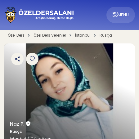
MENU
Özel Ders
Özel Ders Verenler
İstanbul
Rusça
Naz P.
Rusça
İstanbul / Güngören