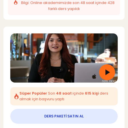
Bilgi: Online akademimizde son 48 saat içinde 428
farklı ders yapıldı
Süper Popüler
Son
48 saat
içinde
615 kişi
ders
almak için başvuru yaptı
DERS PAKETİ SATIN AL