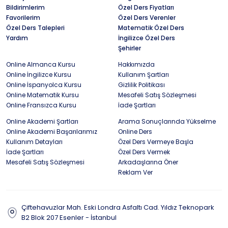
Bildirimlerim
Özel Ders Fiyatları
Favorilerim
Özel Ders Verenler
Özel Ders Talepleri
Matematik Özel Ders
Yardım
İngilizce Özel Ders
Şehirler
Online Almanca Kursu
Hakkımızda
Online İngilizce Kursu
Kullanım Şartları
Online İspanyolca Kursu
Gizlilik Politikası
Online Matematik Kursu
Mesafeli Satış Sözleşmesi
Online Fransızca Kursu
İade Şartları
Online Akademi Şartları
Arama Sonuçlarında Yükselme
Online Akademi Başarılarımız
Online Ders
Kullanım Detayları
Özel Ders Vermeye Başla
İade Şartları
Özel Ders Vermek
Mesafeli Satış Sözleşmesi
Arkadaşlarına Öner
Reklam Ver
Çiftehavuzlar Mah. Eski Londra Asfaltı Cad. Yıldız Teknopark
B2 Blok 207 Esenler - İstanbul