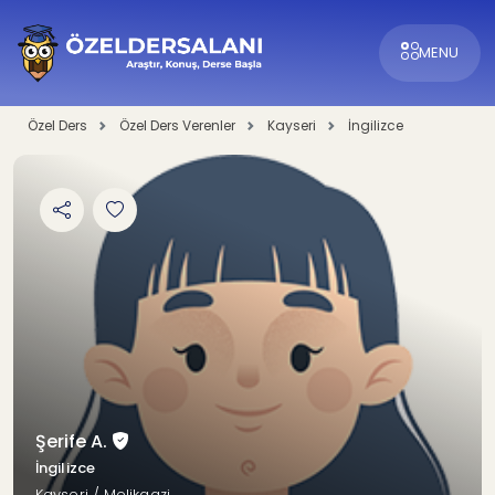
MENU
Özel Ders
Özel Ders Verenler
Kayseri
İngilizce
Şerife A.
İngilizce
Kayseri / Melikgazi