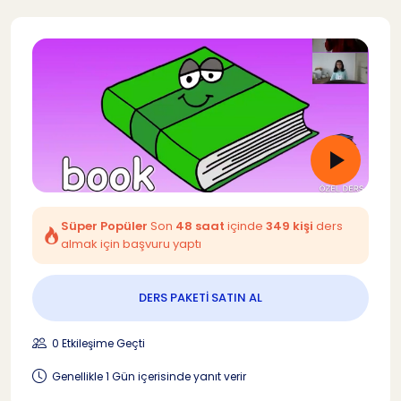
Süper Popüler
Son
48 saat
içinde
349 kişi
ders
almak için başvuru yaptı
DERS PAKETİ SATIN AL
0 Etkileşime Geçti
Genellikle 1 Gün içerisinde yanıt verir