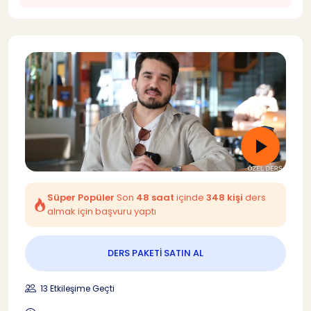
Süper Popüler
Son
48 saat
içinde
348 kişi
ders
almak için başvuru yaptı
DERS PAKETİ SATIN AL
13 Etkileşime Geçti