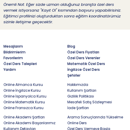
Önemli Not: Eğer sizde uzman olduğunuz branşta özel ders
vermek istiyorsanız "Kayıt Ol" kısmından başvuru yapabilirisiniz.
Eğitimci profilinizi oluşturduktan sonra eğitim koordinatörümüz
sizinle iletişime geçecektir.
Mesajlarım
Blog
Bildirimlerim
Özel Ders Fiyatları
Favorilerim
Özel Ders Verenler
Özel Ders Talepleri
Matematik Özel Ders
Yardım
İngilizce Özel Ders
Şehirler
Online Almanca Kursu
Hakkımızda
Online İngilizce Kursu
Kullanım Şartları
Online İspanyolca Kursu
Gizlilik Politikası
Online Matematik Kursu
Mesafeli Satış Sözleşmesi
Online Fransızca Kursu
İade Şartları
Online Akademi Şartları
Arama Sonuçlarında Yükselme
Online Akademi Başarılarımız
Online Ders
Kullanım Detayları
Özel Ders Vermeye Başla