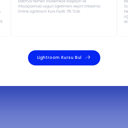
listemizi hemen incelemeye başlayın ve
be
ihtiyaçlarınıza uygun öğretmeni seçin! Ortalama
Si
n
Online Lightroom Kurs Fiyatı: 715 TL'dir
he
öğ
 5
dö
Lightroom Kursu Bul