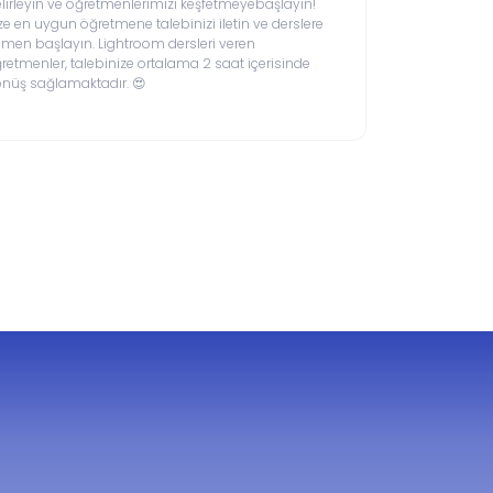
lirleyin ve öğretmenlerimizi keşfetmeyebaşlayın!
ze en uygun öğretmene talebinizi iletin ve derslere
men başlayın. Lightroom dersleri veren
retmenler, talebinize ortalama 2 saat içerisinde
nüş sağlamaktadır. 😍