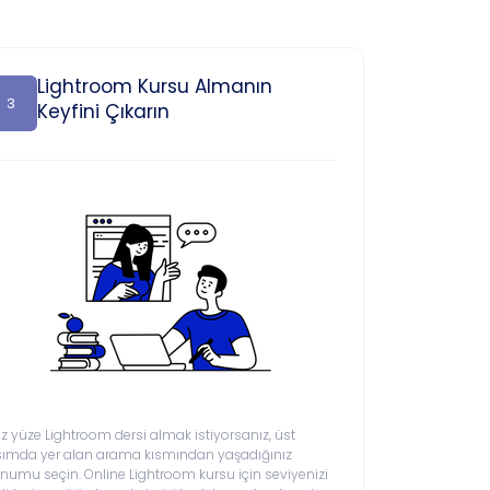
Lightroom Kursu Almanın
3
Keyfini Çıkarın
z yüze Lightroom dersi almak istiyorsanız, üst
sımda yer alan arama kısmından yaşadığınız
numu seçin. Online Lightroom kursu için seviyenizi