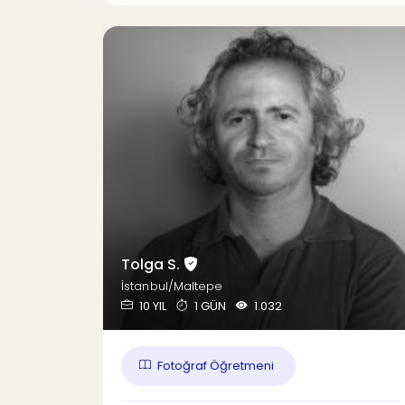
Tolga S.
İstanbul/Maltepe
10 YIL
1 GÜN
1.032
Fotoğraf Öğretmeni