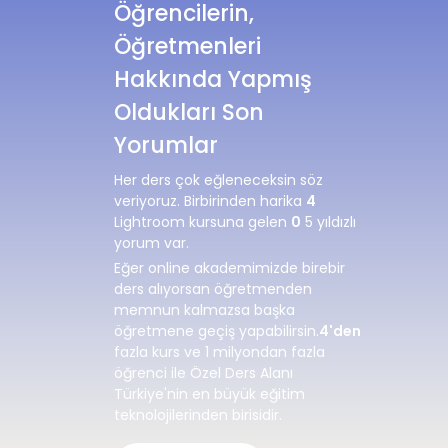
Öğrencilerin,
Öğretmenleri
Hakkında Yapmış
Oldukları Son
Yorumlar
Her ders çok eğleneceksin söz
veriyoruz. Birbirinden harika
4
Lightroom kursuna gelen
0
5 yıldızlı
yorum var.
Eğer online akademimizde birebir
ders alıyorsan öğretmenden
memnun kalmazsa başka
öğretmene geçiş yapabilirsin.
4'den
fazla kurs ve 1 milyondan fazla
öğrenci ile Özel Ders Alanı
Türkiye'nin en büyük eğitim
teknolojilerinden birisidir.