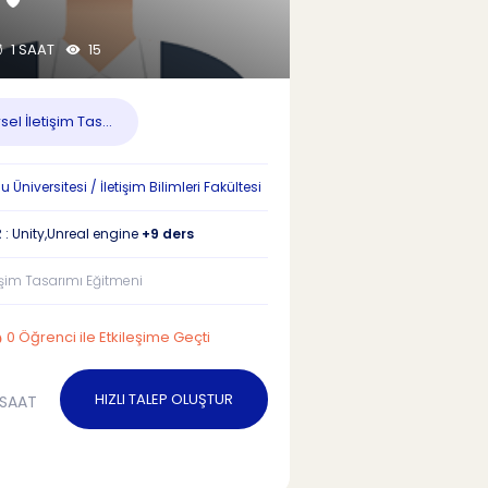
1 SAAT
15
el İletişim Tas...
Üniversitesi / İletişim Bilimleri Fakültesi
 : Unity,Unreal engine
+9 ders
tişim Tasarımı Eğitmeni
0 Öğrenci ile Etkileşime Geçti
HIZLI TALEP OLUŞTUR
SAAT