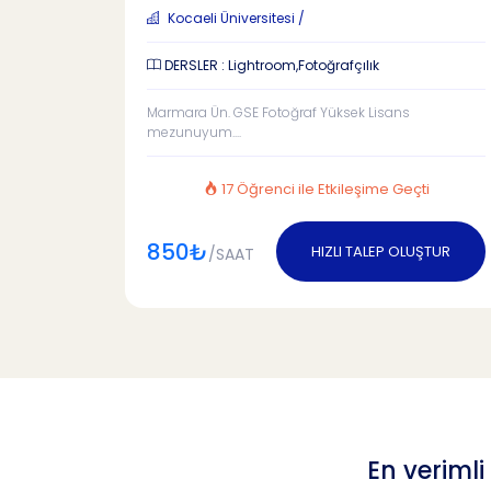
Kocaeli Üniversitesi /
DERSLER : Lightroom,Fotoğrafçılık
Marmara Ün. GSE Fotoğraf Yüksek Lisans
mezunuyum....
17 Öğrenci ile Etkileşime Geçti
850₺
HIZLI TALEP OLUŞTUR
/SAAT
En veriml