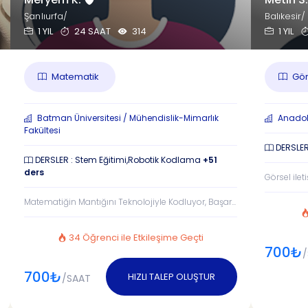
Şanlıurfa/
Balıkesir/
1 YIL
24 SAAT
314
1 YIL
Matematik
Görs
Batman Üniversitesi / Mühendislik-Mimarlık
Anadolu 
Fakültesi
DERSLER
DERSLER : Stem Eğitimi,Robotik Kodlama
+51
ders
Görsel ile
Matematiğin Mantığını Teknolojiyle Kodluyor, Başar...
34 Öğrenci ile Etkileşime Geçti
700₺
/
700₺
HIZLI TALEP OLUŞTUR
/SAAT