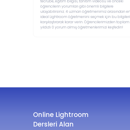
tecrübe, eğitim bilgisi, tanıtım videosu ve önceki
öğrencilerin yorumları gibi önemli bilgilere
ulaşabilirsiniz. 4 uzman öğretmenimiz arasından e
ideal Lightroom öğretmenini seçmek için bu bilgileri
karşılaştırarak karar verin. Öğrencilerimizden toplam
yıldızlı 0 yorum almış öğretmenlerimizi keşfedin!
Online Lightroom
Dersleri Alan