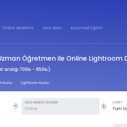
Online Akademi
Ders Alanı
Kurumsal Eğitim
Uzman Öğretmen ile Online Lightroom D
at aralığı 700₺ - 850₺)
ri Kursu
Lightroom Kursu
DERS NEREDE YAPILSIN
ÜCRET