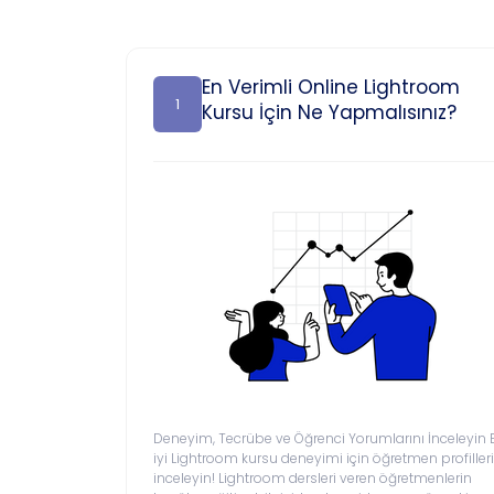
En Verimli Online Lightroom
1
Kursu İçin Ne Yapmalısınız?
Deneyim, Tecrübe ve Öğrenci Yorumlarını İnceleyin 
iyi Lightroom kursu deneyimi için öğretmen profilleri
inceleyin! Lightroom dersleri veren öğretmenlerin