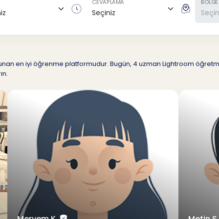
CEVAPLAMA
BÖLGE
u sunan en iyi öğrenme platformudur. Bugün, 4 uzman Lightroom öğretm
ın.
Meryem K.
Metin S