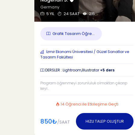
Germany
5 YIL
24 SAAT
215
Grafik Tasarım Öğre...
İzmir Ekonomi Üniversitesi / Güzel Sanatlar ve
Tasarım Fakültesi
DERSLER : Lightroom,İllustrator
+5 ders
Program öğrenmeyi zorunluluk olmaktan çıkarıp
keyi...
14 Öğrenci ile Etkileşime Geçti
850₺
HIZLI TALEP OLUŞTUR
/SAAT