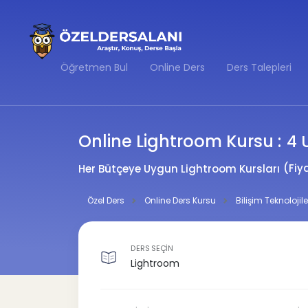
Öğretmen Bul
Online Ders
Ders Talepleri
Online Lightroom Kursu :
4 
(Fiy
Her Bütçeye Uygun Lightroom Kursları
Özel Ders
Online Ders Kursu
Bilişim Teknolojile
DERS SEÇİN