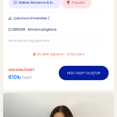
Native Almanca & İn...
Popüler
Çukurova Üniversitesi /
DERSLER : Almanca,İngilizce
Herhangi bir bilgi girilmedi
55 Aktif Öğrenci - 2.022 Ders
/SAAT
900.00₺
HIZLI TALEP OLUŞTUR
810₺
/SAAT