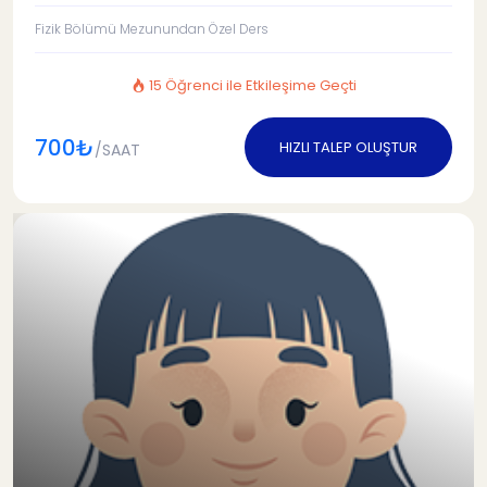
Fizik Bölümü Mezunundan Özel Ders
15 Öğrenci ile Etkileşime Geçti
700₺
HIZLI TALEP OLUŞTUR
/SAAT