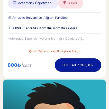
Matematik Öğretmeni
Süper
Amasya Üniversitesi / Eğitim Fakültesi
DERSLER : Analitik Geometri,Geometri
+2 ders
Matematiği Ezberletmiyorum, Mantığını Öğreterek 10...
24 Öğrenci ile Etkileşime Geçti
800₺
HIZLI TALEP OLUŞTUR
/SAAT