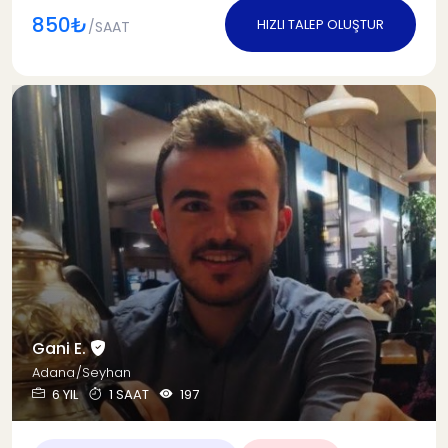
850₺
HIZLI TALEP OLUŞTUR
/SAAT
Gani E.
Adana/Seyhan
6 YIL
1 SAAT
197