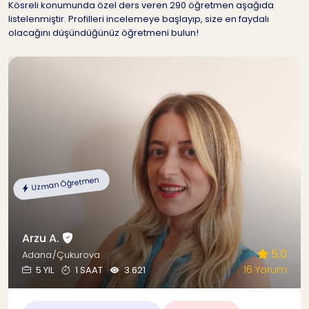
Kösreli konumunda özel ders veren 290 öğretmen aşağıda
listelenmiştir. Profilleri incelemeye başlayıp, size en faydalı
olacağını düşündüğünüz öğretmeni bulun!
Uzman Öğretmen
Arzu A.
5.0
Adana/Çukurova
16 Yorum
5 YIL
1 SAAT
3.621