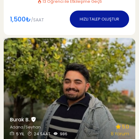
13 Öğrenci ile Etkileşime Geçti
1,500₺
HIZLI TALEP OLUŞTUR
/SAAT
Burak B.
5.0
Adana/Seyhan
8 Yorum
5 YIL
24 SAAT
986