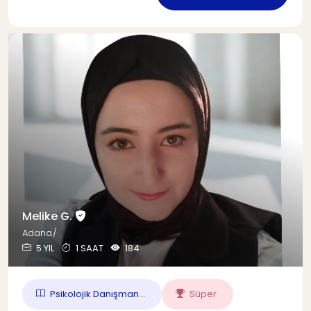
Melike G.
Adana/
5 YIL
1 SAAT
184
Psikolojik Danışman...
Süper