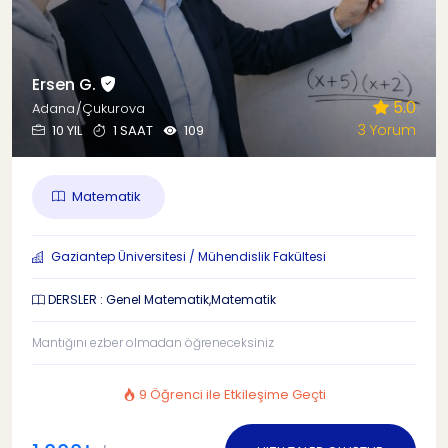
Ersen G.
5.0
Adana/Çukurova
3 Yorum
10 YIL
1 SAAT
109
Matematik
Gaziantep Üniversitesi / Mühendislik Fakültesi
DERSLER : Genel Matematik,Matematik
Mantığını ezber olmadan öğreneceksiniz
9 Öğrenci ile Etkileşime Geçti