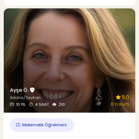
Ayşe Ö.
5.0
Adana/Seyhan
8 Yorum
10 YIL
4 SAAT
210
Matematik Öğretmeni