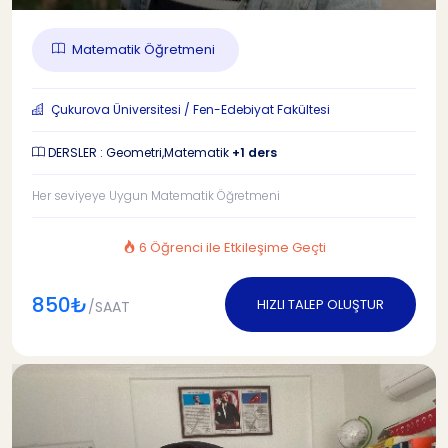
Matematik Öğretmeni
Çukurova Üniversitesi / Fen-Edebiyat Fakültesi
DERSLER : Geometri,Matematik
+1 ders
Her seviyeye Uygun Matematik Öğretmeni
6 Öğrenci ile Etkileşime Geçti
850₺
HIZLI TALEP OLUŞTUR
/SAAT