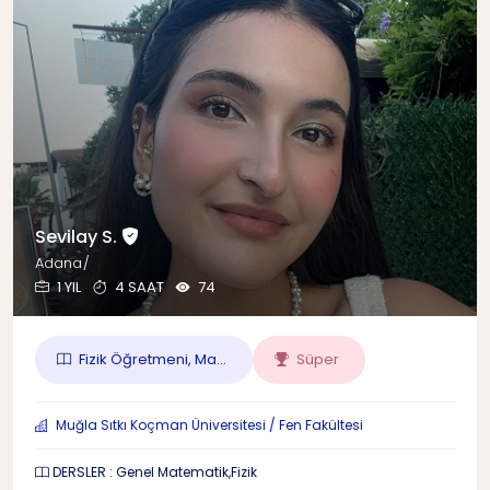
Sevilay S.
Adana/
1 YIL
4 SAAT
74
Fizik Öğretmeni, Ma...
Süper
Muğla Sıtkı Koçman Üniversitesi / Fen Fakültesi
DERSLER : Genel Matematik,Fizik