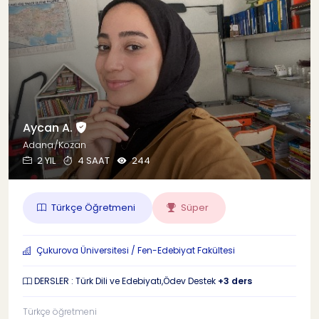
Aycan A.
Adana/Kozan
2 YIL
4 SAAT
244
Türkçe Öğretmeni
Süper
Çukurova Üniversitesi / Fen-Edebiyat Fakültesi
DERSLER : Türk Dili ve Edebiyatı,Ödev Destek
+3 ders
Türkçe öğretmeni