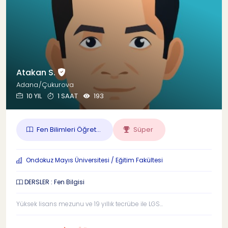
Atakan S.
Adana/Çukurova
10 YIL
1 SAAT
193
Fen Bilimleri Öğret...
Süper
Ondokuz Mayıs Üniversitesi / Eğitim Fakültesi
DERSLER : Fen Bilgisi
Yüksek lisans mezunu ve 19 yıllık tecrübe ile LGS...