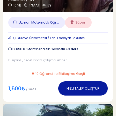
10 YIL
1 SAAT
79
Uzman Matematik Öğr...
Süper
Çukurova Üniversitesi / Fen-Edebiyat Fakültesi
DERSLER : Mantık,Analitik Geometri
+3 ders
Disiplinli , hedef odaklı çalışma rehberi
10 Öğrenci ile Etkileşime Geçti
1,500₺
HIZLI TALEP OLUŞTUR
/SAAT