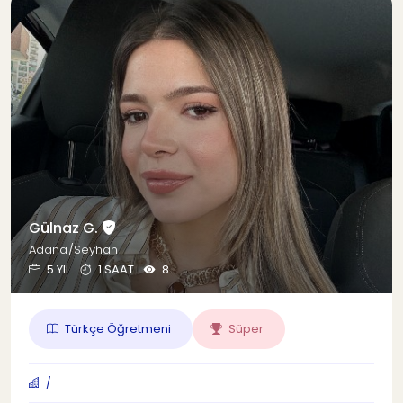
Gülnaz G.
Adana/Seyhan
5 YIL
1 SAAT
8
Türkçe Öğretmeni
Süper
/