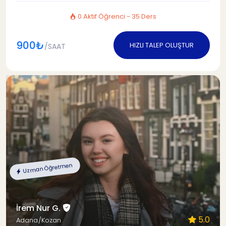
0 Aktif Öğrenci - 35 Ders
900₺
HIZLI TALEP OLUŞTUR
/SAAT
Uzman Öğretmen
İrem Nur G.
5.0
Adana/Kozan