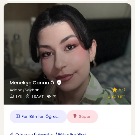
Menekşe Canan Ö.
5.0
Adana/Seyhan
6 Yorum
1 YIL
1 SAAT
71
Fen Bilimleri Öğret...
Süper
Çukurova Üniversitesi / Eğitim Fakültesi