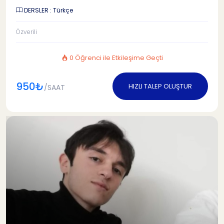
DERSLER : Türkçe
Özverili
0 Öğrenci ile Etkileşime Geçti
950₺
HIZLI TALEP OLUŞTUR
/SAAT