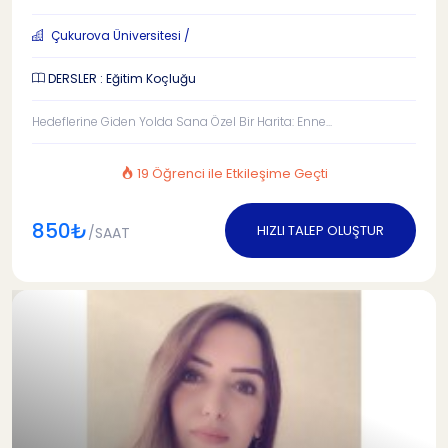
Çukurova Üniversitesi /
DERSLER : Eğitim Koçluğu
Hedeflerine Giden Yolda Sana Özel Bir Harita: Enne...
19 Öğrenci ile Etkileşime Geçti
850₺
HIZLI TALEP OLUŞTUR
/SAAT