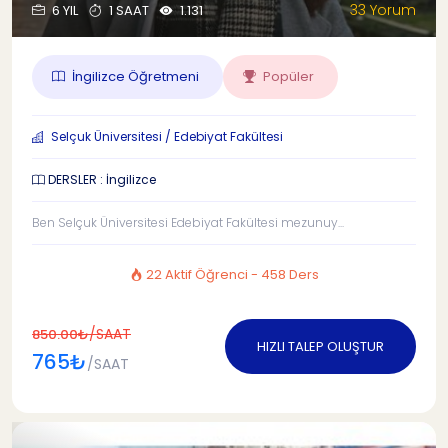
33 Yorum
6 YIL
1 SAAT
1.131
İngilizce Öğretmeni
Popüler
Selçuk Üniversitesi / Edebiyat Fakültesi
DERSLER : İngilizce
Ben Selçuk Üniversitesi Edebiyat Fakültesi mezunuy...
22 Aktif Öğrenci - 458 Ders
/SAAT
850.00₺
HIZLI TALEP OLUŞTUR
765₺
/SAAT