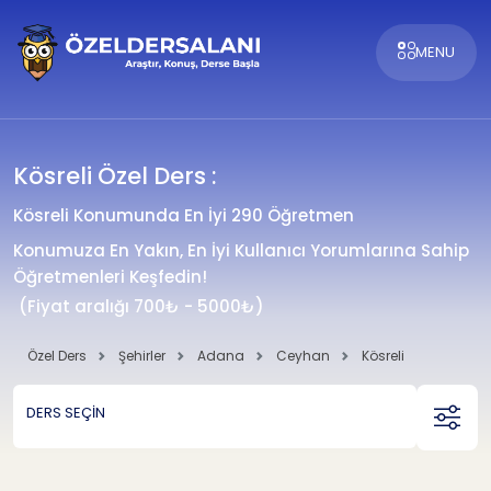
MENU
Kösreli Özel Ders :
Kösreli Konumunda En İyi 290 Öğretmen
Konumuza En Yakın, En İyi Kullanıcı Yorumlarına Sahip
Öğretmenleri Keşfedin!
(Fiyat aralığı 700₺ - 5000₺)
Özel Ders
Şehirler
Adana
Ceyhan
Kösreli
DERS SEÇİN