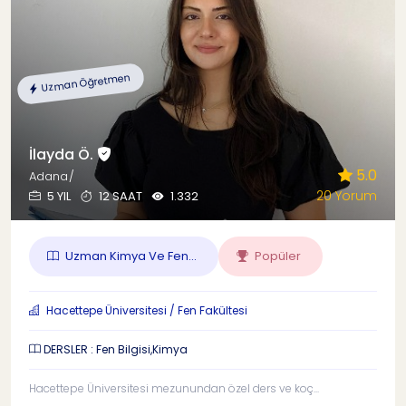
Uzman Öğretmen
İlayda Ö.
5.0
Adana/
20 Yorum
5 YIL
12 SAAT
1.332
Uzman Kimya Ve Fen...
Popüler
Hacettepe Üniversitesi / Fen Fakültesi
DERSLER : Fen Bilgisi,Kimya
Hacettepe Üniversitesi mezunundan özel ders ve koç...