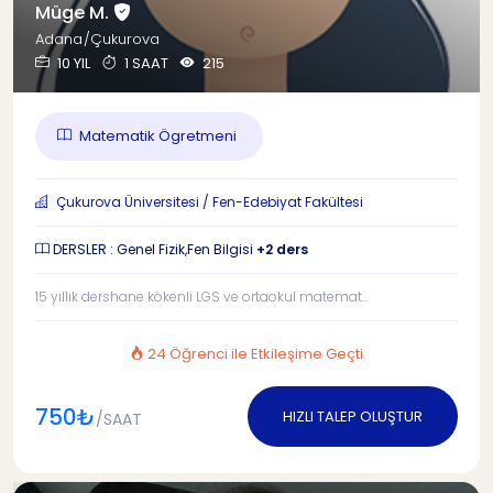
Müge M.
Adana/Çukurova
10 YIL
1 SAAT
215
Matematik Ögretmeni
Çukurova Üniversitesi / Fen-Edebiyat Fakültesi
DERSLER : Genel Fizik,Fen Bilgisi
+2 ders
15 yıllık dershane kökenli LGS ve ortaokul matemat...
24 Öğrenci ile Etkileşime Geçti
750₺
HIZLI TALEP OLUŞTUR
/SAAT