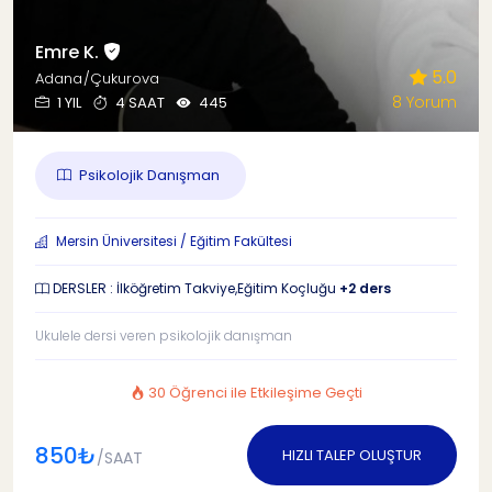
Emre K.
5.0
Adana/Çukurova
8 Yorum
1 YIL
4 SAAT
445
Psikolojik Danışman
Mersin Üniversitesi / Eğitim Fakültesi
DERSLER : İlköğretim Takviye,Eğitim Koçluğu
+2 ders
Ukulele dersi veren psikolojik danışman
30 Öğrenci ile Etkileşime Geçti
850₺
HIZLI TALEP OLUŞTUR
/SAAT