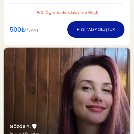
21 Öğrenci ile Etkileşime Geçti
500₺
HIZLI TALEP OLUŞTUR
/SAAT
Gözde Y.
Adana/Seyhan