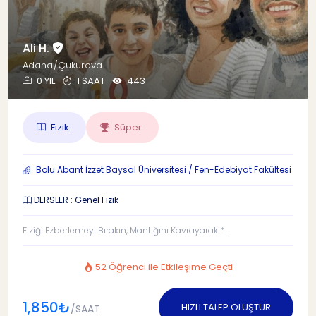
Ali H.
Adana/Çukurova
0 YIL
1 SAAT
443
Fizik
Süper
Bolu Abant İzzet Baysal Üniversitesi / Fen-Edebiyat Fakültesi
DERSLER : Genel Fizik
Fiziği Ezberlemeyi Bırakın, Mantığını Kavrayarak *...
52 Öğrenci ile Etkileşime Geçti
1,850₺
HIZLI TALEP OLUŞTUR
/SAAT