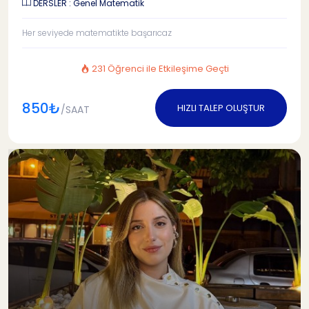
DERSLER : Genel Matematik
Her seviyede matematikte başarıcaz
231 Öğrenci ile Etkileşime Geçti
850₺
HIZLI TALEP OLUŞTUR
/SAAT