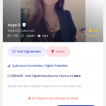
Ayşe D.
5.0
Adana/Çukurova
1 Yorum
7 YIL
1 SAAT
593
Sınıf Öğretmeni
Süper
Çukurova Üniversitesi / Eğitim Fakültesi
DERSLER : Sınıf Öğretmeni,Okuma Yazma
+1 ders
Birçok özel ders verdiğim öğrencim bulunmakta. Ala...
64 Öğrenci ile Etkileşime Geçti