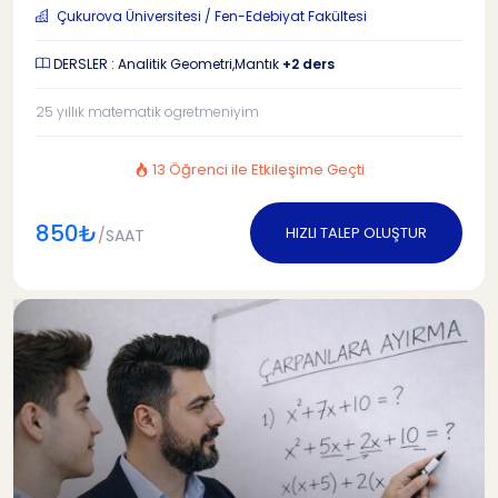
Çukurova Üniversitesi / Fen-Edebiyat Fakültesi
DERSLER : Analitik Geometri,Mantık
+2 ders
25 yıllık matematik ogretmeniyim
13 Öğrenci ile Etkileşime Geçti
850₺
HIZLI TALEP OLUŞTUR
/SAAT