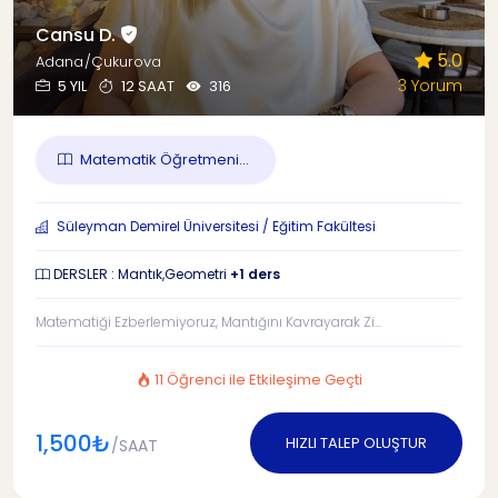
Cansu D.
5.0
Adana/Çukurova
3 Yorum
5 YIL
12 SAAT
316
Matematik Öğretmeni...
Süleyman Demirel Üniversitesi / Eğitim Fakültesi
DERSLER : Mantık,Geometri
+1 ders
Matematiği Ezberlemiyoruz, Mantığını Kavrayarak Zi...
11 Öğrenci ile Etkileşime Geçti
1,500₺
HIZLI TALEP OLUŞTUR
/SAAT