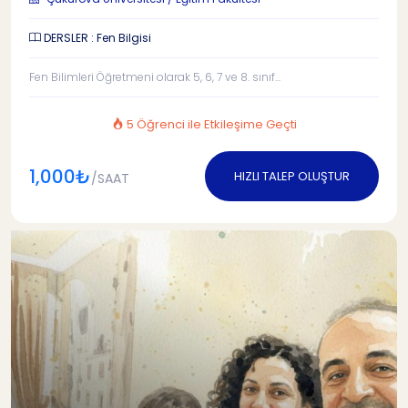
DERSLER : Fen Bilgisi
Fen Bilimleri Öğretmeni olarak 5, 6, 7 ve 8. sınıf...
5 Öğrenci ile Etkileşime Geçti
1,000₺
HIZLI TALEP OLUŞTUR
/SAAT