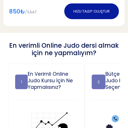
850₺
HIZLI TALEP OLUŞTUR
/SAAT
En verimli Online Judo dersi almak
için ne yapmalıyım?
En Verimli Online
Bütçeniz
Judo Kursu İçin Ne
Judo Kur
1
2
Yapmalısınız?
Seçenekl