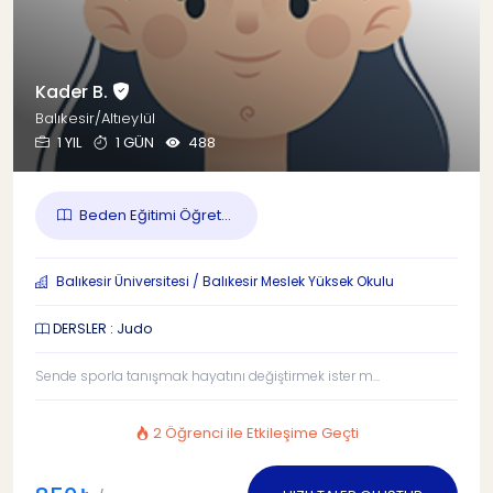
Kader B.
Balıkesir/Altıeylül
1 YIL
1 GÜN
488
Beden Eğitimi Öğret...
Balıkesir Üniversitesi / Balıkesir Meslek Yüksek Okulu
DERSLER : Judo
Sende sporla tanışmak hayatını değiştirmek ister m...
2 Öğrenci ile Etkileşime Geçti