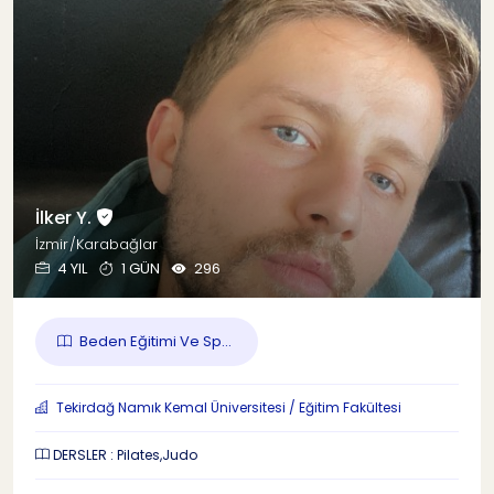
İlker Y.
İzmir/Karabağlar
4 YIL
1 GÜN
296
Beden Eğitimi Ve Sp...
Tekirdağ Namık Kemal Üniversitesi / Eğitim Fakültesi
DERSLER : Pilates,Judo