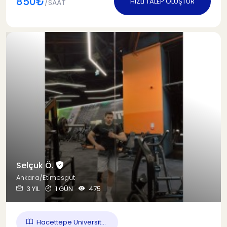
850₺
HIZLI TALEP OLUŞTUR
/SAAT
Selçuk Ö.
Ankara/Etimesgut
3 YIL
1 GÜN
475
Hacettepe Universit...