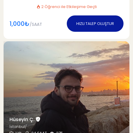
2 Öğrenci ile Etkileşime Geçti
1,000₺
HIZLI TALEP OLUŞTUR
/SAAT
Hüseyin Ç.
İstanbul/