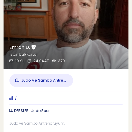
Emrah D.
İstanbul/Kartal
10 YIL
24 SAAT
370
Judo Ve Sambo Antre...
/
DERSLER : Judo,Spor
Judo ve Sambo Antrenörüyüm.