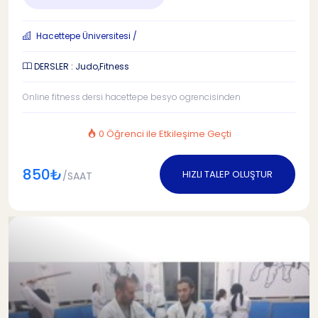
Hacettepe Üniversitesi /
DERSLER : Judo,Fitness
Online fitness dersi hacettepe besyo ogrencisinden
0 Öğrenci ile Etkileşime Geçti
850₺
HIZLI TALEP OLUŞTUR
/SAAT