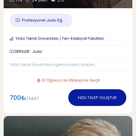
1 YIL
24 SAAT
275
Profesyonel Judo Eğ...
Yıldız Teknik Üniversitesi / Fen-Edebiyat Fakültesi
DERSLER : Judo
Yıldız Teknik Üniversitesi öğrencisinden, disiplin...
10 Öğrenci ile Etkileşime Geçti
700₺
HIZLI TALEP OLUŞTUR
/SAAT