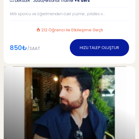
DERSLER : Judo,Personal Trainer
+4 ders
Milli sporcu ve öğretmenden özel yüzme , pilates v...
212 Öğrenci ile Etkileşime Geçti
850₺
HIZLI TALEP OLUŞTUR
/SAAT