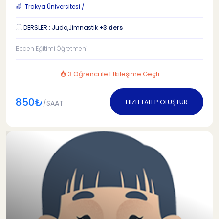
Trakya Üniversitesi /
DERSLER : Judo,Jimnastik
+3 ders
Beden Eğitimi Öğretmeni
3 Öğrenci ile Etkileşime Geçti
850₺
HIZLI TALEP OLUŞTUR
/SAAT