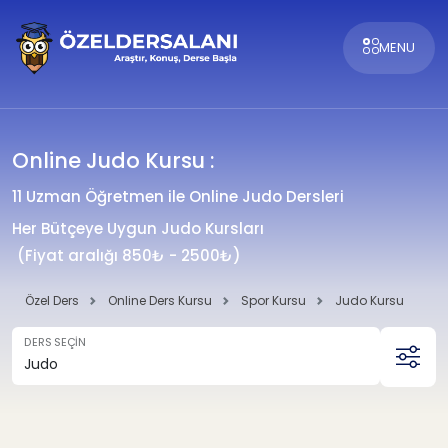
MENU
Online Judo Kursu :
11 Uzman Öğretmen ile Online Judo Dersleri
Her Bütçeye Uygun Judo Kursları
(Fiyat aralığı 850₺ - 2500₺)
Özel Ders
Online Ders Kursu
Spor Kursu
Judo Kursu
DERS SEÇİN