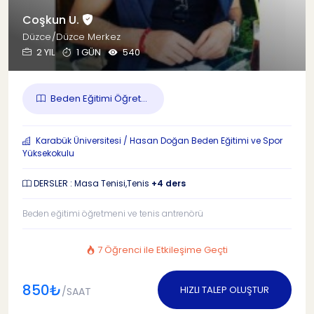
Coşkun U.
Düzce/Düzce Merkez
2 YIL
1 GÜN
540
Beden Eğitimi Öğret...
Karabük Üniversitesi / Hasan Doğan Beden Eğitimi ve Spor
Yüksekokulu
DERSLER : Masa Tenisi,Tenis
+4 ders
Beden eğitimi öğretmeni ve tenis antrenörü
7 Öğrenci ile Etkileşime Geçti
850₺
HIZLI TALEP OLUŞTUR
/SAAT