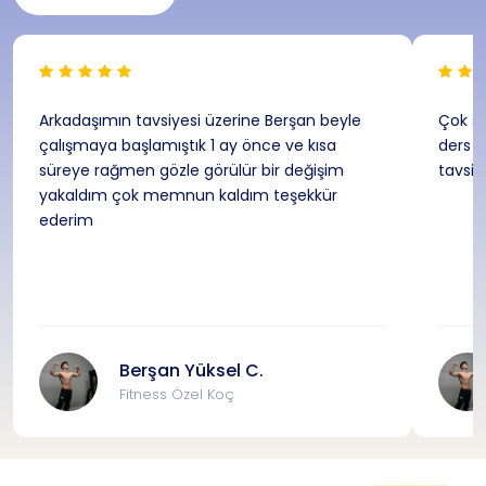
Arkadaşımın tavsiyesi üzerine Berşan beyle
Çok sa
çalışmaya başlamıştık 1 ay önce ve kısa
ders a
süreye rağmen gözle görülür bir değişim
tavsi
yakaldım çok memnun kaldım teşekkür
ederim
Berşan Yüksel C.
Fitness Özel Koç