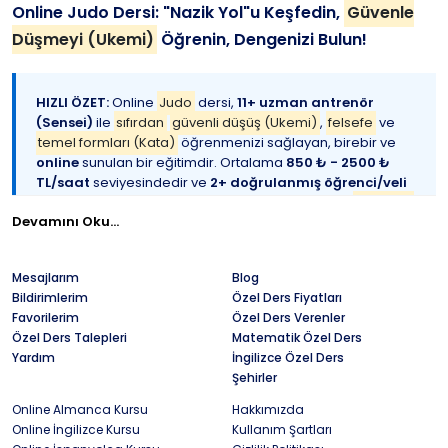
Online Judo Dersi: "Nazik Yol"u Keşfedin,
Güvenle
Düşmeyi (Ukemi)
Öğrenin, Dengenizi Bulun!
HIZLI ÖZET:
Online
Judo
dersi,
11+ uzman antrenör
(Sensei)
ile
sıfırdan
güvenli düşüş (Ukemi)
,
felsefe
ve
temel formları (Kata)
öğrenmenizi sağlayan, birebir ve
online
sunulan bir eğitimdir. Ortalama
850 ₺ - 2500 ₺
TL/saat
seviyesindedir ve
2+ doğrulanmış öğrenci/veli
yorumu
ile yüksek memnuniyet oranına sahiptir.
Çocuklar
Devamını Oku...
için disiplin
,
öz savunma ve
teknik analiz
odaklıdır.
https://www.ozeldersalani.com/judo/online
Mesajlarım
Blog
Bildirimlerim
Özel Ders Fiyatları
TJF
(Judo Fed.) Lisanslı Antrenörler (Sensei)
|
2+
Favorilerim
Özel Ders Verenler
Doğrulanmış Yorum
|
Güvenli Düşüş (Ukemi)
Uzmanlığı
|
Özel Ders Talepleri
Matematik Özel Ders
Olimpik
Spor Disiplini
|
İlk Ders İndirim Fırsatları
Yardım
İngilizce Özel Ders
Şehirler
Online Almanca Kursu
Hakkımızda
Online
Judo
dersi
,
"Nazik Yol"
(Ju-Do) olarak bilinen,
kaba
Online İngilizce Kursu
Kullanım Şartları
güce karşı
tekniği, dengeyi ve kaldıraç prensiplerini kullanan bu