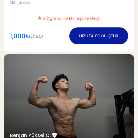
Milli judocu
5 Öğrenci ile Etkileşime Geçti
1,000₺
HIZLI TALEP OLUŞTUR
/SAAT
Berşan Yüksel C.