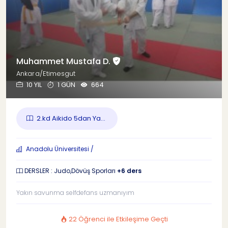
Muhammet Mustafa D.
Ankara/Etimesgut
10 YIL
1 GÜN
664
2.kd Aikido 5dan Ya...
Anadolu Üniversitesi /
DERSLER : Judo,Dövüş Sporları
+6 ders
Yakın savunma selfdefans uzmanıyım
22 Öğrenci ile Etkileşime Geçti