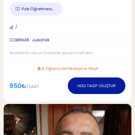
Fizik Öğretmeni,...
/
DERSLER : Judo,Fizik
Bostanlı'da Lise ve Üniversite seviyesi Fizik ders...
8 Öğrenci ile Etkileşime Geçti
850₺
HIZLI TALEP OLUŞTUR
/SAAT