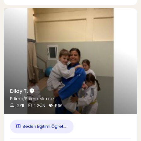
Dilay T.
Edirne/Edirne Merkez
2 YIL
1 GÜN
566
Beden Eğitimi Öğret...