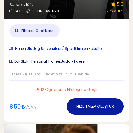
5.0
Bursa/Nilüfer
2 Yorum
9 YIL
1 GÜN
690
Fitness Özel Koç
Bursa Uludağ Üniversitesi / Spor Bilimleri Fakültesi
DERSLER : Personal Trainer,Judo
+1 ders
Fitness Kişisel Koç - Hedefinize En Etkili Şekilde...
12 Öğrenci ile Etkileşime Geçti
850₺
HIZLI TALEP OLUŞTUR
/SAAT