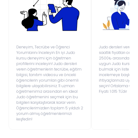
Deneyim, Tecrübe ve Öğrenci
Judo dersleri veren ö
Yorumlarını İnceleyin En iyi Judo
saatlik fiyatları ort
kursu deneyimi için öğretmen
2500₺ arasındadır.B
profillerini inceleyin! Judo dersleri
uygun Judo kursu seç
veren öğretmenlerin tecrübe, eğitim
bulmak için listemiz
bilgisi, tanıtım videosu ve önceki
incelemeye başlayın
öğrencilerin yorumları gibi önemli
ihtiyaçlarınıza uygu
bilgilere ulaşabilirsiniz. 11 uzman
seçin! Ortalama Onli
öğretmenimiz arasından en ideal
Fiyatı: 1.015 TL'dir
Judo öğretmenini seçmek için bu
bilgileri karşılaştırarak karar verin.
Öğrencilerimizden toplam 5 yıldızlı 2
yorum almış öğretmenlerimizi
keşfedin!