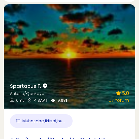
Spartacus F.
5.0
Ankara/Çankaya
57 Yorum
6 YIL
4 SAAT
9.681
Muhasebe,iktisat,hu...