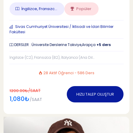
İngilizce, Fransızc...
Popüler
Sivas Cumhuriyet Üniversitesi / İktisadi ve İdari Bilimler
Fakültesi
DERSLER : Üniversite Derslerine Takviye,Arapça
+5 ders
İngilizce (C2), Fransızca (B2), İtalyanca (Ana Dil...
28 Aktif Öğrenci - 586 Ders
/SAAT
1200.00₺
HIZLI TALEP OLUŞTUR
1,080₺
/SAAT