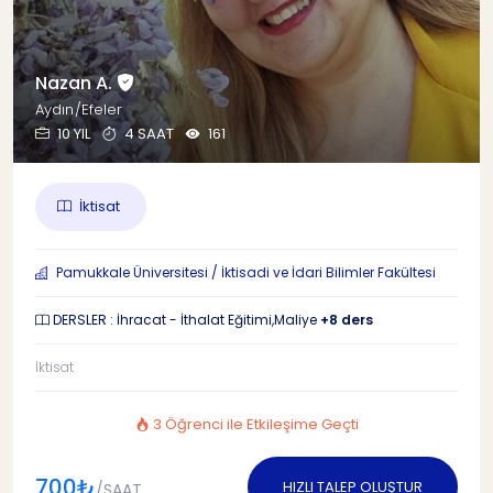
Nazan A.
Aydın/Efeler
10 YIL
4 SAAT
161
İktisat
Pamukkale Üniversitesi / İktisadi ve İdari Bilimler Fakültesi
DERSLER : İhracat - İthalat Eğitimi,Maliye
+8 ders
İktisat
3 Öğrenci ile Etkileşime Geçti
700₺
HIZLI TALEP OLUŞTUR
/SAAT