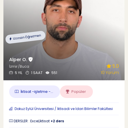
Uzman Öğretmen
Alper O.
5.0
İzmir/Buca
10 Yorum
5 YIL
1 SAAT
551
İktisat -işletme -...
Popüler
Dokuz Eylül Üniversitesi / İktisadi ve İdari Bilimler Fakültesi
DERSLER : Excel,İktisat
+2 ders