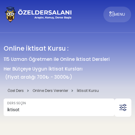
MENU
Online İktisat Kursu :
115 Uzman Öğretmen ile Online İktisat Dersleri
Her Bütçeye Uygun İktisat Kursları
(Fiyat aralığı 700₺ - 3000₺)
Özel Ders
Online Ders Verenler
İktisat Kursu
DERS SEÇİN