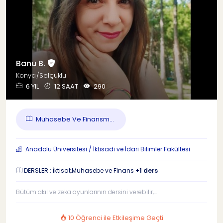
Banu B.
Konya/Selçuklu
6 YIL
12 SAAT
290
Muhasebe Ve Finansm...
Anadolu Üniversitesi / İktisadi ve İdari Bilimler Fakültesi
DERSLER : İktisat,Muhasebe ve Finans
+1 ders
Bütüm akıl ve zeka oyunlarının dersini verebilir,...
10 Öğrenci ile Etkileşime Geçti