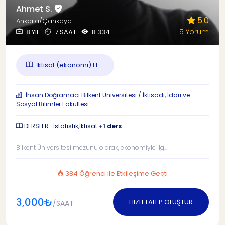
Ahmet S.
5.0
Ankara/Çankaya
5 Yorum
8 YIL
7 SAAT
8.334
İktisat (ekonomi) H...
İhsan Doğramacı Bilkent Üniversitesi / İktisadi, İdari ve
Sosyal Bilimler Fakültesi
DERSLER : İstatistik,İktisat
+1 ders
Bilkent Üniversitesi mezunu olarak, ekonomiyle ilg...
384 Öğrenci ile Etkileşime Geçti
3,000₺
HIZLI TALEP OLUŞTUR
/SAAT