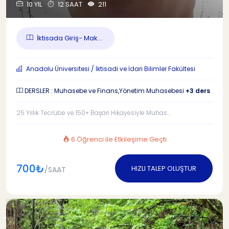
10 YIL
12 SAAT
211
İktisada Giriş- Mak...
Anadolu Üniversitesi / İktisadi ve İdari Bilimler Fakültesi
DERSLER : Muhasebe ve Finans,Yönetim Muhasebesi
+3 ders
25 Yıllık Tecrübe ve 150+ Başarı Hikayesiyle Muhas...
6 Öğrenci ile Etkileşime Geçti
700₺
HIZLI TALEP OLUŞTUR
/SAAT