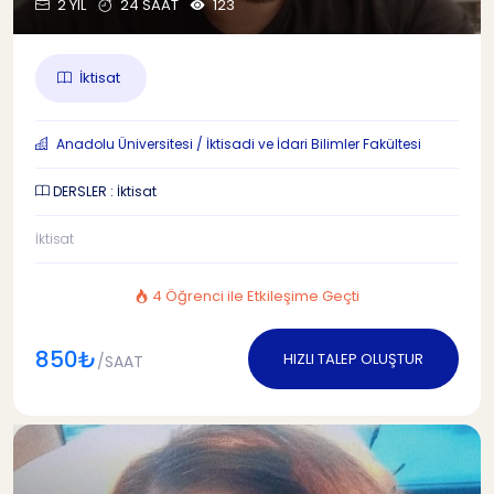
2 YIL
24 SAAT
123
İktisat
Anadolu Üniversitesi / İktisadi ve İdari Bilimler Fakültesi
DERSLER : İktisat
İktisat
4 Öğrenci ile Etkileşime Geçti
850₺
HIZLI TALEP OLUŞTUR
/SAAT