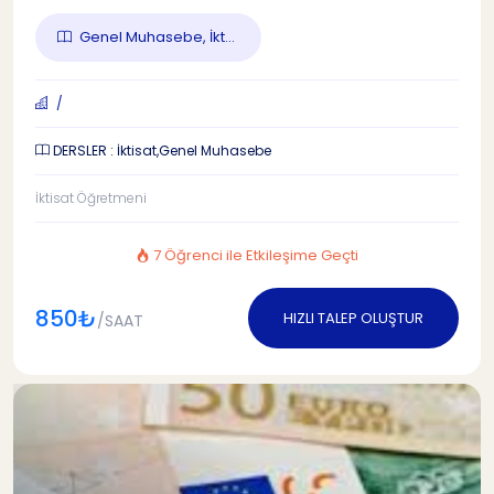
Genel Muhasebe, İkt...
/
DERSLER : İktisat,Genel Muhasebe
İktisat Öğretmeni
7 Öğrenci ile Etkileşime Geçti
850₺
HIZLI TALEP OLUŞTUR
/SAAT