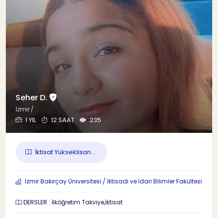
Seher D.
İzmir/
1 YIL
12 SAAT
235
İktisat Yükseklisan...
İzmir Bakırçay Üniversitesi / İktisadi ve İdari Bilimler Fakültesi
DERSLER : İlköğretim Takviye,İktisat