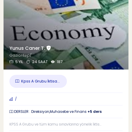
Yunus Caner T.
Gaziantep/
5 YIL
24 SAAT
187
Kpss A Grubu İktisa...
/
DERSLER : Direksiyon,Muhasebe ve Finans
+5 ders
KPSS A Grubu ve tüm kamu sınavlarına yönelik İktis...