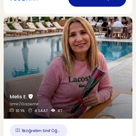
Melis E.
İzmir/Gaziemir
10 YIL
4 SAAT
47
İlköğretim Sinif Öğ...