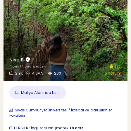
Nisa E.
5.0
Sivas/Sivas Merkez
5 Yorum
2 YIL
4 SAAT
230
Maliye Alanında Lis...
Sivas Cumhuriyet Üniversitesi / İktisadi ve İdari Bilimler
Fakültesi
DERSLER : İngilizce,Danışmanlık
+8 ders