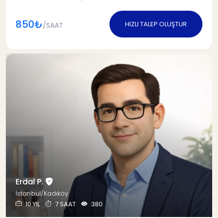
850₺
HIZLI TALEP OLUŞTUR
/SAAT
Erdal P.
İstanbul/Kadıköy
10 YIL
7 SAAT
380