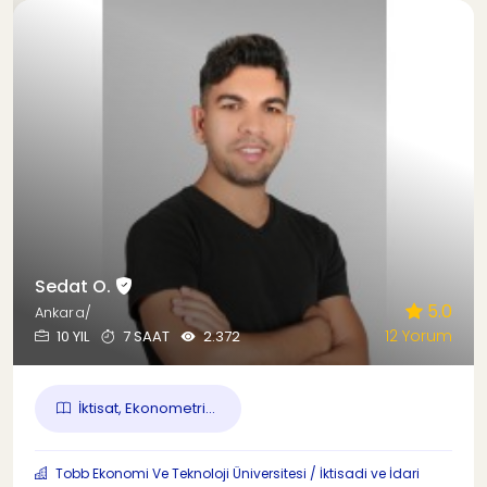
Sedat O.
5.0
Ankara/
12 Yorum
10 YIL
7 SAAT
2.372
İktisat, Ekonometri...
Tobb Ekonomi Ve Teknoloji Üniversitesi / İktisadi ve İdari