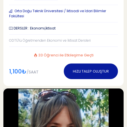
Orta Doğu Teknik Üniversitesi / İktisadi ve İdari Bilimler
Fakültesi
DERSLER : Ekonomi,İktisat
ODTÜ'lü Öğretmenden Ekonomi ve İktisat Dersleri
33 Öğrenci ile Etkileşime Geçti
1,100₺
HIZLI TALEP OLUŞTUR
/SAAT