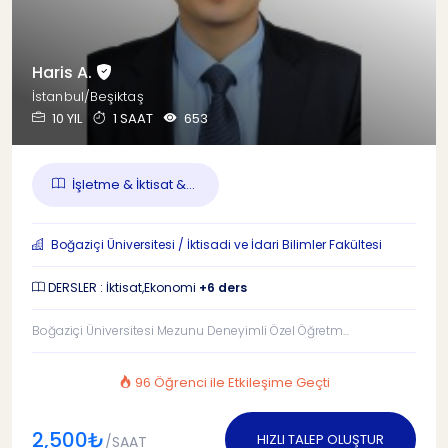
Haris A.
İstanbul/Beşiktaş
10 YIL
1 SAAT
653
İşletme & İktisat &...
Boğaziçi Üniversitesi / İktisadi ve İdari Bilimler Fakültesi
DERSLER : İktisat,Ekonomi
+6 ders
Boğaziçi Üniversitesi Mezunu Deneyimli Özel Öğretm...
96 Öğrenci ile Etkileşime Geçti
2,500₺
HIZLI TALEP OLUŞTUR
/SAAT