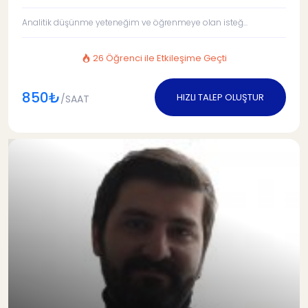
Analitik düşünme yeteneğim ve öğrenmeye olan isteğ...
26 Öğrenci ile Etkileşime Geçti
850₺
HIZLI TALEP OLUŞTUR
/SAAT