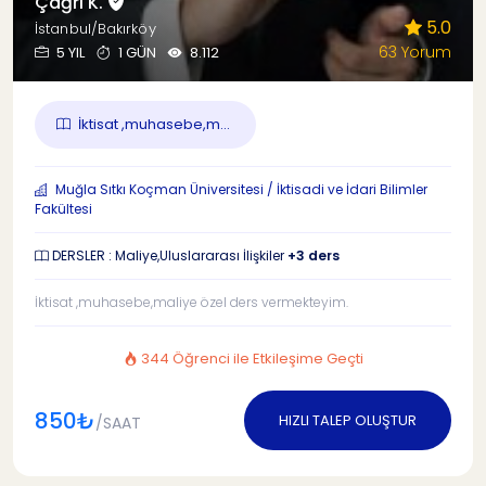
Çağrı K.
5.0
İstanbul/Bakırköy
63 Yorum
5 YIL
1 GÜN
8.112
İktisat ,muhasebe,m...
Muğla Sıtkı Koçman Üniversitesi / İktisadi ve İdari Bilimler
Fakültesi
DERSLER : Maliye,Uluslararası İlişkiler
+3 ders
İktisat ,muhasebe,maliye özel ders vermekteyim.
344 Öğrenci ile Etkileşime Geçti
850₺
HIZLI TALEP OLUŞTUR
/SAAT