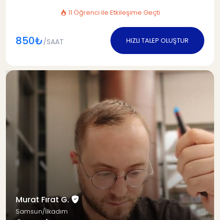
11 Öğrenci ile Etkileşime Geçti
850₺
HIZLI TALEP OLUŞTUR
/SAAT
Murat Fırat G.
Samsun/İlkadım