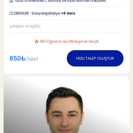
Gazi Üniversitesi / İktisadi ve İdari Bilimler Fakültesi
DERSLER : Sosyoloji,Maliye
+8 ders
çalışkan ve egitici
381 Öğrenci ile Etkileşime Geçti
850₺
HIZLI TALEP OLUŞTUR
/SAAT