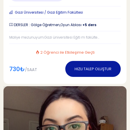
Gazi Üniversitesi / Gazi Eğitim Fakültesi
DERSLER : Gölge Öğretmen,Oyun Ablası
+5 ders
Maliye mezunuyum.Gazi üniversitesi Eğiti m fakülte...
2 Öğrenci ile Etkileşime Geçti
730₺
HIZLI TALEP OLUŞTUR
/SAAT