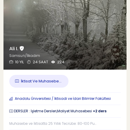
Ali I.
Samsun/İlkadım
10 YIL
24 SAAT
224
İktisat Ve Muhasebe...
Anadolu Üniversitesi / İktisadi ve İdari Bilimler Fakültesi
DERSLER : İşletme Dersleri,Maliyet Muhasebesi
+2 ders
Muhasebe ve İktisatta 25 Yıllık Tecrübe: 80-100 Pu...