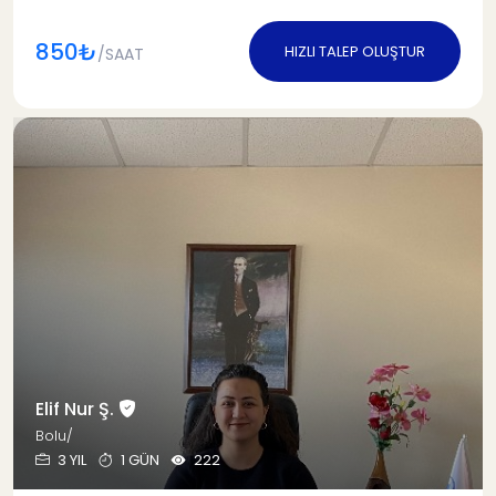
850₺
HIZLI TALEP OLUŞTUR
/SAAT
Elif Nur Ş.
Bolu/
3 YIL
1 GÜN
222