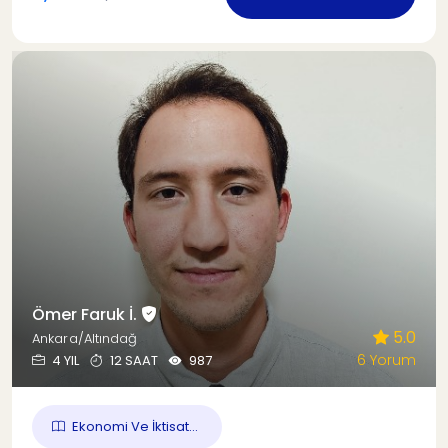
Ömer Faruk İ.
5.0
Ankara/Altındağ
6 Yorum
4 YIL
12 SAAT
987
Ekonomi Ve İktisat...