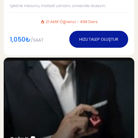
İşletme mezunu, maliyet uzmanı; üniversite düzeyin...
21 Aktif Öğrenci - 498 Ders
1,050₺
HIZLI TALEP OLUŞTUR
/SAAT