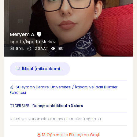
Meryem A.
Isparta/Isparta Merkez
8 YIL
12 SAAT
185
İktisat (mikroekomi...
Süleyman Demirel Üniversitesi / İktisadi ve İdari Bilimler
Fakültesi
DERSLER : Danışmanlık,İktisat
+3 ders
İktisat ve ekonometri alanında lisansüstü eğitim a...
13 Öğrenci ile Etkileşime Geçti