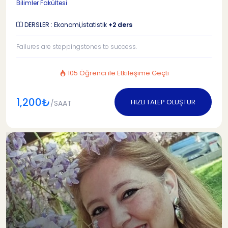
Bilimler Fakültesi
DERSLER : Ekonomi,İstatistik
+2 ders
Failures are steppingstones to success.
105 Öğrenci ile Etkileşime Geçti
1,200₺
HIZLI TALEP OLUŞTUR
/SAAT