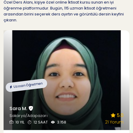
Özel Ders Alanı, kişiye özel online İktisat kursu sunan en iyi
öğrenme platformudur. Bugün, 115 uzman İktisat öğretmeni
arasından birini seçerek ders ayırtın ve görüntülü dersin keyfini
çıkarın.
Uzman Öğretmen
Sara M.
5.0
Sakarya/Adapazarı
21 Yorum
10 YIL
12 SAAT
3.158