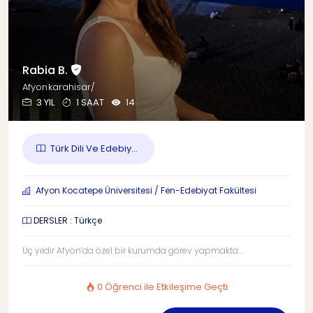
Rabia B.
Afyonkarahisar/
3 YIL
1 SAAT
14
Türk Dili Ve Edebiy...
Afyon Kocatepe Üniversitesi / Fen-Edebiyat Fakültesi
DERSLER : Türkçe
Üç yıldır Afyon’da özel bir kurumda görev yapmakta...
0 Öğrenci ile Etkileşime Geçti