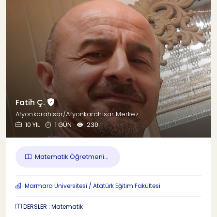
Fatih Ç.
Afyonkarahisar/Afyonkarahisar Merkez
10 YIL
1 GÜN
230
Matematik Öğretmeni...
Marmara Üniversitesi / Atatürk Eğitim Fakültesi
DERSLER : Matematik