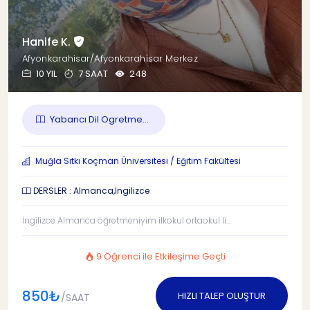
Hanife K.
Afyonkarahisar/Afyonkarahisar Merkez
10 YIL
7 SAAT
248
Yabancı Dil Ogretme...
Muğla Sıtkı Koçman Üniversitesi / Eğitim Fakültesi
DERSLER : Almanca,İngilizce
İngilizce Almanca öğretmeniyim ilkokul ortaokul li...
9 Öğrenci ile Etkileşime Geçti
850₺
HIZLI TALEP OLUŞTUR
/SAAT