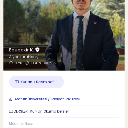
Ebubekir K.
Afyonkarahisar/
3 YIL
1 GÜN
215
Kur’an-ı Kerim,hafı...
Atatürk Üniversitesi / İlahiyat Fakültesi
DERSLER : Kur-an Okuma Dersleri
Müderris Hoca