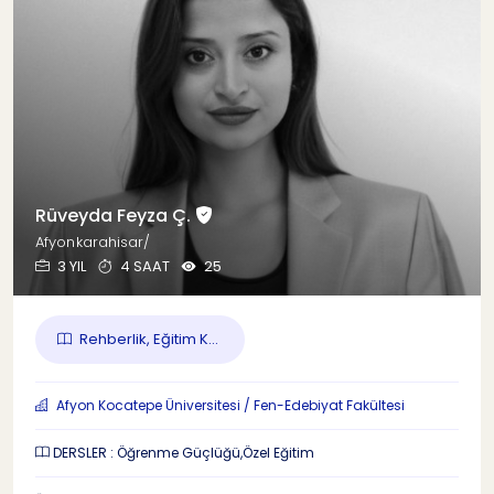
Rüveyda Feyza Ç.
Afyonkarahisar/
3 YIL
4 SAAT
25
Rehberlik, Eğitim K...
Afyon Kocatepe Üniversitesi / Fen-Edebiyat Fakültesi
DERSLER : Öğrenme Güçlüğü,Özel Eğitim