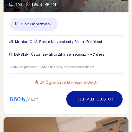
7 YIL
1 GÜN
191
Sınıf Öğretmeni
Manisa CelÂl Bayar Üniversitesi / Eğitim Fakültesi
DERSLER : Üstün Zekalılar,Zihinsel Yetersizlik
+7 ders
7 yıllık öğretmenlik tecrübemle, öğrencilerimin de...
24 Öğrenci ile Etkileşime Geçti
850₺
HIZLI TALEP OLUŞTUR
/SAAT