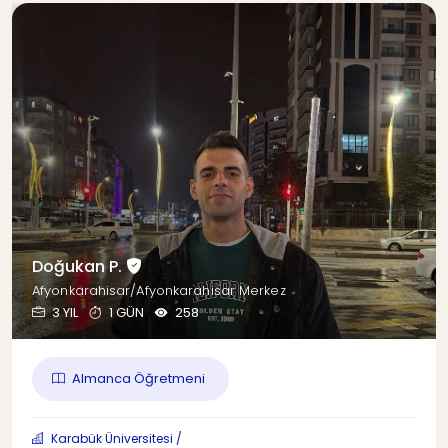
Doğukan P.
Afyonkarahisar/Afyonkarahisar Merkez
3 YIL
1 GÜN
258
Almanca Öğretmeni
Karabük Üniversitesi /