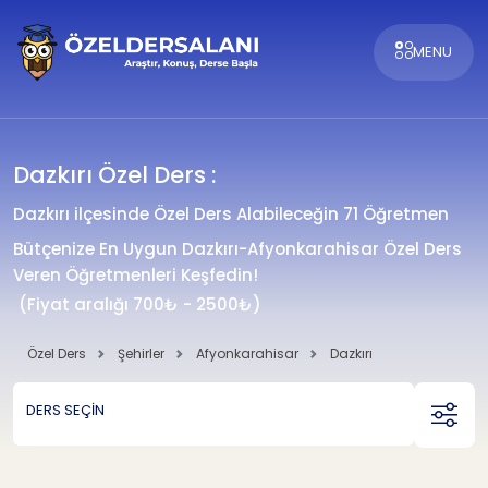
MENU
Dazkırı Özel Ders :
Dazkırı ilçesinde Özel Ders Alabileceğin 71 Öğretmen
Bütçenize En Uygun Dazkırı-Afyonkarahisar Özel Ders
Veren Öğretmenleri Keşfedin!
(Fiyat aralığı 700₺ - 2500₺)
Özel Ders
Şehirler
Afyonkarahisar
Dazkırı
DERS SEÇİN