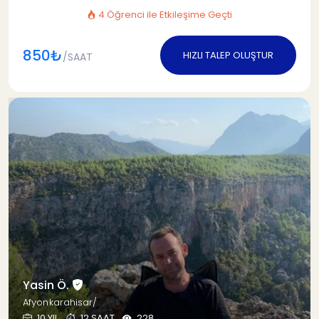
4 Öğrenci ile Etkileşime Geçti
850₺
HIZLI TALEP OLUŞTUR
/SAAT
Yasin Ö.
Afyonkarahisar/
10 YIL
12 SAAT
228