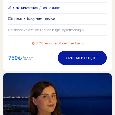
Gazi Üniversitesi / Fen Fakültesi
DERSLER : İlköğretim Takviye
Dershane ve özel okulda fen bilgisi öğretmenliği y...
0 Öğrenci ile Etkileşime Geçti
750₺
HIZLI TALEP OLUŞTUR
/SAAT