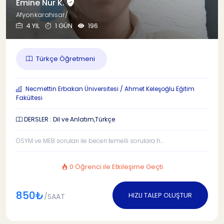
Emine Nur K.
Afyonkarahisar/
4 YIL
1 GÜN
196
Türkçe Öğretmeni
Necmettin Erbakan Üniversitesi / Ahmet Keleşoğlu Eğitim
Fakültesi
DERSLER : Dil ve Anlatım,Türkçe
ÖSYM ve MEB soruları ile beceri temelli sorulara h...
0 Öğrenci ile Etkileşime Geçti
850₺
HIZLI TALEP OLUŞTUR
/SAAT