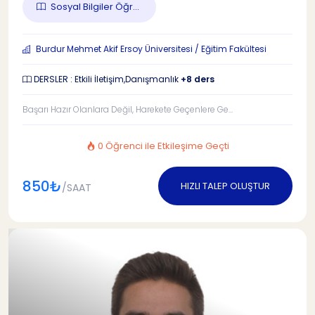
Sosyal Bilgiler Öğr...
Burdur Mehmet Akif Ersoy Üniversitesi / Eğitim Fakültesi
DERSLER : Etkili İletişim,Danışmanlık
+8 ders
Başarı Hazır Olanlara Değil, Harekete Geçenlere Ge...
0 Öğrenci ile Etkileşime Geçti
850₺
HIZLI TALEP OLUŞTUR
/SAAT