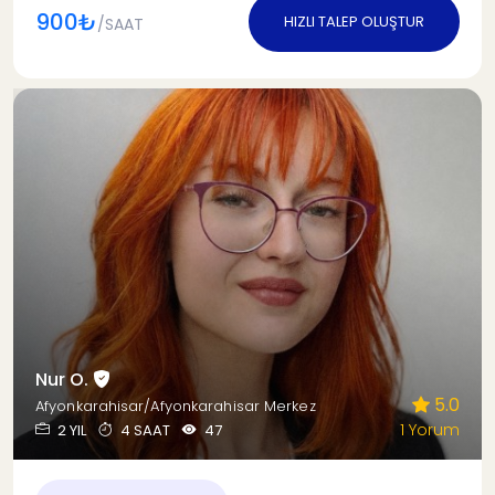
900₺
HIZLI TALEP OLUŞTUR
/SAAT
Nur O.
5.0
Afyonkarahisar/Afyonkarahisar Merkez
1 Yorum
2 YIL
4 SAAT
47