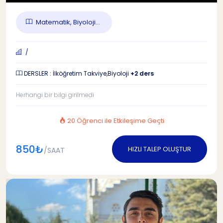
Matematik, Biyoloji...
/
DERSLER : İlköğretim Takviye,Biyoloji
+2 ders
Herhangi bir bilgi girilmedi
20 Öğrenci ile Etkileşime Geçti
850₺
HIZLI TALEP OLUŞTUR
/SAAT