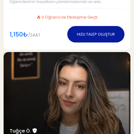
Öğrencilerimin hayatlarını planlamalarında ve vere...
0 Öğrenci ile Etkileşime Geçti
1,150₺
HIZLI TALEP OLUŞTUR
/SAAT
Tuğçe Ö.