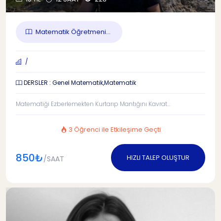
Matematik Öğretmeni...
/
DERSLER : Genel Matematik,Matematik
Matematiği Ezberlemekten Kurtarıp Mantığını Kavrat...
3 Öğrenci ile Etkileşime Geçti
850₺
HIZLI TALEP OLUŞTUR
/SAAT