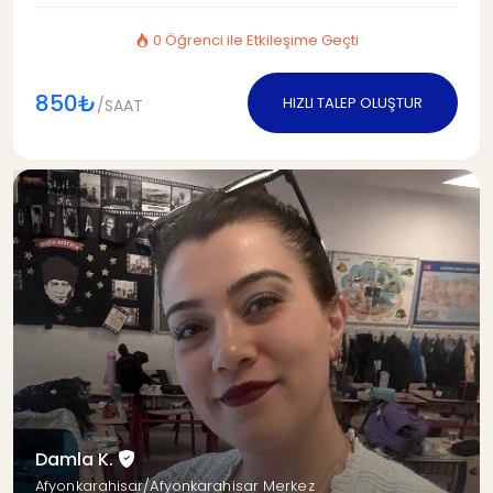
0 Öğrenci ile Etkileşime Geçti
850₺
HIZLI TALEP OLUŞTUR
/SAAT
Damla K.
Afyonkarahisar/Afyonkarahisar Merkez