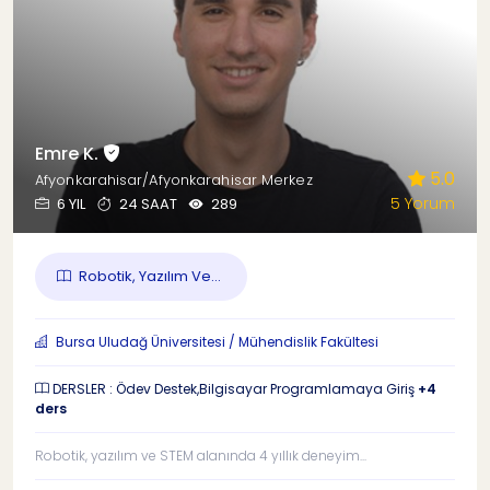
Emre K.
5.0
Afyonkarahisar/Afyonkarahisar Merkez
5 Yorum
6 YIL
24 SAAT
289
Robotik, Yazılım Ve...
Bursa Uludağ Üniversitesi / Mühendislik Fakültesi
DERSLER : Ödev Destek,Bilgisayar Programlamaya Giriş
+4
ders
Robotik, yazılım ve STEM alanında 4 yıllık deneyim...