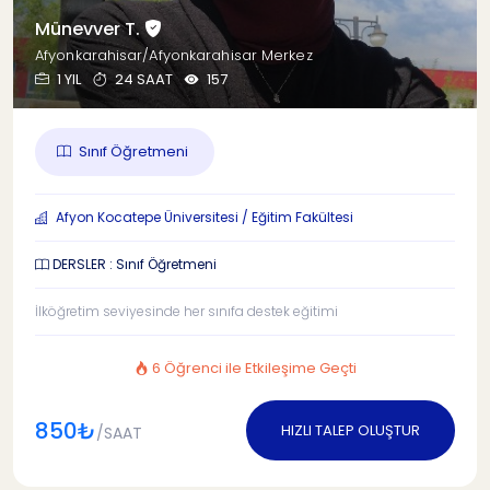
Münevver T.
Afyonkarahisar/Afyonkarahisar Merkez
1 YIL
24 SAAT
157
Sınıf Öğretmeni
Afyon Kocatepe Üniversitesi / Eğitim Fakültesi
DERSLER : Sınıf Öğretmeni
İlköğretim seviyesinde her sınıfa destek eğitimi
6 Öğrenci ile Etkileşime Geçti
850₺
HIZLI TALEP OLUŞTUR
/SAAT