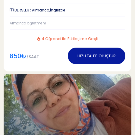
DERSLER : Almanca,İngilizce
Almanca öğretmeni
4 Öğrenci ile Etkileşime Geçti
850₺
HIZLI TALEP OLUŞTUR
/SAAT