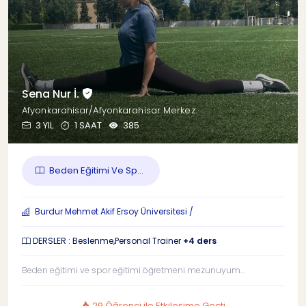
Sena Nur İ.
Afyonkarahisar/Afyonkarahisar Merkez
3 YIL
1 SAAT
385
Beden Eğitimi Ve Sp...
Burdur Mehmet Akif Ersoy Üniversitesi /
DERSLER : Beslenme,Personal Trainer
+4 ders
Beden eğitimi ve spor eğitimi öğretmeni mezunuyum...
29 Öğrenci ile Etkileşime Geçti