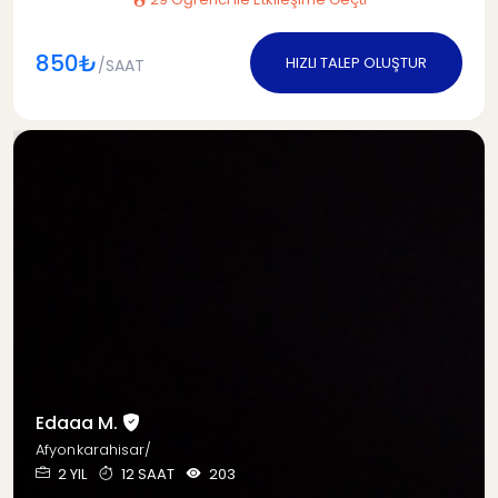
850₺
HIZLI TALEP OLUŞTUR
/SAAT
Edaaa M.
Afyonkarahisar/
2 YIL
12 SAAT
203