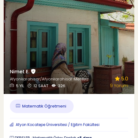
Nimet E.
5.0
Afyonkarahisar/Afyonkarahisar Merkez
9 Yorum
5 YIL
12 SAAT
326
Matematik Öğretmeni
Afyon Kocatepe Üniversitesi / Eğitim Fakültesi
DERSLER : Matematik,Ödev Destek
+5 ders