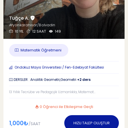
Tuğçe A.
Afyonkarahisar/Bolvadin
10 YIL
12 SAAT
149
Matematik Öğretmeni
Ondokuz Mayıs Üniversitesi / Fen-Edebiyat Fakültesi
DERSLER : Analitik Geometri,Geometri
+2 ders
13 Yıllık Tecrübe ve Pedagojik Uzmanlıkla, Matemat...
0 Öğrenci ile Etkileşime Geçti
1,000₺
HIZLI TALEP OLUŞTUR
/SAAT