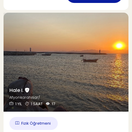
Hale I.
Afyonkarahisar/
1 YIL
1 SAAT
17
Fizik Öğretmeni