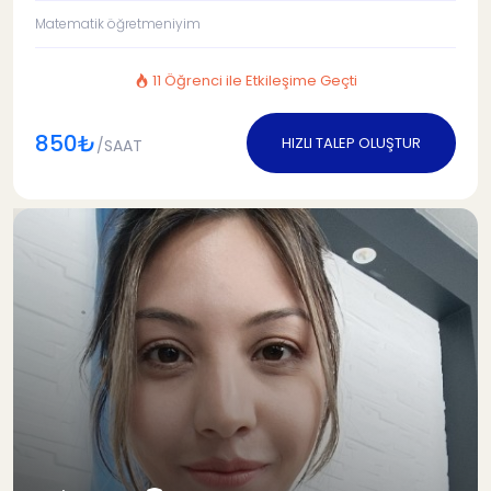
Matematik öğretmeniyim
11 Öğrenci ile Etkileşime Geçti
850₺
HIZLI TALEP OLUŞTUR
/SAAT