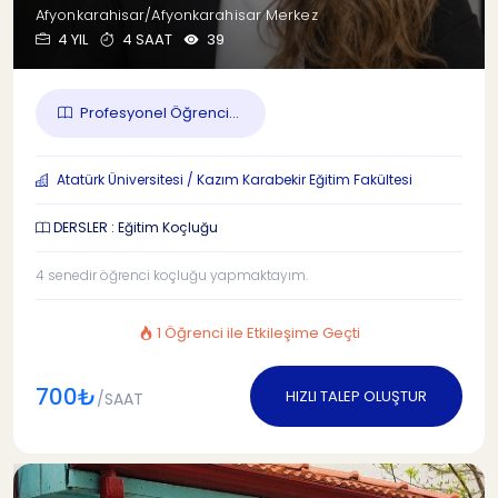
Afyonkarahisar/Afyonkarahisar Merkez
4 YIL
4 SAAT
39
Profesyonel Öğrenci...
Atatürk Üniversitesi / Kazım Karabekir Eğitim Fakültesi
DERSLER : Eğitim Koçluğu
4 senedir öğrenci koçluğu yapmaktayım.
1 Öğrenci ile Etkileşime Geçti
700₺
HIZLI TALEP OLUŞTUR
/SAAT