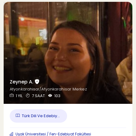
Zeynep A.
Afyonkarahisar/Afyonkarahisar Merkez
1 YIL
7 SAAT
103
Türk Dili Ve Edebiy...
Uşak Üniversitesi / Fen-Edebiyat Fakültesi