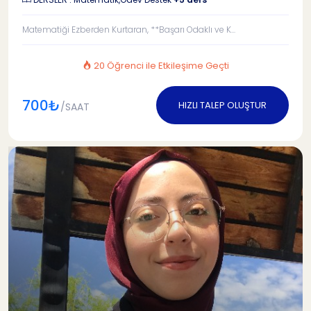
Matematiği Ezberden Kurtaran, **Başarı Odaklı ve K...
20 Öğrenci ile Etkileşime Geçti
700₺
HIZLI TALEP OLUŞTUR
/SAAT