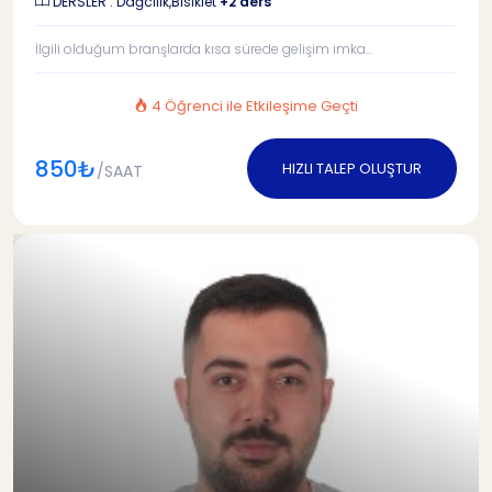
DERSLER : Dağcılık,Bisiklet
+2 ders
İlgili olduğum branşlarda kısa sürede gelişim imka...
4 Öğrenci ile Etkileşime Geçti
850₺
HIZLI TALEP OLUŞTUR
/SAAT