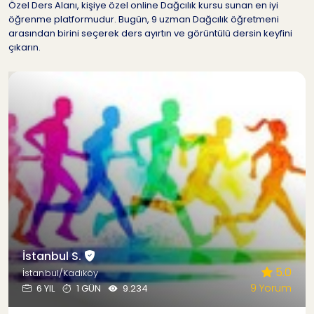
Özel Ders Alanı, kişiye özel online Dağcılık kursu sunan en iyi
öğrenme platformudur. Bugün, 9 uzman Dağcılık öğretmeni
arasından birini seçerek ders ayırtın ve görüntülü dersin keyfini
çıkarın.
İstanbul S.
5.0
İstanbul/Kadıköy
9 Yorum
6 YIL
1 GÜN
9.234