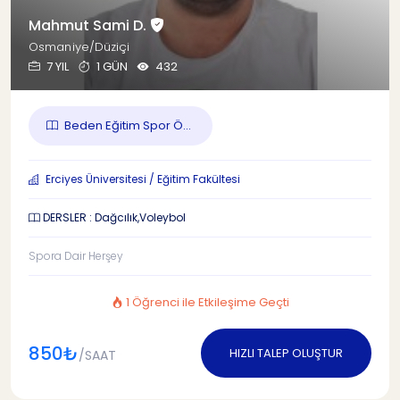
Mahmut Sami D.
Osmaniye/Düziçi
7 YIL
1 GÜN
432
Beden Eğitim Spor Ö...
Erciyes Üniversitesi / Eğitim Fakültesi
DERSLER : Dağcılık,Voleybol
Spora Dair Herşey
1 Öğrenci ile Etkileşime Geçti
850₺
HIZLI TALEP OLUŞTUR
/SAAT