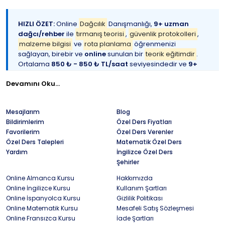
HIZLI ÖZET:
Online
Dağcılık
Danışmanlığı,
9+ uzman
dağcı/rehber
ile
tırmanış teorisi
,
güvenlik protokolleri
,
malzeme bilgisi
ve
rota planlama
öğrenmenizi
sağlayan, birebir ve
online
sunulan bir
teorik eğitimdir
.
Ortalama
850 ₺ - 850 ₺ TL/saat
seviyesindedir ve
9+
doğrulanmış sporcu/öğrenci yorumu
ile yüksek
Devamını Oku...
memnuniyet oranına sahiptir.
Alpinizm
,
kaya tırmanışı
ve
TDF
eğitimlerine hazırlık için idealdir.
https://www.ozeldersalani.com/dagcilik/online
Mesajlarım
Blog
Bildirimlerim
Özel Ders Fiyatları
Favorilerim
Özel Ders Verenler
TDF
Lisanslı Antrenörler &
Dağ Rehberleri
|
9+
Özel Ders Talepleri
Matematik Özel Ders
Doğrulanmış Yorum
|
Güvenlik
&
Risk Yönetimi
|
Yardım
İngilizce Özel Ders
Malzeme
ve
Düğüm
Eğitimi
|
Rota Planlama
ve
Şehirler
Meteoroloji
Online Almanca Kursu
Hakkımızda
Online İngilizce Kursu
Kullanım Şartları
Online İspanyolca Kursu
Gizlilik Politikası
Online
Dağcılık
dersi
,
zirvelerin
görkemine kapılan ancak
Online Matematik Kursu
Mesafeli Satış Sözleşmesi
nereye
,
nasıl
ve
hangi ekipmanla
başlayacağını bilmeyen
Online Fransızca Kursu
İade Şartları
doğa sporcuları için tasarlanmış
hayati bir teorik
hazırlık