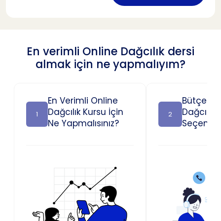
En verimli Online Dağcılık dersi
almak için ne yapmalıyım?
En Verimli Online
Bütçeniz
Dağcılık Kursu İçin
Dağcılık 
1
2
Ne Yapmalısınız?
Seçenekl