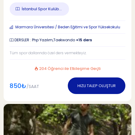
İstanbul Spor Kulüb...
Marmara Üniversitesi / Beden Eğitimi ve Spor Yüksekokulu
DERSLER : Php Yazılım,Taekwondo
+15 ders
Tüm spor dallarında özel ders vermekteyiz.
204 Öğrenci ile Etkileşime Geçti
850₺
HIZLI TALEP OLUŞTUR
/SAAT