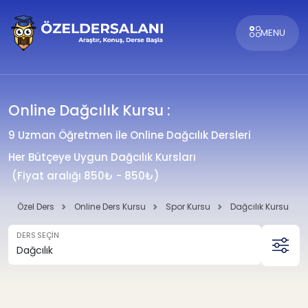
MENU
Online Dağcılık Kursu :
9 Uzman Öğretmen ile Online Dağcılık Dersleri
Her Bütçeye Uygun Dağcılık Kursları
(Fiyat aralığı 850₺ - 850₺)
Özel Ders
Online Ders Kursu
Spor Kursu
Dağcılık Kursu
DERS SEÇİN