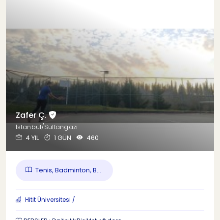
Zafer Ç.
İstanbul/Sultangazi
4 YIL
1 GÜN
460
Tenis, Badminton, B...
Hitit Üniversitesi /