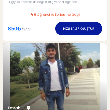
Bilgiyi ezberlemekle değil o bilgiyi nasıl eğlence...
5 Öğrenci ile Etkileşime Geçti
850₺
HIZLI TALEP OLUŞTUR
/SAAT
Emrah Ö.