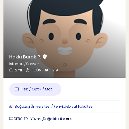
Hakkı Burak P.
İstanbul/Sarıyer
2 YIL
1 GÜN
1.719
Fizik / Optik / Mat...
Boğaziçi Üniversitesi / Fen-Edebiyat Fakültesi
DERSLER : Yüzme,Dağcılık
+6 ders