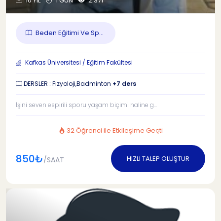
10 YIL
1 GÜN
2.371
Beden Eğitimi Ve Sp...
Kafkas Üniversitesi / Eğitim Fakültesi
DERSLER : Fizyoloji,Badminton
+7 ders
İşini seven espirili sporu yaşam biçimi haline g...
32 Öğrenci ile Etkileşime Geçti
850₺
HIZLI TALEP OLUŞTUR
/SAAT