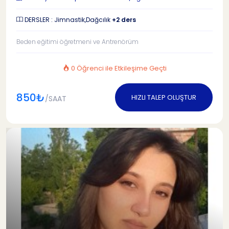
DERSLER : Jimnastik,Dağcılık
+2 ders
Beden eğitimi öğretmeni ve Antrenörüm
0 Öğrenci ile Etkileşime Geçti
850₺
HIZLI TALEP OLUŞTUR
/SAAT