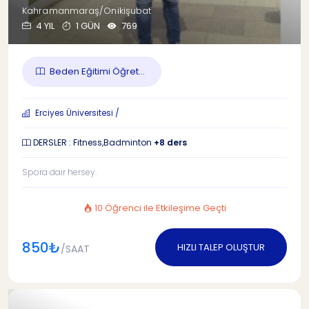
Kahramanmaraş/Onikişubat
4 YIL
1 GÜN
769
Beden Eğitimi Öğret...
Erciyes Üniversitesi /
DERSLER : Fitness,Badminton
+8 ders
Spora dair hersey.
10 Öğrenci ile Etkileşime Geçti
850₺
HIZLI TALEP OLUŞTUR
/SAAT