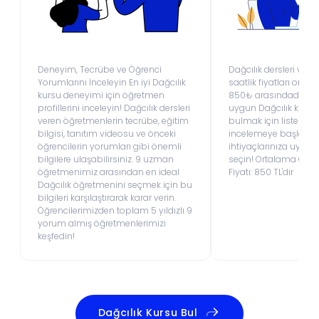
Deneyim, Tecrübe ve Öğrenci
Dağcılık dersleri ver
Yorumlarını İnceleyin En iyi Dağcılık
saatlik fiyatları ort
kursu deneyimi için öğretmen
850₺ arasındadır.Büt
profillerini inceleyin! Dağcılık dersleri
uygun Dağcılık kursu 
veren öğretmenlerin tecrübe, eğitim
bulmak için listemiz
bilgisi, tanıtım videosu ve önceki
incelemeye başlayın
öğrencilerin yorumları gibi önemli
ihtiyaçlarınıza uygu
bilgilere ulaşabilirsiniz. 9 uzman
seçin! Ortalama Onlin
öğretmenimiz arasından en ideal
Fiyatı: 850 TL'dir
Dağcılık öğretmenini seçmek için bu
bilgileri karşılaştırarak karar verin.
Öğrencilerimizden toplam 5 yıldızlı 9
yorum almış öğretmenlerimizi
keşfedin!
Dağcılık Kursu Bul