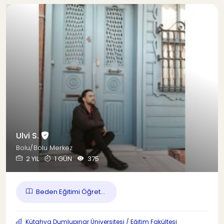
Ulvi S.
Bolu/Bolu Merkez
2 YIL
1 GÜN
375
Beden Eğitimi Öğret...
Kütahya Dumlupınar Üniversitesi / Eğitim Fakültesi