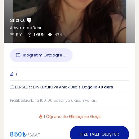
Sıla Ö.
Adıyaman/Besni
5 YIL
1 GÜN
474
İlköğretim Ortaogre...
/
DERSLER : Din Kültürü ve Ahlak Bilgisi,Dağcılık
+8 ders
Pratik tekrarlarla 100.100 basariya ulasan yollar...
1 Öğrenci ile Etkileşime Geçti
850₺
HIZLI TALEP OLUŞTUR
/SAAT