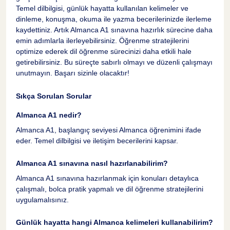
Temel dilbilgisi, günlük hayatta kullanılan kelimeler ve
dinleme, konuşma, okuma ile yazma becerilerinizde ilerleme
Almanca A1 Sınavına Hazırlık
34
kaydettiniz. Artık Almanca A1 sınavına hazırlık sürecine daha
emin adımlarla ilerleyebilirsiniz. Öğrenme stratejilerini
optimize ederek dil öğrenme sürecinizi daha etkili hale
Sınav Formatı
35
getirebilirsiniz. Bu süreçte sabırlı olmayı ve düzenli çalışmayı
unutmayın. Başarı sizinle olacaktır!
Çalışma Materyalleri
36
Sıkça Sorulan Sorular
Almanca A1 nedir?
Deneme Sınavları
37
Almanca A1, başlangıç seviyesi Almanca öğrenimini ifade
eder. Temel dilbilgisi ve iletişim becerilerini kapsar.
Zaman Yönetimi
38
Almanca A1 sınavına nasıl hazırlanabilirim?
Almanca A1 sınavına hazırlanmak için konuları detaylıca
İlginizi Çekecek Diğer Konular
39
çalışmalı, bolca pratik yapmalı ve dil öğrenme stratejilerini
uygulamalısınız.
Almanca A2 Konuları
40
Günlük hayatta hangi Almanca kelimeleri kullanabilirim?