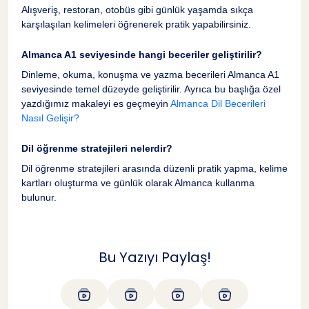
Alışveriş, restoran, otobüs gibi günlük yaşamda sıkça
Kapanış Düşünceleri
41
karşılaşılan kelimeleri öğrenerek pratik yapabilirsiniz.
Almanca A1 seviyesinde hangi beceriler geliştirilir?
Sıkça Sorulan Sorular
42
Dinleme, okuma, konuşma ve yazma becerileri Almanca A1
seviyesinde temel düzeyde geliştirilir. Ayrıca bu başlığa özel
Almanca A1 nedir?
43
yazdığımız makaleyi es geçmeyin
Almanca Dil Becerileri
Nasıl Gelişir?
Almanca A1 sınavına nasıl hazırlanabilirim?
44
Dil öğrenme stratejileri nelerdir?
Dil öğrenme stratejileri arasında düzenli pratik yapma, kelime
Günlük hayatta hangi Almanca kelimeleri
45
kartları oluşturma ve günlük olarak Almanca kullanma
kullanabilirim?
bulunur.
Almanca A1 seviyesinde hangi beceriler
46
geliştirilir?
Bu Yazıyı Paylaş!
Dil öğrenme stratejileri nelerdir?
47
Tahmini 19 dakikalık okuma