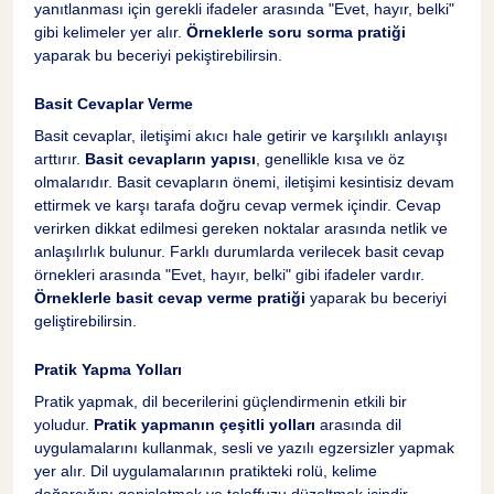
yanıtlanması için gerekli ifadeler arasında "Evet, hayır, belki"
gibi kelimeler yer alır.
Örneklerle soru sorma pratiği
yaparak bu beceriyi pekiştirebilirsin.
Basit Cevaplar Verme
Basit cevaplar, iletişimi akıcı hale getirir ve karşılıklı anlayışı
1
arttırır.
Basit cevapların yapısı
, genellikle kısa ve öz
olmalarıdır. Basit cevapların önemi, iletişimi kesintisiz devam
ettirmek ve karşı tarafa doğru cevap vermek içindir. Cevap
verirken dikkat edilmesi gereken noktalar arasında netlik ve
anlaşılırlık bulunur. Farklı durumlarda verilecek basit cevap
örnekleri arasında "Evet, hayır, belki" gibi ifadeler vardır.
Örneklerle basit cevap verme pratiği
yaparak bu beceriyi
geliştirebilirsin.
Pratik Yapma Yolları
Pratik yapmak, dil becerilerini güçlendirmenin etkili bir
yoludur.
Pratik yapmanın çeşitli yolları
arasında dil
uygulamalarını kullanmak, sesli ve yazılı egzersizler yapmak
yer alır. Dil uygulamalarının pratikteki rolü, kelime
dağarcığını genişletmek ve telaffuzu düzeltmek içindir.