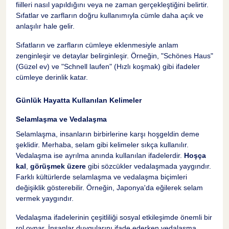
fiilleri nasıl yapıldığını veya ne zaman gerçekleştiğini belirtir.
Sıfatlar ve zarfların doğru kullanımıyla cümle daha açık ve
anlaşılır hale gelir.
Sıfatların ve zarfların cümleye eklenmesiyle anlam
zenginleşir ve detaylar belirginleşir. Örneğin, "Schönes Haus"
(Güzel ev) ve "Schnell laufen" (Hızlı koşmak) gibi ifadeler
cümleye derinlik katar.
Günlük Hayatta Kullanılan Kelimeler
Selamlaşma ve Vedalaşma
Selamlaşma, insanların birbirlerine karşı hoşgeldin deme
şeklidir. Merhaba, selam gibi kelimeler sıkça kullanılır.
Vedalaşma ise ayrılma anında kullanılan ifadelerdir.
Hoşça
kal
,
görüşmek üzere
gibi sözcükler vedalaşmada yaygındır.
Farklı kültürlerde selamlaşma ve vedalaşma biçimleri
değişiklik gösterebilir. Örneğin, Japonya'da eğilerek selam
vermek yaygındır.
Vedalaşma ifadelerinin çeşitliliği sosyal etkileşimde önemli bir
rol oynar. İnsanlar duygularını ifade ederken vedalaşma