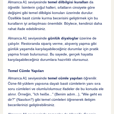
Almanca A1 seviyesinde
temel dilbilgisi kuralları
da
öğretilir. İsimlerin çoğul halleri, sıfatların cinsiyete göre
değişimi gibi temel dilbilgisi konuları üzerinde durulur.
Özellikle basit cümle kurma becerisini geliştirmek için bu
kuralların iyi anlaşılması önemlidir. Böylece, kendinizi daha
rahat ifade edebilirsiniz.
Almanca A1 seviyesinde
günlük diyaloglar
üzerine de
çalışılır. Restoranda sipariş verme, alışveriş yapma gibi
günlük yaşamda karşılaşabileceğiniz durumlar için pratik
yapma fırsatı bulursunuz. Bu sayede, gerçek hayatta
karşılaşabileceğiniz durumlara hazırlıklı olursunuz.
Temel Cümle Yapıları
Almanca A1 seviyesinde
temel cümle yapıları
öğrenilir.
Özne-fiil-yüklem yapısına dayalı basit cümlelerin yanı sıra
soru cümleleri ve olumlu/olumsuz ifadeler de bu konuda ele
alınır. Örneğin, "Ich heiße..." (Benim adım...), "Wie geht es
dir?" (Nasılsın?) gibi temel cümleleri öğrenerek iletişim
becerilerinizi geliştirebilirsiniz.