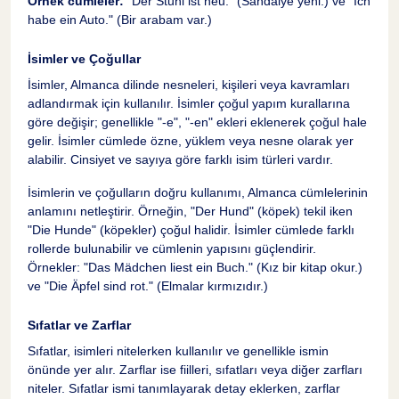
Örnek cümleler:
"Der Stuhl ist neu." (Sandalye yeni.) ve "Ich
habe ein Auto." (Bir arabam var.)
İsimler ve Çoğullar
İsimler, Almanca dilinde nesneleri, kişileri veya kavramları
adlandırmak için kullanılır. İsimler çoğul yapım kurallarına
göre değişir; genellikle "-e", "-en" ekleri eklenerek çoğul hale
gelir. İsimler cümlede özne, yüklem veya nesne olarak yer
alabilir. Cinsiyet ve sayıya göre farklı isim türleri vardır.
İsimlerin ve çoğulların doğru kullanımı, Almanca cümlelerinin
anlamını netleştirir. Örneğin, "Der Hund" (köpek) tekil iken
"Die Hunde" (köpekler) çoğul halidir. İsimler cümlede farklı
rollerde bulunabilir ve cümlenin yapısını güçlendirir.
Örnekler: "Das Mädchen liest ein Buch." (Kız bir kitap okur.)
ve "Die Äpfel sind rot." (Elmalar kırmızıdır.)
Sıfatlar ve Zarflar
Sıfatlar, isimleri nitelerken kullanılır ve genellikle ismin
önünde yer alır. Zarflar ise fiilleri, sıfatları veya diğer zarfları
niteler. Sıfatlar ismi tanımlayarak detay eklerken, zarflar