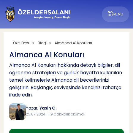
MENU
Özel Ders
Blog
Almanca A1 Konuları
Almanca A1 Konuları
Almanca A1 Konuları hakkında detaylı bilgiler, dil
öğrenme stratejileri ve günlük hayatta kullanılan
temel kelimelerle Almanca dil becerilerinizi
geliştirin. Başlangıç seviyesinde kendinizi rahatça
ifade edin.
Yazar;
Yasin G.
25.07.2024 - 19 dakikalık okuma.