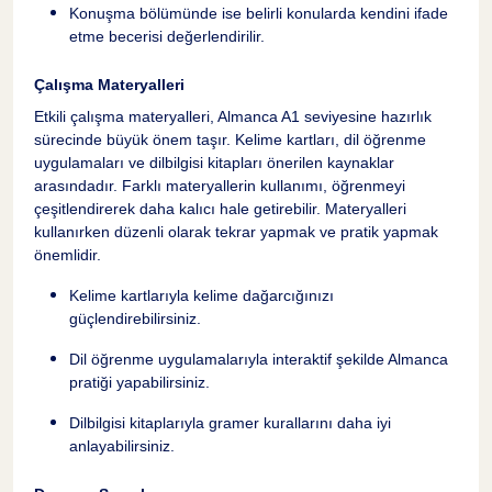
Konuşma bölümünde ise belirli konularda kendini ifade
etme becerisi değerlendirilir.
Almanca A1 Seviyesi
4
Çalışma Materyalleri
Temel Dilbilgisi Konuları
5
Etkili çalışma materyalleri, Almanca A1 seviyesine hazırlık
sürecinde büyük önem taşır. Kelime kartları, dil öğrenme
uygulamaları ve dilbilgisi kitapları önerilen kaynaklar
Artikeller
6
arasındadır. Farklı materyallerin kullanımı, öğrenmeyi
çeşitlendirerek daha kalıcı hale getirebilir. Materyalleri
kullanırken düzenli olarak tekrar yapmak ve pratik yapmak
İsimler ve Çoğullar
7
önemlidir.
Kelime kartlarıyla kelime dağarcığınızı
Sıfatlar ve Zarflar
8
güçlendirebilirsiniz.
Dil öğrenme uygulamalarıyla interaktif şekilde Almanca
Günlük Hayatta Kullanılan Kelimeler
9
pratiği yapabilirsiniz.
Dilbilgisi kitaplarıyla gramer kurallarını daha iyi
Selamlaşma ve Vedalaşma
10
anlayabilirsiniz.