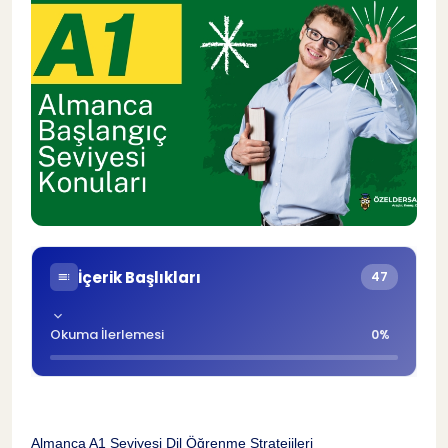
İçerik Başlıkları
47
Okuma İlerlemesi
0%
Almanca A1 Seviyesi Dil Öğrenme StratejileriAlmanca A1 konuları, dil öğreniminde temel bir adımdır. Bu seviyede, günlük yaşamda kendinizi ifade edebilecek düzeyde dil becerileri kazanırsınız. Almanca A1 konuları, sayılar, renkler, aile üyeleri gibi temel konuları içerirken aynı zamanda basit cümlelerle iletişim kurmayı da öğretir. Bu seviye, Almanca'yı anlamak ve kullanmak için sağlam bir temel oluşturur.Almanca A1 konularını kavramak, dil becerilerinizi geliştirirken yeni bir kültürü keşfetmenizi sağlar. Bu seviyede öğrendikleriniz, ileri seviyelere geçiş yaparken size güçlü bir zemin sunar. Almanca kursu ile bu seviyeyi öğrenerek dil yolculuğunuza başlayın ve farkı hemen hissedin.Anahtar Noktalar Almanca A1 seviyesi, temel dilbilgisi konularını, günlük hayatta kullanılan kelimeleri ve dinleme-anlama becerilerini içerir. Konuşma, okuma ve yazma becerilerini geliştirmek A1 seviyesinde önemlidir. Almanca A1 sınavına hazırlık yaparken dil öğrenme stratejilerini kullanmak başarılı olmaya yardımcı olabilir. Günlük pratiklerle dil becerilerini geliştirmek, A1 seviyesindeki öğrenme sürecini destekler. Öğrenilen konuların tekrarı ve uygulaması, Almanca A1 seviyesinde başarılı olmanın anahtarı olabilir. Dil öğrenme sürecinde sabırlı olmak ve düzenli çalışmak, başlangıç seviyesindeki öğrenciler için önemlidir. Almanca A1 NedirAlmanca A1 SeviyesiAlmanca A1 seviyesi, temel dil becerilerini edinmeye başladığınız ilk aşamadır. Bu seviyede, günlük yaşamda basit cümlelerle iletişim kurabilirsiniz. A1 seviyesindeki hedefler genellikle kendinizi tanıtma, alışveriş yapma ve basit sorular sorma gibi konuları içerir. Bu seviye, almanca özel ders başlangıç düzeyindeki öğrencilere uygun olup, temel dil yapılarını ve kelimeleri öğrenmeye odaklanır.A1 seviyesinde işlenen konular arasında genellikle sayılar, renkler, aile üyeleri, günlük aktiviteler ve zaman ifadeleri bulunur. Bu konular, dilin temel yapı taşlarını oluşturarak öğrencilere dil bilgisini ve kelime dağarcığını geliştirme fırsatı sunar. A1 seviyesi, dil öğrenimindeki ilk adım olarak kabul edilir ve öğrencilere sağlam bir temel oluşturur.Temel Dilbilgisi KonularıArtikellerArtikeller, Almanca'da isimlerin önüne geldiğinde onları belirli veya belirsiz kılar. Belirli artikeller "der, die, das" iken belirsiz artikeller "ein, eine" şeklindedir. "Kein" artikeli ise olumsuzluk ifade eder ve isimle cümledeki uyumu sağlar. Artikeller, isimlerle cümlenin anlamını tamamlar ve doğru anlamın oluşmasını sağlar. Örneğin, "Der Tisch" (masa) ve "Ein Buch" (kitap) gibi.Artikellerin kullanımı oldukça önemlidir çünkü Almanca'da isimlerle olan ilişkilerini belirtirler. Örneğin, "Das Haus" (ev) ve "Ein Haus" (bir ev) arasındaki farkı artikeller belirler. Örnek cümleler: "Der Stuhl ist neu." (Sandalye yeni.) ve "Ich habe ein Auto." (Bir arabam var.)İsimler ve Çoğullarİsimler, Almanca dilinde nesneleri, kişileri veya kavramları adlandırmak için kullanılır. İsimler çoğul yapım kurallarına göre değişir; genellikle "-e", "-en" ekleri eklenerek çoğul hale gelir. İsimler cümlede özne, yüklem veya nesne olarak yer alabilir. Cinsiyet ve sayıya göre farklı isim türleri vardır.İsimlerin ve çoğulların doğru kullanımı, Almanca cümlelerinin anlamını netleştirir. Örneğin, "Der Hund" (köpek) tekil iken "Die Hunde" (köpekler) çoğul halidir. İsimler cümlede farklı rollerde bulunabilir ve cümlenin yapısını güçlendirir. Örnekler: "Das Mädchen liest ein Buch." (Kız bir kitap okur.) ve "Die Äpfel sind rot." (Elmalar kırmızıdır.)Sıfatlar ve ZarflarSıfatlar, isimleri nitelerken kullanılır ve genellikle ismin önünde yer alır. Zarflar ise fiilleri, sıfatları veya diğer zarfları niteler. Sıfatlar ismi tanımlayarak detay eklerken, zarflar fiilleri nasıl yapıldığını veya ne zaman gerçekleştiğini belirtir. Sıfatlar ve zarfların doğru kullanımıyla cümle daha açık ve anlaşılır hale gelir.Sıfatların ve zarfların cümleye eklenmesiyle anlam zenginleşir ve detaylar belirginleşir. Örneğin, "Schönes Haus" (Güzel ev) ve "Schnell laufen" (Hızlı koşmak) gibi ifadeler cümleye derinlik katar.Günlük Hayatta Kullanılan KelimelerSelamlaşma ve VedalaşmaSelamlaşma, insanların birbirlerine karşı hoşgeldin deme şeklidir. Merhaba, selam gibi kelimeler sıkça kullanılır. Vedalaşma ise ayrılma anında kullanılan ifadelerdir. Hoşça kal, görüşmek üzere gibi sözcükler vedalaşmada yaygındır. Farklı kültürlerde selamlaşma ve vedalaşma biçimleri değişiklik gösterebilir. Örneğin, Japonya'da eğilerek selam vermek yaygındır.Vedalaşma ifadelerinin çeşitliliği sosyal etkileşimde önemli bir rol oynar. İnsanlar duygularını ifade ederken vedalaşma sırasında farklı ifadeler kullanabilirler. Sevgi dolu bir vedalaşma ile ayrılmak, karşı tarafa olumlu bir his bırakabilir. Bu nedenle doğru vedalaşma ifadesini seçmek ilişkileri güçlendirebilir. Örneğin, iyi geceler demek, karşı tarafa iyi dileklerde bulunmak anlamına gelir.Örnek diyaloglarla selamlaşma ve vedalaşma pratiği yapmak, dil becerilerini geliştirmenin etkili yollarından biridir. Günlük hayatta karşılaşılan durumlarda kullanılan bu ifadeleri pratik yaparak daha akıcı hale getirebilirsiniz. Arkadaşlarınızla veya ailenizle role-play yaparak farklı senaryolarda selamlaşma ve vedalaşma deneyimleri yaşayabilirsiniz.Dinleme ve Anlama BecerileriBasit KonuşmalarBasit konuşmalar, dil öğrenirken temel bir beceridir. Kısa ve anlaşılır cümleler ile iletişimi kolaylaştırır. Günlük hayatta karşılaşılan durumları kapsar. Örneğin, selamlaşma, alışveriş yapma gibi konular basit konuşmaların içindedir. Bu tür konuşmalar, dil becerilerini geliştirmede önemli bir rol oynar.Dinleyici ile etkileşim kurmanın yolları çeşitlidir. Öncelikle göz teması kurarak dinleyiciyi dikkatlice takip etmek önemlidir. Ardından, anlaşılır ve net bir şekilde konuşmak, karşı tarafın sizi daha iyi anlamasını sağlar. Basit konuşmaların yapılması, dil öğrenim sürecinde motivasyonu artırabilir. Özellikle hızlı ilerleme kaydederek özgüveni yükseltir.Basit konuşmaların nasıl yapıldığını gösteren örnekler oldukça faydalıdır. Örneğin, günlük hayatta karşılaşılan bir durumu canlandıran rol yapma aktiviteleri, pratik yapma imkanı sunar. Ayrıca, arkadaşlarınız veya dil partnerinizle sohbet ederek farklı senaryolarda konuşmalar yapabilirsiniz.Günlük DiyaloglarGünlük diyaloglar, insanların günlük yaşamlarında karşılaştıkları iletişim biçimidir. Alışverişte, restoranda veya sokakta geçen diyaloglar, bu kategoride yer alır. Diyaloglar, dil öğrenen kişinin pratik yapmasını sağlar. Bu sayede, yeni kelimeleri ve ifadeleri kullanarak dil becerilerini geliştirir.Farklı durumlarda geçen diyalog örnekleri, dilin gerçek hayattaki kullanımını gösterir. Örneğin, bir restoranda sipariş verme diyalogu veya bir yol tarifi alışverişi gibi senaryolar, dil becerilerini gerçek hayatta uygulama fırsatı sunar. Diyaloglar aynı zamanda dinleme ve konuşma becerilerini güçlendirir.Diyaloglarda kullanılan ifadelerin çeşitliliği, dilin zenginliğini ortaya koyar. Farklı duyguları ifade eden ifadeler veya sosyal etkileşimde kullanılan cümleler, dil becerilerini çeşitlendirir. Günlük diyalogları pratik yapmanın en etkili yolu, sesli okuma ve rol yapma aktiviteleri ile kendinizi geliştirmektir.Kısa HikayelerKısa hikayeler, dil öğrenme sürecinde önemli bir yere sahiptir. Bu hikayeler, dil becerilerini geliştirmek ve kelime dağarcığını genişletmek için etkili bir yoldur. Kısa hikayeler, öğrenilen kelime ve dil bilgisi kurallarını uygulama fırsatı sunar. Online almanca kursu alarak bu hikayeleri daha kolay öğrenebilirsiniz.Konuşma BecerileriKendini TanıtmaKendini tanıtma, ilk etkileşimde önemli bir rol oynar. Kendini tanıtmanın temel unsurları arasında ad, yaş, meslek gibi bilgiler bulunur. Dikkat edilmesi gerekenler arasında samimiyet ve içtenlik yer alır. Sosyal etkileşimde kendini tanıtmanın rolü, karşındakine senin hakkında fikir vermek ve iletişimi başlatmaktır. Kendini tanıtmak için kullanılacak ifadeler arasında "Merhaba, ben Ahmet. İstanbul'da yaşıyorum." gibi cümleler yer alır. Örneklerle kendini tanıtma pratiği yaparak bu beceriyi geliştirebilirsin.Sorular SormaSoru sormak, iletişimde karşındakini daha iyi anlamanı sağlar. Soru sormanın önemi, karşındaki kişiyle etkili iletişim kurmaya yardımcı olmasıdır. Farklı soru türleri arasında evet-hayır soruları, neden-sonuç soruları ve açık uçlu sorular bulunur. Soru sormanın iletişimdeki rolü, karşındaki kişiyle etkileşimi derinleştirerek ilişkiyi güçlendirir. Soruların yanıtlanması için gerekli ifadeler arasında "Evet, hayır, belki" gibi kelimeler yer alır. Örneklerle soru sorma pratiği yaparak bu beceriyi pekiştirebilirsin.Basit Cevaplar VermeBasit cevaplar, iletişimi akıcı hale getirir ve karşılıklı anlayışı arttırır. Basit cevapların yapısı, genellikle kısa ve öz olmalarıdır. Basit cevapların önemi, iletişimi kesintisiz devam ettirmek ve karşı tarafa doğru cevap vermek içindir. Cevap verirken dikkat edilmesi gereken noktalar arasında netlik ve anlaşılırlık bulunur. Farklı durumlarda verilecek basit cevap örnekleri arasında "Evet, hayır, belki" gibi ifadeler vardır. Örneklerle basit cevap verme pratiği yaparak bu beceriyi geliştirebilirsin.Pratik Yapma YollarıPratik yapmak, dil becerilerini güçlendirmenin etkili bir yoludur. Pratik yapmanın çeşitli yolları arasında dil uygulamalarını kullanmak, sesli ve yazılı egzersizler yapmak yer alır. Dil uygulamalarının pratikteki rolü, kelime dağarcığını genişletmek ve telaffuzu düzeltmek içindir. Günlük hayatta pratik yapmanın önemi, dil becerilerini sürekli taze tutarak ilerlemeyi sağlamasıdır. Dil partneri bulmanın faydaları arasında karşılıklı konuşarak pratik yapma imkanı bulmak vardır. Önerilerle pratik yapma yöntemlerini çeşitlendirerek dil becerilerini hızla geliştirebilirsin.Okuma ve Anlama BecerileriBasit MetinlerBasit metinler, kısa ve anlaşılır cümlelerden oluşur. Bu metinler, genellikle günlük hayatta karşılaştığımız basit konuları ele alır. Örneğin, market alışverişi veya hava durumu gibi konuları içerebilir.Basit metinleri okumak, dil becerilerini geliştirm
Almanca A1 Seviyesi Dil Öğrenme Stratejileri