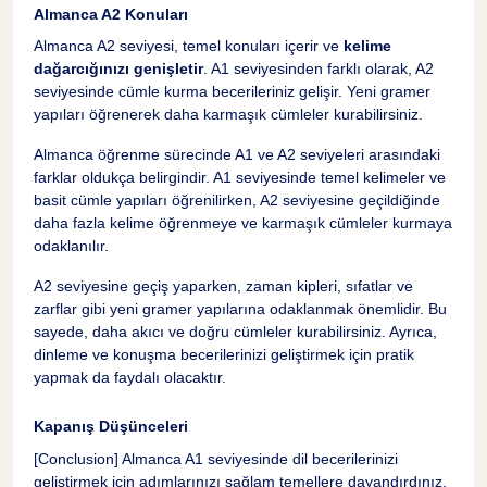
Almanca A2 Konuları
Basit Cümleler Yazma
26
Almanca A2 seviyesi, temel konuları içerir ve
kelime
dağarcığınızı genişletir
. A1 seviyesinden farklı olarak, A2
Günlük Tutma
27
seviyesinde cümle kurma becerileriniz gelişir. Yeni gramer
yapıları öğrenerek daha karmaşık cümleler kurabilirsiniz.
Mektup Yazma
28
Almanca öğrenme sürecinde A1 ve A2 seviyeleri arasındaki
farklar oldukça belirgindir. A1 seviyesinde temel kelimeler ve
basit cümle yapıları öğrenilirken, A2 seviyesine geçildiğinde
Dil Öğrenme Stratejileri
29
daha fazla kelime öğrenmeye ve karmaşık cümleler kurmaya
odaklanılır.
Düzenli Çalışma Planı
30
A2 seviyesine geçiş yaparken, zaman kipleri, sıfatlar ve
zarflar gibi yeni gramer yapılarına odaklanmak önemlidir. Bu
sayede, daha akıcı ve doğru cümleler kurabilirsiniz. Ayrıca,
Almanca A1 Seviyesi Konuları
31
dinleme ve konuşma becerilerinizi geliştirmek için pratik
yapmak da faydalı olacaktır.
Temel Kelimeler
32
Kapanış Düşünceleri
[Conclusion] Almanca A1 seviyesinde dil becerilerinizi
Temel Cümle Yapıları
33
geliştirmek için adımlarınızı sağlam temellere dayandırdınız.