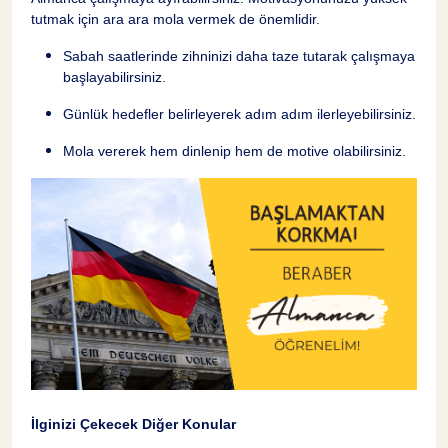
tutmak için ara ara mola vermek de önemlidir.
Pratik Yapma Yolları
19
Sabah saatlerinde zihninizi daha taze tutarak çalışmaya
başlayabilirsiniz.
Okuma ve Anlama Becerileri
20
Günlük hedefler belirleyerek adım adım ilerleyebilirsiniz.
Mola vererek hem dinlenip hem de motive olabilirsiniz.
Basit Metinler
21
Kısa Paragraflar
22
Günlük Yazılar
23
Okuma Egzersizleri
24
Yazma Becerileri
25
İlginizi Çekecek Diğer Konular