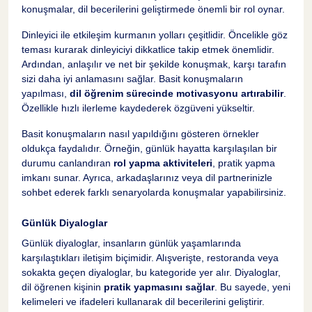
konuşmalar, dil becerilerini geliştirmede önemli bir rol oynar.
Dinleyici ile etkileşim kurmanın yolları çeşitlidir. Öncelikle göz
teması kurarak dinleyiciyi dikkatlice takip etmek önemlidir.
Ardından, anlaşılır ve net bir şekilde konuşmak, karşı tarafın
sizi daha iyi anlamasını sağlar. Basit konuşmaların
yapılması,
dil öğrenim sürecinde motivasyonu artırabilir
.
Özellikle hızlı ilerleme kaydederek özgüveni yükseltir.
Basit konuşmaların nasıl yapıldığını gösteren örnekler
oldukça faydalıdır. Örneğin, günlük hayatta karşılaşılan bir
durumu canlandıran
rol yapma aktiviteleri
, pratik yapma
imkanı sunar. Ayrıca, arkadaşlarınız veya dil partnerinizle
sohbet ederek farklı senaryolarda konuşmalar yapabilirsiniz.
Günlük Diyaloglar
Günlük diyaloglar, insanların günlük yaşamlarında
karşılaştıkları iletişim biçimidir. Alışverişte, restoranda veya
sokakta geçen diyaloglar, bu kategoride yer alır. Diyaloglar,
dil öğrenen kişinin
pratik yapmasını sağlar
. Bu sayede, yeni
kelimeleri ve ifadeleri kullanarak dil becerilerini geliştirir.