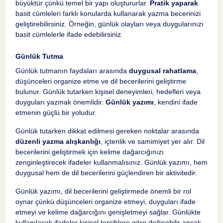
büyüktür çünkü temel bir yapı oluştururlar.
Pratik yaparak
basit cümleleri farklı konularda kullanarak yazma becerinizi
geliştirebilirsiniz. Örneğin, günlük olayları veya duygularınızı
basit cümlelerle ifade edebilirsiniz.
Günlük Tutma
Günlük tutmanın faydaları arasında
duygusal rahatlama
,
düşünceleri organize etme ve dil becerilerini geliştirme
bulunur. Günlük tutarken kişisel deneyimleri, hedefleri veya
duyguları yazmak önemlidir.
Günlük yazımı
, kendini ifade
etmenin güçlü bir yoludur.
Günlük tutarken dikkat edilmesi gereken noktalar arasında
düzenli yazma alışkanlığı
, içtenlik ve samimiyet yer alır. Dil
becerilerini geliştirmek için kelime dağarcığınızı
zenginleştirecek ifadeler kullanmalısınız. Günlük yazımı, hem
duygusal hem de dil becerilerini güçlendiren bir aktivitedir.
Günlük yazımı, dil becerilerini geliştirmede önemli bir rol
oynar çünkü düşünceleri organize etmeyi, duyguları ifade
etmeyi ve kelime dağarcığını genişletmeyi sağlar. Günlükte
kullanılacak ifadeler kişisel tercihlere göre değişebilir ancak