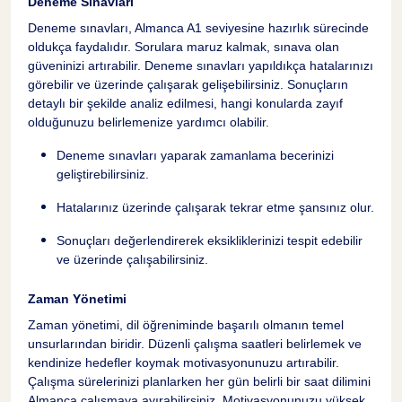
Deneme Sınavları
Dinleme ve Anlama Becerileri
11
Deneme sınavları, Almanca A1 seviyesine hazırlık sürecinde
oldukça faydalıdır. Sorulara maruz kalmak, sınava olan
güveninizi artırabilir. Deneme sınavları yapıldıkça hatalarınızı
Basit Konuşmalar
12
görebilir ve üzerinde çalışarak gelişebilirsiniz. Sonuçların
detaylı bir şekilde analiz edilmesi, hangi konularda zayıf
Günlük Diyaloglar
olduğunuzu belirlemenize yardımcı olabilir.
13
Deneme sınavları yaparak zamanlama becerinizi
geliştirebilirsiniz.
Kısa Hikayeler
14
Hatalarınız üzerinde çalışarak tekrar etme şansınız olur.
Konuşma Becerileri
15
Sonuçları değerlendirerek eksikliklerinizi tespit edebilir
ve üzerinde çalışabilirsiniz.
Kendini Tanıtma
16
Zaman Yönetimi
Zaman yönetimi, dil öğreniminde başarılı olmanın temel
Sorular Sorma
17
unsurlarından biridir. Düzenli çalışma saatleri belirlemek ve
kendinize hedefler koymak motivasyonunuzu artırabilir.
Çalışma sürelerinizi planlarken her gün belirli bir saat dilimini
Basit Cevaplar Verme
18
Almanca çalışmaya ayırabilirsiniz. Motivasyonunuzu yüksek