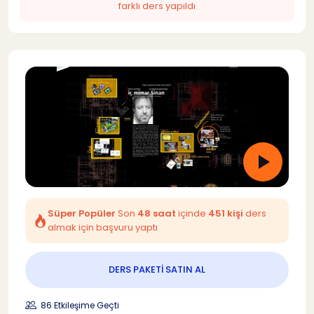
farklı ders yapıldı
Süper Popüler
Son
48 saat
içinde
451 kişi
ders
almak için başvuru yaptı
DERS PAKETİ SATIN AL
86 Etkileşime Geçti