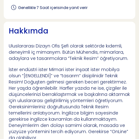
Genellikle 7 Saat içerisinde yanıt verir
Hakkımda
Uluslararası Dizayn Ofis Şefi olarak sektörde kıdemli,
deneyimli iç mimarıyım. Bütün Mühendis, mimarlara,
adaylara ve tasarımcılara “Teknik Resim” öğretiyorum.
İster endüstri ister Mimari ister inşaat ister mobilya
olsun “[ENGELLENDİ]” ve “tasarım” disiplinidir Teknik
Resim! Doğuşten gelmesi gereken beceri gerektirmez.
Her yaşda öğrenilebilir. Harfler yazıda ne ise, çizgiler ile
düşüncelerinizi berraklaştırmak ve başkalrına aktarmak
için uluslararası geliştirilimiş yöntemleri öğretiyorum.
Gereksinimleriniz doğrultusunda Teknik Resim
temellerini anlatıyorum. İngilizce bilgim sayesinde
gerekirse ingilizce kavramları da kullanmaktayım.
Deneyimlerim den dolayı samimi olarak, masada ve
yüzyüze yöntemini tercih ediyorum. Gerekirse “OnLine”
da olabiliyor.