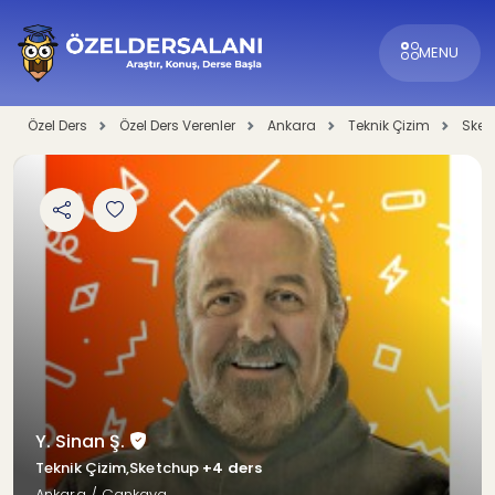
MENU
Özel Ders
Özel Ders Verenler
Ankara
Teknik Çizim
Sket
Y. Sinan Ş.
Teknik Çizim,Sketchup
+4 ders
Ankara / Çankaya