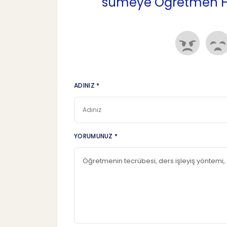
sümeye Öğretmen Hak
ADINIZ *
YORUMUNUZ *