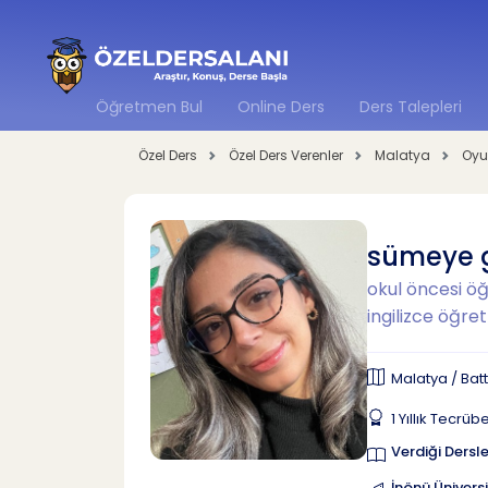
Öğretmen Bul
Online Ders
Ders Talepleri
Özel Ders
Özel Ders Verenler
Malatya
Oyu
sümeye 
okul öncesi öğ
ingilizce öğre
Malatya / Bat
1 Yıllık Tecrüb
Verdiği Dersle
İnönü Üniversi