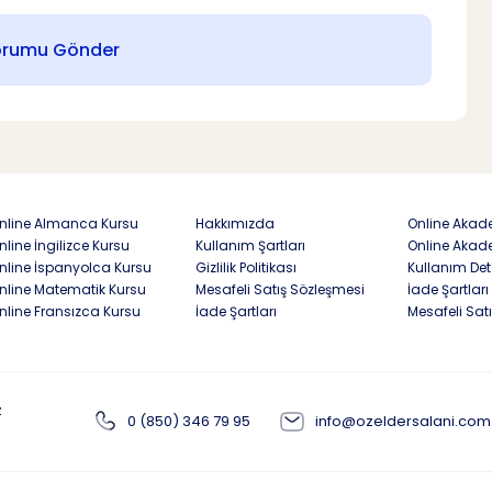
orumu Gönder
nline Almanca Kursu
Hakkımızda
Online Akade
nline İngilizce Kursu
Kullanım Şartları
Online Akad
nline İspanyolca Kursu
Gizlilik Politikası
Kullanım Det
nline Matematik Kursu
Mesafeli Satış Sözleşmesi
İade Şartları
nline Fransızca Kursu
İade Şartları
Mesafeli Sat
z
0 (850) 346 79 95
info@ozeldersalani.com