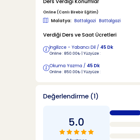
Ders Verdiği Konumlar
Online (Canlı Birebir Eğitim)
Malatya:
Battalgazi
Battalgazi
Verdiği Ders ve Saat Ücretleri
İngilizce - Yabancı Dil /
45 Dk
Online : 850.00₺ | Yüzyüze :
Okuma Yazma /
45 Dk
Online : 850.00₺ | Yüzyüze :
Değerlendirme (1)
5.0