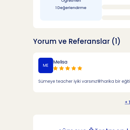
Öğretmen
1 Değerlendirme
Yorum ve Referanslar (1)
Melisa
ME
Sümeye teacher iyiki varsınız🌸harika bir eği
+ 