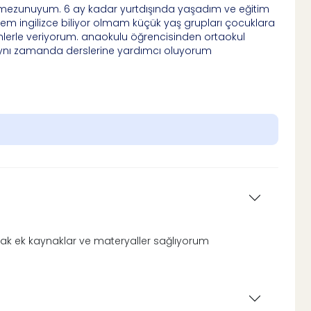
i mezunuyum. 6 ay kadar yurtdışında yaşadım ve eğitim
m ingilizce biliyor olmam küçük yaş grupları çocuklara
temlerle veriyorum. anaokulu öğrencisinden ortaokul
r aynı zamanda derslerine yardımcı oluyorum
lacak ek kaynaklar ve materyaller sağlıyorum