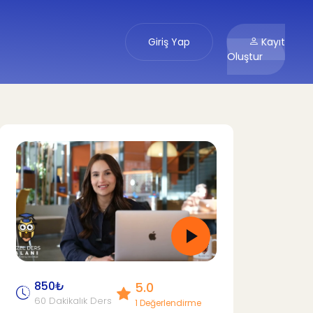
Giriş Yap
Kayıt
Oluştur
850₺
5.0
60 Dakikalık Ders
1 Değerlendirme