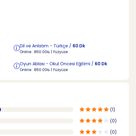
Dil ve Anlatım - Türkçe /
60 Dk
Online : 850.00₺ | Yüzyüze :
Oyun Ablası - Okul Öncesi Eğitimi /
60 Dk
Online : 850.00₺ | Yüzyüze :
(1)
(0)
(0)