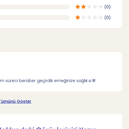
(0)
(0)
tim süreci beraber geçirdik emeğinize sağlık☺️🌸
Tümünü Göster