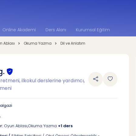
Online Akademi
Ders Alanı
Kurumsal Eğitim
n Ablası
Okuma Yazma
Dil ve Anlatım
g.
retmeni, ilkokul derslerine yardımcı,
tmeni
talgazi
e
r:
Oyun Ablası,Okuma Yazma
+1 ders
tesi /
Eğitim Fakültesi / Okul Öncesi Öğretmenliği -