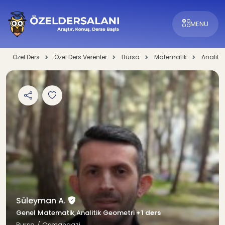
MENU
Özel Ders
Özel Ders Verenler
Bursa
Matematik
Analiti
Süleyman A.
Genel Matematik,Analitik Geometri
+1 ders
Bursa / Osmangazi