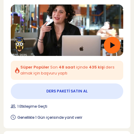
Süper Popüler
Son
48 saat
içinde
435 kişi
ders
almak için başvuru yaptı
DERS PAKETİ SATIN AL
1 Etkileşime Geçti
Genellikle 1 Gün içerisinde yanıt verir