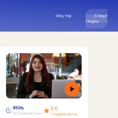
Giriş Yap
Kayıt
Oluştur
850₺
0.0
60 Dakikalık Ders
0 Değerlendirme