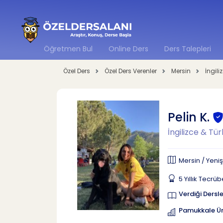
Öğretmen Bul
Online Ders
Ders Talepleri
Özel Ders
Özel Ders Verenler
Mersin
İngili
Pelin K.
İngilizce & Tür
Mersin / Yeniş
5 Yıllık Tecrü
Verdiği Dersle
Pamukkale Üni