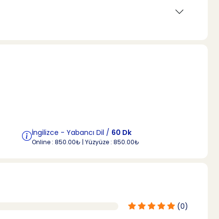
İngilizce - Yabancı Dil /
60 Dk
Online : 850.00₺ | Yüzyüze : 850.00₺
(0)