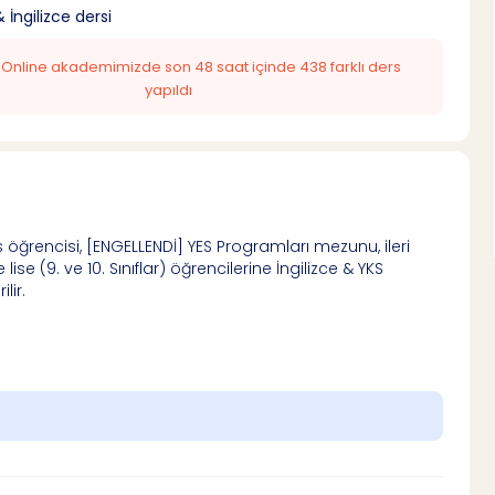
 İngilizce dersi
: Online akademimizde son 48 saat içinde 438 farklı ders
yapıldı
ns öğrencisi, [ENGELLENDİ] YES Programları mezunu, ileri
 lise (9. ve 10. Sınıflar) öğrencilerine İngilizce & YKS
lir.