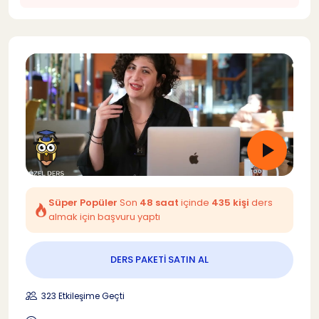
Süper Popüler
Son
48 saat
içinde
435 kişi
ders
almak için başvuru yaptı
DERS PAKETİ SATIN AL
323 Etkileşime Geçti