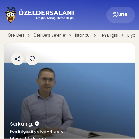
MENU
Özel Ders
Özel Ders Verenler
İstanbul
Fen Bilgisi
Biyoloj
Serkan g.
Fen Bilgisi,Biyoloji
+4 ders
İstanbul / Maltepe