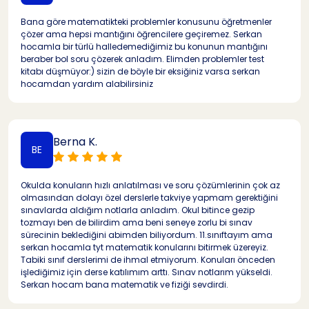
Bana göre matematikteki problemler konusunu öğretmenler
çözer ama hepsi mantığını öğrencilere geçiremez. Serkan
hocamla bir türlü halledemediğimiz bu konunun mantığını
beraber bol soru çözerek anladım. Elimden problemler test
kitabı düşmüyor:) sizin de böyle bir eksiğiniz varsa serkan
hocamdan yardım alabilirsiniz
Berna K.
BE
Okulda konuların hızlı anlatılması ve soru çözümlerinin çok az
olmasından dolayı özel derslerle takviye yapmam gerektiğini
sınavlarda aldığım notlarla anladım. Okul bitince gezip
tozmayı ben de bilirdim ama beni seneye zorlu bi sınav
sürecinin beklediğini abimden biliyordum. 11.sınıftayım ama
serkan hocamla tyt matematik konularını bitirmek üzereyiz.
Tabiki sınıf derslerimi de ihmal etmiyorum. Konuları önceden
işlediğimiz için derse katılımım arttı. Sınav notlarım yükseldi.
Serkan hocam bana matematik ve fiziği sevdirdi.