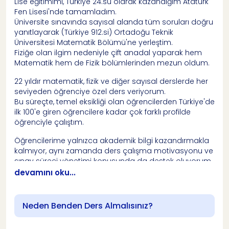
Lise eğitimimi, Türkiye 24.sü olarak kazandığım Atatürk
Fen Lisesi'nde tamamladım.
Üniversite sınavında sayısal alanda tüm soruları doğru
yanıtlayarak (Türkiye 912.si) Ortadoğu Teknik
Üniversitesi Matematik Bölümü'ne yerleştim.
Fiziğe olan ilgim nedeniyle çift anadal yaparak hem
Matematik hem de Fizik bölümlerinden mezun oldum.
22 yıldır matematik, fizik ve diğer sayısal derslerde her
seviyeden öğrenciye özel ders veriyorum.
Bu süreçte, temel eksikliği olan öğrencilerden Türkiye'de
ilk 100'e giren öğrencilere kadar çok farklı profilde
öğrenciyle çalıştım.
Öğrencilerime yalnızca akademik bilgi kazandırmakla
kalmıyor, aynı zamanda ders çalışma motivasyonu ve
sınav süreci yönetimi konusunda da destek oluyorum.
devamını oku...
Başarıya ulaşmak için doğru yöntemleri bilen ve
öğrencinin ihtiyaçlarına göre rehberlik eden bir
öğretmenle çalışmak çok şey değiştirir.
Neden Benden Ders Almalısınız?
👉
Daha fazla bilgi için aşağıdaki başlıklara
tıklayarak detaylı açıklamalarımı okuyabilirsiniz.
🎯