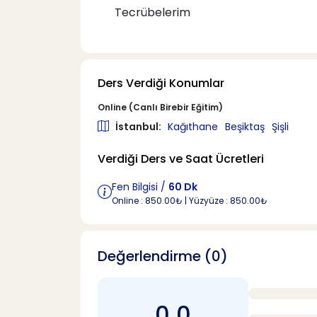
Tecrübelerim
Ders Verdiği Konumlar
Online (Canlı Birebir Eğitim)
İstanbul:
Kağıthane
Beşiktaş
Şişli
Verdiği Ders ve Saat Ücretleri
Fen Bilgisi /
60 Dk
Online : 850.00₺ | Yüzyüze : 850.00₺
Değerlendirme (0)
0.0