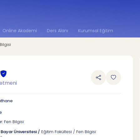
Online Akademi
Ders Alanı
Kurumsal Eğitim
Bilgisi
.
retmeni
ğıthane
be
r:
Fen Bilgisi
Bayar Üniversitesi /
Eğitim Fakültesi / Fen Bilgisi
 -