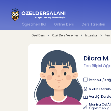
Öğretmen Bul
Online Ders
Ders Talepleri
Özel Ders
Özel Ders Verenler
İstanbul
Fen 
Dilara M
Fen Bilgisi Öğ
İstanbul / Ka
6 Yıllık Tecrü
Verdiği Dersle
Manisa CelÂl 
Öğretmenliği