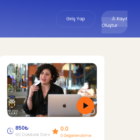
Giriş Yap
Kayıt
Oluştur
850₺
0.0
60 Dakikalık Ders
0 Değerlendirme