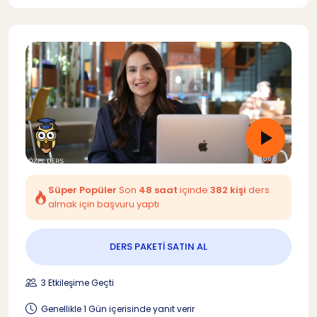
Süper Popüler
Son
48 saat
içinde
382 kişi
ders
almak için başvuru yaptı
DERS PAKETİ SATIN AL
3 Etkileşime Geçti
Genellikle 1 Gün içerisinde yanıt verir