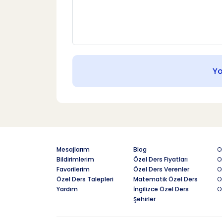
Y
Mesajlarım
Blog
O
Bildirimlerim
Özel Ders Fiyatları
O
Favorilerim
Özel Ders Verenler
O
Özel Ders Talepleri
Matematik Özel Ders
O
Yardım
İngilizce Özel Ders
O
Şehirler