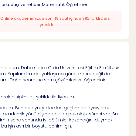
yol arkadaşı ve rehber Matematik Öğretmeni
: Online akademimizde son 48 saat içinde 392 farklı ders
yapıldı
n oldum. Daha sonra Ordu Üniversitesi Eğitim Fakültesini
m. Yapılandırmacı yaklaşıma göre ezbere değil de
rum. Daha sonra ise soru çözümleri ve öğrencinin
arak disiplinli bir şekilde ilerliyorum.
yorum. Ben de aynı yollardan geçtim dolayısıyla bu
ın akademik yönü dışında bir de psikolojik süreci var. Bu
erimin sene sonunda iyi bölümler kazandığını duymak
u işin ayrı bir boyutu benim için.