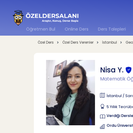
Öğretmen Bul
Online Ders
Ders Talepleri
Özel Ders
Özel Ders Verenler
İstanbul
Geo
Nisa Y.
Matematik Ö
İstanbul / Sar
5 Yıllık Tecrü
Verdiği Dersle
Ordu Üniversit