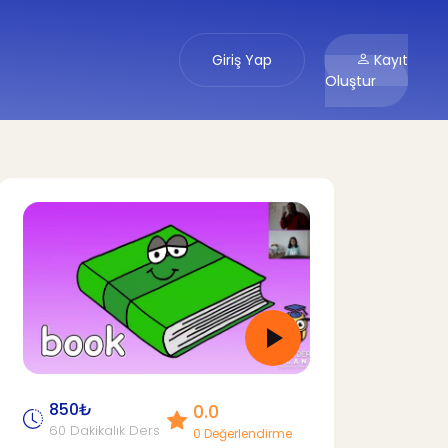
Giriş Yap
Kayıt
Oluştur
850₺
0.0
60 Dakikalık Ders
0 Değerlendirme